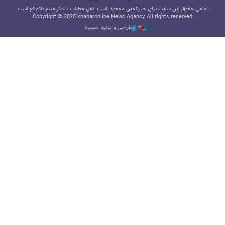
تمامی حقوق این سایت برای خبرآنلاین محفوظ است. نقل مطالب با ذکر منبع بلامانع است.
Copyright © 2025 khabaronline News Agancy, All rights reserved
طراحی و تولید: نستوه