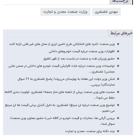
برچسب‌ها
مهدی غضنفری
وزارت صنعت معدن و تجارت
خبرهای مرتبط
وزیر صنعت: نامزد های انتخاباتی طرح تامین ارزی از محل های غیر نفتی ارایه کنند
اظهارات وزیر صنعت درباره قیمت‌ خودروهای داخلی
حضور وزیران نفت و صنعت در نشست بعد از ظهر تلفیق
توضیحات وزیر صنعت درباره علت افزایش قیمت خودرو های داخلی در صحن علنی
مجلس/ غضنفری:…
شش وزیر دولت این هفته به بهارستان می‌روند/ پاسخ غضنفری به 11 سوال
نمایندگان/ بررسی…
صحبت های وزیر صنعت پیش از خطبه های نماز جمعه/ غضنفری: اولویت بندی کالاها
حفظ می شود/…
توضیح وزیر صنعت درباره ارز مرجع/ غضنفری: به دلیل کنترل برخی قیمت ها ارز مرجع
می دهیم…
بررسی گرانی ها، صادرات و قیمت خودرو در کافه خبر با حضور معاون وزیر صنعت/
سوال شما…
چند نکته برای صنعت، معدن و تجارت