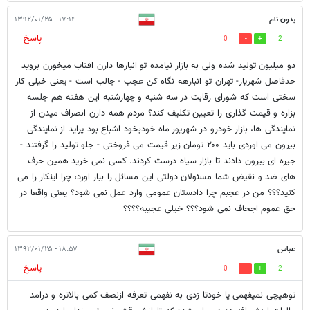
بدون نام
۱۷:۱۴ - ۱۳۹۲/۰۱/۲۵
پاسخ
0
2
دو میلیون تولید شده ولی به بازار نیامده تو انبارها دارن افتاب میخورن بروید
حدفاصل شهریار- تهران تو انبارهه نگاه کن عجب - جالب است - یعنی خیلی کار
سختی است که شورای رقابت در سه شنبه و چهارشنبه این هفته هم جلسه
بزاره و قیمت گذاری را تعیین تکلیف کند؟ مردم همه دارن انصراف میدن از
نمایندگی ها، بازار خودرو در شهریور ماه خودبخود اشباع بود پراید از نمایندگی
بیرون می اوردی باید ۲۰۰ تومان زیر قیمت می فروختی - جلو تولید را گرفتند -
جیره ای بیرون دادند تا بازار سیاه درست کردند. کسی نمی خرید همین حرف
های ضد و نقیض شما مسئولان دولتی این مسائل را ببار اورد، چرا اینکار را می
کنید؟؟؟ من در عجبم چرا دادستان عمومی وارد عمل نمی شود؟ یعنی واقعا در
حق عموم اجحاف نمی شود؟؟؟ خیلی عجیبه؟؟؟؟
عباس
۱۸:۵۷ - ۱۳۹۲/۰۱/۲۵
پاسخ
0
2
توهیچی نمیفهمی یا خودتا زدی به نفهمی تعرفه ازنصف کمی بالاتره و درامد