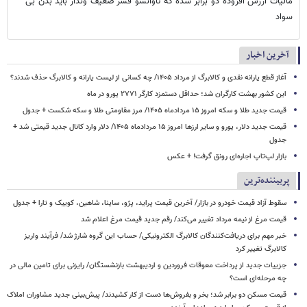
مالیات ارزش افزوده دو برابر شده که تاوانشو قشر ضعیف وندار باید بدن بی
سواد
آخرین اخبار
آغاز قطع یارانه نقدی و کالابرگ از مرداد ۱۴۰۵/ چه کسانی از لیست یارانه و کالابرگ حذف شدند؟
این کشور بهشت کارگران شد؛ حداقل دستمزد کارگر ۲۷۷۱ یورو در ماه
قیمت جدید طلا و سکه امروز ۱۵ مردادماه ۱۴۰۵/ مرز مقاومتی طلا و سکه شکست + جدول
قیمت جدید دلار، یورو و سایر ارزها امروز ۱۵ مردادماه ۱۴۰۵/ دلار وارد کانال جدید قیمتی شد +
جدول
بازار لپ‌تاپ اجاره‌ای رونق گرفت! + عکس
پربیننده‌ترین
سقوط آزاد قیمت خودرو در بازار/ آخرین قیمت پراید، پژو، ساینا، شاهین، کوییک و تارا + جدول
قیمت مرغ از نیمه مرداد تغییر می‌کند/ رقم جدید قیمت مرغ اعلام شد
خبر مهم برای دریافت‌کنندگان کالابرگ الکترونیکی/ حساب این گروه شارژ شد/ فرآیند واریز
کالابرگ تغییر کرد
جزییات جدید از پرداخت معوقات فروردین و اردیبهشت بازنشستگان/ رایزنی برای تامین مالی در
چه مرحله‌ای است؟
قیمت مسکن دو برابر شد؛ بخر و بفروش‌ها دست از کار کشیدند/ پیش‌بینی جدید مشاوران املاک