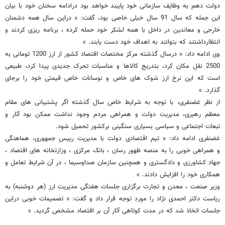
دولت دهم به وظایف سازمانی خود پایبند خواهد بود درادامه سخنان خود با بیان
این جمله که سال 91 سال خیلی خاصی بود، گفت: « دراین سال همه دشمنان
خارجی و معاندین در داخل با همه لشکر خود حمله کرده ، برنامه ریزی کردند و
انتظارداشتند که بتوانند به اهداف خود دست یابند. »
وی ادامه داد: « درسال گذشته مرکز مختصات اقتصاد کشور از ارز 1200 تومانی به
2500 نقل مکان کرد، بتدریج کالاها و مناسبات تحرک جدیدی پیدا کرد، طبیعی
است که این نرخ ارز شوک های خاص و نوسانات خاص قیمتی خود را برجای
گذارد. »
از نظر غضنفری، با توجه به شرایط خاص سال گذشته اگر پشتیبانی های مقام
معظم رهبری، مدیریت دولت و همراهی مردم وجود نداشت ممکن بود آثار و
تبعات اجتماعی و سیاسی بسیاری سنگینی برکشور تحمیل شود.
غضنفری ادامه داد: « تیم اقتصادی دولت با مدیریت رییس جمهوری، هماهنگی
و همراهی خوبی را به منصه ظهور رسان ، بانک مرکزی ، وزارتخانه های اقتصاد ،
جهاد کشاورزی و دادگستری و همچنین سازمان صداوسیما ، در آن شرایط تعامل و
همکاری خود را افزایش دادند. »
وزیر صنعت ، معدن و تجارت برگزاری جلسات هفتگی مدیریت ارز (هر دوشنبه) به
ریاست دکتر احمدی نژاد را مورد توجه قرار داد و گفت: « تصمیمات خوبی دراین
جلسات اتخاذ شد که در مدت کوتاهی آثار آن بر اقتصاد مشخص گردید. »