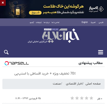
×
فارسی
العربية
English
تماس با ما
درباره ما
تبلیغات
آرشیو
پنجشنبه ۱۵ مرداد ۱۴۰۵
مطالب پیشنهادی
70٪ تخفیف ویژه + خرید اقساطی با اسنپ‌پی
صفحه اصلی
اخبار اقتصادی
صنعت
۲۵ فروردین ۱۳۹۲ - ۱۱:۴۱
۰ نفر