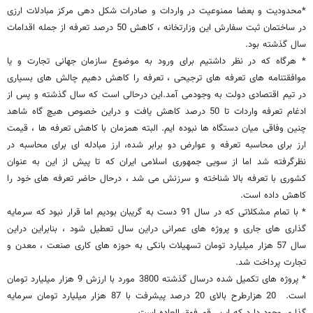
*محدودیت و بعضا ممنوعیت در واردات و صادرات شکل دهی مرکز مبادلات ارزی
در ساختمان ثبت سفارش این وزارتخانه ، کاهش 50 درصد تعرفه از جمله اقدامات
سال گذشته بود.
* هرگاه که در نظر داشتیم برای ورود به موضوع سازمان جهانی تجارت و یا
موافقتنامه های تعرفه های ترجیحی ، تعرفه را کاهش دهیم چالش های بسیاری
در تیم اقتصادی دولت به وجودمی آمد.این درحالی است که سال گذشته و پس از
ادغام تعرفه واردات تا 50 درصد کاهش یافت و دراین خصوص هیچ گاه شاهد
چنین وفاقی میان دستگاه ها نبوده ایم. البته همزمان با کاهش تعرفه ها ، قیمت
ارز برای محاسبه تعرفه و عوارض دو برابر شده، ارز مبادله ای برای محاسبه در
نظرگرفته شد اما از سویی جمهوری اسلامی ایران که تا پیش از این به عنوان
کشوری با تعرفه بالا شناخته و سرزنش می شد ، درحال حاضر تعرفه های خود را
کاهش داده است.
* با تمام مشکلاتی که در سال 91 دست به گریبان بودیم اما قرار نبود که سرمایه
گذاری های جاری و پروژه های عمرانی دراین سال تعطیل شود ، بنابراین دراین
سال 57 هزار میلیارد تومان تسهیلات بانکی به حوزه های کاری صنعت ، معدن و
تجارت پرداخت شد.
* پروژه های تکمیل شده درسال گذشته 3800 مورد با ارزش 9 هزار میلیارد تومان
است. 20 هزارطرح بالای 20 درصد پیشرفت با 87 هزار میلیارد تومان سرمایه