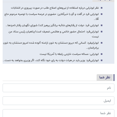
نظر ابوترابی درباره استفاده از نیروهای اصلاح طلب در صورت پیروزی در انتخابات
ابوترابی فرد در گفت و گو با خبرآنلاین: حضورم در عرصه سیاست با توصیه مرحوم حاج
آقا…
ابوترابی فرد: دولت از رفتارهای شائبه برانگیز پرهیز کند/ شورای نگهبان رفتار نامزدها…
ابوترابی‌فرد: احتمال حضور خاتمی و هاشمی ضعیف است/پناهیان رئیس ستاد من
نیست
ابوترابی​فرد: کسانی که دیروز دستشان به خون ارامنه آلوده شده امروز دستشان به خون
برادرانمان…
ابوترابی: مساله سیاست خارجی رابطه با آمریکا نیست
ابوترابی‌فرد: وزیر باید در هیات دولت به رای خود نگاه کند، اگر وزیری بخواهد به دست…
نظر شما