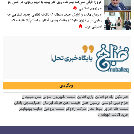
کروز: فرقی نمی‌کند پسر شاه روی کار بیاید یا مریم رجوی، هر کسی جز
جمهوری اسلامی
«پیمان مکه» و آرایش جدید منطقه / ائتلاف نظامی جدید اسلامی چه
پیامی برای تهران دارد؟ / مثلث ریاض، آنکارا و اسلام‌آباد علیه خلاء
امنیتی غرب
وبگردی
خبرآنلاین
راه نو آنلاین
بازی آنلاین
قیمت تلویزیون سونی
مبل مینیمال
جراح بینی گوشتی
پرشین هتل
قیمت آهن فولاد ایرانیان
اعتبارسنجی بانکی
قیمت طلا امروز
بلیط قطار
شرکت رادوکو
قیمت پروفیل
سایت یوتوتایمز
خرید اکانت chatgpt