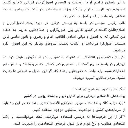
را در راستای فراهم آوردن وحدت و انسجام اصول‌گرایان ارزیابی کرد و گفت:
امیدوارم دوستان با احترام و نگاه ویژه به جامعتین در انتخابات پیشرو به یک
نقشه‌ی راه واحد و قابل قبول دست یابند.
نائب رئیس مجلس در پاسخ به پرسش دیگری در مورد بحث اصول‌گرایان و
اصلاح‌طلبان گفت: در کشور تقابلی بین اصول‌گرایی و اصلاح‌طلبی نداریم، به اعتقاد
من کسانی که به اصول و مبانی اسلام، انقلاب، امام و رهبری و قانون‌اساسی قائل
هستند اصول‌گرا می‌باشند و انقلاب بدست نیروهای وفادار به این اصول اداره
می‌شود.
یکی از دانشجویان انتقاداتی به نظارت استصوابی شورای نگهبان عنوان کرد که
ابوترابی در پاسخ به وی گفت: در همه‌جای دنیا کسانی که می‌خواهند وارد عرصه‌ی
انتخابات شوند باید واجد شاخص‌هایی باشند که اگر این اصول و شاخص‌ها رعایت
نشود، مردم سالاری آسیب می‌بیند.
دیگر اظهارات وی به شرح زیر است:
برنامه‌های اقتصادی ابوترابی برای کنترل تورم و اشتغال‌زایی در کشور
*باید تولید کالا و خدمات ، موتور محرکه‌ی اقتصاد کشور باشد که در این راه باید
از سرمایه‌های کشور و موقعیت استثنایی موجود استفاده کنیم.
*اگر از این ظرفیت‌ها به درستی استفاده می‌کردیم، قطعا می‌توانستیم با رشد
اقتصادی مطلوب و نرخ تورم قابل قبول عرصه‌ی اقتصادمان را مدیریت کنیم.