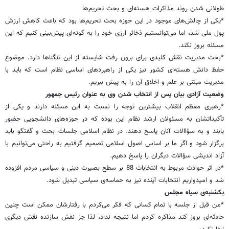
طولانی شدن روند مذاکرات هسته‌ای و بحث تحریم‌ها
*یکی از چالش‌های موجود در این حوزه بحث تحریم‌ها بود که باعث کاهش ارزش
پول ملی شد، اما می‌توانستیم ذخائر ارزی خود را به گونه‌ای پیش‌بینی کنیم که این
مسئله بروز نکند.
*بحث مدیریت نقش کلیدی برای برون رفت شایسته از این تنگناها دارد. موضوع
حفظ دانش هسته‌ای کشور نیز یکی از راهبردهای اساسی نظام است که باید با
مدیریت مبتنی بر علم و اخلاق آن را به پیش ببریم.
وضعیت آزادی بیان پس از انتخاب شدن وی به عنوان رئیس جمهور
*رهبری معظم انقلاب بیشترین توجه را نسبت به این مسئله دارند و یکی از
تأکیداتشان به مسئولان ارشد نظام این بوده که در حوزه‌های دانشجویی حضور
یابند و به سؤاالات آنان پاسخ دهند. در نظام اسلامی جلسات بحث و گفتگو باید
برگزار شود و اگر ما بر اساس اصول اسلامی تصمیم گرفتیم به راحتی می‌توانیم با
آزاد اندیشی سؤالات دیگران را پاسخ دهیم.
*در اثر حوادث مربوط به انتخابات 88 بر سطح بصیرت دینی و سیاسی مردم افزوده
شد و امیدواریم انتخابات آینده نیز به حماسه‌ی سیاسی تبدیل شود.
یکشنبه‌ی سیاه مجلس
*من قبل از جلسه با تمام کسانی که فکر می‌کردم با رفتارشان ممکن است چنین
حادثه‌ای بروز کند مذاکره کردم اما نتیجه نداد، لذا جز نقش سازنده نقش دیگری