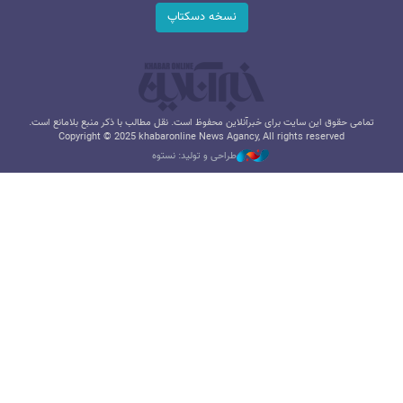
نسخه دسکتاپ
تمامی حقوق این سایت برای خبرآنلاین محفوظ است. نقل مطالب با ذکر منبع بلامانع است.
Copyright © 2025 khabaronline News Agancy, All rights reserved
طراحی و تولید: نستوه