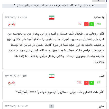
نظرات منتشر شده: 41
نظرات در صف انتشار: 0
نظرات غیرقابل انتشار: 0
یک دختر!
۱۵:۱۴ - ۱۳۹۲/۰۳/۱۸
پاسخ
35
713
آقای روحانی من طرفدار شما هستم و امیدوارم این پیغام من رو بخونید: من
امیدوارم شما رئیس جمهور شوید، اما به عنوان یک دختر نمیخوام دختران عزیز
و عفیف جامعه به این حرف شما در مورد "اذیت نشدن در خیابان ها توسط
مامورها یا مزاحم ها "دلخوش شوند، چون متاسفانه کنترل این مورد در حوزه
وظیفه ریاست جمهوری نیست. ایکاش راهکار دیگری بدهید. اما زنده باد
روحانی!
علی
۱۵:۲۱ - ۱۳۹۲/۰۳/۱۸
پاسخ
700
97
"اگر ملت انتخابم کنند برخی مسائل را توضیح خواهم" ===="بگم؟بگم؟"
صابر
۱۵:۲۳ - ۱۳۹۲/۰۳/۱۸