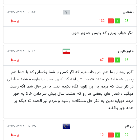
ناشناس
۱۹:۵۴ - ۱۳۹۲/۰۳/۱۸
پاسخ
132
23
مگر خواب ببینی که رئیس جمهور شوی
خلیج فارس
۲۰:۲۴ - ۱۳۹۲/۰۳/۱۸
پاسخ
67
16
آقای روحانی ما هم نمی دانستیم که اگر کسی با شما وکسانی که با شما هم
پیمان شده اند در بیفتد نتیجه اش اینه که اکنون بسر مردماومده شاید مافیایی
در کار است که مردم به اون زاویه نگاه نکرده اند... به هر حال شما اگه راست
میگید ، شعار های بعضی ها رو که هشت سال پیش سر دادن خالا به خور
مردم دوباره ندین به فکر حل مشکلات باشید و مردم نیز الحمدالله دیگه بر
همه چیز واقفند
بی نام
۲۰:۳۵ - ۱۳۹۲/۰۳/۱۸
پاسخ
12
99