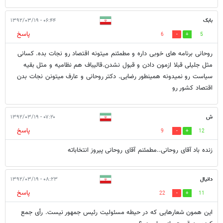
بابک
۰۶:۴۴ - ۱۳۹۲/۰۳/۱۹
پاسخ
6
5
روحانی برنامه های خوبی داره و مطمئنم میتونه اقتصاد رو نجات بده. کسانی
مثل جلیلی قبلا ازمون دادن و قبول نشدن.قالیباف هم نظامیه و مثل بقیه
سیاست رو نمیدونه همینطور رضایی. دکتر روحانی و عارف میتونن نجات بدن
اقتصاد کشور رو
ش
۰۷:۲۰ - ۱۳۹۲/۰۳/۱۹
پاسخ
9
12
زنده باد آقای روحانی..مطمئنم آقای روحانی پیروز انتخاباته
دانیال
۰۸:۲۳ - ۱۳۹۲/۰۳/۱۹
پاسخ
22
11
این همون شعارهایی که در حیطه مسئولیت رئیس جمهور نیست. رأی جمع