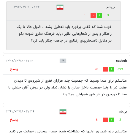
بی نام
۰۴:۴۶ - ۱۳۹۲/۰۳/۱۹
0
3
خوب شما که گفتی برخورد باید تعطیل بشه... قبول حالا با یک
راهکار و بدور از شعارهایی نظیر «باید فرهنگ سازی شود» بگو
در مقابل ناهنجاریهای رفتاری در جامعه چکار باید کرد؟
۱۷:۱۶ - ۱۳۹۲/۰۳/۱۸
sadegh
پاسخ
33
399
متاسفم برای صدا وسیما که جمعیت چند هزاران نفری از شیرودی تا میدان
هفت تیر را ونیز جمعیت داخل سالن را نشان نداد ولی در عوض آقای جلیلی با
سه تا دوربین در هر شهر همراهی میشوند.
بی نام
۱۷:۳۹ - ۱۳۹۲/۰۳/۱۸
پاسخ
6
3
متاسفم برای شمارای اولیها که نشناخته شیخ حسن روحانی راحمایت می کنید