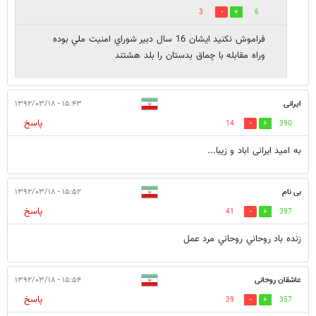
3
6
فراموش نكنيد ايشان 16 سال دبير شوراي امنيت ملي بوده
وراه مقابله با چماق بدستان را بلد هشتند
ایرانی
۱۵:۴۳ - ۱۳۹۲/۰۳/۱۸
پاسخ
14
390
به امید ایرانی اباد و زیبا...
بی نام
۱۵:۵۲ - ۱۳۹۲/۰۳/۱۸
پاسخ
41
397
زنده باد روحاني روحاني مرد عمل
عاشقان روحانی
۱۵:۵۴ - ۱۳۹۲/۰۳/۱۸
پاسخ
39
357