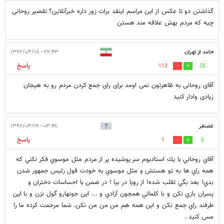
گذاشتن دو تا عکس از این مراسم اینقد برات زور داره خبرآنلاین؟ تقصیر روحانی
چیه که مردم بهش علاقه مند هستن
حامد از تهران
۲۲:۴۳ - ۱۳۹۲/۰۳/۱۸
پاسخ
113
25
آقای روحانی به ظاهرتون نمی اومد برای رای جمع کردن مردم رو به هیجان
زیادی وادار کنید
غضنفر
۰۳:۴۸ - ۱۳۹۲/۰۳/۱۹
پاسخ
1
3
آقاي روحاني با يك استاديوم سر پوشيده پر از مردم مثل موسوي فكر نكني كه
همه راي ها به تو هستش و مثل موسوي به خودت قول رئيس جمهور شدن
بدي! بعد بگي تقلب شده! از رويا در بيا ! در ضمن با احساسات دختران و
پسران بازي نكن و با كلماتي همجون آزادي و ... اين جونهارو گول نزن و با اين
طرفند راي جمع نكن و اين همه هم من من من نكن. شما مرحمت كرده ما را
مس كنيد .