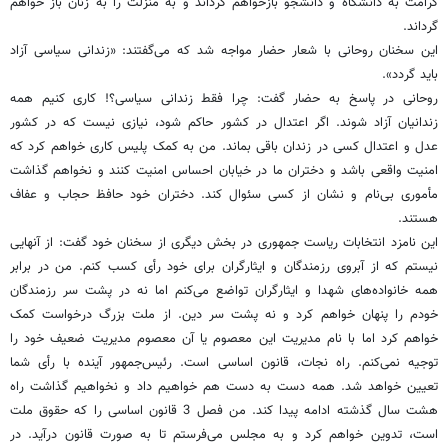
کرامت به دانشگاه و دانشجو بازخواهم گرداند و به منزلت را به زنان باز خواهم
گرداند.
این سخنان روحانی با شعار حضار مواجه شد که می‌گفتند: «زندانی سیاسی آزاد
باید گردد».
روحانی در پاسخ به حضار گفت: چرا فقط زندانی سیاسی؟! کاری کنیم همه
زندانیان آزاد شوند. اگر اعتدال در کشور حاکم شود، نیازی نیست که در کشور
عدل و اعتدال کسی در زندان باقی بماند. من به کمک پلیس کاری خواهم کرد که
امنیت واقعی باشد و دختران ما در خیابان احساس امنیت کنند و نخواهم گذاشت
مأموری بی‌نام و نشان از کسی سئوال کند. دختران خود حافظ حجاب و عفاف
هستند.
این نامزد انتخابات ریاست جمهوری در بخش دیگری از سخنان خود گفت: از آنهایی
نیستم که از آبروی رزمندگان و ایثارگران برای خود رأی کسب کنم. من در برابر
همه خانواده‌های شهدا و ایثارگران تواضع می‌کنم اما نه در پشت سر رزمندگان
خودم را پنهان خواهم کرد و نه پشت سر دین. از ملت بزرگ درخواست کمک
خواهم کرد اما با نام مدیریت این معصوم یا آن معصوم مدیریت ضعیف خود را
توجیه نمی‌کنم. راه نجات، قانون اساسی است. رئیس‌جمهور آینده با رأی شما
تعیین خواهد شد. همه دست به دست هم خواهیم داد و نخواهیم گذاشت راه
هشت سال گذشته ادامه پیدا کند. من فصل 3 قانون اساسی را که حقوق ملت
است، تدوین خواهم کرد و به مجلس می‌فرستم تا به صورت قانون درآید. در