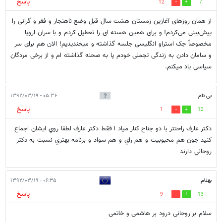
پاسخ
12
7
از همان روزهای آغازین زمستان هشت سال قبل وضع ناهنجار و فقر و گرانی را
پیش‌بینی می‌کردم! و برای همین هسته ای را تعطیل کردم و با سران اروپا
مخصوصاً جک استراو انگلیسی جلسه گذاشته و میخندیدیم! الان هم برای سر
و سامان دادن به زندگی تجملی خودم پا به صحنه گذاشته ام و از برخی مردگان
سیاسی یاد میکنم.
بی نام
۰۵:۳۶ - ۱۳۹۲/۰۳/۱۹
پاسخ
1
12
دكتر عارف راحتتر با دو جناح كنار مياد ا فقط دكتر عارف لطفا روي ايشان اجماع
كنيد جون هم محبوبيت و هم راي و هم سواد و برنامه بهتري نسبت به دكتر
روحاني دارند
بهنام
۰۶:۳۵ - ۱۳۹۲/۰۳/۱۹
پاسخ
9
13
سلام بر روحانی درود بر هاشمی و خاتمی