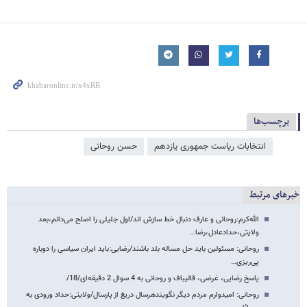
برچسب‌ها
انتخابات ریاست جمهوری یازدهم
حسن روحانی
خبرهای مرتبط
الله‌کرم:روحانی و عارف دنبال خط سازش اند/اول جلیلی را اصلح می‌دانم،بعد
ولایتی،حدادعادل،رضا…
روحانی: مسئولین باید حل مساله بلد باشند/رضایی:باید ایران سیاسی را دوباره
پی‌ریزی…
پاسخ رضایی، غرضی، قالیباف و روحانی به 4 سوال 2 دقیقه‌ای/18/
روحانی: امیدوارم مردم دیگر نگویندهرسال دریغ از پارسال/ولایتی:حداد ورودی به