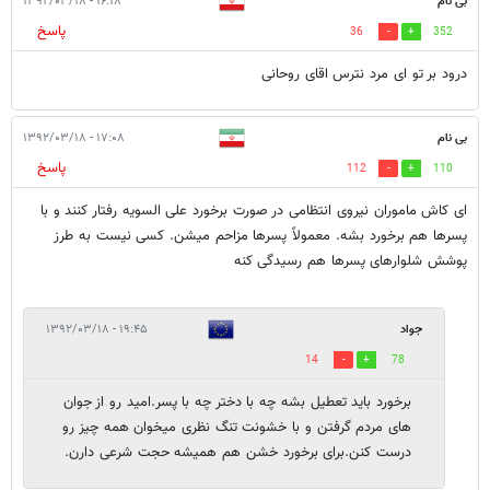
بی نام
۱۶:۱۸ - ۱۳۹۲/۰۳/۱۸
پاسخ
36
352
درود بر تو ای مرد نترس اقای روحانی
بی نام
۱۷:۰۸ - ۱۳۹۲/۰۳/۱۸
پاسخ
112
110
ای کاش ماموران نیروی انتظامی در صورت برخورد علی السویه رفتار کنند و با
پسرها هم برخورد بشه. معمولاً پسرها مزاحم میشن. کسی نیست به طرز
پوشش شلوارهای پسرها هم رسیدگی کنه
جواد
۱۹:۴۵ - ۱۳۹۲/۰۳/۱۸
14
78
برخورد باید تعطیل بشه چه با دختر چه با پسر.امید رو از جوان
های مردم گرفتن و با خشونت تنگ نظری میخوان همه چیز رو
درست کنن.برای برخورد خشن هم همیشه حجت شرعی دارن.