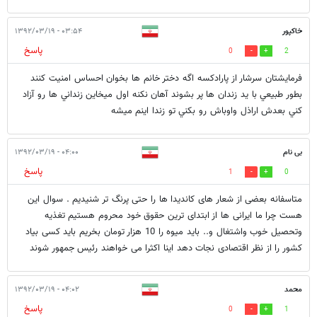
خاكپور
۰۳:۵۴ - ۱۳۹۲/۰۳/۱۹
پاسخ
0
2
فرمايشتان سرشار از پارادكسه اگه دختر خانم ها بخوان احساس امنيت كنند
بطور طبيعي با يد زندان ها پر بشوند آهان نكنه اول ميخاين زنداني ها رو آزاد
كني بعدش اراذل واوباش رو بكني تو زندا اينم ميشه
بی نام
۰۴:۰۰ - ۱۳۹۲/۰۳/۱۹
پاسخ
1
0
متاسفانه بعضی از شعار های کاندیدا ها را حتی پرنگ تر شنیدیم . سوال این
هست چرا ما ایرانی ها از ابتدای ترین حقوق خود محروم هستیم تغذیه
وتحصیل خوب واشتغال و.. باید میوه را 10 هزار تومان بخریم باید کسی بیاد
کشور را از نظر اقتصادی نجات دهد اینا اکثرا می خواهند رئیس جمهور شوند
محمد
۰۴:۰۲ - ۱۳۹۲/۰۳/۱۹
پاسخ
0
1