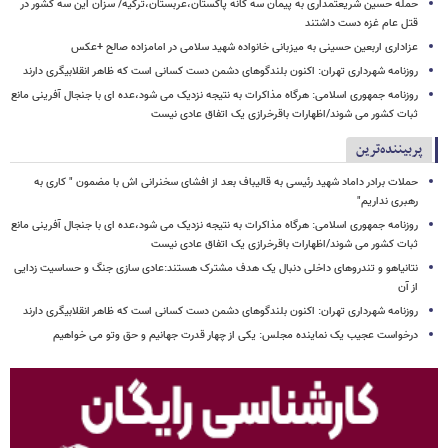
حمله حسین شریعتمداری به پیمان سه گانه پاکستان،عربستان،ترکیه/ سزان این سه کشور در
قتل عام غزه دست داشتند
عزاداری اربعین حسینی به میزبانی خانواده شهید سلامی در امامزاده صالح +عکس
روزنامه شهرداری تهران: اکنون بلندگوهای دشمن دست کسانی است که ظاهر انقلابیگری دارند
روزنامه جمهوری اسلامی: هرگاه مذاکرات به نتیجه نزدیک می شود،عده ای با جنجال آفرینی مانع
ثبات کشور می شوند/اظهارات باقرخرازی یک اتفاق عادی نیست
پربیننده‌ترین
حملات برادر داماد شهید رئیسی به قالیباف بعد از افشای سخنرانی اش با مضمون " کاری به
رهبری نداریم"
روزنامه جمهوری اسلامی: هرگاه مذاکرات به نتیجه نزدیک می شود،عده ای با جنجال آفرینی مانع
ثبات کشور می شوند/اظهارات باقرخرازی یک اتفاق عادی نیست
نتانیاهو و تندروهای داخلی دنبال یک هدف مشترک هستند:عادی سازی جنگ و حساسیت زدایی
از آن
روزنامه شهرداری تهران: اکنون بلندگوهای دشمن دست کسانی است که ظاهر انقلابیگری دارند
درخواست عجیب یک نماینده مجلس: یکی از چهار قدرت جهانیم و حق وتو می خواهیم