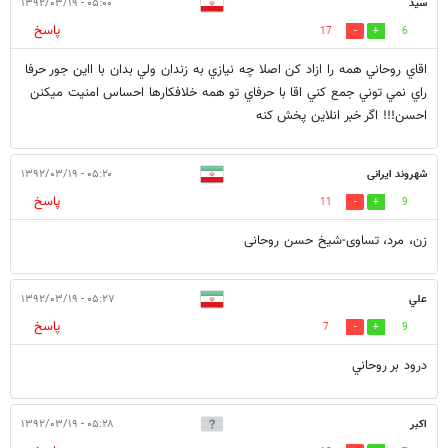
سيد
۰۵:۰۰ - ۱۳۹۲/۰۳/۱۹
پاسخ
17
6
اقاي روحاني همه را ازاد كن اصلا چه نيازي به زندان ولي بدان با ااين جور حرفا
راي نمي توني جمع كني اقا با حرفاي تو همه خلافكارها احساس امنيت ميكنن
احسن!!! اگر خبر انلاين پخش كنه
شهروند ایرانی
۰۵:۲۰ - ۱۳۹۲/۰۳/۱۹
پاسخ
11
9
زن، مرد، تساوی-شیخ حسن روحانی
علي
۰۵:۲۷ - ۱۳۹۲/۰۳/۱۹
پاسخ
7
9
درود بر روحاني
اکبر
۰۵:۲۸ - ۱۳۹۲/۰۳/۱۹