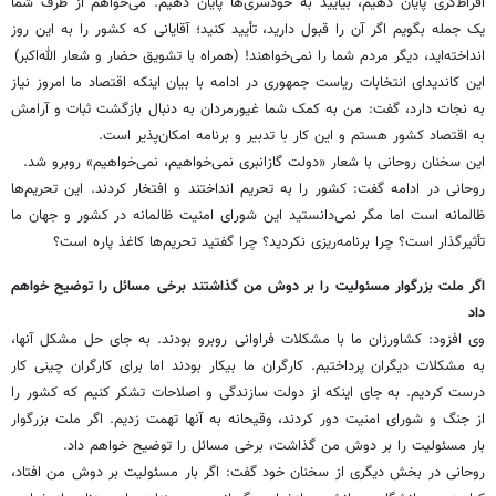
افراط‌گری پایان دهیم، ‌بیایید به خودسری‌ها پایان دهیم. می‌خواهم از طرف شما
یک جمله بگویم اگر آن را قبول دارید، تأیید کنید؛ آقایانی که کشور را به این روز
انداخته‌اید، دیگر مردم شما را نمی‌خواهند! (همراه با تشویق حضار و شعار الله‌اکبر)
این کاندیدای انتخابات ریاست جمهوری در ادامه با بیان اینکه اقتصاد ما امروز نیاز
به نجات دارد، گفت: من به کمک شما غیورمردان به دنبال بازگشت ثبات و آرامش
به اقتصاد کشور هستم و این کار با تدبیر و برنامه امکان‌پذیر است.
این سخنان روحانی با شعار «دولت گازانبری نمی‌خواهیم، نمی‌خواهیم» روبرو شد.
روحانی در ادامه گفت:‌ کشور را به تحریم انداختند و افتخار کردند. این تحریم‌ها
ظالمانه است اما مگر نمی‌دانستید این شورای امنیت ظالمانه در کشور و جهان ما
تأثیرگذار است؟ چرا برنامه‌ریزی نکردید؟ چرا گفتید تحریم‌ها کاغذ پاره است؟
اگر ملت بزرگوار مسئولیت را بر دوش من گذاشتند برخی مسائل را توضیح خواهم
داد
وی افزود: کشاورزان ما با مشکلات فراوانی روبرو بودند. به جای حل مشکل آنها،
به مشکلات دیگران پرداختیم. کارگران ما بیکار بودند اما برای کارگران چینی کار
درست کردیم. به جای اینکه از دولت سازندگی و اصلاحات تشکر کنیم که کشور را
از جنگ و شورای امنیت دور کردند، وقیحانه به آنها تهمت زدیم. اگر ملت بزرگوار
بار مسئولیت را بر دوش من گذاشت، برخی مسائل را توضیح خواهم داد.
روحانی در بخش دیگری از سخنان خود گفت: اگر بار مسئولیت بر دوش من افتاد،