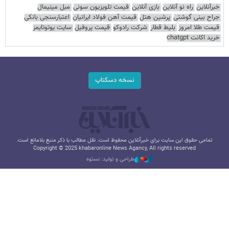
خبرآنلاین
راه نو آنلاین
بازی آنلاین
قیمت تلویزیون سونی
مبل مینیمال
جراح بینی گوشتی
پرشین هتل
قیمت آهن فولاد ایرانیان
اعتبارسنجی بانکی
قیمت طلا امروز
بلیط قطار
شرکت رادوکو
قیمت پروفیل
سایت یوتوتایمز
خرید اکانت chatgpt
نسخه دسکتاپ
تمامی حقوق این سایت برای خبرآنلاین محفوظ است. نقل مطالب با ذکر منبع بلامانع است.
Copyright © 2025 khabaronline News Agancy, All rights reserved
طراحی و تولید: نستوه