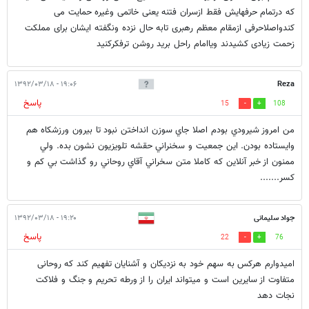
که درتمام حرفهایش فقط ازسران فتنه یعنی خاتمی وغیره حمایت می
کندواصلاحرفی ازمقام معظم رهبری تابه حال نزده ونگفته ایشان برای مملکت
زحمت زیادی کشیدند ویاامام راحل برید روشن ترفکرکنید
۱۹:۰۶ - ۱۳۹۲/۰۳/۱۸
Reza
پاسخ
15
108
من امروز شيرودي بودم اصلا جاي سوزن انداختن نبود تا بيرون ورزشكاه هم
وايستاده بودن. اين جمعيت و سخنراني حقشه تلويزيون نشون بده. ولي
ممنون از خبر آنلاين كه كاملا متن سخراني آقاي روحاني رو گذاشت بي كم و
كسر.......
جواد سلیمانی
۱۹:۲۰ - ۱۳۹۲/۰۳/۱۸
پاسخ
22
76
امیدوارم هرکس به سهم خود به نزدیکان و آشنایان تفهیم کند که روحانی
متفاوت از سایرین است و میتواند ایران را از ورطه تحریم و جنگ و فلاکت
نجات دهد