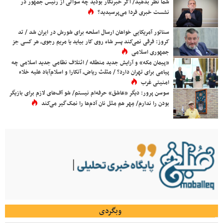
شما نظر بدهید/ اگر خبرنگار بودید چه سوالی از رئیس جمهور در
نشست خبری فردا می‌پرسیدید؟
سناتور آمریکایی خواهان ارسال اسلحه برای شورش در ایران شد / تد
کروز: فرقی نمی‌کند پسر شاه روی کار بیاید یا مریم رجوی، هر کسی جز
جمهوری اسلامی
«پیمان مکه» و آرایش جدید منطقه / ائتلاف نظامی جدید اسلامی چه
پیامی برای تهران دارد؟ / مثلث ریاض، آنکارا و اسلام‌آباد علیه خلاء
امنیتی غرب
سوسن پرور: دیگر «عاشق» حرفه‌ام نیستم/ شو آف‌های لازم برای بازیگر
بودن را ندارم/ مِهر هم مثل نان آدم‌ها را نمک‌گیر می‌کند
وبگردی