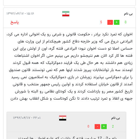
بی نام
۱۵:۱۶ - ۱۳۹۲/۰۴/۱۷
پاسخ
5
0
اخوان که تمرد نکرد برادر ، حکومت قانونی و شرعی رو یک اخوانی اداره می کرد،
البرادعی دروغ می گه وزیر خارجه دفاع کشور هیچکدام از این وزارت های
حساس اصلا تو دست اخوان نبود؛ البرادعی فتنه گره، اون از اولش برای این
فتنه ها کار کرد الان هم نتیجشو داریم می بینیم حتی اگر اخوان اشتباهات
زیادی هم داشتند به هر حال طی یک فرایند دموکراتیک که همه قبول کردند
اومدند سه بار توانتخابات پیروز شدند اینها هم که نمی تونستند قانون صندوق
را برای دموکراسی بپذیرند زورشان در بازی دموکراتیک به اسلامیون نمی رسید
آمدند از قانون خیابان استفاده کردند و اولین رئیس جمهور منتخب و قانونی
تاریخ کشور مصر رو بازداشت کردند و یک کودتای نظامی رو البته با شورش
جبهه ی انقاذ و تمرد ترتیب دادند تا نگن کودتاست و شکل انقلاب بهش دادن
بی نام
۲۲:۰۱ - ۱۳۹۲/۰۴/۱۷
0
2
بله م2رر 17 میلیون فتنه گر داشت که علیه اخوانی ها اومدند