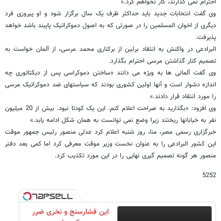
احترام نمی گذارند، کار نخواهم کرد.»
وی گفت انتخابات جدید باید حداکثر ظرف یک سال برگزار شود و او پیروزی فرد
دیگری از اخوان المسلمین را در صورتی که به اصول دموکراتیک پایبند باشد خواهد
پذیرفت.
البرادعی در واکنش به انتقاد برلین از برکناری محمد مرسی، از آلمان خواست به
تصمیم کنار گذاشتن مرسی احترام بگذارد.
وی گفت آلمانی ها به ویژه می دانند «ساختن دموکراسی پس از دیکتاتوری چه
اندازه دشوار است و آنها اولین کشوری بودند که سیاستهای ضد دموکراتیک مرسی
را مورد انتقاد قرار دادند.»
وی افزود: «بگذارید به صراحت اعلام کنم. این یک کودتا نبود. بیش از 20 میلیون
نفر به خیابانها ریختند زیرا وضع نمی توانست به همان شکل ادامه یابد.»
خبرگزاری رسمی مصر، منا، روز شنبه اعلام کرد عدلی منصور رئیس جمهور موقت
این کشور البرادعی را به عنوان نخست وزیر موقت معرفی کرد اما کمی بعد دفتر
منصور هر گونه تصمیم گیری نهایی را در این مورد تکذیب کرد.
5252
این فشارسنج و نخری ضرر