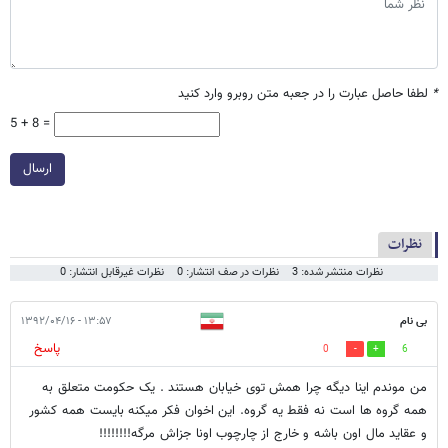
*
لطفا حاصل عبارت را در جعبه متن روبرو وارد کنید
5 + 8 =
ارسال
نظرات
نظرات منتشر شده: 3
نظرات در صف انتشار: 0
نظرات غیرقابل انتشار: 0
بی نام
۱۳:۵۷ - ۱۳۹۲/۰۴/۱۶
پاسخ
0
6
من موندم اینا دیگه چرا همش توی خیابان هستند . یک حکومت متعلق به
همه گروه ها است نه فقط یه گروه. این اخوان فکر میکنه بایست همه کشور
و عقاید مال اون باشه و خارج از چارچوب اونا جزاش مرگه!!!!!!!!