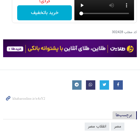
کردی!
خرید باتخفیف
کد مطلب
302428
برچسب‌ها
مصر
انقلاب مصر