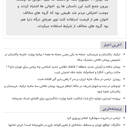
بیرون جمع کنید این داستان ها رو. اخوانی ها اشتباه کردند و
موجب اعتراض مردم شد طبیعی بود که گروه های مخالف
اخوان هم از فرصت استفاده کنند توی هرجای دیگه دنیا هم
بود گروه های مخالف از شرایط استفاده میکردند.
آخرین اخبار
ترکیه، پاکستان و عربستان: حمله به یکی یعنی حمله به همه / بیانیه وزارت خارجه پاکستان در
خصوص پیمان دفاعی مشترک مکه
پیمان مکه» و آرایش جدید منطقه / ائتلاف نظامی جدید اسلامی چه پیامی برای تهران دارد؟ /
مثلث ریاض، آنکارا و اسلام‌آباد علیه خلاء امنیتی غرب
رویترز: ترامپ در جنگ علیه ایران بر سر ۲ راهی بدی گیر افتاده است
اردوغان در جده و شهباز شریف در مکه/ انتظار می‌رود پیمان دفاعی سه جانبه ترکیه، عربستان و
پاکستان امضا شود
پرونده اپستین دوباره داغ شد/ شکایت علیه وزارت دادگستری برای افشای اسناد محرمانه
پربیننده‌ترین
ترامپ در «تروث سوشال» اعلام پیروزی کرد
تلگراف: توافق تهران و مسقط، نشانه‌ای از تغییر قواعد بازی در خاورمیانه است/ ایران نه‌تنها