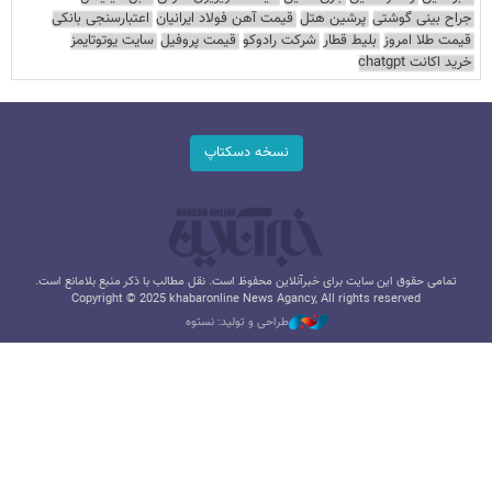
جراح بینی گوشتی
پرشین هتل
قیمت آهن فولاد ایرانیان
اعتبارسنجی بانکی
قیمت طلا امروز
بلیط قطار
شرکت رادوکو
قیمت پروفیل
سایت یوتوتایمز
خرید اکانت chatgpt
نسخه دسکتاپ
تمامی حقوق این سایت برای خبرآنلاین محفوظ است. نقل مطالب با ذکر منبع بلامانع است.
Copyright © 2025 khabaronline News Agancy, All rights reserved
طراحی و تولید: نستوه