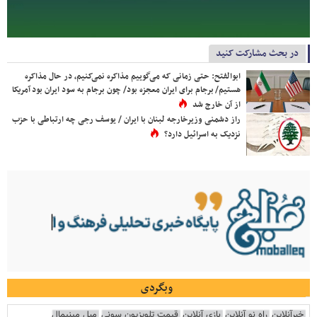
در بحث مشارکت کنید
ابوالفتح: حتی زمانی که می‌گوییم مذاکره نمی‌کنیم، در حال مذاکره
هستیم/ برجام برای ایران معجزه بود/ چون برجام به سود ایران بود آمریکا
از آن خارج شد
راز دشمنی وزیرخارجه لبنان با ایران / یوسف رجی چه ارتباطی با حزب
نزدیک به اسرائیل دارد؟
وبگردی
خبرآنلاین
راه نو آنلاین
بازی آنلاین
قیمت تلویزیون سونی
مبل مینیمال