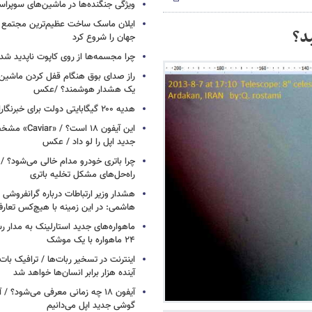
ویژگی جنگنده‌ها در ماشین‌های سوپر
ایلان ماسک ساخت عظیم‌ترین مجتمع ت
ید؟
جهان را شروع کرد
چرا مجسمه‌ها از روی کاپوت‌ ناپدید ش
راز صدای بوق هنگام قفل کردن ماشین /
یک هشدار هوشمند؟ /عکس
هدیه ۲۰۰ گیگابایتی دولت برای خبرنگاران ایرانسلی
این آیفون ۱۸ است؟
جدید اپل را لو داد / عکس
چرا باتری خودرو مدام خالی می‌شود؟ / 
راه‌حل‌های مشکل تخلیه باتری
هشدار وزیر ارتباطات درباره گرانفروشی ا
هاشمی: در این زمینه با هیچ‌کس تعارف
ماهواره‌های جدید استارلینک به مدار رس
۲۴ ماهواره با یک موشک
آینده هزار برابر انسان‌ها خواهد شد
آیفون ۱۸ چه زمانی معرفی می‌شود؟ / 
گوشی جدید اپل می‌دانیم