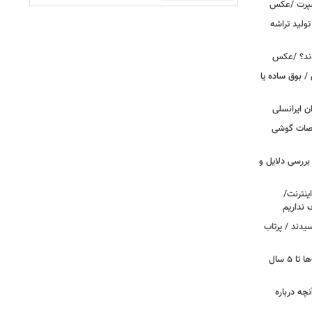
اسپرت /عکس
ولید تراشه
دند؟ /عکس
 بوق ساده یا
 / «Caviar» مشخصات گوشی
بررسی دلایل و
ینترنت/
 نداریم
یدند / پرتاب
اینترنت در تسخیر ربات‌ها / ترافیک بات‌ها تا ۵ سال
آنچه درباره