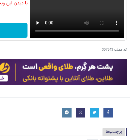
با دیدن این وی
کد مطلب
307343
برچسب‌ها