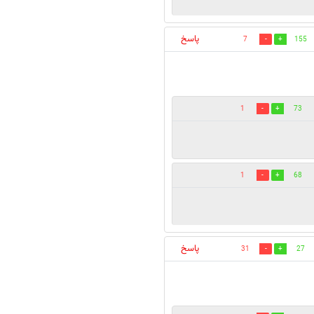
پاسخ
7
155
1
73
1
68
پاسخ
31
27