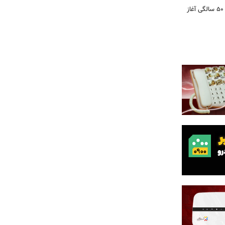
کشف تغییری پنهان در مغز که از حدود ۵۰ سالگی آغاز