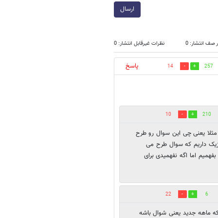
ارسال
 صف انتشار: 0
نظرات غیرقابل انتشار: 0
پاسخ
14
257
10
210
 مثلا یعنی چی این سوال رو طرح
یزیک داریم که سوال طرح می
همیم اما اگه نفهمیدی برای
22
6
ه ماهه جديد يعنى شوال باشه