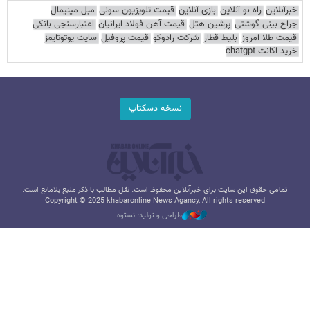
خبرآنلاین
راه نو آنلاین
بازی آنلاین
قیمت تلویزیون سونی
مبل مینیمال
جراح بینی گوشتی
پرشین هتل
قیمت آهن فولاد ایرانیان
اعتبارسنجی بانکی
قیمت طلا امروز
بلیط قطار
شرکت رادوکو
قیمت پروفیل
سایت یوتوتایمز
خرید اکانت chatgpt
نسخه دسکتاپ
تمامی حقوق این سایت برای خبرآنلاین محفوظ است. نقل مطالب با ذکر منبع بلامانع است.
Copyright © 2025 khabaronline News Agancy, All rights reserved
طراحی و تولید: نستوه