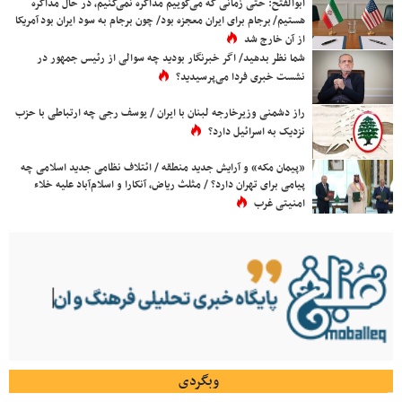
ابوالفتح: حتی زمانی که می‌گوییم مذاکره نمی‌کنیم، در حال مذاکره
هستیم/ برجام برای ایران معجزه بود/ چون برجام به سود ایران بود آمریکا
از آن خارج شد
شما نظر بدهید/ اگر خبرنگار بودید چه سوالی از رئیس جمهور در
نشست خبری فردا می‌پرسیدید؟
راز دشمنی وزیرخارجه لبنان با ایران / یوسف رجی چه ارتباطی با حزب
نزدیک به اسرائیل دارد؟
«پیمان مکه» و آرایش جدید منطقه / ائتلاف نظامی جدید اسلامی چه
پیامی برای تهران دارد؟ / مثلث ریاض، آنکارا و اسلام‌آباد علیه خلاء
امنیتی غرب
وبگردی