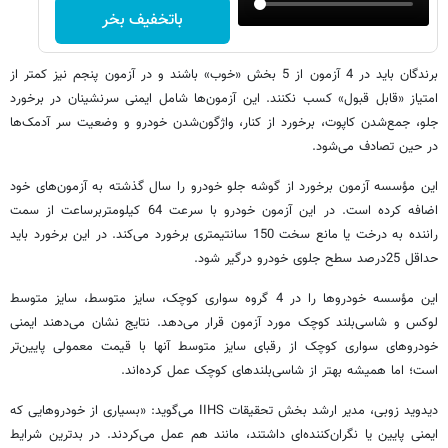
باتخفیف بخر
برندگان باید در 4 آزمون از 5 بخش «خوب» باشند و در آزمون پنجم نیز کمتر از
امتیاز «قابل قبول» کسب نکنند. این آزمون‌ها شامل ایمنی سرنشینان در برخورد
جلو، جمع‌شدن کاپوت، برخورد از کنار، واژگون‌شدن خودرو و وضعیت سر آدمک‌ها
در حین تصادف می‌شود.
این مؤسسه آزمون برخورد از گوشه جلو خودرو را سال گذشته به آزمون‌های خود
اضافه کرده است. در این آزمون خودرو با سرعت 64 کیلومتربرساعت از سمت
راننده به درخت یا مانع سخت 150 سانتیمتری برخورد می‌کند. در این برخورد باید
حداقل 25درصد سطح جلوی خودرو درگیر شود.
این مؤسسه خودروها را در 4 گروه سواری کوچک، سایز متوسط، سایز متوسط
لوکس و شاسی‌بلند کوچک مورد آزمون قرار می‌دهد. نتایج نشان می‌دهند ایمنی
خودروهای سواری کوچک از رقبای سایز متوسط آنها با قیمت معمولی پایین‌تر
است؛ اما همیشه بهتر از شاسی‌بلندهای کوچک عمل کرده‌اند.
دیدوید زوبی، مدیر ارشد بخش تحقیقات IIHS می‌گوید: «بسیاری از خودروهایی که
ایمنی پایین یا نگران‌کننده‌ای داشتند، مانند هم عمل می‌کردند. در بدترین شرایط