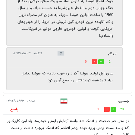
جهت اطلاع هوندا به عنوان نماد مدیریت موفق در ژاپن بعد از
جنگ جهانی دوم و انفجار هیروشیما به حساب میاد. و از سال
1960 با ساخت اولین هوندا سویک به عنوان کم مصرف ترین
و کم آلاینده ترین خودرو گوی فروش در آمریکا را از خودروهای
آمریکایی گرفت و اولین خودروی خارجی موفق در آمریکاست.
والسلام.!
بی نام
۰۸:۳۹ - ۱۳۹۲/۰۵/۲۳
0
2
سری اول تولید هوندا آکورد رو خوب یادمه که هوندا بدلیل
ایراد ترمز همه تولیداتش رو جمع آوری کرد
رامسری
۰۸:۰۸ - ۱۳۹۲/۰۵/۲۳
پاسخ
1
23
تو متن خبر صحبت از آدمک شد واسه آزمایش ایمنی خودروها یاد اون کاریکاتور
که واسه تست ایمنی پراید دیده بودم افتادم که آدمک بیچاره داشت از دست