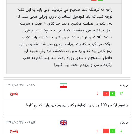
راجع به فرهنگ شما صحيح مي فرماييد،،ولي بايد به اين نكته
توجه كنيد كه يك اتومبيل استاندارد داراي ويژگي هايي ست كه
به راننده در هدايت ماشين و ديد حداكثري 4 جهت و سرعت
عمل در تشخيص موقعيت كمك مي كنه، چند شب پيش با
سرعت 90 كيلومتر در جاده بيرون شهر به همراه پرايد عزيزم
حركت مي كرديم كه يك روباه جلومون سبز شد،تشخيص من
ترمز كردن بود كه پرايد مهربانم تلاششو كرد ولي نتيجه اي
حاصل نشد،فهم و شعور روباه باعث شد چند قدم به عقب
برگرده و من و پرايدم نجات پيدا كنيم!
بی نام
۰۴:۴۵ - ۱۳۹۲/۰۵/۲۳
پاسخ
3
17
پلتفرم ايكس 100 رو بديد آزمايش كنن ببينيم نيو پرايد كجاي كاره!
بی نام
۰۴:۵۴ - ۱۳۹۲/۰۵/۲۳
پاسخ
9
8