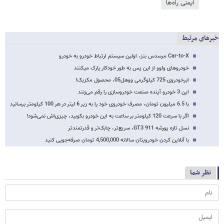
ایمنی راه‌ها
خبرهای مرتبط
Car-to-X مرسدس بنز، اولین سیستم ارتباط خودرو به خودرو
خودروهای ولوو از این پس به طور خودکار پارک می‎کنند
ابرخودروی 725 کیلوگرمی ووهل05، محصول مکزیک!
این 3 خودرو آینده صنعت خودروسازی را رقم می‌زنند
با 6.5 میلیون تومان، مصرف خودروی خود را به زیر 6 لیتر در هر 100 کیلومتر برسانید
اگر با سرعت 120 کیلومتر بر ساعت به این خودرو بکوبید، چیزی‌اش نمی‌شود!
نسل تازه پورشه GT3 911، سریع‌تر، چابک‌تر و قدرتمندتر
با آنلاین کردن خودرویتان سالانه 4,500,000 تومان صرفه‌جویی کنید
نظر شما