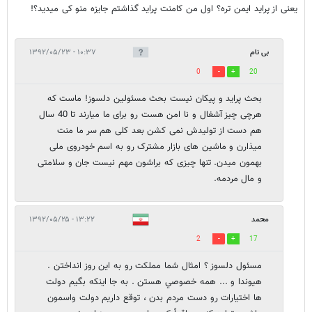
یعنی از پراید ایمن تره؟ اول من کامنت پراید گذاشتم جایزه منو کی میدید؟!
بی نام
۱۰:۳۷ - ۱۳۹۲/۰۵/۲۳
0
20
بحث پراید و پیکان نیست بحث مسئولین دلسوز! ماست که
هرچی چیز آشغال و نا امن هست رو برای ما میارند تا 40 سال
هم دست از تولیدش نمی کشن بعد کلی هم سر ما منت
میذارن و ماشین های بازار مشترک رو به اسم خودروی ملی
بهمون میدن. تنها چیزی که براشون مهم نیست جان و سلامتی
و مال مردمه.
محمد
۱۳:۲۲ - ۱۳۹۲/۰۵/۲۵
2
17
مسئول دلسوز ؟ امثال شما مملكت رو به اين روز انداختن .
هيوندا و ... همه خصوصي هستن . به جا اينكه بگيم دولت
ها اختيارات رو دست مردم بدن ، توقع داريم دولت واسمون