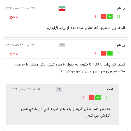
بی نام
۰۷:۳۹ - ۱۳۹۲/۰۵/۲۳
پاسخ
2
12
البته این ماشینها که اعلام شده بعد از پراید قراردارند
بی نام
۰۷:۴۳ - ۱۳۹۲/۰۵/۲۳
پاسخ
4
32
تصور كن پرايد با 100 تا بكوبه به ديوار:-) سرو تهش يكي ميشه يا جابجا-
متاسفم براي سرزمين ايران و مردمونش :-(
احمد
۰۸:۵۶ - ۱۳۹۲/۰۵/۲۳
0
5
بعدش هم اشگل گربه و بعد هم ضربه فني ! ( هادي عمل
گزارش مي كنه )