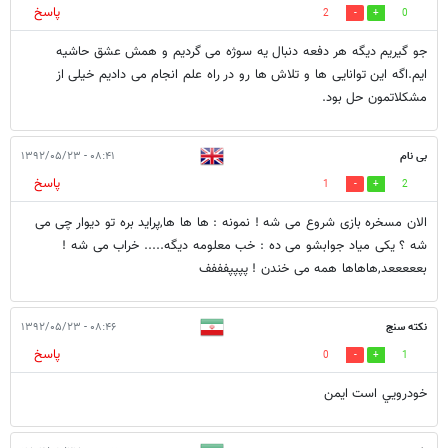
پاسخ
2
0
جو گیریم دیگه هر دفعه دنبال یه سوژه می گردیم و همش عشق حاشیه
ایم.اگه این توانایی ها و تلاش ها رو در راه علم انجام می دادیم خیلی از
مشکلاتمون حل بود.
بی نام
۰۸:۴۱ - ۱۳۹۲/۰۵/۲۳
پاسخ
1
2
الان مسخره بازی شروع می شه ! نمونه : ها ها ها,پراید بره تو دیوار چی می
شه ؟ یکی میاد جوابشو می ده : خب معلومه دیگه..... خراب می شه !
بعععععد,هاهاها همه می خندن ! پپپپفففف
نكته سنج
۰۸:۴۶ - ۱۳۹۲/۰۵/۲۳
پاسخ
0
1
خودرويي است ايمن