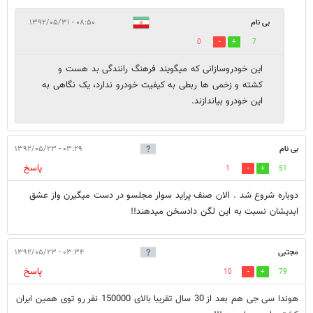
بی نام
۰۸:۵۰ - ۱۳۹۲/۰۵/۳۱
0
7
این خودروسازانی که میگویند فرهنگ رانندگی بد هست و
کشته و زخمی ها ربطی به کیفیت خودرو ندارد، یک نگاهی به
این خودرو بیاندازند.
بی نام
۰۳:۲۹ - ۱۳۹۲/۰۵/۲۳
پاسخ
1
51
دوباره شروع شد . الان صنف پراید سوار مجلسو در دست میگیرن واز عشق
ابدیشان نسبت به این لگن دادسخن میدهند!!
مجتبی
۰۳:۳۴ - ۱۳۹۲/۰۵/۲۳
پاسخ
10
79
هوندا سی جی هم بعد از 30 سال تقریبا بالای 150000 نفر رو توی همین ایران