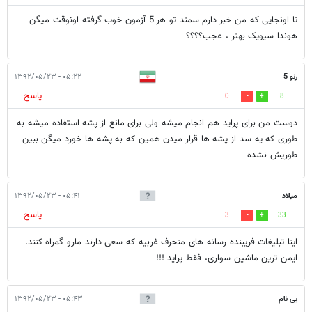
تا اونجایی که من خبر دارم سمند تو هر 5 آزمون خوب گرفته اونوقت میگن
هوندا سیویک بهتر ، عجب؟؟؟؟
رنو 5
۰۵:۲۲ - ۱۳۹۲/۰۵/۲۳
پاسخ
0
8
دوست من برای پراید هم انجام میشه ولی برای مانع از پشه استفاده میشه به
طوری که یه سد از پشه ها قرار میدن همین که به پشه ها خورد میگن ببین
طوریش نشده
میلاد
۰۵:۴۱ - ۱۳۹۲/۰۵/۲۳
پاسخ
3
33
اینا تبلیغات فریبنده رسانه های منحرف غربیه که سعی دارند مارو گمراه کنند.
ایمن ترین ماشین سواری، فقط پراید !!!
بی نام
۰۵:۴۳ - ۱۳۹۲/۰۵/۲۳