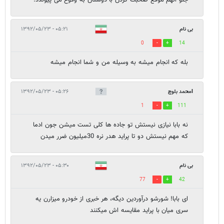
جلو آنهم موقع صحبت کردن با دوستان به وقوع می پیوندد.
بی نام
۰۵:۲۱ - ۱۳۹۲/۰۵/۲۳
0
14
بله که انجام میشه به وسیله من و شما انجام میشه
lمحمد بلوچ
۰۵:۲۶ - ۱۳۹۲/۰۵/۲۳
1
111
نه بابا نیازی نیستش تو جاده ها کلی تست میشن جون ادما
که مهم نیستش دو تا پراید هدر نره 30میلیون ضرر میدن
بی نام
۰۵:۳۰ - ۱۳۹۲/۰۵/۲۳
77
42
ای بابا! شورشو درآوردین دیگه، هر خبری از خودرو میزارن یه
سری میان با پراید مقایسه اش میکنند