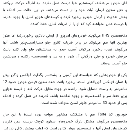
اتاق خودرو می‌شکند، کیسه‌های هوا درست عمل نکرده، به اطراف حرکت می‌کنند
و حتی ستون فرمان ثبات خود را از دست می‌دهد. در این حالت سر آدمک با
بخش هدایت و فرمان خودرو برخورد کرده و کیسه‌های هوای کناری یا وجود ندارند
یا درست عمل نخواهند کرد که او را از ضربات کناری حفظ کنند».
متخصصان IIHS می‌گویند خودروهای امروزی از ایمنی بالاتری برخوردارند؛ اما هنوز
بهترین آنها هم می‌تواند در برابر ضربات کناری جلو بسیارآسیب‌پذیر باشد. آنها
می‌گویند ضربه برخورد می‌تواند آسیب جدی به سرنشینان جلو وارد کند، باعث
چرخش خودرو و حتی واژگونی آن شود و به سر و قفسه‌سینه راننده و سرنشین
جلو آسیب برساند.
یکی از خودروهایی که نتوانسته این آزمون را پشت‌سر بگذارد، فولکس واگن بیتل
یا همان فولکس قورباغه‌ای است. برخورد باعث شده ستون فرمان خودرو حدود 12
سانتیمتر به راست متمایل شود، راننده در جهت مقابل حرکت کند و کیسه هوایی
برای حفظ سر و قفسه‌سینه او وجود نداشته باشد. کمربند دیر عمل کرده و آدمک
پس از حدود 30 سانتیمتر جلوتر آمدن متوقف شده است.
خودروی کیا Forte هم با مشکلات مشابهی مواجه بوده است؛ با این حال
متخصصان می‌گویند مشکل بزرگ خودروهای سواری کوچک درست عمل نکردن
کمربندهای ایمنی آنها و کیسه‌های هوای کناری است که اغلب پوشش کافی ندارند.