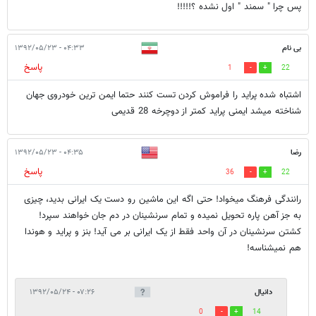
پس چرا " سمند " اول نشده ؟!!!!!
بی نام
۰۴:۳۳ - ۱۳۹۲/۰۵/۲۳
پاسخ
1
22
اشتباه شده پراید را فراموش کردن تست کنند حتما ایمن ترین خودروی جهان
شناخته میشد ایمنی پراید کمتر از دوچرخه 28 قدیمی
رضا
۰۴:۳۵ - ۱۳۹۲/۰۵/۲۳
پاسخ
36
22
رانندگی فرهنگ میخواد! حتی اگه این ماشین رو دست یک ایرانی بدید، چیزی
به جز آهن پاره تحویل نمیده و تمام سرنشینان در دم جان خواهند سپرد!
کشتن سرنشینان در آن واحد فقط از یک ایرانی بر می آید! بنز و پراید و هوندا
هم نمیشناسه!
دانيال
۰۷:۲۶ - ۱۳۹۲/۰۵/۲۴
0
14