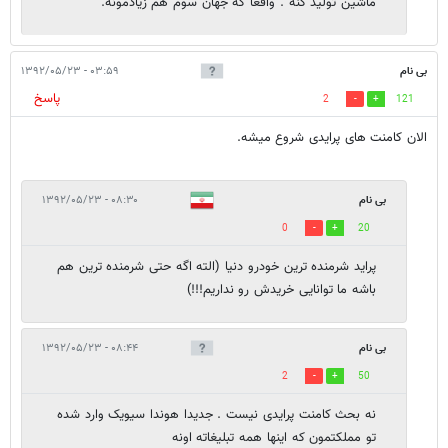
ماشين توليد كنه . واقعاً كه جهان سوم هم زيادمونه.
بی نام
۰۳:۵۹ - ۱۳۹۲/۰۵/۲۳
پاسخ
2
121
الان کامنت های پرایدی شروع میشه.
بی نام
۰۸:۳۰ - ۱۳۹۲/۰۵/۲۳
0
20
پراید شرمنده ترین خودرو دنیا (الته اگه حتی شرمنده ترین هم
باشه ما توانایی خریدش رو نداریم!!!)
بی نام
۰۸:۴۴ - ۱۳۹۲/۰۵/۲۳
2
50
نه بحث کامنت پرایدی نیست . جدیدا هوندا سیویک وارد شده
تو مملکتمون که اینها همه تبلیغاته اونه