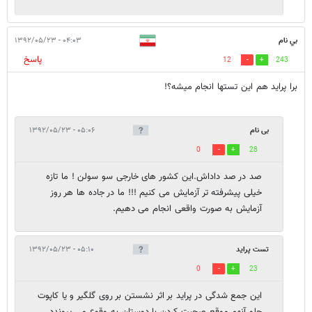
بي نام
۰۴:۰۳ - ۱۳۹۲/۰۵/۲۳
پاسخ
12
243
برا پرايد هم اين تستها انجام ميشه؟!
بی نام
۰۵:۰۶ - ۱۳۹۲/۰۵/۲۳
0
28
صد در صد داداش.این کشور های خارجی سو سولن ! ما تازه
خیلی پیشرفته تر آزمایش می کنیم !!! ما در جاده ها هر روز
آزمایش به صورت واقعی انجام می دهیم.
تست پراید
۰۵:۱۰ - ۱۳۹۲/۰۵/۲۳
0
23
این جمع شدگی در پراید بر اثر نشستن بر روی گلگیر و یا کاپوت