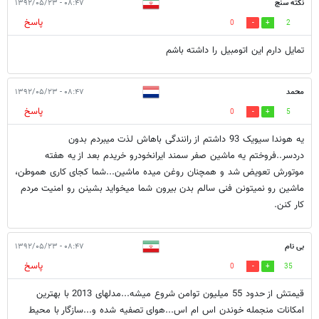
نكته سنج
۰۸:۴۷ - ۱۳۹۲/۰۵/۲۳
پاسخ
0
2
تمايل دارم اين اتومبيل را داشته باشم
محمد
۰۸:۴۷ - ۱۳۹۲/۰۵/۲۳
پاسخ
0
5
یه هوندا سیویک 93 داشتم از رانندگی باهاش لذت میبردم بدون
دردسر..فروختم یه ماشین صفر سمند ایرانخودرو خریدم بعد از یه هفته
موتورش تعویض شد و همچنان روغن میده ماشین...شما کجای کاری هموطن،
ماشین رو نمیتونن فنی سالم بدن بیرون شما میخواید بشینن رو امنیت مردم
کار کنن.
بی نام
۰۸:۴۷ - ۱۳۹۲/۰۵/۲۳
پاسخ
0
35
قیمتش از حدود 55 میلیون توامن شروع میشه...مدلهای 2013 با بهترین
امکانات منجمله خوندن اس ام اس...هوای تصفیه شده و...سازگار با محیط