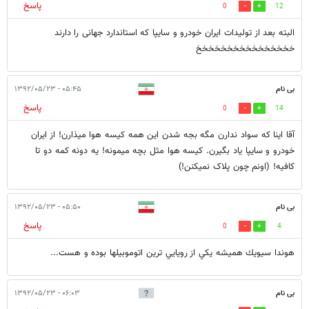
پاسخ
0
12
البته بعد از تولیدات ایران خودرو و سایپا که استاندارد جهانی را دارند
خخخخخخخخخخخخخخخخ
بی نام
۰۵:۴۵ - ۱۳۹۲/۰۵/۲۳
پاسخ
0
14
آقا اینا که سواد ندارن مگه بجه شدن این همه کیسه هوا میذارن! از ایران
خودرو و سایپا یاد بگیرن. کیسه هوا مثل بچه میمونه! یه دونه کمه دو تا
کافیه! (اونم چون پلاک نمیکنن!)
بی نام
۰۵:۵۰ - ۱۳۹۲/۰۵/۲۳
پاسخ
0
4
هوندا سيويك هميشه يكي از رويايي ترين اتوموبيلها بوده و هست...
بی نام
۰۶:۰۳ - ۱۳۹۲/۰۵/۲۳