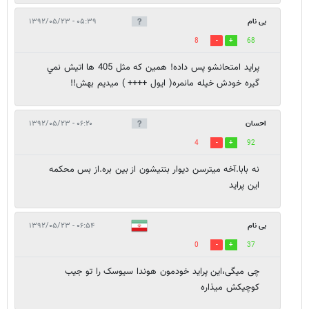
بی نام
۰۵:۳۹ - ۱۳۹۲/۰۵/۲۳
8
68
پرايد امتحانشو پس داده! همين كه مثل 405 ها اتيش نمي
گيره خودش خيله مانمره( ايول ++++ ) ميديم بهش!!
احسان
۰۶:۲۰ - ۱۳۹۲/۰۵/۲۳
4
92
نه بابا.آخه میترسن دیوار بتنیشون از بین بره.از بس محکمه
این پراید
بی نام
۰۶:۵۴ - ۱۳۹۲/۰۵/۲۳
0
37
چی میگی،این پراید خودمون هوندا سیوسک را تو جیب
کوچیکش میذاره