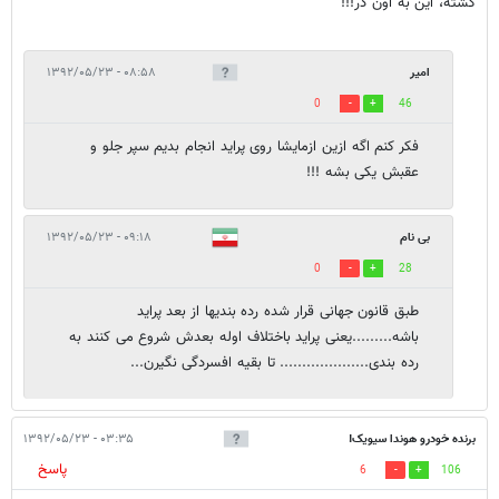
کشته، این به اون در!!!
امیر
۰۸:۵۸ - ۱۳۹۲/۰۵/۲۳
0
46
فکر کنم اگه ازین ازمایشا روی پراید انجام بدیم سپر جلو و
عقبش یکی بشه !!!
بی نام
۰۹:۱۸ - ۱۳۹۲/۰۵/۲۳
0
28
طبق قانون جهانی قرار شده رده بندیها از بعد پراید
باشه.........یعنی پراید باختلاف اوله بعدش شروع می کنند به
رده بندی.................... تا بقیه افسردگی نگیرن...
برنده خودرو هوندا سیویک!
۰۳:۳۵ - ۱۳۹۲/۰۵/۲۳
پاسخ
6
106