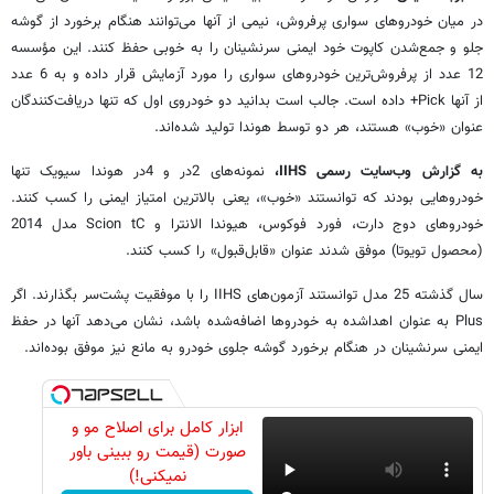
در میان خودروهای سواری پرفروش، نیمی از آنها می‌توانند هنگام برخورد از گوشه
جلو و جمع‌شدن کاپوت خود ایمنی سرنشینان را به خوبی حفظ کنند. این مؤسسه
12 عدد از پرفروش‌ترین خودروهای سواری را مورد آزمایش قرار داده و به 6 عدد
از آنها Pick+ داده است. جالب است بدانید دو خودروی اول که تنها دریافت‌کنندگان
عنوان «خوب» هستند، هر دو توسط هوندا تولید شده‌اند.
به گزارش وب‌سایت رسمی IIHS،
نمونه‌های 2در و 4در هوندا سیویک تنها
خودروهایی بودند که توانستند «خوب»، یعنی بالاترین امتیاز ایمنی را کسب کنند.
خودروهای دوج دارت، فورد فوکوس، هیوندا الانترا و Scion tC مدل 2014
(محصول تویوتا) موفق شدند عنوان «قابل‌قبول» را کسب کنند.
سال گذشته 25 مدل توانستند آزمون‌های IIHS را با موفقیت پشت‌سر بگذارند. اگر
Plus به عنوان اهداشده به خودروها اضافه‌شده باشد، نشان می‌دهد آنها در حفظ
ایمنی سرنشینان در هنگام برخورد گوشه جلوی خودرو به مانع نیز موفق بوده‌اند.
ابزار کامل برای اصلاح مو و
صورت (قیمت رو ببینی باور
نمیکنی!)