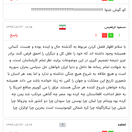
کو گوش شنوا !!!!!!!!!!!!!!!!!!!!!!!!!؟؟؟؟؟؟؟؟؟؟؟؟؟؟؟؟؟؟؟؟؟؟؟؟
مسعود ابراهیمی
۰۶:۱۵ - ۱۳۹۲/۰۶/۱۳
پاسخ
0
3
با سلام اظهار فضل کردن مربوط به گذشته حال و اینده بوده و هست، کسانی
همیشه وجود داشته اند که خود را عقل کل و دیگران را احمق فرض کنند برادر
عزیز نتیجه تصمیم گیری در این موضوعات برایند نظر تمام کارشناسان است، و
به شهادت تمام رسانه ها داخل و دنیا ایران خواهان حل سیاسی بحران سوریه
است و هیچ علاقه به شروع هیچ جنگی نداشته و ندارد و اما بعد هر انسان با
شعوری تاریخ این مملکت و جهان را کمی نه زیاد خوانده باشد می داند همیشه
زیاده خواهان شروع کننده هر جنگی هستند عراق را می گوییم منافع امریکا را
به خطر انداخت افغانستان چه کرده بود مصر چه گناهی مرتکب شد یمن چه
کرده بود ویتنام چرا لبنان چرا بوسنی چرا سودان چرا دو کشور شد ونزوئلا چرا
شیلی چرا نیکاراگوئه چرا کره شمالی کومونیست است بحرین چرا اوکران چرا
۰۶:۱۹ - ۱۳۹۲/۰۶/۱۳
sahel