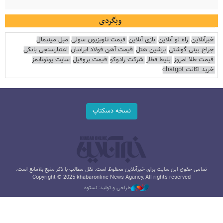
وبگردی
خبرآنلاین
راه نو آنلاین
بازی آنلاین
قیمت تلویزیون سونی
مبل مینیمال
جراح بینی گوشتی
پرشین هتل
قیمت آهن فولاد ایرانیان
اعتبارسنجی بانکی
قیمت طلا امروز
بلیط قطار
شرکت رادوکو
قیمت پروفیل
سایت یوتوتایمز
خرید اکانت chatgpt
نسخه دسکتاپ
تمامی حقوق این سایت برای خبرآنلاین محفوظ است. نقل مطالب با ذکر منبع بلامانع است.
Copyright © 2025 khabaronline News Agancy, All rights reserved
طراحی و تولید: نستوه