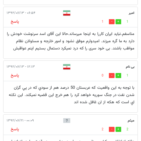
امیر
۰۶:۵۴ - ۱۳۹۲/۰۶/۱۳
پاسخ
1
1
متاسفم.نباید ایران کاررا به اینجا میرساند.حالا این آقای اسد سرنوشت خودش را
دارد به ما گره میزند. امیدوارم موفق نشود و امور خارجه و مسئولان نظام
مواظب باشند. بی خود سری را که درد نمیکرد دستمال بستیم اینم عواقبش
بی نام
۱۲:۱۳ - ۱۳۹۲/۰۶/۱۳
پاسخ
0
1
با توجه به اين واقعيت كه عربستان 50 درصد هم از سودي كه در پي گران
شدن نفت در جنگ سوريه خواهد كرد را هم خرج اين قضيه نميكند. اين نكته
اي است كه هكه از ان غافل شده اند
میثم
۰۰:۰۹ - ۱۳۹۲/۰۶/۲۱
پاسخ
2
2