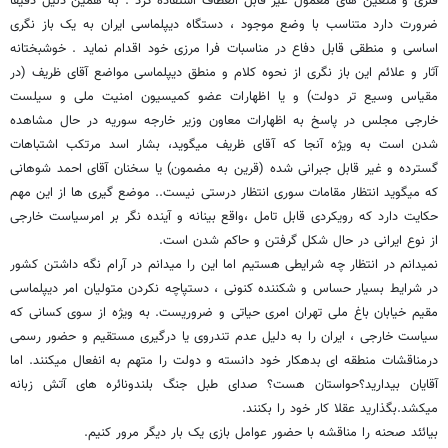
فلزی و متعین های معمول غیر قابل انعطاف استفاده کرد . به همین دلیل دقیقا
ضرورت دارد متناسب با وضع موجود ، دستگاه دیپلماسی ایران به یک باز نگری
اساسی و منطقی قابل دفاع در مناسبات فرا مرزی خود اقدام نماید . خوشبختانه
آثار و علائم این باز نگری از نحوه کلام و منطق دیپلماسی مواضع آقای ظریف (در
مقیاس وسیع تر دولت) و یا اظهارات عضو کمیسیون امنیت ملی و سیلست
خارجی مجلس در پاسخ به اظهارات معاون وزیر خارجه سوریه در حال مشاهده
شدن است به ویژه آنجا که آقای ظریف میگوید، بشار اسد مرتکب اشتباهات
گسترده و غیر قابل جبرانی شده (قرین به مضمون) یا سخنان آقای احمد شوهانی
که میگوید انتظار مقامات سوری انتظار درستی نیست.. موضع گیری ها از این مهم
حکایت دارد که رویکردی قابل تامل ،واقع بینانه و آینده نگر بر امرسیاست خارجی
از نوع ایرانی در حال شکل گرفتن و حاکم شدن است.
نمیدانم در انتظار چه شرایطی هستیم اما این را میدانم در آرام نگه داشتن کشور
در شرایط بسیار حساس و شکننده کنونی ، دستپاچه نکردن متولیان امر دیپلماسی
مقیم خیابان باغ ملی تهران امری حیاتی و ضروریست. به ویژه از سوی کسانی که
سیاست خارجی ، ایران را به دلیل عدم تندروی یا درگیری مستقیم و حضور رسمی
درمناقشات منطقه ای بدهکار خود دانسته و دولت را متهم به انفعال میکنند. اما
آقایان بیدارید؟حواستان هست؟ صدای طبل جنگ بلندونائره های آتش زبانه
میکشد.بگذارید عقلا کار خود را بکنند.
بیائئد صحنه را مناقشه با حضور عوامل بازی یک بار دیگر مرور کنیم.