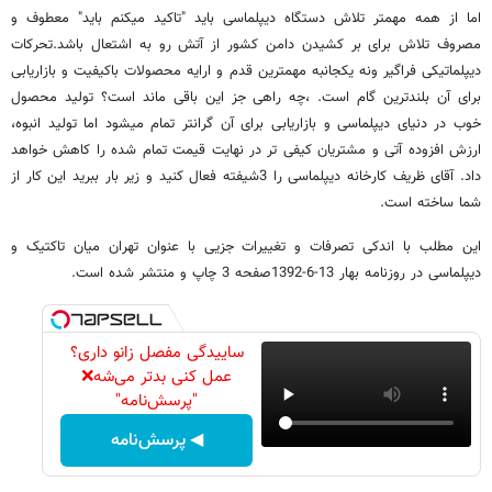
اما از همه مهمتر تلاش دستگاه دیپلماسی باید "تاکید میکنم باید" معطوف و
مصروف تلاش برای بر کشیدن دامن کشور از آتش رو به اشتعال باشد.تحرکات
دیپلماتیکی فراگیر ونه یکجانبه مهمترین قدم و ارایه محصولات باکیفیت و بازاریابی
برای آن بلندترین گام است. ،چه راهی جز این باقی ماند است؟ تولید محصول
خوب در دنیای دیپلماسی و بازاریابی برای آن گرانتر تمام میشود اما تولید انبوه،
ارزش افزوده آتی و مشتریان کیفی تر در نهایت قیمت تمام شده را کاهش خواهد
داد. آقای ظریف کارخانه دیپلماسی را 3شیفته فعال کنید و زیر بار ببرید این کار از
شما ساخته است.
این مطلب با اندکی تصرفات و تغییرات جزیی با عنوان تهران میان تاکتیک و
دیپلماسی در روزنامه بهار 13-6-1392صفحه 3 چاپ و منتشر شده است.
ساییدگی مفصل زانو داری؟
عمل کنی بدتر می‌شه❌
"پرسش‌نامه"
◀ پرسش‌نامه