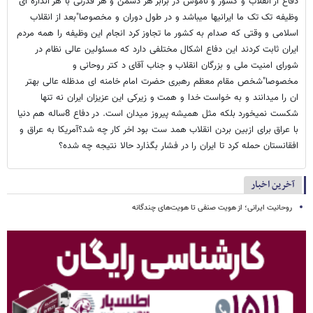
دفاع از انقلاب و کشور و ناموس در برابر هر دشمن و هر قدرتی با هر اندازه ای
وظیفه تک تک ما ایرانیها میباشد و در طول دوران و مخصوصا"بعد از انقلاب
اسلامی و وقتی که صدام به کشور ما تجاوز کرد انجام این وظیفه را همه مردم
ایران ثابت کردند این دفاع اشکال مختلفی دارد که مسئولین عالی نظام در
شورای امنیت ملی و بزرگان انقلاب و جناب آقای د کتر روحانی و
مخصوصا"شخص مقام معظم رهبری حضرت امام خامنه ای مدظله عالی بهتر
ان را میدانند و به خواست خدا و همت و زیرکی این عزیزان ایران نه تنها
شکست نمیخورد بلکه مثل همیشه پیروز میدان است. در دفاع 8ساله هم دنیا
با عراق برای ازبین بردن انقلاب همد ست بود اخر کار چه شد؟آمریکا به عراق و
افقانستان حمله کرد تا ایران را در فشار بگذارد حالا نتیجه چه شده؟
آخرین اخبار
روحانیت ایرانی؛ از هویت صنفی تا هویت‌های چندگانه