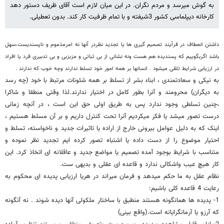
به گوش میرسد و مردم نگران. در این میان لازم است آقای ظریف دستور دهد
کارخانه دیپلماسی کشور 3شیفته و با تمام ظرفیت کار کند. بدون تعطیلی.
داشتن انعطاف در فرآیند تصمیم گیری ها یا تجدید نظردر آنها نه امرمذموم و ناپسندیست،سهل
باشد اگربگوییم که پسندیده هم هست ونه نشانی از بی ثباتی و مزبزبی و بی تدبیری فرد یا افراد
در ارزیابی شرایط تلقی میشود . انسانها بر همه امور خود تسلط ندارند وچه خوب که ندارند .
به نیکی و سعادتمندی ، ابناء بشر از تسلط بر همه شئونات مرتبط با خود (چه رسد
به دیگران) محرومند و آنرا بطور کامل در اختیار ندارند.لذا وقتی منطقا و شاکرا
،چنین تسلطی وجود ندارد پس به طریق اولی حق این است ، در آنچه زمانی
درست تصور میشد یا فکر میکردیم آنرا تحت کنترل داریم و بر آن مسلط هستیم ،
اینک که به دلیل عوامل بیرونی خارج از اراده یا تاثیرات جدید و ناخواسته، تسلط و
احتیار موضوع را از دست داده یا اشتباه تصور کرده ایم تجدید نظر نموده و
متناسب با شرایط بوجود آمده تصمیم یا مواضع جدید و عاقلانه ای اتخاذ کرد. این
کار هیچ عیب واشکالی ندارد و قاعده ای عقلی و بدیهی ست.
نظام عقل به ما حکم میدهد و فرمان میراند در هریا ارزیابی پدیده ای محکوم به
رعایت 4 قاعده کلی باشیم:
1- پدیده ها همانگونه هستند منطبق با ساختار ملکولی آنها دیده شوند . نه آنگونه
که آرزو یا آرمانگرایانه است.(واقع بینی)