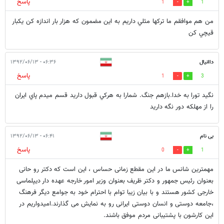
پاسخ
1
1
من هم موافقم ما تركها مثلي داريم به اين مضمون كه هزار بار اندازه كن يكبار
قيچي كن
داانيال
۰۶:۳۶ - ۱۳۹۲/۰۶/۱۳
پاسخ
1
3
نگيد تورا به خدا.بازهم جنگ. شمارا به هركي قبول داريد قسم ميدم پاي ايران
را از مهلكه دور نگه داريد
بی نام
۰۶:۴۱ - ۱۳۹۲/۰۶/۱۳
پاسخ
0
1
مهمترین شانس ما در این مقطع زمانی حساس ، این است که دکتر رو حانی
بعنوان رئیس جمهور و دکتر ظریف بعنوان وزیر امور خارجه عهده دار دیپلماسی
خارجی کشور هستند و با بیان زیبا توام با احترام خود به جوامع دیگر فرهنگ
،جامعه دوستی و انسان دوستی ایرانی رو به نمایش می گذارند.امیدواریم در
این کارشون با پشتیبانی مردم موفق باشند.