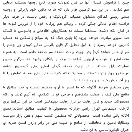
چین را فراموش کنید!!! آنها در قبال تحولات سوریه تابع روسها هستند، ادعایی
هم ندارند . در این سو کرملین قرار دارد که بنا به دلایل خود بازیرکی و روحیه
سنتی روسی کماکان مشغول عملیات اکروباتیک و رقص پاست، در طرف دیگر
فرانسه اعلام آمادگی جنگی کرده .، بریتانیا هم زیرکانه خود را از تیررس گلوله ها
در امان نگه داشته است.اما مسلما به همکاریهای اطلاعاتی و جاسوسی با ائتلاف
ضد سوری مبادرت خواهد ورزید.(تا پایان جنگ که به موقع واشنگتن به حساب
کامرون خواهد رسید و به قول تحلیل گر فارن پالیسی تلافی کبودی زیر چشم را
سر او خالی خواهد کرد) ودر نهایت ایالات متحده سر صحنه حاضر است ،به همراه
متحدانش از عرب و اروپایی گرفته تا ترک و بالکانی وغیره که سرگرم تمرین
عملیات راپل هستند . در نهایت صحنه گردان اصلی یعنی گاوصنوق منطقه
عربستان چهار زانو نشسته و سخاوتمندانه کلیه صندلی های صحنه نمایش را تا
روز آخر پیش خرید و رزرو کرده است.
پس میبینیم شرایط آنگونه که ما تصور یا آرزو میکنیم نیست و باید مطابق با
منافع ملی فلک را سخت بشکافیم و طرحی نو در اندازیم. راه آنهم تولید و ارائه
محصولات جدید و قابل رقابت در بازار رقابت دیپلماسی است. در این شرایط برای
کارخانه دیپلماسی تهران راهی جزارائه محصولی با کیفیت مطابق استانداردهای
4گانه باقی نمانده است. محصولاتی که متضمن کسب سهم واقعی بازار سیاست
ومتقابلا تامین و محافظت از منافع و امنیت ملی در برابر واردن آمدن ضربه ای
جبران ناپذیرواساسی به آن باشد.