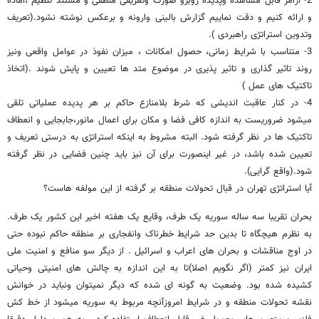
2- ازامر قابل مشاهده وپدیده روبرو صورت وتعریفی منطقی و مستند تنظیم ،آماده
و ارائه کنیم و دقت نماییم گزارش بالینی وارونه و برعکس نوشته نشود.(تعریف
وتدوین استراتژی راهبردی ).
3- متناسب با شرایط زمانی، حصول امکانات ، میزان نفوذ در عوامل واقعی ونیز
روند تاثیر گذاری و تاثیر پذیری در موضوع متد ها تعیین و پایش شوند .(اتخاذ
تاکتیک های عمل )
4- در کنار عاقبت اندیشی که شرط بلامنازع حاکم بر هر پدیده عملیاتی تلقی
میشود ضروریست به اندازه کافی فضا و مکان برای اعمال مانور،جابجایی و انعطاف
تاکتیک ها در نظر گرفته شود. البته مشروط به اینکه استراتژی به درستی تعریف و
تعیین شده باشد، در غیر اینصورت برای آن نیز باید چنین فضایی در نظر گرفته
شود.(واقع گرایی).
آیا استراتژی تهران در قبال تحولات منطقه بر گرفته از این مولفه هاست؟
بحران تقریبا سه ساله سوریه یک طرف، وقایع یک هفته اخیر این کشور یک طرف.
به نظرم هیچگاه تا بدین حد شرایط خطرناک وانفجاری بر منطقه حاکم نبوده حتی
در اوج مناقشات و بحران های اعراب و اسرائیل . از دیگر سو منافع و امنیت ملی
ایران نیز کمتر (اگر نگویم اصلا)تا به این اندازه به چالش های امنیتی وحیاتی
کشیده شده بود. وضعیت به گونه ای شده که دیگر نمیتوان ونباید در خوانش
نقشه تحولات منطقه و در شرایط امروزآنچه مربوط به سوریه میشود از خط کش