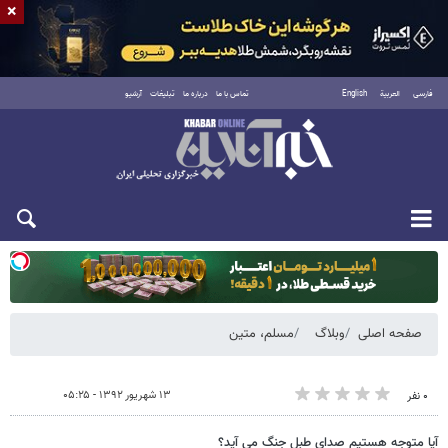
×
فارسی
العربية
English
تماس با ما
درباره ما
تبلیغات
آرشیو
یکشنبه ۱۸ مرداد ۱۴۰۵
صفحه اصلی
وبلاگ
مسلم، متین
۱۳ شهریور ۱۳۹۲ - ۰۵:۲۵
۰ نفر
آيا متوجه هستيم صداي طبل جنگ مي آيد؟