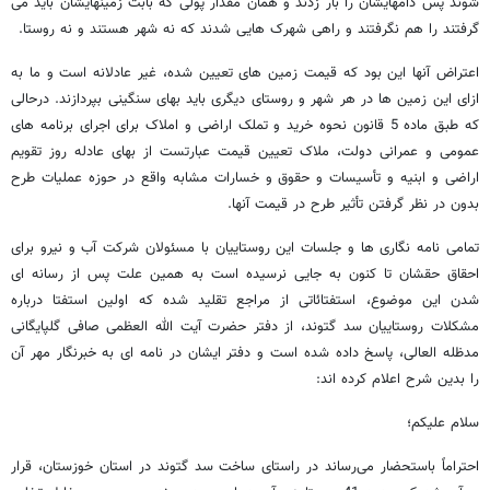
شوند پس دامهایشان را بار زدند و همان مقدار پولی که بابت زمینهایشان باید می
گرفتند را هم نگرفتند و راهی شهرک هایی شدند که نه شهر هستند و نه روستا.
اعتراض آنها این بود که قیمت زمین های تعیین شده، غیر عادلانه است و ما به
ازای این زمین ها در هر شهر و روستای دیگری باید بهای سنگینی بپردازند. درحالی
که طبق ماده 5 قانون نحوه خرید و تملک اراضی و املاک برای اجرای برنامه های
عمومی و عمرانی دولت، ملاک تعیین قیمت عبارتست از بهای عادله روز تقویم
اراضی و ابنیه و تأسیسات و حقوق و خسارات مشابه واقع در حوزه عملیات طرح
بدون در نظر گرفتن تأثیر طرح در قیمت آنها.
تمامی نامه نگاری ها و جلسات این روستاییان با مسئولان شرکت آب و نیرو برای
احقاق حقشان تا کنون به جایی نرسیده است به همین علت پس از رسانه ای
شدن این موضوع، استفتائاتی از مراجع تقلید شده که اولین استفتا درباره
مشکلات روستاییان سد گتوند، از دفتر حضرت آیت الله العظمی صافی گلپایگانی
مدظله العالی، پاسخ داده شده است و دفتر ایشان در نامه ای به خبرنگار مهر آن
را بدین شرح اعلام کرده اند:
سلام علیکم؛
احتراماً باستحضار می‌رساند در راستای ساخت سد گتوند در استان خوزستان، قرار