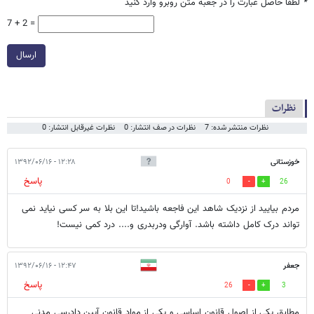
*
لطفا حاصل عبارت را در جعبه متن روبرو وارد کنید
7 + 2 =
ارسال
نظرات
نظرات منتشر شده: 7
نظرات در صف انتشار: 0
نظرات غیرقابل انتشار: 0
خوزستانی
۱۲:۲۸ - ۱۳۹۲/۰۶/۱۶
پاسخ
0
26
مردم بیایید از نزدیک شاهد این فاجعه باشید!تا این بلا به سر کسی نیاید نمی
تواند درک کامل داشته باشد. آوارگی ودربدری و.... درد کمی نیست!
جعفر
۱۲:۴۷ - ۱۳۹۲/۰۶/۱۶
پاسخ
26
3
مطابق یکی از اصول قانون اساسی و یکی از مواد قانون آیین دادرسی مدنی