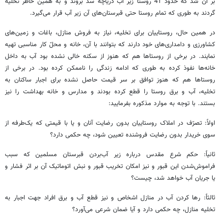
بر آن شد که حدود 41 روستا زیر آب دریاچه سد بروند و به همین خاطر تخلیه
گردند به طوری که تمام روستا حتی قبرستان‌های آن زیر آب قرار می‌گیرد.
در همین حال، روستاییان برای تخلیه، نیاز به فروش منازل، باغات و زمین‌های
کشاورزی و دامداری‌های خود دارند که بتوانند با آن، خانه و محلّ کار مناسبی تهیه
نمایند. در برخی از روستاها هم که هنوز از سکنه خالی نشده‌ بود آب به داخل
خانه‌ها نفوذ کرده به طوری که ادامه زندگی را ناممکن کرده بود. در برخی از
روستاها هم که هنوز توافق بر سر قیمت حاصل نشده برای اجبار ساکنان به
تخلیه، آب و برق روستا را قطع کرده‌ بودند و مدارس و خانه بهداشت را نیز
بستند. با توجه به موارد مذکوره بفرمایید:
اولاً: تصرّف در املاک روستاییان بدون رضایت آنان و یا با قیمتی که یک‌طرفه از
سوی خریدار بدون رضایت فروشنده تعیین شود، چه حکمی دارد؟
ثانیاً: حکم شرع مقدس درباره زیر آب‌بردن قبرستان مسلمین که سبب
فراموش‌شدن این قبور و نیز امکان تخریب قبور و نبش اتوماتیک آن بر اثر فشار و
یا جریان آب خواهد شد، چیست؟
ثالثاً: رها کردن آب در منازل اشخاص و نیز قطع آب و برق افراد جهت اجبار به
تخلیه منازل، چه حکمی دارد و آیا ضمان شرعی می‌آورد؟