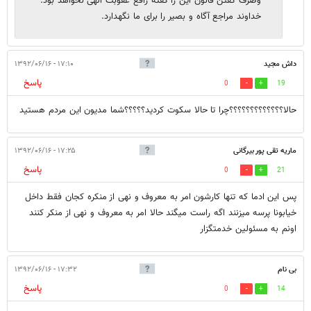
وصرف گفتن قانون این را گفته رافع عقوبت الهی نخواهد بود.
خداوند مراجع آگاه و بصیر را برای ما نگهدارد.
داش مجيد
۱۷:۱۰ - ۱۳۹۲/۰۶/۱۶
پاسخ
0
19
حالا؟؟؟؟؟؟؟؟؟؟؟؟؟چرا تا حالا سكوت كرديد؟؟؟؟؟شما مديون اين مردم هستيد
ماریه تقی پور بیرگانی
۱۷:۲۵ - ۱۳۹۲/۰۶/۱۶
پاسخ
0
21
پس این ادما که تنها کارشون امر به معروف و نهی از منکره کجان فقط داخل
خیابونا پرسه میزنند اگه راست میگند حالا امر به معروف و نهی از منکر کنند
اونم به مسئولین خدمتگزار
بی نام
۱۷:۳۲ - ۱۳۹۲/۰۶/۱۶
پاسخ
0
14