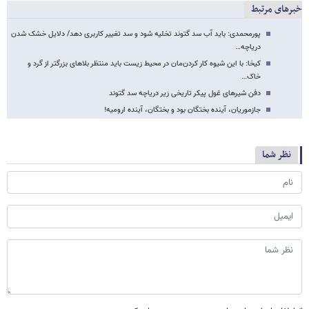
خبرهای مرتبط
پورمحمدی: باید آب سد گتوند تخلیه شود و سد تغییر کاربری دهد/ دلایل خشک شدن
دریاچه…
کیخا: با این شیوه کار کردن‌مان در محیط زیست باید منتظر بلاهای بزرگتر از گرد و
خاک…
دفن شیرهای غول پیکر تاریخی زیر دریاچه سد گتوند
جازموریان، آینده بختگان بود و بختگان، آینده ارومیه!
نظر شما