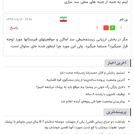
اینم یه جنبه از جنبه های منفی سد سازی
بی نام
۱۴:۴۰ - ۱۳۹۲/۰۶/۱۹
پاسخ
0
5
مگر در بخش ارزیابی زیستمحیطی سد اماکن و موقعیتهای قبرستانها مورد توجه
قرار نمیگیرد؟ مسلما میگیرد. ولی این مورد چرا اینطور شده جای سئوال است.
آخرین اخبار
تسنیم: ربایش و قتل حمیدرضا رجب‌زاده صحت دارد
آخرین وضعیت پرونده ساعدی‌نیا از زبان سخنگوی قوه قضاییه
دلایل پارگی رگ خونی در چشم/ چه موقع باید به پزشک مراجعه کنیم؟
توقیف کامیون با راننده ۸ ساله
پیش‌بینی وضعیت هوا طی روزهای آینده اعلام شد
پربیننده‌ترین
بازداشت دو جراح زیبایی قلابی/ یکی از متهمان: حوصله نداشتم 7-8 سال درس بخوانم تا پزشک
شوم؛ عفونت بیماران یا کج شدن صورت آنها تقصیر خودشان بود