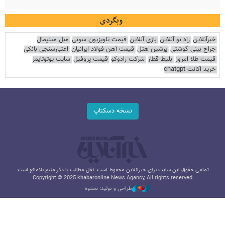
وبگردی
خبرآنلاین
راه نو آنلاین
بازی آنلاین
قیمت تلویزیون سونی
مبل مینیمال
جراح بینی گوشتی
پرشین هتل
قیمت آهن فولاد ایرانیان
اعتبارسنجی بانکی
قیمت طلا امروز
بلیط قطار
شرکت رادوکو
قیمت پروفیل
سایت یوتوتایمز
خرید اکانت chatgpt
نسخه دسکتاپ
تمامی حقوق این سایت برای خبرآنلاین محفوظ است. نقل مطالب با ذکر منبع بلامانع است.
Copyright © 2025 khabaronline News Agancy, All rights reserved
طراحی و تولید: نستوه