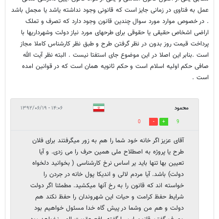
عمل به فتاوی در زمانی جایز است که قانونی وجود نداشته یاشد یا مجمل باشد
. در خصوص موارد مورد سوال چندین قانون وجود دارد که تصرف و تملک
اراضی اشخاص حقیقی یا حقوقی برای طرحهای مورد نیاز دولت وشهرداریها با
پرداخت قیمت روز بدون در نظر گرفتن طرح و طبق نظر کارشناس کاملا مجاز
است .بنابر این اصلا در این موضوع جای استفتا نیست . البته نظر آیت الله
صافی حکم اولیه اسلام است و حکم ثانویه همان است که در قوانین امده
است .
محمود
۱۴:۰۶ - ۱۳۹۲/۰۶/۱۹
0
9
آقای عزیز اگر خانه خود شما را هم به زور میگرفتند برای فلان
طرح یا پروژه به اصطلاح ملی همین حرف را می زدی. و آیا
تعیین بها تنها باید یر اساس نرخ کارشناسی ( بخوانید دلخواه
دولت) باشد. آیا مردم لالی و اندیکا پول خانه در جردن را
خواسته اند که قانون را به رخ آنها میکشید. مطمئنا اگر دولت
شرایط حفظ کرامت و حیات این شهروندان را حفظ نکند هم
دولت و هم من وشما در پیش گاه خدا مسئول خواهیم بود