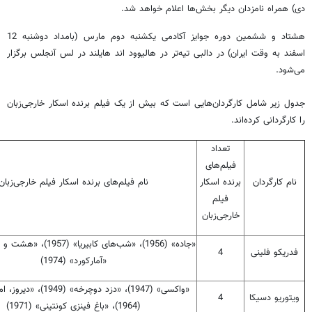
دی) همراه نامزدان دیگر بخش‌ها اعلام خواهد شد.
هشتاد و ششمین دوره جوایز آکادمی یکشنبه دوم مارس (بامداد دوشنبه 12
اسفند به وقت ایران) در دالبی تیه‌تر در هالیوود اند هایلند در لس آنجلس برگزار
می‌شود.
جدول زیر شامل کارگردان‌هایی است که بیش از یک فیلم برنده اسکار خارجی‌زبان
را کارگردانی کرده‌اند.
تعداد
فیلم‌های
نام کارگردان
برنده اسکار
نام فیلم‌های برنده اسکار فیلم خارجی‌زبان
فیلم
خارجی‌زبان
فدریکو فلینی
4
«آمارکورد» (1974)
«واکسی» (1947)، «دزد دوچرخه» (
ویتوریو دسیکا
4
(1964)، «باغ فینزی کونتینی» (1971)