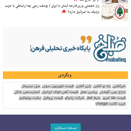
راز دشمنی وزیرخارجه لبنان با ایران / یوسف رجی چه ارتباطی با حزب
نزدیک به اسرائیل دارد؟
وبگردی
خبرآنلاین
راه نو آنلاین
بازی آنلاین
قیمت تلویزیون سونی
مبل مینیمال
جراح بینی گوشتی
پرشین هتل
قیمت آهن فولاد ایرانیان
اعتبارسنجی بانکی
قیمت طلا امروز
بلیط قطار
شرکت رادوکو
قیمت پروفیل
سایت یوتوتایمز
خرید اکانت chatgpt
نسخه دسکتاپ