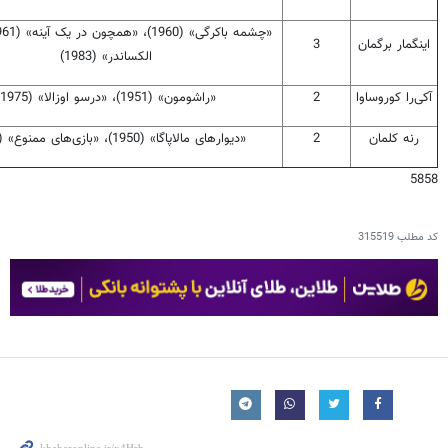
اینگمار برگمان
3
الکساندر» (1983)
آکی‌را کوروساوا
2
«راشومون» (1951)، «درسو اوزالا» (1975)
رنه کلمان
2
«دیوارهای مالاپاگا» (1950)، «بازی‌های ممنوع» (1952)
5858
کد مطلب
315519