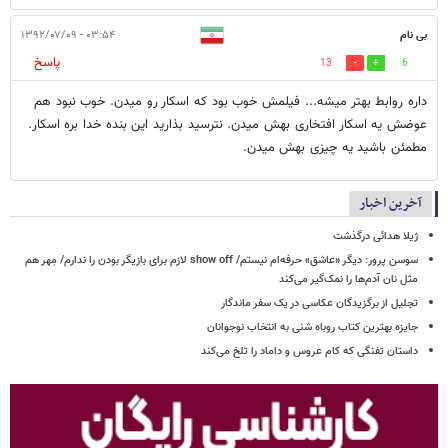
بی نام
۰۳:۵۴ - ۱۳۹۲/۰۷/۰۹
پاسخ
13
6
داره روابط بهتر میشه... فیلمش خوب بود که اسکار رو میدن. خوب نبود هم
عوضش یه اسکار افتخاری بهش میدن. نترسید بذارید این بنده خدا بره اسکار.
مطمئن باشید یه چیزی بهش میدن.
آخرین اخبار
ژیلا هدائی درگذشت
سوسن پرور: دیگر «عاشق» حرفه‌ام نیستم/ show off لازم برای بازیگر بودن را ندارم/ مِهر هم
مثل نان آدم‌ها را نمک‌گیر می‌کند
تجلیل از برگزیدگان عکاسی در یک سفر ماندگار
جایزه بهترین کتاب روباه شنی به انتخاب نوجوانان
داستان تفنگی که کام عروس و داماد را تلخ می‌کند