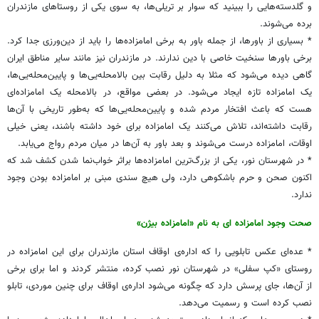
و گلدسته‌هایی را ببینید که سوار بر تریلی‌ها، به سوی یکی از روستاهای مازندران
برده می‌شوند.
* بسیاری از باورها، از جمله باور به برخی امامزاده‌ها را باید از دین‌ورزی جدا کرد.
برخی باورها سنخیت خاصی با دین ندارند. در مازندران نیز مانند سایر مناطق ایران
گاهی دیده می‌شود که مثلا به ‌دلیل رقابت‌ بین بالامحله‌یی‌ها و پایین‌محله‌یی‌ها،
یک امامزاده تازه ایجاد می‌شود. در بعضی مواقع، در بالامحله یک امامزاده‌ای
هست که باعث افتخار مردم شده و پایین‌محله‌یی‌ها که به‌طور تاریخی با آن‌ها
رقابت داشته‌اند، تلاش می‌کنند یک امامزاده برای خود داشته باشند، یعنی خیلی
اوقات، امامزاده درست می‌شوند و بعد باور به آن‌ها در میان مردم رواج می‌یابد.
* در شهرستان نور، یکی از بزرگ‌ترین امامزاده‌ها براثر خواب‌نما شدن کشف شد که
اکنون صحن و حرم باشکوهی دارد، ولی هیچ سندی مبنی بر امامزاده بودن وجود
ندارد.
صحت وجود امامزاده ای به نام «امامزاده بیژن»
* عده‌ای عکس تابلویی را که اداره‌ی اوقاف استان مازندران برای این امامزاده در
روستای «کپ سفلی» در شهرستان نور نصب کرده، منتشر کردند و اما برای برخی
از آن‌ها، جای پرسش دارد که چگونه می‌شود اداره‌ی اوقاف برای چنین موردی، تابلو
نصب کرده است و رسمیت می‌دهد.