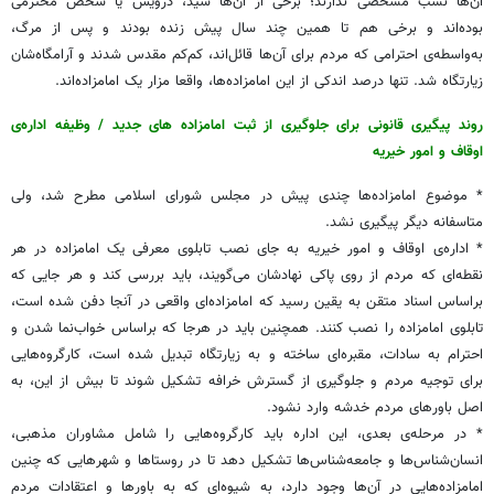
آن‌ها نَسَب مشخصی ندارند؛ برخی از آن‌ها سید، درویش یا شخص محترمی
بوده‌اند و برخی هم تا همین چند سال پیش زنده بودند و پس از مرگ،
به‌واسطه‌ی احترامی که مردم برای آن‌ها قائل‌اند، کم‌کم مقدس شدند و آرامگاه‌شان
زیارتگاه شد. تنها درصد اندکی از این امامزاده‌ها، واقعا مزار یک امامزاده‌اند.
روند پیگیری قانونی برای جلوگیری از ثبت امامزاده های جدید / وظیفه اداره‌ی
اوقاف و امور خیریه
* موضوع امامزاده‌ها چندی پیش در مجلس شورای اسلامی مطرح شد، ولی
متاسفانه دیگر پیگیری نشد.
* اداره‌ی اوقاف و امور خیریه به‌ جای نصب تابلوی معرفی یک امامزاده در هر
نقطه‌ای که مردم از روی پاکی نهادشان می‌گویند، باید بررسی کند و هر جایی که
براساس اسناد متقن به یقین رسید که امامزاده‌ای واقعی در آنجا دفن شده است،
تابلوی امامزاده را نصب کنند. همچنین باید در هرجا که براساس خواب‌نما شدن و
احترام به سادات، مقبره‌ای ساخته و به زیارتگاه تبدیل شده است، کارگروه‌هایی
برای توجیه مردم و جلوگیری از گسترش خرافه تشکیل شوند تا بیش از این، به
اصل باورهای مردم خدشه وارد نشود.
* در مرحله‌ی بعدی، این اداره باید کارگروه‌هایی را شامل مشاوران مذهبی،
انسان‌شناس‌ها و جامعه‌شناس‌ها تشکیل دهد تا در روستاها و شهرهایی که چنین
امامزاده‌هایی در آن‌ها وجود دارد، به شیوه‌ای که به باورها و اعتقادات مردم