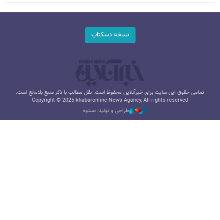
نسخه دسکتاپ
تمامی حقوق این سایت برای خبرآنلاین محفوظ است. نقل مطالب با ذکر منبع بلامانع است.
Copyright © 2025 khabaronline News Agancy, All rights reserved
طراحی و تولید: نستوه