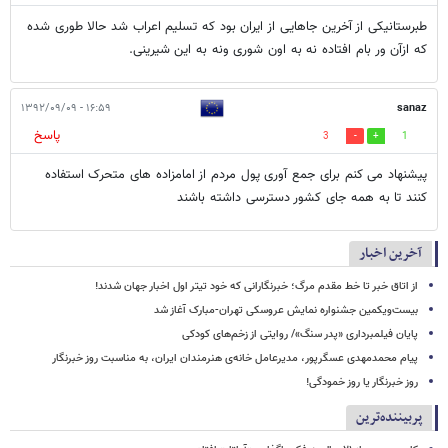
طبرستانیکی از آخرین جاهایی از ایران بود که تسلیم اعراب شد حالا طوری شده
که ازآن ور بام افتاده نه به اون شوری ونه به این شیرینی.
۱۶:۵۹ - ۱۳۹۲/۰۹/۰۹
sanaz
پاسخ
3
1
پیشنهاد می کنم برای جمع آوری پول مردم از امامزاده های متحرک استفاده
کنند تا به همه جای کشور دسترسی داشته باشند
آخرین اخبار
از اتاق خبر تا خط مقدم مرگ؛ خبرنگارانی که خود تیتر اول اخبار جهان شدند!
بیست‌ویکمین جشنواره نمایش عروسکی تهران-مبارک آغاز شد
پایان فیلمبرداری «پدر سنگ»/ روایتی از زخم‌های کودکی
پیام محمدمهدی عسگرپور، مدیرعامل خانه‌ی هنرمندان ایران، به مناسبت روز خبرنگار
روز خبرنگار یا روز خمودگی!
پربیننده‌ترین