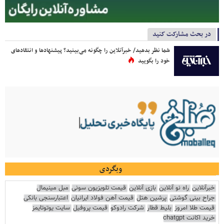
در بحث مشارکت کنید
شما نظر بدهید/ خبرآنلاین را چگونه می‌بینید؟ پیشنهادها و انتقادهای
خود را بگویید
وبگردی
خبرآنلاین
راه نو آنلاین
بازی آنلاین
قیمت تلویزیون سونی
مبل مینیمال
جراح بینی گوشتی
پرشین هتل
قیمت آهن فولاد ایرانیان
اعتبارسنجی بانکی
قیمت طلا امروز
بلیط قطار
شرکت رادوکو
قیمت پروفیل
سایت یوتوتایمز
خرید اکانت chatgpt