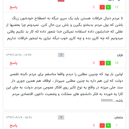
پاسخ
2
12
تا مردم دنبال خرافات هستن باید یک سری دیگه به اصطلاح خودشون زرنگ
باشن که بول مردم بدبختو بگیرن و باش برن حال کنن. نمیدونم چرا بعضیها از
عقلی که خدابشون داده استفاده نمیکنن خدا شعور داده که کار بد نکنیم وقتی
میدونیم که چه کاری بده و چه کاری خوب دیگه نیازی به اینجور خرافات نداریم
باران
۱۶:۴۷ - ۱۳۹۲/۰۷/۲۰
پاسخ
0
10
اولین بار بود که چنیین مطلبی را دیدم واقعا متاسفم برای مردم ،البته تقصیر
دولت که این هم داره به چنین مطلبی میپرداز ، اوقاف هم همین جوری دار
سند جلی میزنه در واقع یه نوع تاثیر روی افکار عمومی مردم ،دولت به جای این
کارا یه خورده به فکر دانشجو های مملکت و وضعیت داغون اقتصادی مردم
باشه...!!!!!!!!!!
سلمان
۱۵:۴۰ - ۱۳۹۲/۰۹/۰۹
پاسخ
0
1