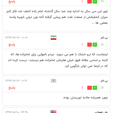
پاسخ
2
70
توی این سی سال به اندازه چند صد سال گذشته امام زاده کشف شد فکر کنم
میزان کشفیاتش از صنعت نفت هم پیشی گرفته آخه نون دونی خوبیه واسه
بعضی ها ...
بی نام
۱۰:۰۸ - ۱۳۹۲/۰۷/۰۹
پاسخ
2
26
اینجاست که ترو خشک با هم می سوزد. مردم نامهایی برای امامزاده ها، که
البته بر اساس مقاله فوق خیلی هایشان امامزاده هم نیستند، درست کرده اند
که در اینجا نمی توان بازگویی کرد.
بی نام
۱۰:۲۱ - ۱۳۹۲/۰۷/۰۹
پاسخ
3
29
چون همیشه جاذبه توریستی بوده.
علی اهوازی
۲۲:۳۰ - ۱۳۹۲/۰۷/۱۰