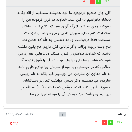
4
17
گلی جان صحیح فرمودید ما باید همیشه مستقیم از الله یگانه
پادشاه بخواهیم به این علت خداوند در قرآن فرموده من را
بخوانید ومن به شما از رگ گردن هم نزدیکترم تا دعاهایتان
استجابت کنم خدای مهربان نه پول می خواهد ونه زحمت
ومشقت فقط درخواست ونامه نوشتن به الله که همان نماز
پنج وقت وروزه وزکات واگر توانایی اش داریم حج یقین داشته
باشید که خداوند دعاهای را قبول میکند ودعاهایی هم رد می
شود که شاید مصلحتی برایمان بوده که آن را قبول نکرده آیا
موقعی که در خواستی روز مره از سازمان ویا نهادی داریم نامه
به نام معاون آن سازمان می نویسیم خیر بلکه به نام رییس
سازمان می نویسیم واگر رییس موافقت کرد زیر دستانشان
مجبورند قبول کنند البته موقعی که ما نامه (دعا) به الله می
نویسیم وموافقت کرد خودش آن را مرحله اجرا می سا
بی نام
۰۸:۴۸ - ۱۳۹۲/۰۷/۰۹
پاسخ
2
195