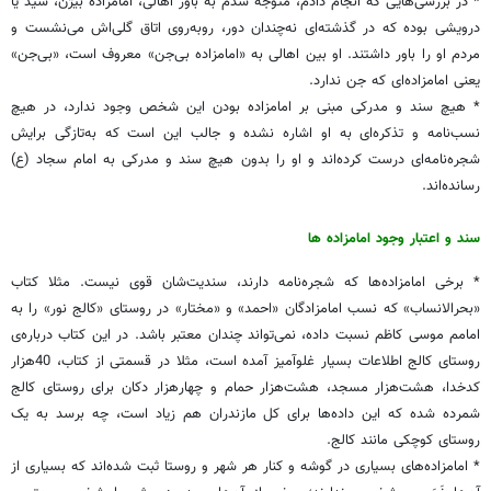
* در بررسی‌هایی که انجام دادم، متوجه شدم به باور اهالی، امامزاده بیژن، سید یا
درویشی بوده که در گذشته‌ای نه‌چندان دور، روبه‌روی اتاق گلی‌اش می‌نشست و
مردم او را باور داشتند. او بین اهالی به «امامزاده بی‌جن» معروف است، «بی‌جن»
یعنی امامزاده‌ای که جن ندارد.
* هیچ سند و مدرکی مبنی بر امامزاده بودن این شخص وجود ندارد، در هیچ
نسب‌نامه و تذکره‌ای به او اشاره نشده و جالب این است که به‌تازگی برایش
شجره‌نامه‌ای درست کرده‌اند و او را بدون هیچ سند و مدرکی به امام سجاد (ع)
رسانده‌اند.
سند و اعتبار وجود امامزاده ها
* برخی امامزاده‌ها که شجره‌نامه دارند، سندیت‌شان قوی نیست. مثلا کتاب
«بحرالانساب» که نسب امامزادگان «احمد» و «مختار» در روستای «کالج نور» را به
امامم موسی کاظم نسبت داده، نمی‌تواند چندان معتبر باشد. در این کتاب درباره‌ی
روستای کالج اطلاعات بسیار غلوآمیز آمده‌ است، مثلا در قسمتی از کتاب، 40هزار
کدخدا، هشت‌هزار مسجد، هشت‌هزار حمام و چهارهزار دکان برای روستای کالج
شمرده شده که این داده‌ها برای کل مازندران هم زیاد است، چه برسد به یک
روستای کوچکی مانند کالج.
* امامزاده‌های بسیاری در گوشه و کنار هر شهر و روستا ثبت شده‌اند که بسیاری از