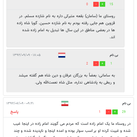
0
15
روستای ما (سامان) بقعه متبرکی داره به نام شازده مسلم. در
قزوین هم جایی رفته بودم به نام شازده حسین. گویا شاه زاده
ها در بعضی مناطق در این سال ها تبدیل به امام زاده شده
اند.
بی نام
۱۸:۰۵ - ۱۳۹۲/۰۹/۰۹
2
1
به سامانی: بعضاً به بزرگان عرفان و دین شاه هم گفته میشد
و ربطی به پادشاهی نداره، مثل شاه نعمت‌الله ولی.
بی نام
۰۹:۲۱ - ۱۳۹۲/۰۷/۰۹
پاسخ
1
29
در روستاء ما یک امام زاده است که مردم می گویند امام زاده در اینجا غیب
شده و غیبت کرده او بر اسب سوار بوده و امده اینجا و ناپدیده شده و چند