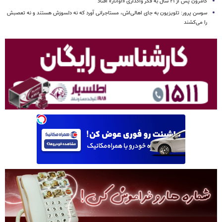
کامرون پس از ۲۱ سال به فکر واگذاری «آواتار» افتاد
سوسن پرور: تلویزیون به جای اهالی‌اش، مستاجرانی آورد که نه دلسوزش هستند و نه تعصبش
را می‌کشند