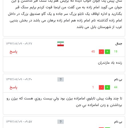
سال پیش یک جوان خواب دیده که برایش هم یک سنگ قبر گذاشتن و این
جوان می گوید امام زاده به من گفت من اینجا فوت کردم برایم سنگ قبر
بگذارید و اداره اوقاف یک تابلو بزرگ سر جاده و یک گاو صندوق بزرگ در داخل
امام زاده گذاشته نام امام زاده هم امام زاده برهان می باشد در بخش بندپی
غرب از شهرستان بابل می باشد
جمال
۰۹:۲۷ - ۱۳۹۲/۰۷/۰۹
پاسخ
45
19
زنده باد مازندران
بی نام
۰۹:۳۰ - ۱۳۹۲/۰۷/۰۹
پاسخ
1
44
تا چند وقت پيش تابلوي امامزاده بيژن بود ولي بيست روزي هست كه بيژن رو
برداشتن و زدن امامزاده بي جن
بی نام
۰۹:۵۷ - ۱۳۹۲/۰۷/۰۹