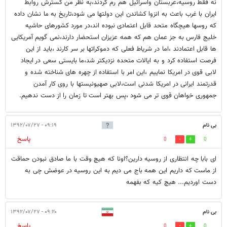
نه فقط روسیه،عربستان واسرائیل هم رم کردند،به نظر من گسترش روابط
ایران با غرب باعث به انزوا کشاندن این دولتها می شود،تاریخ به ما نشان داده
که روسها هیچگاه متحد قابل اعتمادی نبوده اند،در مورد کشورهای حاشیه
خلیج فارس به جز عمان هم که همه عزیزان استحضار دارند،نمی گویم آمریکایی
ها قابل اعتمادند ،اما در شریاط فعلی که دموکراتها بر سر کارند ،باید از این
فرصت استفاده کرد و به ایالات متحده نزدیکتر شد،ما بایستی سعی در ایجاد
لابی قوی در امریکا نماییم ،این امر با استفاده از چهره های شناخته شده و
قدرتمند ایرانی در امریکا شدنی است،لابی صهیونیستها با روی کار آمدن
جمهوری خواهان قوی تر می شود ،پس بهتر است تا زمان را از دست ندهیم.
بی نام
۰۹:۱۹ - ۱۳۹۲/۰۷/۲۷
پاسخ
0
0
ای بابا چه انتظاری از روسیه دارین؟اونا که هیچ وقت با ما صادق نبودن حماقت
از ماست که داریم این همه باج می دیم به این روسیه در عوضش چی به
دست اوردیم... هیچ کیه که بفهمه
بی نام
۰۹:۲۰ - ۱۳۹۲/۰۷/۲۷
پاسخ
0
0