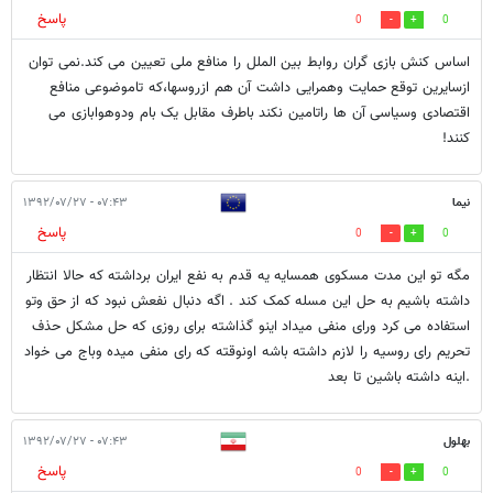
پاسخ
0
0
اساس کنش بازی گران روابط بین الملل را منافع ملی تعیین می کند.نمی توان
ازسایرین توقع حمایت وهمرایی داشت آن هم ازروسها،که تاموضوعی منافع
اقتصادی وسیاسی آن ها راتامین نکند باطرف مقابل یک بام ودوهوابازی می
کنند!
نیما
۰۷:۴۳ - ۱۳۹۲/۰۷/۲۷
پاسخ
0
0
مگه تو این مدت مسکوی همسایه یه قدم به نفع ایران برداشته که حالا انتظار
داشته باشیم به حل این مسله کمک کند . اگه دنبال نفعش نبود که از حق وتو
استفاده می کرد ورای منفی میداد اینو گذاشته برای روزی که حل مشکل حذف
تحریم رای روسیه را لازم داشته باشه اونوقته که رای منفی میده وباج می خواد
.اینه داشته باشین تا بعد
بهلول
۰۷:۴۳ - ۱۳۹۲/۰۷/۲۷
پاسخ
0
0