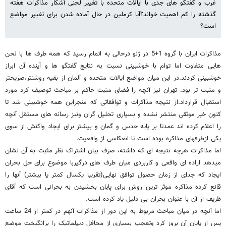
غرب و گفتگو های جدی با ایالات متحده با تغییر لحنی آشکار مذاکرات هفته
گذشته را کم اهمیت خواند؟آیا کرملین در حال آماده شدن برای تغییر مواضع
است؟
مذاکرات ایران با گروه 1+5 در ژنو درحالی به اتمام رسید که همه طرف ها با لحن
هایی متفاوت اما توام با خوشبینی نسبت به نتایج گفتگو ها و آینده آن ابراز
خوشبینی کردند.در این میان مواضع ایالات متحده و آلمان از بقیه روشنتر،صریحتر
و مثبت تر بود. تهران نیز آنچه را فضای مثبت حاکم بر مباحث توصیف کرد مورد
استقبال قرارداد.از نتیجه مذاکرات و توافقاتی که منجراین همه خوشبینی شد تا
کنون خبر موثقی منتشر نشده و بسیاری تحلیل گران ونیز رسانه های مستقل آنچه
را اعلام کرده اند عمدتا بر پایه حدس و گمان و بیشتر برای ایجاد واکنش از سوی
یکی ازطرفهای مذاکره بوده است تا انعکاسی از واقعیت.
اما مذاکرات هرچه نتیجه ای که داشته، صرف بیان اشتراک نظر مثبت به آن نشان
میدهد اراده ای واقعی و کاربردی میان طرف های درگیربا موضوع برای حل بحران
ایجاد که جدای از زمان حصول توافق نهایی(تقریبا یکسال کمتر یا بیشتر) آنها را
قانع کرده مذاکره موثر ترین روش برای پایان بخشیدن به بحرانی است که آقای
ظریف از آن با عنوان بحران بی دلیل یاد کرده است.
اما آنچه در میان مباحث مربوط به این دور از مذاکرات آنهم در کمتر از 24 ساعت
پس از پایان آن بروز کرد وتعجب بسیاری از محافل دیپلماتیک را برانگیخت موضع