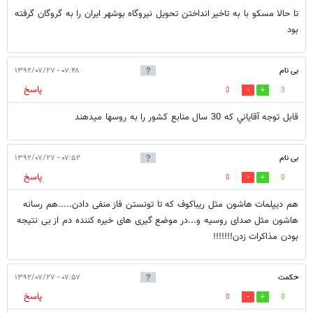
تا حالا مسکو با به تاخیر انداختن تحویل نیروگاه بوشهر ایران را به گروگان گرفته
بود
بی نام
۰۷:۴۸ - ۱۳۹۲/۰۷/۲۷
پاسخ
0
3
قابل توجه آقاياني كه 30 سال منابع كشور را به روسها ميدهند
بی نام
۰۷:۵۲ - ۱۳۹۲/۰۷/۲۷
پاسخ
0
0
هم دیپلمات هاشون مثل ریباکوف که تا تونستن فاز منفی دادن.....هم رسانه
هاشون مثل صدای روسیه و...در موضع گیری های خیره کننده دم از بی نتیجه
بودن مذاکرات زدن!!!!!!!
حکمت
۰۷:۵۷ - ۱۳۹۲/۰۷/۲۷
پاسخ
0
0