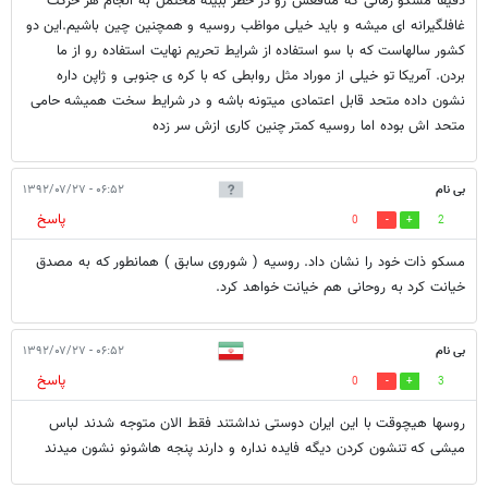
دقیقا مسکو زمانی که منافعش رو در خطر ببینه محتمل به انجام هر حرکت
غافلگیرانه ای میشه و باید خیلی مواظب روسیه و همچنین چین باشیم.این دو
کشور سالهاست که با سو استفاده از شرایط تحریم نهایت استفاده رو از ما
بردن. آمریکا تو خیلی از موراد مثل روابطی که با کره ی جنوبی و ژاپن داره
نشون داده متحد قابل اعتمادی میتونه باشه و در شرایط سخت همیشه حامی
متحد اش بوده اما روسیه کمتر چنین کاری ازش سر زده
بی نام
۰۶:۵۲ - ۱۳۹۲/۰۷/۲۷
پاسخ
0
2
مسکو ذات خود را نشان داد. روسیه ( شوروی سابق ) همانطور که به مصدق
خیانت کرد به روحانی هم خیانت خواهد کرد.
بی نام
۰۶:۵۲ - ۱۳۹۲/۰۷/۲۷
پاسخ
0
3
روسها هیچوقت با این ایران دوستی نداشتند فقط الان متوجه شدند لباس
میشی که تنشون کردن دیگه فایده نداره و دارند پنجه هاشونو نشون میدند