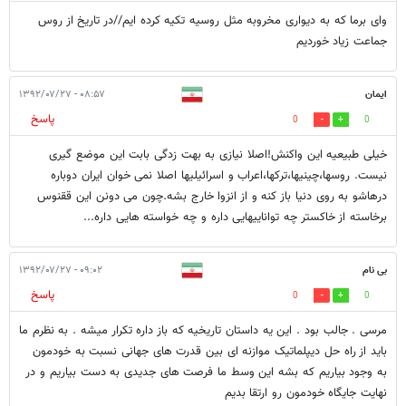
وای برما که به دیواری مخروبه مثل روسیه تکیه کرده ایم//در تاریخ از روس
جماعت زیاد خوردیم
ایمان
۰۸:۵۷ - ۱۳۹۲/۰۷/۲۷
پاسخ
0
0
خیلی طبیعیه این واکنش!اصلا نیازی به بهت زدگی بابت این موضع گیری
نیست. روسها،چینیها،ترکها،اعراب و اسرائیلیها اصلا نمی خوان ایران دوباره
درهاشو به روی دنیا باز کنه و از انزوا خارج بشه.چون می دونن این ققنوس
برخاسته از خاکستر چه تواناییهایی داره و چه خواسته هایی داره...
بی نام
۰۹:۰۲ - ۱۳۹۲/۰۷/۲۷
پاسخ
0
0
مرسی . جالب بود . این یه داستان تاریخیه که باز داره تکرار میشه . به نظرم ما
باید از راه حل دیپلماتیک موازنه ای بین قدرت های جهانی نسبت به خودمون
به وجود بیاریم که بشه این وسط ما فرصت های جدیدی به دست بیاریم و در
نهایت جایگاه خودمون رو ارتقا بدیم