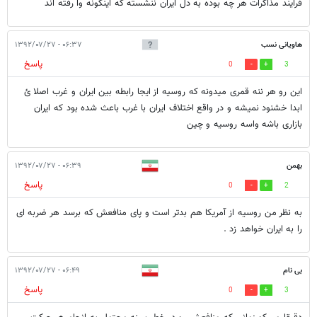
فرایند مذاکرات هر چه بوده به دل ایران ننشسته که اینگونه وا رفته اند
هاویانی نسب
۰۶:۳۷ - ۱۳۹۲/۰۷/۲۷
پاسخ
0
3
این رو هر ننه قمری میدونه که روسیه از ایجا رابطه بین ایران و غرب اصلا ئ
ابدا خشنود نمیشه و در واقع اختلاف ایران با غرب باعث شده بود که ایران
بازاری باشه واسه روسیه و چین
بهمن
۰۶:۳۹ - ۱۳۹۲/۰۷/۲۷
پاسخ
0
2
به نظر من روسیه از آمریکا هم بدتر است و پای منافعش که برسد هر ضربه ای
را به ایران خواهد زد .
بی نام
۰۶:۴۹ - ۱۳۹۲/۰۷/۲۷
پاسخ
0
3