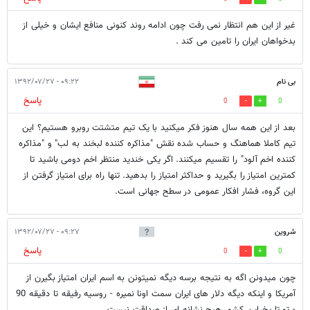
غیر از این هم انتظار نمی رفت چون ادامه روند کنونی منافع ایشان و خیلی از
بدخواهان ایران را تامین می کند .
بی نام
۰۹:۲۲ - ۱۳۹۲/۰۷/۲۷
پاسخ
0
0
بعد از این همه سال هنوز فکر میکنید با یک تیم متشتت روبرو هستیم؟ این
تیم کاملا هماهنگ و حساب شده نقش "مذاکره کننده لبخند به لب" و "مذاکره
کننده اخم آلود" را تقسیم میکنند. اگر یکی خندید منتظر اخم دومی باشید تا
کمترین امتیاز را بگیرید و حداکثر امتیاز را بدهید. تنها راه برای امتیاز گرفتن از
این گروه، فشار افکار عمومی در سطح جهانی است.
شروین
۰۹:۲۷ - ۱۳۹۲/۰۷/۲۷
پاسخ
0
0
چون میدونن اگه به نتیجه برسه دیگه نمیتونن به اسم ایران امتیاز بگیرن از
آمریکا و اینکه دیگه دلار های ایران سمت اونا نمیره - روسیه رفیقه تا دقیقه 90