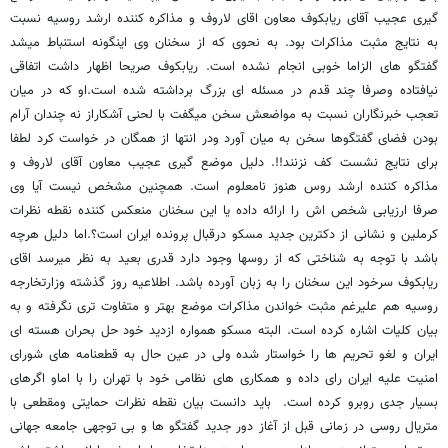
گیری عجیب آقای ریابکوف معاون اقای لاروف و مذاکره کننده ارشد روسیه نسبت
به نتایج مثبت مذاکرات بود. به نحوی که از سخنان وی اینگونه استنباط میشد
گفتگو های الزاما خوبی انجام نشده است. ریابکوف صریحا اظهار داشت اتفاقی
نیافتاده وصرفا چند قدم در مسئله ای بزرگ برداشته شده است.او که در میان
تعجب خبرنگاران نسبت به مواضعش سخن میگفت با لحنی آشکاراز نه چندان آرام
بودن فضای گفتگوها سخن به میان آورد ودر انتها از همگان در خواست کرد لطفا
برای نتایج نشست کف نزنند!!. دلیل موضع گیری عجیب معاون آقای لاروف و
مذاکره کننده ارشد روس هنوز نامعلوم است. همچنین مشخص نیست آیا وی
صرفا ارزیابی شخص اش را ارائه داده یا این سخنان منعکس کننده نقطه نظرات
کرملین و نشانی از دکترین جدید مسکو درقبال پرونده ایران است؟.اما دلیل هرچه
باشد با توجه به شناختی که از روسها وجود دارد قدری بعید به نظر میرسد اقای
ریابکوف سرخود این سخنان را به زبان آورده باشد. اطلاعیه روز گذشته وزارتخارجه
روسیه هم علیرغم مثبت خواندن مذاکرات موضع بهتر و متفاوت تری نگرفته و به
بیان کلیات اشاره کرده است. البته مسکو همواره ازدید خود حل بحران هسته ای
ایران و لغو تحریم ها را خواستار شده ولی در عین حال به قطعنامه های شورای
امنیت علیه ایران رای داده و همکاری های نظامی خود با تهران را با اماو اگرهای
بسیار جدی روبرو کرده است. باید دانست بیان نقطه نظرات حمایتی ومقطعی با
متریال روسی در زمانی قبل از آغاز دور جدید گفتگو ها و بی توجهی جامعه جهانی