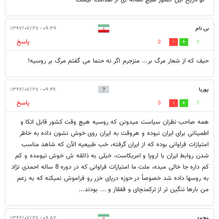
- تو تاریخ این کشور هیچ نشانه ای از صداقت نیست
بی نام
۰۹:۳۶ - ۱۳۹۲/۰۷/۲۷
پاسخ
0
1
حیف که از شعار مرگ بر... منزجرم اگر نه حتما می گفتم مرگ بر روسیه!
پوریا
۰۹:۴۹ - ۱۳۹۲/۰۷/۲۷
پاسخ
0
1
همه صاحب نظران سیاست میدونن که روسیه هیچ وقت کشور قابل اتکا و
اطمینانی برای ایران نبوده و هروقت به ایران روی خوش نشون داده به خاطر
امتیازات فراوانی بوده که از ایران گرفته، خب طبیعیه الآن که شاهد مناسب
شدن روابط ایران با اروپا و امریکاست، خیلی به ذائقه ش خوش نیومده و کم
کم داره جا خالی میده، ملت ما امتیازات فراوانی که در دوره 8 ساله احمدی نژاد
به روسها داده شد خصوصاً در حوزه دریای خزر رو فراموش نمیکنه که به زعم
من بارها ننگین تر از ترکمنچای و قفقاز و ... بودند...
محمد
۰۹:۵۲ - ۱۳۹۲/۰۷/۲۷