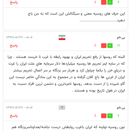
پاسخ
0
9
این حرف های روسیه معنی و سیگنالش این است که به من باج
دهید................................
بی نام
۰۶:۰۶ - ۱۳۹۲/۰۷/۲۷
پاسخ
0
10
البته كه روسها از رفع تحريم ايران و بهبود رابطه با غرب نا خرسند هستند . چرا
كه در سايه ايم تحريم ها روسيه ميلياردها دلار سرمايه هاي ملت ايران را غرت
و درياي خزر را يكجا چپاول كرد و هربار سر بزنگاه بر سر اعمال تحريم بيشتر
ايران از غربي ها باج كلان گرفته و در مجموع به اين سادگي حاضر نيست اين
گاو شيرده را از دست بدهد. روسها نامردترين و دشمن ترين افراد نسبت به
ايران در طول تاريخ بوده و هستند .
بی نام
۰۶:۰۷ - ۱۳۹۲/۰۷/۲۷
پاسخ
0
8
نون روسيه تواينه كه ايران باغرب روابطش درست نباشه!بعداوناسربزنگاه هم