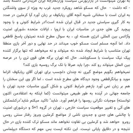
به تهران میتوانست در بازاربورس سیاست وزارتخارجه ایران خریدارانی داشته باشد
- که داشت - حال که مسکو شاهد رویکرد جدید غرب به ویژه از سوی واشنگتن
به ایران است با سخنانی شبیه آنچه آقای ریابکوف بر زبان آورد آیا کرملین در صدد
به کار گیری سیاستی جدید در قبال ایران شده است؟در شرایط کنونی و با وجود
پیچید گی های جدی در مناسبات ایران با اروپا ، ایالات متحده ،شورای امنیت
وآژانس بین المللی انرژی هسته ای ، به سوال مطرح شده نمیتوان پاسخ قاطعی
داد. اما آنچه مسلم است مسکو خوب میداند در حد نهایی و دور آخر بازی منطقا
تهران متناسب با شرایط ایجاد شده ،نه میتواند و نه میخواهد که تنها برگزار کننده
پیک نیک سیاست با مسکوباشد. حال که تهران برگه های قوی تری را در عرصه
بین الملل میتواند رو کند ،چرا باید صرفا با تک برگ روسیه بازی کند؟
نمیخواهم بگویم موضع گیری نه چندان دلچسب برای تهران آقای ریابکوف الزاما
موید و بیانگرقطعی وجود دیدگاه های مطرح شده است ، اما اگر وی این سخنان را
هم بر زبان نمی آورد بازهم شرایط کنونی و شکل گیری مناسبات جدید تهران با
جامعه جهانی در آینده به طور طبیعی میتوانست (کما اینکه به اعتقادمن اکنون
توانسته) موجبات نگرانی روسها را فراهم آورد. شاید" تاکید میکنم شاید"درکشمکش
های آتی و تغییر موقعیت سیاست خارجی ، تهران در گروه 1+5 و درشورای امنیت
با چالشی های جدی و جدیدی ناشی از مواضع کرملین وبروز رفتار سنتی روسی
روبرو حواهد شد و کرملین بی تفاوت نخواهد ماند مسکو ترک کننده بازی در حال
نتیجه و در دقایق پایانی نیست. این نکته ایست بس مهم که دستگاه دیپلماسی