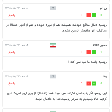
بی نام
۰۸:۱۱ - ۱۳۹۲/۰۷/۲۷
پاسخ
0
0
روسيه دنبال منافع خودشه هميشه هم از توبره خورده و هم از آخور احتمالاً در
مذاكرات ژنو منافعش تامين نشده.
حسین 2007
۰۸:۱۵ - ۱۳۹۲/۰۷/۲۷
پاسخ
0
1
روسیه واسه ما تب نمی کنه !
وفا
۰۸:۱۸ - ۱۳۹۲/۰۷/۲۷
پاسخ
0
0
این روسها اگر بدبختمان نکردند من مرده شما زنده.تازه از پیچ اروپا امریکا عبور
کردیم حالا رسیدیم به سرخر روسیه.خدا به دادمان برسد