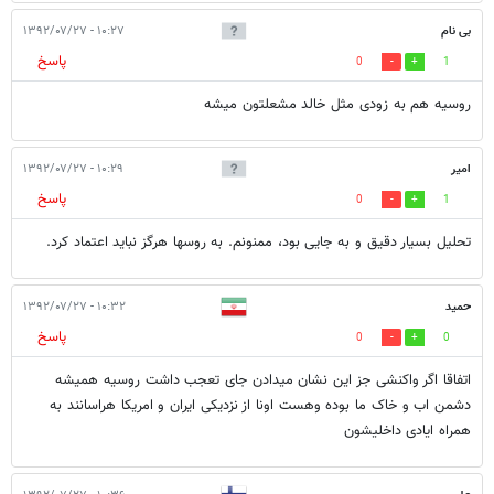
بی نام
۱۰:۲۷ - ۱۳۹۲/۰۷/۲۷
پاسخ
0
1
روسیه هم به زودی مثل خالد مشعلتون میشه
امیر
۱۰:۲۹ - ۱۳۹۲/۰۷/۲۷
پاسخ
0
1
تحلیل بسیار دقیق و به جایی بود، ممنونم. به روسها هرگز نباید اعتماد کرد.
حمید
۱۰:۳۲ - ۱۳۹۲/۰۷/۲۷
پاسخ
0
0
اتفاقا اگر واکنشی جز این نشان میدادن جای تعجب داشت روسیه همیشه
دشمن اب و خاک ما بوده وهست اونا از نزدیکی ایران و امریکا هراسانند به
همراه ایادی داخلیشون