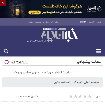
×
فارسی
العربية
English
تماس با ما
درباره ما
تبلیغات
آرشیو
جمعه ۱۶ مرداد ۱۴۰۵
مطالب پیشنهادی
۱ میلیارد اعتبار خرید طلا | بدون ضامن و چک
صفحه اصلی
وبلاگ
مسلم، متین
۲۷ مهر ۱۳۹۲ - ۰۵:۴۸
۰ نفر