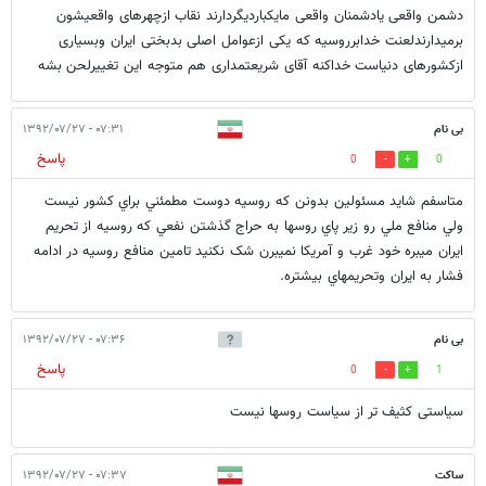
دشمن واقعی یادشمنان واقعی مایکباردیگردارند نقاب ازچهرهای واقعیشون
برمیدارندلعنت خدابرروسیه که یکی ازعوامل اصلی بدبختی ایران وبسیاری
ازکشورهای دنیاست خداکنه آقای شریعتمداری هم متوجه این تغییرلحن بشه
بی نام
۰۷:۳۱ - ۱۳۹۲/۰۷/۲۷
پاسخ
0
0
متاسفم شايد مسئولين بدونن که روسيه دوست مطمئني براي کشور نيست
ولي منافع ملي رو زير پاي روسها به حراج گذشتن نفعي که روسيه از تحريم
ايران ميبره خود غرب و آمريکا نميبرن شک نکنيد تامين منافع روسيه در ادامه
فشار به ايران وتحريمهاي بيشتره.
بی نام
۰۷:۳۶ - ۱۳۹۲/۰۷/۲۷
پاسخ
0
1
سیاستی کثیف تر از سیاست روسها نیست
ساکت
۰۷:۳۷ - ۱۳۹۲/۰۷/۲۷