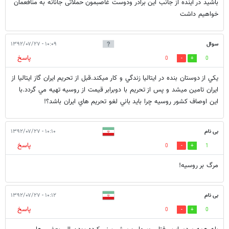
باشید در آینده از جانب این برادر ودوست غاصبمون حملاتی جانانه به منافعمان
خواهیم داشت
سوال
۱۰:۰۹ - ۱۳۹۲/۰۷/۲۷
پاسخ
0
0
يکي از دوستان بنده در ايتاليا زندگي و کار ميکند.قبل از تحريم ايران گاز ايتاليا از
ايران تامين ميشد و پس از تحريم با دوبرابر قيمت از روسيه تهيه مي گردد.با
اين اوصاف کشور روسيه چرا بايد باني لغو تحريم هاي ايران باشد؟!
بی نام
۱۰:۱۰ - ۱۳۹۲/۰۷/۲۷
پاسخ
0
1
مرگ بر روسیه!
بی نام
۱۰:۱۲ - ۱۳۹۲/۰۷/۲۷
پاسخ
0
0