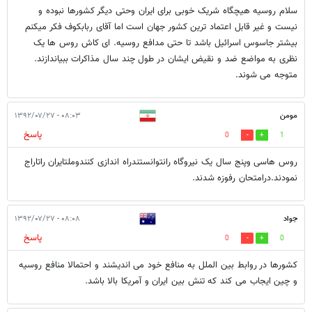
سلام روسیه هیچگاه شریک خوبی برای ایران وحتی دیگر کشورها نبوده و
نیست و غیر قابل اعتماد ترین کشور جهان است اما آقای ربابکوف فکر میکنم
بیشتر جاسوس اسرائیل باشد تا حتی مدافع روسیه. ای کاش روس ها یک
نظری به مواضع ضد و نقیض ایشان در طول چند سال مذاکرات ببیاندازند.
متوجه می شوند.
مومن
۰۸:۰۳ - ۱۳۹۲/۰۷/۲۷
پاسخ
0
1
روس هاسی وپنج سال یک نیروگاه رانتوانستندراه اندازی کنندوملتایران راتاراج
نمودند.درامتحان رفوزه شدند.
جواد
۰۸:۰۸ - ۱۳۹۲/۰۷/۲۷
پاسخ
0
0
کشورها در روابط بین الملل به منافع خود می اندیشند و احتمالا منافع روسیه
و چین ایجاب می کند که تنش بین ایران و آمریکا بالا باشد.