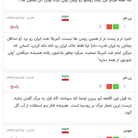
بله همه مردم این رفتار روسها رو پیش بینی کرده بودن الی بعضی ها...
بی نام
۱۰:۱۳ - ۱۳۹۲/۰۷/۲۷
پاسخ
0
1
نامرد تر و پست تر از همین روس ها نیست، آمریکا نفت ایران رو برد (و حداقل
بجاش به ایران قدرت داد) اینا فقط خاک ایران رو تکه تکه کردن، کسانی که
میگن امام ضد آمریکا صحبت میکرد چطور یادشون رفته همیشه میگفتن "ولی
شوروی از همه بدتره"
بی نام
۱۰:۱۶ - ۱۳۹۲/۰۷/۲۷
پاسخ
0
0
به قول اون آقاهه آبو بریزن اونجا که سوخته. اگه قرار به مرگ گفتن باشه،
درست ترین شعار مرگ بر روسیه است. همیشه فکر سو استفاده از آب گل
آلود.
هومن
۱۰:۱۷ - ۱۳۹۲/۰۷/۲۷