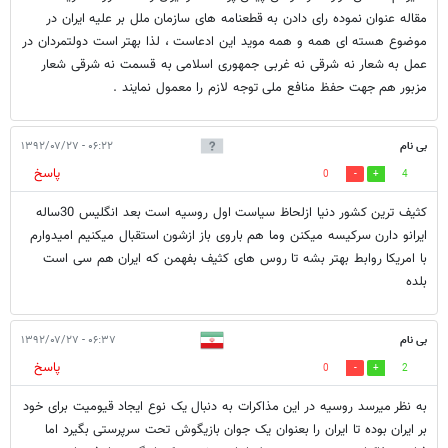
مقاله عنوان نموده رای دادن به قطعنامه های سازمان ملل بر علیه ایران در
موضوع هسته ای همه و همه موید این ادعاست ، لذا بهتر است دولتمردان در
عمل به شعار نه شرقی نه غربی جمهوری اسلامی به قسمت نه شرقی شعار
مزبور هم جهت حفظ منافع ملی توجه لازم را معمول نمایند .
بی نام
۰۶:۲۲ - ۱۳۹۲/۰۷/۲۷
پاسخ
0
4
کثیف ترین کشور دنیا ازلحاظ سیاست اول روسیه است بعد انگلیس 30ساله
ایرانو دارن سرکیسه میکنن وما هم باروی باز ازشون استقبال میکنیم امیدوارم
با امریکا روابط بهتر بشه تا روس های کثیف بفهمن که ایران هم سی است
بلده
بی نام
۰۶:۳۷ - ۱۳۹۲/۰۷/۲۷
پاسخ
0
2
به نظر میرسد روسیه در این مذاکرات به دنبال یک نوع ایجاد قیومیت برای خود
بر ایران بوده تا ایران را بعنوان یک جوان بازیگوش تحت سرپرستی بگیرد اما