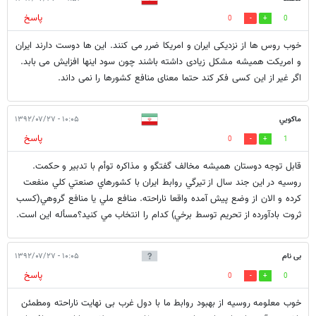
پاسخ
0
0
خوب روس ها از نزدیکی ایران و امریکا ضرر می کنند. این ها دوست دارند ایران
و امریکت همیشه مشکل زیادی داشته باشند چون سود اینها افزایش می بابد.
اگر غیر از این کسی فکر کند حتما معنای منافع کشورها را نمی داند.
ماکويي
۱۰:۰۵ - ۱۳۹۲/۰۷/۲۷
پاسخ
0
1
قابل توجه دوستان هميشه مخالف گفتگو و مذاکره توأم با تدبير و حکمت.
روسيه در اين جند سال از تيرگي روابط ايران با کشورهاي صنعتي کلي منفعت
کرده و الان از وضع پيش آمده واقعا ناراحته. منافع ملي يا منافع گروهي(کسب
ثروت بادآورده از تحريم توسط برخي) کدام را انتخاب مي کنيد؟مسأله اين است.
بی نام
۱۰:۰۵ - ۱۳۹۲/۰۷/۲۷
پاسخ
0
0
خوب معلومه روسیه از بهبود روابط ما با دول غرب بی نهایت ناراحته ومطمئن