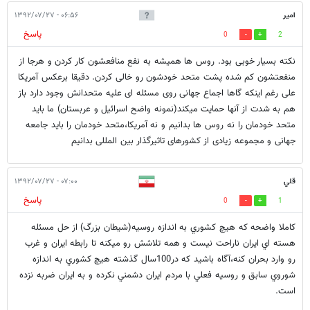
امیر
۰۶:۵۶ - ۱۳۹۲/۰۷/۲۷
پاسخ
0
2
نکته بسیار خوبی بود. روس ها همیشه به نفع منافعشون کار کردن و هرجا از
منفعتشون کم شده پشت متحد خودشون رو خالی کردن. دقیقا برعکس آمریکا
علی رغم اینکه گاها اجماع جهانی روی مسئله ای علیه متحدانش وجود دارد باز
هم به شدت از آنها حمایت میکند(نمونه واضح اسرائیل و عربستان) ما باید
متحد خودمان را نه روس ها بدانیم و نه آمریکا،متحد خودمان را باید جامعه
جهانی و مجموعه زیادی از کشورهای تاثیرگذار بین المللی بدانیم
قلي
۰۷:۰۰ - ۱۳۹۲/۰۷/۲۷
پاسخ
0
1
كاملا واضحه كه هيچ كشوري به اندازه روسيه(شيطان بزرگ) از حل مسئله
هسته اي ايران ناراحت نيست و همه تلاشش رو ميكنه تا رابطه ايران و غرب
رو وارد بحران كنه،آگاه باشيد كه در100سال گذشته هيچ كشوري به اندازه
شوروي سابق و روسيه فعلي با مردم ايران دشمني نكرده و به ايران ضربه نزده
است.