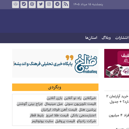
پنجشنبه ۱۵ مرداد ۱۴۰۵
انتشارات
وبلاگ
استان‌ها
وبگردی
لیست قیمت خرید مسکن در نازی‌آباد/ خرید آپارتمان ۲
خبرآنلاین
راه نو آنلاین
بازی آنلاین
دارد؟ + جدول
قیمت تلویزیون سونی
مبل مینیمال
جراح بینی گوشتی
پرشین هتل
قیمت آهن فولاد ایرانیان
اعتبارسنجی بانکی
قیمت طلا امروز
بلیط قطار
سرپرستان خانوار بخوانند/ حساب این افراد ۴ میلیون
شرکت رادوکو
قیمت پروفیل
سایت یوتوتایمز