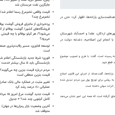
چین، مسیر خرید نغت را تغییر داد/ ن
جایگزین نفت عربستان شد
قیمت واقعی تخم‌مرغ رسما اعلام شد/ 
تخم‌مرغ چند؟
دفمندسازی یارانه‌ها، اظهار کرد: حتی در
پرده‌برداری از ماجرای فروش گوشت بوفا
فروشگاه‌های کشور/ گوشت بوفالو از کج
رهای اردکان، عقدا و احمدآباد شهرستان
می‌شود؟/ هر کیلو بوفالو با چه قیمتی
می‌رود؟
ا انجام این اصلاحیه، دغدغه دولت در
توسعه فناوری، مسیر رقابت‌پذیری صن
است
ودجه رسیده است، گفت: با طرح و تصویب موضوع
فوری؛ شرط جدید بازنشستگی اعلام شد/ 
بازنشستگی باید ۵ سال بیشتر خدمت کنند
مردم درباره قیمت بنزین چه می‌گویند؟/
یارانه‌ها، گفت:هدف از اجرای این قانون اصلاح
قیمت بنزین منطقی است
ن به روشی برای توزیع پول بین مردم تبدیل شده
تغییر مثبت در عملکرد مالی بانک صادرات
ز اثرات سوئی داشته است.
عملیاتی ۸۰ درصد رشد کرد
تعلق گرفته است که همه این امور نشان می‌دهد
کامل کیلویی چند شد؟ + جدول
متوقف شد