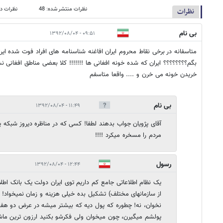
نظرات منتشر شده: 48
نظرات در
نظرات
بی نام
۰۹:۵۱ - ۱۳۹۲/۰۸/۰۴
متاسفانه در برخی نقاط محروم ایران افاغنه شناسنامه های افراد فوت شده ایرا
بگم؟؟؟؟؟؟؟؟ ایران که شده خونه افغانی ها !!!!!!! کلا بعضی مناطق افغانی ن
خریدن خونه می خرن و .... واقعا متاسفم
بی نام
۱۱:۴۹ - ۱۳۹۲/۰۸/۰۴
آقای پژویان جواب بدهند لطفا! کسی که در مناظره دیروز شبکه ی
مردم را مسخره میکرد !!!!
رسول
۱۲:۴۴ - ۱۳۹۲/۰۸/۰۴
یک نظام اطلاعاتی جامع کم داریم توی ایران دولت یک بانک اطلاع
از سازمانهای مختلف) تشکیل بده خیلی هزینه و زمان نمیخواد! 
نخوان، نه! چطوره که پول دیه که بیشتر میشه در عرض دو هف