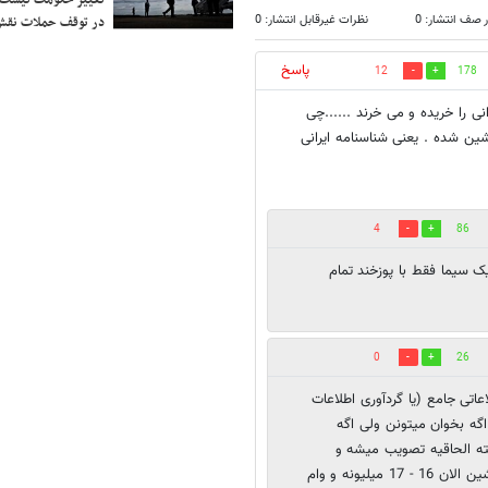
تغییر حکومت نیست/ 
 صف انتشار: 0
نظرات غیرقابل انتشار: 0
در توقف حملات نقش
پاسخ
12
178
نی را خریده و می خرند ......چی
شین شده . یعنی شناسنامه ایرانی
4
86
ک سیما فقط با پوزخند تمام
0
26
اتی جامع (یا گردآوری اطلاعات
اگه بخوان میتونن ولی اگه
ته الحاقیه تصویب میشه و
پولشم میگیرن، چون میخوان ولی فکرشو بکنید ارزون ترین ماشین الان 16 - 17 میلیونه و وام