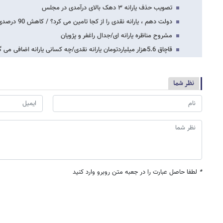
تصویب حذف یارانه ۳ دهک بالای درآمدی در مجلس
دولت دهم ، یارانه نقدی را از کجا تامین می کرد؟ / کاهش 90 درصدی سهم بخش تولید از منابع…
مشروح مناظره یارانه ای/جدال راغفر و پژویان
قاچاق 5.6هزار میلیاردتومان یارانه نقدی/چه کسانی یارانه اضافی می گیرند؟
نظر شما
*
لطفا حاصل عبارت را در جعبه متن روبرو وارد کنید