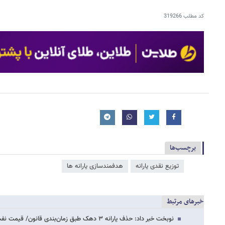
کد مطلب
319266
برچسب‌ها
توزیع نقدی یارانه
هدفمندسازی یارانه ​‌ها
خبرهای مرتبط
نوبخت خبر داد: حذف یارانه ۳ دهک طبق‌ زمان‌بندی قانون/ قیمت نفت در لایحه بودجه ۹۵…