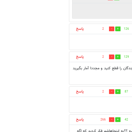
پاسخ
2
126
پاسخ
2
129
يندگان را قطع كنيد و مجددا آمار بگيريد
پاسخ
2
87
پاسخ
266
42
ه ؟؟به اینجاهاشم فکر کردید که اگه