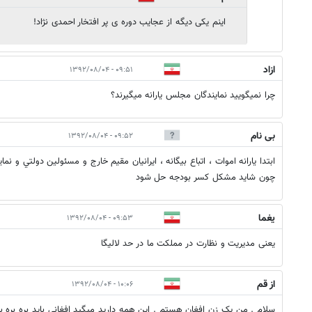
اینم یکی دیگه از عجایب دوره ی پر افتخار احمدی نژاد!
ازاد
۰۹:۵۱ - ۱۳۹۲/۰۸/۰۴
چرا نمیگویید نمایندگان مجلس یارانه میگیرند؟
بی نام
۰۹:۵۲ - ۱۳۹۲/۰۸/۰۴
ابتدا يارانه اموات ، اتباع بيگانه ، ايرانيان مقيم خارج و مسئولين دولتي و نما
چون شايد مشكل كسر بودجه حل شود
یغما
۰۹:۵۳ - ۱۳۹۲/۰۸/۰۴
یعنی مدیریت و نظارت در مملکت ما در حد لالیگا
از قم
۱۰:۰۶ - ۱۳۹۲/۰۸/۰۴
سلام . من یک زن افغان هستم . این همه دارید میگید افغانی باید بره بره بر