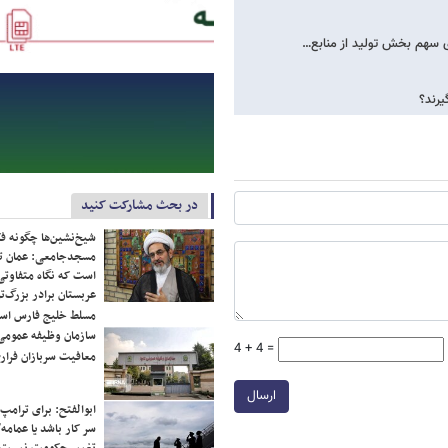
در بحث مشارکت کنید
شیخ‌نشین‌ها چگونه فک
مسجدجامعی: عمان تن
است که نگاه متفاوتی 
عربستان برادر بزرگ‌
مسلط خلیج فارس ا
سازمان وظیفه عمومی 
4 + 4 =
معافیت سربازان فراری
ارسال
ابوالفتح: برای ترامپ
سر کار باشد یا عمامه/