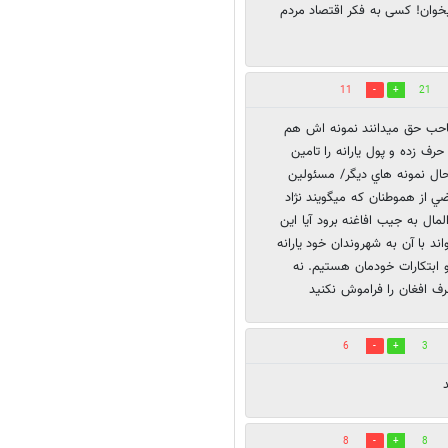
 پیشه، چون نمیخوان! کسی به فکر اقتصاد مردم
11
21
صاحب حق ميدانند نمونه اش هم
رف زده و پول يارانه را تامين
 حال نمونه هاي ديگر/ مسئولين
ضي از هموطنان كه ميگويند نژاد
مال به جيب افاغنه برود آيا اين
ند با آن به شهروندان خود يارانه
س و تحريم ها و ابتكارات خودمان هستيم. نه
رف افغان را فراموش نكنيد
6
3
8
8