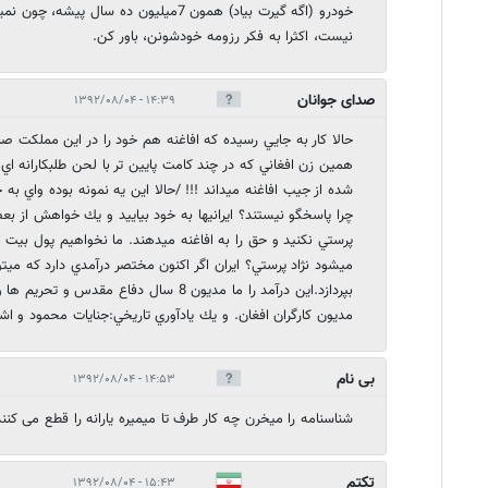
خودرو (اگه گیرت بیاد) همون 7میلیون ده سال
نیست، اکثرا به فکر رزومه خودشونن، باور کن.
صدای جوانان
۱۴:۳۹ - ۱۳۹۲/۰۸/۰۴
حالا كار به جايي رسيده كه افاغنه هم خود را در اين مملكت 
همين زن افغاني كه در چند كامت پايين تر با لحن طلبكارانه اي ح
شده از جيب افاغنه ميداند !!! /حالا اين يه نمونه بوده واي به
چرا پاسخگو نيستند؟ ايرانيها به خود بياييد و يك خواهش از بع
پرستي نكنيد و حق را به افاغنه ميدهند. ما نخواهيم پول بيت ال
ميشود نژاد پرستي؟ ايران اگر اكنون مختصر درآمدي دارد كه ميتوا
بپردازد.اين درآمد را ما مديون 8 سال دفاع مقد
مديون كارگران افغان. و يك يادآوري تاريخي:جنايات محمود و اش
بی نام
۱۴:۵۳ - ۱۳۹۲/۰۸/۰۴
شناسنامه را میخرن چه کار طرف تا میمیره یارانه را قطع می کنند
تکتم
۱۵:۴۳ - ۱۳۹۲/۰۸/۰۴