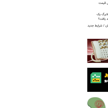
دول قیمت
لابرگ یک
د یافت؟
ان / شرایط جدید