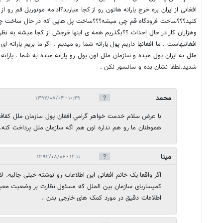
افغانی از ایران بره خرج یارانه هاتون رو از کجا میارید؟ادامه مونوریل قم رو 
کنید؟؟؟ساخت فرودگاه قم چی میشه؟؟؟ساخت پل هایی که در حال ساخت چ
وهزاران کار در حال احداث ؟؟بگذریم همه ی اینها خرجش از کجا میشه به نظ
افغانیهاست . ما افغانها داریم پول یارانه شما رو میدیم . اگر ما بریم یارانه ای
ملل به ایران پول میده و سازمان ملل اون پول رو یارانه میده به شما . یارا
شدید.لطفا نشان بده و سانسور نکن .
محمد
۱۰:۴۹ - ۱۳۹۲/۰۸/۰۴
با عرض سلام خدمت خواهر گرامي افغان پول سازمان ملل كفاف 
هموطنان ما رو هم نداره اون هم اگه سازمان ملل پرداخت كنه.
مینا
۱۲:۱۱ - ۱۳۹۲/۰۸/۰۴
اگر واقعا یک خانم افغانی این اطلاعات رو نوشته خیلی جالبه. لا
کمیساریای سازمان بین الملل که مسئول نظارت بر وضعیت معی
اطلاعات دقیق در مورد کمک های خارجی بدن .