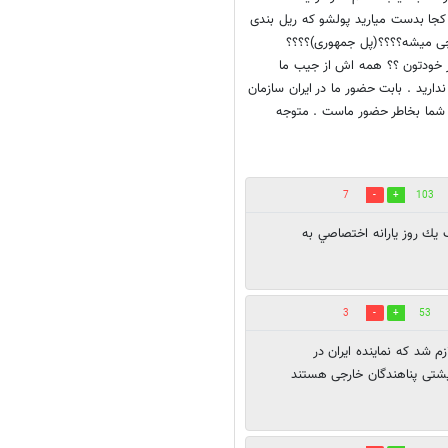
از کجا بدست میارید پولشو که ریل بندی
ی میشه؟؟؟؟(پل جمهوری)؟؟؟؟
ر خودتون ؟؟ همه اش از جیب ما
 ندارید . بابت حضور ما در ایران سازمان
نه شما بخاطر حضور ماست . متوجه
7
103
يك روز يارانه اختصاصي به
3
53
زم شد که نماینده ایران در
شتی پناهندگان خارجی هستند