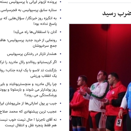
پرونده لژیونر ایرانی با پرسپولیس بسته
ستاره سابق پرسپولیس به فجرسپاسی
یکضرب رسید
به انگیزه روز خبرنگار/ سؤال‌هایی که برا
پاسخ نداده بود!
آدان با استقلالی‌ها راه می‌آید!
جمع سرخپوشان
هشدار تارتار در رختکن پرسپولیس
اگر کریستیانو رونالدو رئال مادرید را ترک
بازگشت تد لاسو با یک ایده جذاب؛ روای
یک انقلاب ورزشی
چرا رئال مادرید و منچستریونایتد و بای
روز پولدارتر می شوند و بارسلونا و ی
ورشکستگی می روند؟
جیب پر پول اماراتی‌ها از ملی‌پوشان ایرا
عجیب ترین پیشنهادی که محمد صلاح ر
نه آقای تاجرنیا ! حال تیمت خوب نی
هم فقط پنجره نقل و انتقال نیست