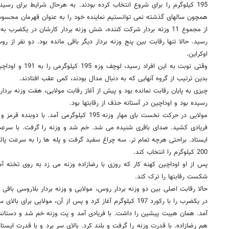
195 کیلوگرم را برای شروع انتخاب کرده بودند. به هرحال شرایط برای ر
همچون سالهای گذشته نمی توانستیم نماینده خود را به عنوان قهرمان محسوب
از مجموع 11 وزنه بردار شرکت کننده، شش وزنه بردار کارشان در یکضرب 
رسید. حالا تنها رقابت بین پنج وزنه بردار دیگر باقی مانده بود. دو نفر از ر
اوکراین.
بدین ترتیب از گروه آنهایی که به دنبال مدال بودند، کمی عقب افتادند.
چیزی به پایان رقابت نمانده بود و پیش از آغاز رقابت مولایی، هفت وزنه بردار
رسیده بود و اوداچین در آستانه حذف از رقابتها بود.
مولایی در حرکت نخست بای مهار وزنه 195 کیلوگرمی 
فریادی کشید. صدای باقری شنیده می شد. خم شد و وزنه را گرفت. با سرعت 
ایستاد. براحتی هرچه تمام تر. سه چراغ سفید گرفت و پله ها را به سرعت پا
200 کیلوگرم را انتخاب کند.
پس از او اوداچین کهنه کار که روزی با رضازاده وزنه می زد به روی تخته آمد
شکست رقابتها را ترک کند.
حالا رقابت اصلی بین دو وزنه بردار روس، مولایی و وزنه بردار بلاروسی باقی
آمد. همان هیبت پیشین را داشت. با فریادی آمد و پت وزنه خم شد و دستانش
هم رضازاده. با قدرت وزنه را گرفت و بلند کرد. بالای سر برد و با قدرت ایستاد