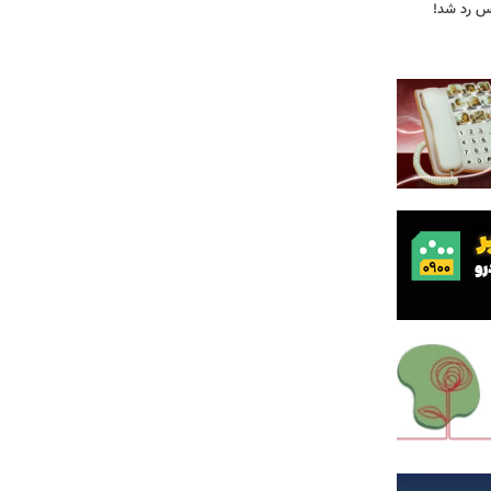
یس رد شد!