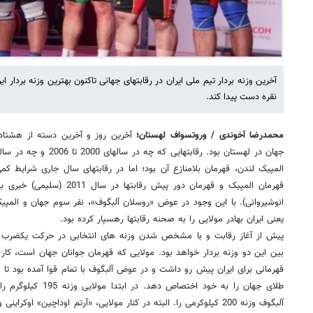
آخرین وزنه بردار تیم ملی ایران در رقابتهای جهانی تاکنون بهترین وزنه بردار 
نقره دست پیدا کند.
محمدرضا آخوندی / وروتسواف لهستان؛
آخرین روز و آخرین دسته از هشتادمی
المپیک لندن، قهرمان بلامنازع آن بود؛ اما در رقابتهای سال جاری شرایط کمی
قهرمان المپیک و قهرمان دور پیش ر
انوشیروانی). با این وجود در عوض «روسلان آلبگوف»، نفر سوم جهان و المپی
یعنی ایران بهادر مولایی را به صحنه رقابتها رهسپار کرده بود.
پیش از آغاز رقابت و با مشخص شدن وزنه های انتخابی در حرکت یکضرب 
بین این دو وزنه بردار خواهد بود. مولایی که قهرمان جوانان جهان است، کار 
قهرمانی برای ایران پیش رو داشت و در عوض آلبگوف با تمام قوا آمده بود تا 
طلای جهان را به خود اخت
آلبگوف وزنه 200 کیلوکرمی را. البته در کنار مولایی، «آرتم اوداچین» 