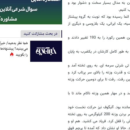
سیدن به مدال بسیار سخت و دشوار بود و
 کنیم.
به اتما رسیده بود که نوبت به گروه پیشتاز
وسیه، یک ایرانی، یک بلاروسی و دیگری از
در بحث مشارکت کنید
وقتی نوبت به این افراد رسید، لوچف وزه 195 کیلوگرمی را به 191 و اوداچین همین رکورد را به 193 تغییر دادند و
شما نظر بدهید/ خبرآن
می‌بینید؟ پیشنهادها 
 به طور کامل کارشان در یکضرب به پایان
را بگویید
آمد. با دوبنده قرمز و تی شرتی سرمه ای. به روی تخته آمد و
و قدرت وزنه را بالای سر پرتاب کرد و
ئین رفت. رفت تا برای دومین حرکت وزنه
 و در مهار همین وزنه ناکام ماند تا با
 مانده بود. آلبگوف نیز حرکت نخست خود
در یکضرب را با رکورد 197 کیلوگرم آغاز کرد و پس از آن، مولایی برای بالای سر بردن وزنه 200 کیلوگرمی به روی تخته
 را قفل کرد. فریاد می کشید. هم او و
. حالا او نشان داد که آمده تا پرچم فوق