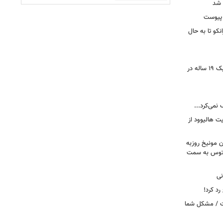
 شد
 پیوست
نکو تا به حال
رونمایی از خرید جدید پرسپولیس؛ هافبک ۱۹ ساله در
 نمی‌کرد...
ت هالیوود از
رن مونیخ روزبه
وونتوس به سمت
نی
د کرد!
ست / مشکل شما