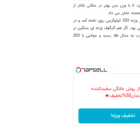
تا با وزن بدن بهتر در مکانی بالاتر از
صحنه نشان می داد.
مولایی در سومین حضورش بر روی تخته رقابتهای جهانی بزرگسالان، برای مهار وزنه 203 کیلوگرمی روی تخته آمد و در
 بود. اگر هم آلبگوف وزنه ای سنگین تر
بلند نمی کرد، طلایی می شد، اما آلبگوف با رسیدن به رکورد 209 در یکضرب به مدال طلا رسید و مولایی با 203
 از روش خانگی سفیدکننده
دان50%تخفیف🔥
تخفیف ویژه!