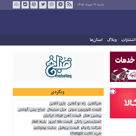
شنبه ۱۷ مرداد ۱۴۰۵
انتشارات
وبلاگ
استان‌ها
وبگردی
خبرآنلاین
راه نو آنلاین
بازی آنلاین
قیمت تلویزیون سونی
مبل مینیمال
جراح بینی گوشتی
پرشین هتل
قیمت آهن فولاد ایرانیان
اعتبارسنجی بانکی
قیمت طلا امروز
بلیط قطار
شرکت رادوکو
قیمت پروفیل
سایت یوتوتایمز
خرید اکانت chatgpt