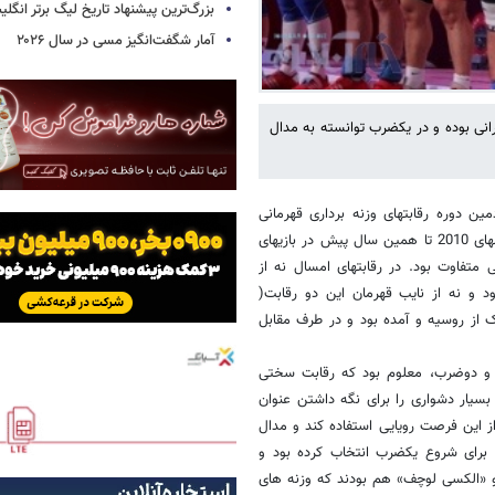
بزرگ‌ترین پیشنهاد تاریخ لیگ برتر انگل
آمار شگفت‌انگیز مسی در سال ۲۰۲۶
ایرانی بوده و در یکضرب توانسته به مدال
ن دوره رقابتهای وزنه برداری قهرمانی
جهان در لهستان بود. رقابتهایی که چه در سالهای 2000 تا 2006 و چه در سالهای 2010 تا همین سال پیش در بازیهای
 متفاوت بود. در رقابتهای امسال نه از
قابتها در سال 2011 (سلیمی) خبری بود و نه از نایب قهرمان این دو رقابت(
ک از روسیه و آمده بود و در طرف مقابل
و دوضرب، معلوم بود که رقابت سختی
بسیار دشواری را برای نگه داشتن عنوان
از این فرصت رویایی استفاده کند و مدال
صاص دهد. در ابتدا مولایی وزنه 195 کیلوگرم را برای شروع یکضرب انتخاب کرده بود و
اوکراینی و «الکسی لوچف» هم بودند که وزنه های