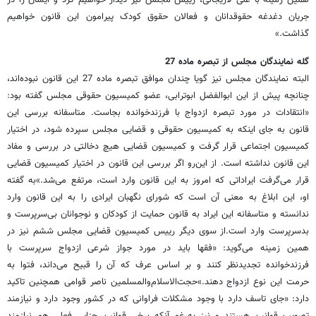
جریان دغدغه حقوقدانان و فعالان حقوق کودک پیرامون این قانون خواهیم
گذاشت.»
گله نمایندگان مجلس از تبصره ماده 27
البته نمایندگان مجلس نیز گویا چندان موافق تبصره ماده 27 این قانون نبوده‌اند،
چنانچه پیش از این ابوالفضل ابوترابی، عضو کمیسیون حقوقی مجلس گفته بود:
«انتقادات در مورد تبصره ازدواج با فرزندخوانده بجاست. متاسفانه بررسی این
قانون به جای اینکه به کمیسیون حقوقی و قضایی مجلس سپرده شود، در اختیار
کمیسیون اجتماعی قرار گرفت و کمیسیون قضایی هیچ دخالتی در بررسی و مفاد
این قانون نداشته است. از این‌رو اگر بررسی این قانون در اختیار کمیسیون قضایی
قرار می‌گرفت ایراداتی که امروز به این قانون وارد است، مرتفع می‌شد.»به گفته
او، این ابلاغ به معنی آن است که شورای نگهبان ایرادی را به این قانون وارد
ندانسته و متاسفانه این ایراد به قانون حمایت از کودکان و نوجوانان بی‌سرپرست و
بدسرپرست وارد است.از سوی دیگر رییس کمیسیون قضایی مجلس ششم نیز در
همین زمینه می‌گوید: «فقها باید در مورد جواز شرعی ازدواج سرپرست با
فرزندخوانده تجدیدنظر کنند و بر اساس عرف که آن را قبیح می‌داند، فتوا به
حرمت این نوع ازدواج دهند.»حجت‌الاسلام‌والمسلمین ناصر قوامی همچنین تاکید
دارد: «جای تاسف دارد با وجود مشکلات فراوانی که در کشور وجود دارد و نیازمند
تصویب قوانین هستند و نیز به‌رغم آنکه برخی قوانین جزایی فعلی هم نیازمند