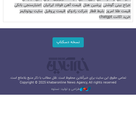
جراح بینی گوشتی
پرشین هتل
قیمت آهن فولاد ایرانیان
اعتبارسنجی بانکی
قیمت طلا امروز
بلیط قطار
شرکت رادوکو
قیمت پروفیل
سایت یوتوتایمز
خرید اکانت chatgpt
نسخه دسکتاپ
تمامی حقوق این سایت برای خبرآنلاین محفوظ است. نقل مطالب با ذکر منبع بلامانع است.
Copyright © 2025 khabaronline News Agancy, All rights reserved
طراحی و تولید: نستوه