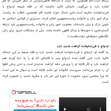
ارتباط است.»او همچنین به دیدار با آیت‌الله فاضل‌لنکرانی در سفر اخیرش به قم
اشاره دارد و می‌گوید: «ایشان تاکید داشتند که در فقه شیعه ازدواج با
فرزندخوانده مکروه است.»این استاد حوزه علمیه قم همچنین خطاب به ریاست
مرکز امور زنان و خانواده ریاست‌جمهوری اعلام کرده: «بسیاری از قوانین اسلامی به
خوبی درک و بیان نشده‌اند؛ معاونت امور زنان و خانواده ریاست‌جمهوری باید ارتباط
گسترده‌تری با حوزه‌ها و مراکز فقهی داشته باشد. یکی از مشکلات امروز برای زنان
نگاه‌های سلیقه‌ای دولت‌هاست.»
ازدواج با فرزندخوانده کراهت شدید دارد
به گفته او، ازدواج با فرزندخوانده کراهت شدید دارد و فقه شیعه بر این مساله
تاکید دارد؛ حتی گفته شده ازدواج پسر با قابله‌ای که او را به دنیا آورده هم
کراهت دارد و اگر قابله او را پرورش دهد کراهت شدیدتر است و حتی برخی فقها
آن را حرام می‌دانند؛ سرپرست خانواده نیز مانند قابله است و سوال ما این است
که چرا مجلس بدون مشورت با حوزه این امر نادر و مکروه شدید را تصویب کرده
است.
زانو درد دارین؟ به هیچ وجه
عمل نکنید❌ "پرسش‌نامه"