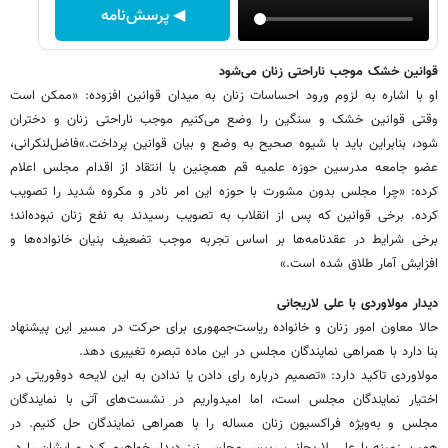
◀ پرسش‌نامه
قوانین خشک موجب ناراحتی زنان می‌شود
او با اشاره به لزوم ورود احساسات زنان به میدان قوانین افزوده: «ممکن است
وقتی قوانین خشک و سنگین را وضع می‌کنیم موجب ناراحتی زنان و دختران
شود، بنابراین باید با شیوه صحیح به وضع و بیان قوانین پرداخت.»فاضل‌لنکرانی،
عضو جامعه مدرسین حوزه علمیه قم همچنین با انتقاد از اقدام مجلس اعلام
کرده: «چرا مجلس بدون مشورت با حوزه این امر نادر و مکروه شدید را تصویب
کرده. برخی قوانین که پس از انقلاب به تصویب رسیدند به نفع زنان نبوده‌اند؛
برخی شرایط در عقدنامه‌ها بر اساس تجربه موجب تضعیف بنیان خانواده‌ها و
افزایش آمار طلاق شده است.»
دیدار مولاوردی با علی لاریجانی
حالا معاون امور زنان و خانواده ریاست‌جمهوری برای حرکت در مسیر این پیشنهاد
بنا دارد با همراهی نمایندگان مجلس در این ماده تبصره تغییری دهد.
مولاوردی تاکید دارد: «تصمیم درباره رای دادن یا ندادن به این لایحه دوفوریتی در
اختیار نمایندگان مجلس است، اما امیدواریم در نشست‌های آتی با نمایندگان
مجلس و به‌ویژه فراکسیون زنان مساله را با همراهی نمایندگان حل کنیم. در
همین زمینه با علی لاریجانی، رییس مجلس نیز دیدار خواهیم کرد و ایشان را در