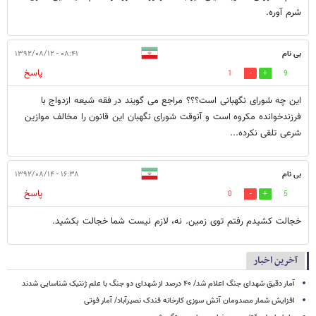
شرم آوره.
بی نام
۰۸:۴۱ - ۱۳۹۲/۰۸/۱۲
پاسخ
1
9
این چه شورای نگهبانی است؟؟؟ مراجع می گویند در فقه شیعه ازدواج با
فرزندخوانده مکروه است و آنوقت شورای نگهبان این قانون را مخالف موازین
شرعی تلقی نکرده...
بی نام
۱۶:۳۸ - ۱۳۹۲/۰۸/۱۴
پاسخ
0
5
خجالت کشیدم رفتم توی زمین. نه، لازم نیست شما خجالت بکشید.
آخرین اخبار
آمار دقیق شهدای جنگ اعلام شد/ ۴۰ درصد از شهدای دو جنگ با علم ژنتیک شناسایی شدند
افزایش شمار مصدومان آتش سوزی کارخانه فندک نصیرآباد/ آمار فوتی