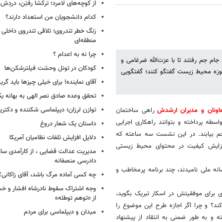
از کوچه‌های لامرد؛ ترکشا رفتِن، دردِش 
کدام دانشجویان من استعداد دارند؟
زنگ خطر تندروی؛ تلاقی تندروی داخلی 
منطقه‌ای
چرا نه به اعدام ؟
ام جم رفتند تا با عزت‌الله ضرغامی و
کودکان در تونل وحشت فیلترشکن‌ها
حوزه محیط زیست گفتگو کنند؛ گفتگویی
آقای نماینده! برای خیلی چیزها باید گر
تحقق وعده صادق نصر الهی به بهانه ی
توازن لرزان؛ دیپلماسی شکننده و دکترین
اونان و مدیران ارشدش
راهی ساختمان
سطه پرداخته و بتوانند راهکاری اجرایی
داستان یک شعار دروغ
 جم بیابند. در این نشست سه ساعته که
دلایل افزایش تلفات نظامیان آمریکا
زایش کیفیت در محتوای محیط زیستی
مدیریت عدالت قضایی ، از کارآمدی ساز
دادرسی منصفانه
، سال محیط زیست در رسانه ملی نامیدند، چند برنامه پرمخاطب و
چه کسی آماده مرگ باشد، آقای زاکانی؟
وجه اشتراک سقوط نادرشاه افشار و خسرو
زه دارد تا به اصغر فرهادی برای موفقیتش در اسکار تبریک بگوید،
از «توهم توطئه»
کند؟ و چرا اگر اجازه طرح این موضوع را
میدان و دیپلماسی برای مردم
ته و به طور ضمنی به انتقاد از پیشنهاد