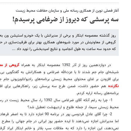
آغاز فصلی نوین از همکاری رسانه ملی و سازمان حفاظت محیط زیست
سه پرسشی که دیروز از ضرغامی پرسیدم!
روز گذشته معصومه ابتکار و برخی از مدیرانش با یک خودرو استیشن ون به ج
گروهی از معاونینش در مورد شیوه‌های همکاری بهتر برای ظرفیت‌سازی در 
که حدود سه ساعت به طول انجامید و نتایج امیدبخشی را نوید داد ...
در دوازدهمین روز از آذر 1392 معصومه ابتکار به همراه
گروهی از مع
شیشه‌ای جام جم شدند تا با عزت‌الله ضرغامی و همکارانش به گفتگویی بی‌وا
برای افزودن بر غنای محتوای محیط زیستی برنامه‌های رادیو/تلویزیونی جام
نگارنده
هم حضور داشت، ضمن طرح سه پرسش زیر، راهکارهایی برای اف
برنامه‌های رسانه ارایه کردم.
1- چرا به رغم آنکه آقای ضرغامی سال 1392 را
محیط زیستی سیما، از جمله طلوع و اردیبهشت تعطیل شد؟
2- چرا آقای عادل فردوسی پور در برنامه 90 اجا
اما مدیرانش اجازه نمی‌دهند تا ایده حضور یوز ایرانی در جام جهانی را مطرح 
نمی‌دهند، این اجازه را دارد که به ملاقات سپ بلاتر و خانم ابتکار ایراد گرف