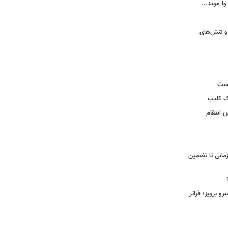
وا موند...
و تنش‌های
یست
ک کلیپ
 انتقام
مانی تا تضمین
 پرویز؛ فراتر