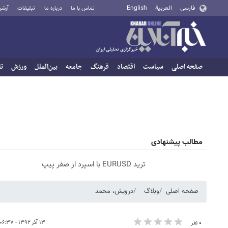
فارسی
العربية
English
تماس با ما
درباره ما
تبلیغات
آرشی
صفحه اصلی
سیاست
اقتصاد
فرهنگ
جامعه
بین‌الملل
ورزش
تا
مطالب پیشنهادی
ترید EURUSD با اسپرد از صفر پیپ
صفحه اصلی
وبلاگ
درویش، محمد
۱۳ آذر ۱۳۹۲ - ۰۶:۳۷
۰ نفر