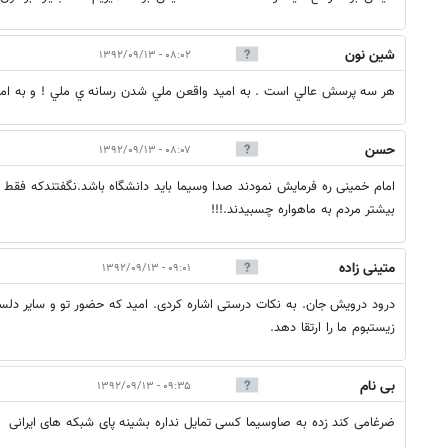
َشين نون
۰۸:۰۲ - ۱۳۹۲/۰۹/۱۳
هر سه پرسش عالي است . به اميد واقعن ملي شدن رسانه ي ملي ! و به امي
حسن
۰۸:۰۷ - ۱۳۹۲/۰۹/۱۳
امام خمینی ره فرمایش نمودند صدا وسیما باید دانشگاه باشد.نگفتندکه فقط ح
بیشتر مردم به ماهواره چسبیدند.!!!
متینی‏ زاده
۰۹:۰۱ - ۱۳۹۲/۰۹/۱۳
درود درویش جان. به نکات درستی اشاره کردی. امید که حضور تو و سایر دلسو
زیست‏بوم ما را ارتقا دهد.
بی نام
۰۹:۳۵ - ۱۳۹۲/۰۹/۱۳
ضرغامی کند زده به صاوسیما کسی تمایل نداره بشینه پای شبکه های ایرانی