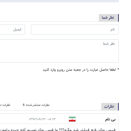
نظر شما
*
لطفا حاصل عبارت را در جعبه متن روبرو وارد کنید
نظرات منتشر شده: 6
نظرات در
نظرات
بی نام
۰۷:۱۳ - ۱۳۹۲/۰۹/۱۳
فـیـس بوک رفــع فـیـلـتـر شـد مگــه؟؟؟ ما فیس بوک نمیریم آخه جـیـزه برامون