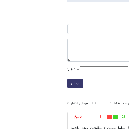
3 + 1 =
ارسال
 صف انتشار: 0
نظرات غیرقابل انتشار: 0
پاسخ
3
23
! ....اما ممنون از مطلبتون موفق باشید