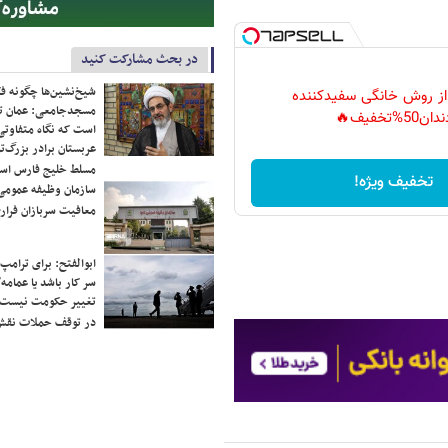
در بحث مشارکت کنید
شیخ‌نشین‌ها چگونه فک
 از روش خانگی سفیدکننده
مسجدجامعی: عمان تن
دان50%تخفیف🔥
است که نگاه متفاوتی 
عربستان برادر بزرگ‌
مسلط خلیج فارس ا
تخفیف ویژه!
سازمان وظیفه عمومی 
معافیت سربازان فراری
ابوالفتح: برای ترامپ
سر کار باشد یا عمامه/
تغییر حکومت نیست/ 
در توقف حملات نقش