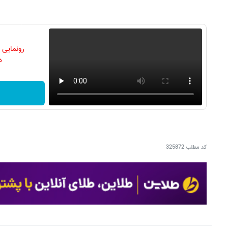
رونمایی
دن
کد مطلب
325872