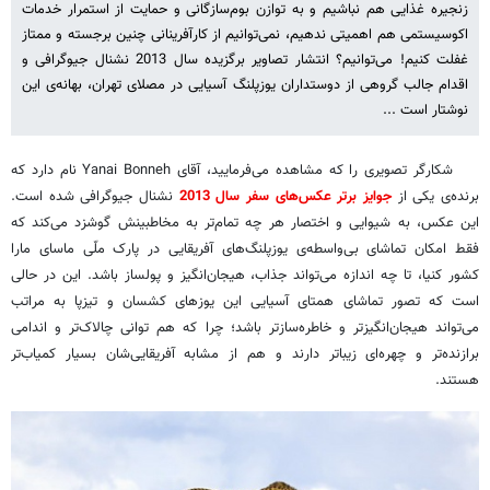
زنجیره غذایی هم نباشیم و به توازن بوم‌سازگانی و حمایت از استمرار خدمات
اکوسیستمی هم اهمیتی ندهیم، نمی‌توانیم از کارآفرینانی چنین برجسته و ممتاز
غفلت کنیم! می‌توانیم؟ انتشار تصاویر برگزیده سال 2013 نشنال جیوگرافی و
اقدام جالب گروهی از دوستداران یوزپلنگ آسیایی در مصلای تهران، بهانه‌ی این
نوشتار است ...
شکارگر تصویری را که مشاهده می‌فرمایید، آقای Yanai Bonneh نام دارد که
برنده‌ی یکی از
جوایز برتر عکس‌های سفر سال 2013
نشنال جیوگرافی شده است.
این عکس، به شیوایی و اختصار هر چه تمام‌تر به مخاطبینش گوشزد می‌کند که
فقط امکان تماشای بی‌واسطه‌ی یوزپلنگ‌های آفریقایی در پارک ملّی ماسای مارا
کشور کنیا، تا چه اندازه می‌تواند جذاب، هیجان‌انگیز و پولساز باشد. این در حالی
است که تصور تماشای همتای آسیایی این یوزهای کشسان و تیزپا به مراتب
می‌تواند هیجان‌انگیزتر و خاطره‌سازتر باشد؛ چرا که هم توانی چالاک‌تر و اندامی‌
برازنده‌تر و چهره‌ای زیباتر دارند و هم از مشابه آفریقایی‌شان بسیار کمیاب‌تر
هستند.