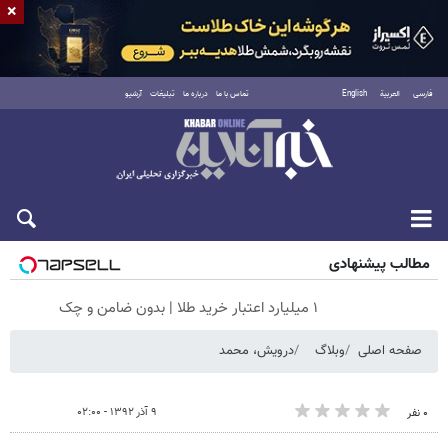
×
فارسی
العربية
English
تماس با ما
درباره ما
تبلیغات
آرشیو
جمعه ۱۶ مرداد ۱۴۰۵
مطالب پیشنهادی
۱ میلیارد اعتبار خرید طلا | بدون ضامن و چک
صفحه اصلی
وبلاگ
درویش، محمد
۹ آذر ۱۳۹۲ - ۰۲:۰۰
۰ نفر