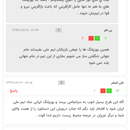
ايده ي آقاي نور آقايي را خيلي پسنديدم ؛‌ باشد كه يوزپلنگ
هاي ما هم نه تنها عامل كارآفريني كه باعث بازآفريني نيرو و
قوا در تيم‌مان شوند .
بی نام
۱۷:۲۴ - ۱۳۹۲/۰۹/۰۹
3
6
همین یوزپلنگ ها را عوض بازیکنان تیم ملی بفرستند جام
جهانی شگفتی ساز می شویم بخاری از این تیم در جام جهانی
بلند نمی شود
علی اصغر
۰۴:۰۵ - ۱۳۹۲/۰۹/۰۹
پاسخ
1
28
اگه این طرح بسیار خوب به سرانجامی برسد و یوزپلنگ ایرانی نماد تیم ملی
ایران شود با افتخار باید بگم که جناب درویش این دستاورد را از همت والای
شما و دیگر عزیزان در عرصه محیط زیست داریم خدا قوت .