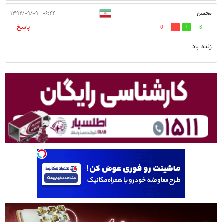
محسن
۰۶:۴۴ - ۱۳۹۲/۰۹/۰۹
پاسخ
0
8
زنده باد