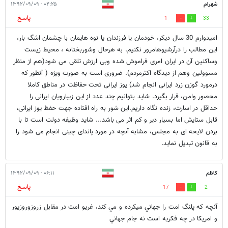
شهرام
۰۴:۲۵ - ۱۳۹۲/۰۹/۰۹
پاسخ
1
33
امیدوارم 30 سال دیکر، خودمان یا فرزندان یا نوه هایمان با چشمان اشگ بار،
این مطالب را درآرشیوهامرور نکنیم. به هرحال وشوربختانه ، محیط زیست
وساکنین آن در ایران امری فراموش شده وبی ارزش تلقی می شود(هم از منظر
مسوولین وهم از دیدگاه اکثرمردم). ضروری است به صورت ویژه ( آنطور که
درمورد گوزن زرد ایرانی انجام شد) یوز ایرانی تحت حفاظت در مناطق کاملا
محصور وامن، قرار بگیرد. شاید بتوانیم چند عدد از این زیبارویان ایرانی را
حداقل در اسارت، زنده نگاه داریم.این شور به راه افتاده جهت حفظ یوز ایرانی،
قابل ستایش اما بسیار دیر و کم اثر می باشد... شاید وظیفه دولت است تا با
بردن لایحه ای به مجلس، مشابه آنچه در مورد پاندای چینی انجام می شود را
به قانون تبدیل نماید.
كاظم
۰۶:۱۱ - ۱۳۹۲/۰۹/۰۹
پاسخ
17
2
آنچه كه پلنگ امت را جهاني ميكرده و مي كند، غريو امت در مقابل زروزوروزيور
و امريكا در چه فكريه است نه جام جهاني