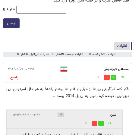
*
لطفا حاصل عبارت را در جعبه متن روبرو وارد کنید
8 + 9 =
ارسال
نظرات
نظرات منتشر شده: 10
نظرات در صف انتشار: 0
نظرات غیرقابل انتشار: 0
مصطفی خیراندیش
۰۲:۳۵ - ۱۳۹۲/۰۹/۰۹
پاسخ
1
78
فکر کنم کارآفرینی یوزها از خیلی از آدم ها بیشتر باشه! به هر حال امیدوارم این
تیزپاترین دونده کره زمین به برزیل 2014 برسد ...
شين
۰۴:۴۳ - ۱۳۹۲/۰۹/۰۹
2
24