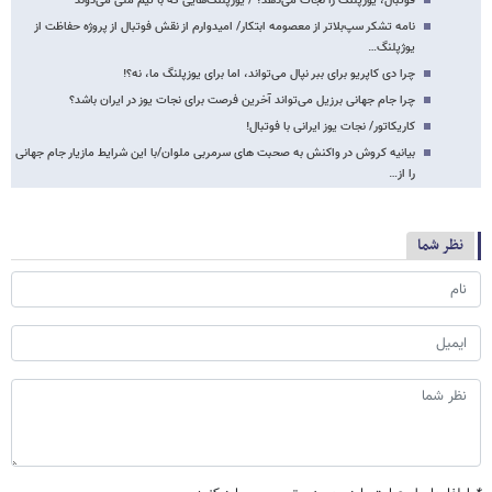
فوتبال، یوزپلنگ را نجات می‌دهد؟ / یوزپلنگ‌هایی که با تیم ملی می‌دوند
نامه تشکر سپ‌بلاتر از معصومه ابتکار/ امیدوارم از نقش فوتبال از پروژه حفاظت از
یوژپلنگ…
چرا دی کاپریو برای ببر نپال می‌تواند، اما برای یوزپلنگ ما، نه؟!
چرا جام جهانی برزیل می‌تواند آخرین فرصت برای نجات یوز در ایران باشد؟
کاریکاتور/ نجات یوز ایرانی با فوتبال!
بیانیه کروش در واکنش به صحبت های سرمربی ملوان/با این شرایط مازیار جام جهانی
را از…
نظر شما