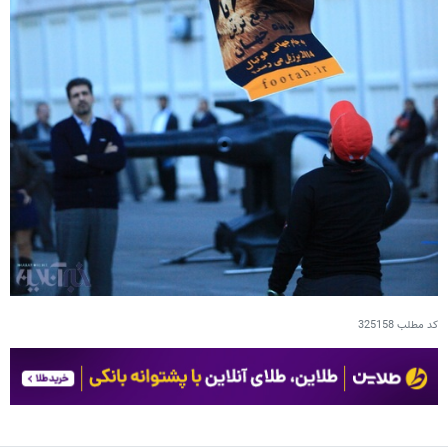
کد مطلب
325158