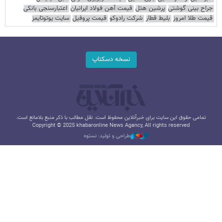
جراح بینی گوشتی
پرشین هتل
قیمت آهن فولاد ایرانیان
اعتبارسنجی بانکی
قیمت طلا امروز
بلیط قطار
شرکت رادوکو
قیمت پروفیل
سایت یوتوتایمز
نسخه دسکتاپ
تمامی حقوق این سایت برای خبرآنلاین محفوظ است. نقل مطالب با ذکر منبع بلامانع است.
Copyright © 2025 khabaronline News Agancy, All rights reserved
طراحی و تولید: نستوه