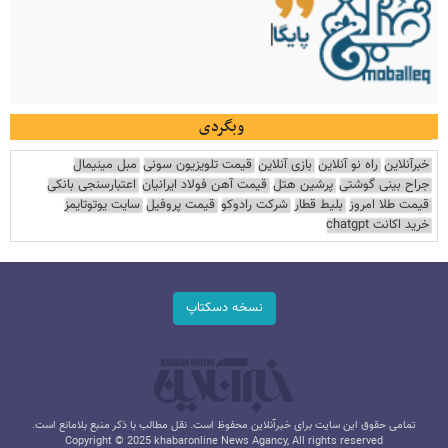
وبگردی
خبرآنلاین
راه نو آنلاین
بازی آنلاین
قیمت تلویزیون سونی
مبل مینیمال
جراح بینی گوشتی
پرشین هتل
قیمت آهن فولاد ایرانیان
اعتبارسنجی بانکی
قیمت طلا امروز
بلیط قطار
شرکت رادوکو
قیمت پروفیل
سایت یوتوتایمز
خرید اکانت chatgpt
نسخه دسکتاپ
تمامی حقوق این سایت برای خبرآنلاین محفوظ است. نقل مطالب با ذکر منبع بلامانع است.
Copyright © 2025 khabaronline News Agancy, All rights reserved