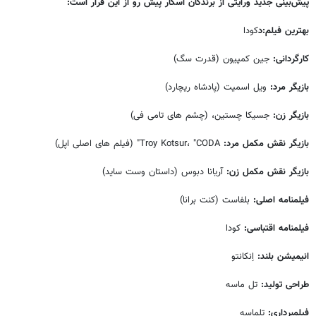
پیش‌بینی جدید ورایتی از برندگان اسکار پیش رو از این قرار است:
بهترین فیلم:د
کودا
کارگردانی:
جین کمپیون (قدرت سگ)
بازیگر مرد:
ویل اسمیت (پادشاه ریچارد)
بازیگر زن:
جسیکا چستین، (چشم های تامی فی)
بازیگر نقش مکمل مرد:
Troy Kotsur، "CODA" (فیلم های اصلی اپل)
بازیگر نقش مکمل زن:
آریانا دبوس (داستان وست ساید)
فیلمنامه اصلی:
بلفاست (کنت برانا)
فیلمنامه اقتباسی:
کودا
انیمیشن بلند:
اِنکانتو
طراحی تولید:
تل ماسه
فیلمبرداری:
تلماسه