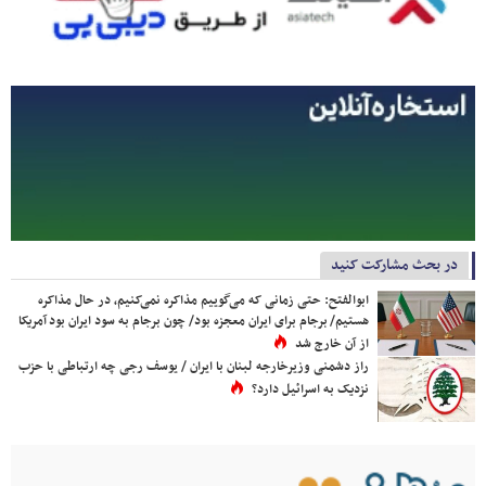
در بحث مشارکت کنید
ابوالفتح: حتی زمانی که می‌گوییم مذاکره نمی‌کنیم، در حال مذاکره
هستیم/ برجام برای ایران معجزه بود/ چون برجام به سود ایران بود آمریکا
از آن خارج شد
راز دشمنی وزیرخارجه لبنان با ایران / یوسف رجی چه ارتباطی با حزب
نزدیک به اسرائیل دارد؟