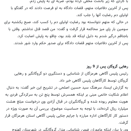
با کاردی که زیر بالشت مخفی کرده بودم، ضربه ای به پایش زدم.
پس از آخرین دفاعیات متهم، قضات دادگاه به او فرصت دادند که در گفتگو با
اولیای دم رضایت آنها را جلب کند.
در حالی که متهم نتوانسته بود رضایت اولیای دم را کسب کند، صبح یکشنبه برای
سومین بار پای میز محاکمه قرار گرفت و گفت: من قصد قتل نداشتم. وقتی با
باجناقم درگیر شدم به دلیل اینکه قد بلند بود، چاقو به پایش اصابت کرد.
پس از آخرین دفاعیات متهم قضات دادگاه برای صدور حکم وارد شور شدند.
رهایی گروگان پس از 9 روز
رئیس پلیس آگاهی هرمزگان از شناسایی و دستگیری دو گروگانگیر و رهایی
گروگان توسط کارآگاهان پلیس آگاهی خبر داد.
به گزارش ایسنا، سرهنگ سید حسین اصلحی در تشریح این خبر گفت: به دنبال
اعلام شکایت خانمی مبنی بر اینکه همسرش توسط پنج تن به سرکردگی فردی به
هویت معلوم ربوده شده و گروگانگیران در قبال آزادی وی درخواست مبلغ هشت
میلیارد ریال کرده‌اند، با توجه به حساسیت موضوع، بررسی آن به صورت ویژه در
دستور کار کارآگاهان اداره مبارزه با جرایم جنایی پلیس آگاهی استان هرمزگان قرار
گرفت.
وی با بیان اینکه ماموران ضمن شناسایی منزل گروگانگیر در شهرستان کهنوج