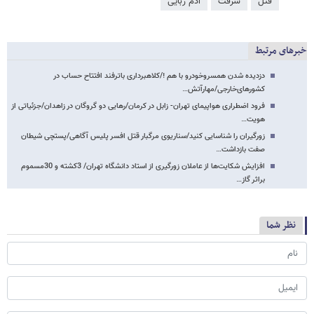
قتل
سرقت
آدم ربایی
خبرهای مرتبط
دزدیده شدن همسروخودرو با هم !/کلاهبرداری باترفند افتتاح حساب در
کشورهای‌خارجی/مهارآتش…
فرود اضطراری هواپیمای تهران- زابل در کرمان/رهایی دو گروگان در زاهدان/جزئیاتی از
هویت…
زورگیران را شناسایی کنید/سناریوی مرگبار قتل افسر پلیس آگاهی/پستچی شیطان
صفت بازداشت…
افزایش شکایت‌ها از عاملان زورگیری از استاد دانشگاه تهران/ 3کشته و 30مسموم
براثر گاز…
نظر شما