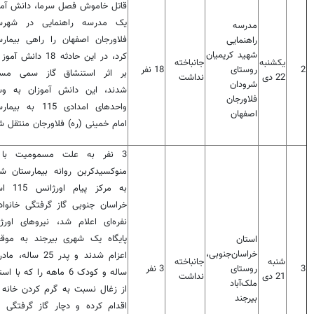
قاتل خاموش فصل سرما، دانش آمو
یک مدرسه راهنمایی در شهرس
مدرسه
فلاورجان اصفهان را راهی بیمارس
راهنمایی
شهید کریمیان
کرد، در این حادثه 18 دانش 
یکشنبه
جانباخته
2
روستای
18 نفر
بر اثر استنشاق گاز سمی مس
22 دی
نداشت
شرودان
شدند، این دانش آموزان به وس
فلاورجان
واحدهای امدادی 115 به ب
اصفهان
امام خمینی (ره) فلاورجان منتقل ش
3 نفر به علت مسمومیت با 
منوکسیدکربن روانه‌ بیمارستان شد
به مرکز پیام ا
نفره‌ای اعلام شد، نیروهای اورژ
پایگاه یک شهری بیرجند به موق
استان
خراسان‌جنوبی،
شنبه
جانباخته
3
روستای
3 نفر
ساله و کودک 6 ماهه را که با ا
21 دی‌
نداشت
ملک‌آباد
از زغال نسبت به گرم کردن خانه 
بیرجند
اقدام کرده و دچار گاز گرفتگی 