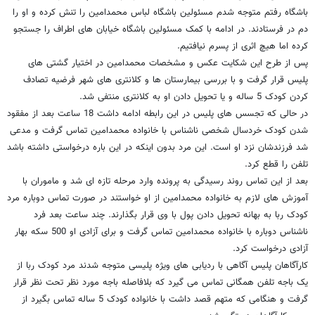
باشگاه رفتم متوجه شدم مسئولین باشگاه لباس محمدامین را تنش کرده و او را
دم در فرستادند. در ادامه با کمک مسئولین باشگاه خیابان های اطراف را جستجو
کرده اما هیچ اثری از پسرم نیافتیم.
پس از طرح این شکایت عکس و مشخصات محمدامین در اختیار گشتی های
پلیس قرار گرفت و با بررسی بیمارستان ها و کلانتری های شهر فرضیه تصادف
کردن کودک 5 ساله و یا تحویل دادن او به کلانتری منتفی شد.
در حالی که تجسس های پلیس در این رابطه ادامه داشت 18 ساعت بعد از مفقود
شدن کودک خردسال شخصی ناشناس با خانواده محمدامین تماس گرفت و مدعی
شد فرزندشان نزد او است. این مرد بدون اینکه در این باره درخواستی داشته باشد
تلفن را قطع کرد.
بعد از این تماس روند رسیدگی به پرونده وارد مرحله تازه ای شد و ماموران با
آموزش های لازم به خانواده محمدامین از او خواستند در صورت تماس دوباره مرد
کودک ربا به بهانه تحویل دادن پول با وی قرار بگذارند. چند ساعت بعد فرد
ناشناس دوباره با خانواده محمدامین تماس گرفت و برای آزادی او 500 سکه بهار
آزادی درخواست کرد.
کارآگاهان پلیس آگاهی با ردیابی های ویژه پلیسی متوجه شدند مرد کودک ربا از
یک باجه تلفن همگانی تماس می گیرد که بلافاصله باجه مورد نظر تحت نظر قرار
گرفت و هنگامی که متهم قصد داشت با خانواده کودک 5 ساله تماس بگیرد از