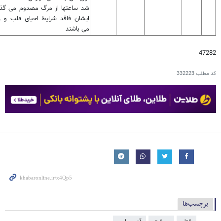
شد ساعتها از مرگ مصدوم می گذر
ایشان فاقد شرایط احیای قلب و ر
می باشند
47282
کد مطلب
332223
برچسب‌ها