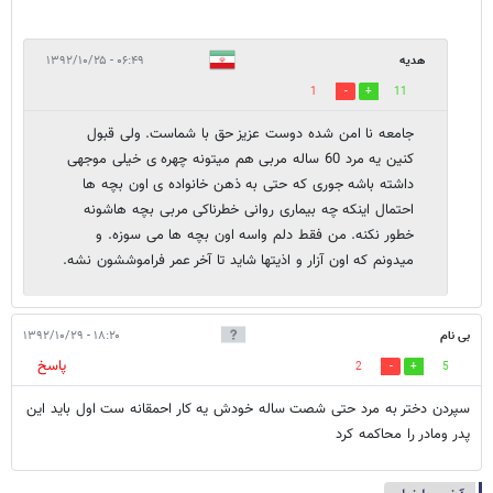
هدیه
۰۶:۴۹ - ۱۳۹۲/۱۰/۲۵
1
11
جامعه نا امن شده دوست عزیز حق با شماست. ولی قبول
کنین یه مرد 60 ساله مربی هم میتونه چهره ی خیلی موجهی
داشته باشه جوری که حتی به ذهن خانواده ی اون بچه ها
احتمال اینکه چه بیماری روانی خطرناکی مربی بچه هاشونه
خطور نکنه. من فقط دلم واسه اون بچه ها می سوزه. و
میدونم که اون آزار و اذیتها شاید تا آخر عمر فراموششون نشه.
بی نام
۱۸:۲۰ - ۱۳۹۲/۱۰/۲۹
پاسخ
2
5
سپردن دختر به مرد حتی شصت ساله خودش یه کار احمقانه ست اول باید این
پدر ومادر را محاکمه کرد