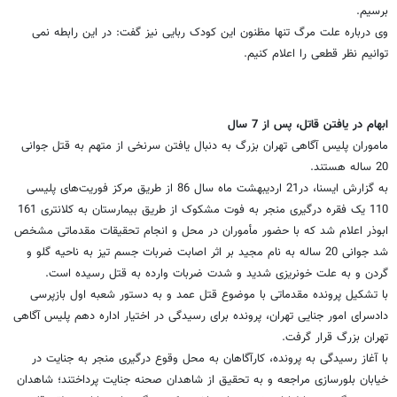
برسیم.
وی درباره علت مرگ تنها مظنون این کودک ربایی نیز گفت: در این رابطه نمی
توانیم نظر قطعی را اعلام کنیم.
ابهام در یافتن قاتل، پس از 7 سال
ماموران پلیس آگاهی تهران بزرگ به دنبال یافتن سرنخی از متهم به قتل جوانی
20 ساله هستند.
به گزارش ایسنا، در21 اردیبهشت ماه سال 86 از طریق مرکز فوریت‌های پلیسی
110 یک فقره درگیری منجر به فوت مشکوک از طریق بیمارستان به کلانتری 161
ابوذر اعلام شد که با حضور مأموران در محل و انجام تحقیقات مقدماتی مشخص
شد جوانی 20 ساله به نام مجید بر اثر اصابت ضربات جسم تیز به ناحیه گلو و
گردن و به علت خونریزی شدید و شدت ضربات وارده به قتل رسیده است.
با تشکیل پرونده مقدماتی با موضوع قتل عمد و به دستور شعبه اول بازپرسی
دادسرای امور جنایی تهران، پرونده برای رسیدگی در اختیار اداره دهم پلیس آگاهی
تهران بزرگ قرار گرفت.
با آغاز رسیدگی به پرونده، کارآگاهان به محل وقوع درگیری منجر به جنایت در
خیابان بلورسازی مراجعه و به تحقیق از شاهدان صحنه جنایت پرداختند؛ شاهدان