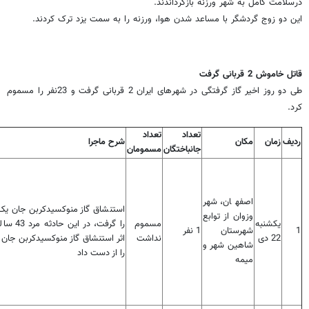
درسلامت کامل به شهر ورزنه بازگرداندند.
این دو زوج گردشگر با مساعد شدن هوا، ورزنه را به سمت یزد ترک کردند.
قاتل خاموش 2 قربانی گرفت
طی دو روز اخیر گاز گرفتگی در شهرهای ایران 2 قربانی گرفت و 23نفر را مسموم
کرد.
تعداد
تعداد
ردیف
زمان
مکان
شرح ماجرا
جانباختگان
مسمومان
اصفهان، شهر
استنشاق گاز منوکسیدکربن جان یک 
وزوان از توابع
یکشنبه
مسموم
را گرفت، در این حا
1
شهرستان
1 نفر
22 دی
نداشت
اثر استنشاق گاز منوکسیدکربن جان 
شاهین شهر و
را از دست داد
میمه