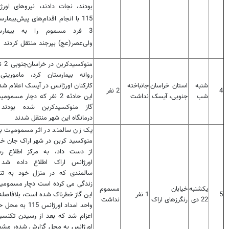
بودند، نجات دادند، نیروهای اورژ
115 با انجام اقدام‌های پیش‌بیمارس
3 فرد مسموم را به بیمارس
ولی‌عصر(عج) بیرجند منتقل کردند
منوکسیدکرب
روانه‌ بیمارستان کرد، ماموریتی
شنبه
استان خراسان
جانباخته
کارکنان اورژانس در آیسک اعلام شد
4
2 نفر
شب
جنوبی، آیسک
نداشت
این حادثه 2 نفر که دچار مسموم
گاز منوکسیدکربن شده بودند
درمانگاه این شهر منتقل شدند
یک زن سالمند در اثر مسمومیت با 
منوکسید کربن در شهر اراک جان خود
از دست داد، به مرکز اطلاع رس
اورژانس اراک اطلاع داده شد
سالمندی که در منزل خود به تنه
زندگی می کرده است دچار مسمومیت
یکشنبه
خیابان
مسموم
5
1 نفر
این گاز خطرناک شده است، بلافاصله
22 دی
رنگرزهای اراک
نداشت
واحد امداد اورژانس 115 به
اعزام شد که بعد از رسیدن تکنسین
اورژانس به محل گزارش شده، م