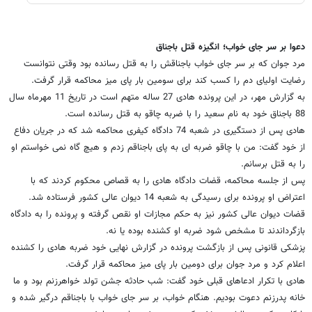
دعوا بر سر جای خواب؛ انگیزه قتل باجناق
مرد جوان که بر سر جای خواب باجناقش را به قتل رسانده بود وقتی نتوانست
رضایت اولیای دم را کسب کند برای سومین بار پای میز محاکمه قرار گرفت.
به گزارش مهر، در این پرونده هادی 27 ساله متهم است در تاریخ 11 مهرماه سال
88 باجناق خود به نام سعید را با ضربه چاقو به قتل رسانده است.
هادی پس از دستگیری در شعبه 74 دادگاه کیفری محاکمه شد که در جریان دفاع
از خود گفت: من با چاقو ضربه ای به پای باجناقم زدم و هیچ گاه نمی خواستم او
را به قتل برسانم.
پس از جلسه محاکمه، قضات دادگاه هادی را به قصاص محکوم کردند که با
اعتراض او پرونده برای رسیدگی به شعبه 14 دیوان عالی کشور فرستاده شد.
قضات دیوان عالی کشور نیز به حکم مجازات او نقص گرفته و پرونده را به دادگاه
بازگرداندند تا مشخص شود ضربه او کشنده بوده یا نه.
پزشکی قانونی پس از بازگشت پرونده در گزارش نهایی خود ضربه هادی را کشنده
اعلام کرد و مرد جوان برای دومین بار پای میز محاکمه قرار گرفت.
هادی با تکرار ادعاهای قبلی خود گفت: شب حادثه جشن تولد خواهرزنم بود و ما
خانه پدرزنم دعوت بودیم. هنگام خواب، بر سر جای خواب با باجناقم درگیر شده و