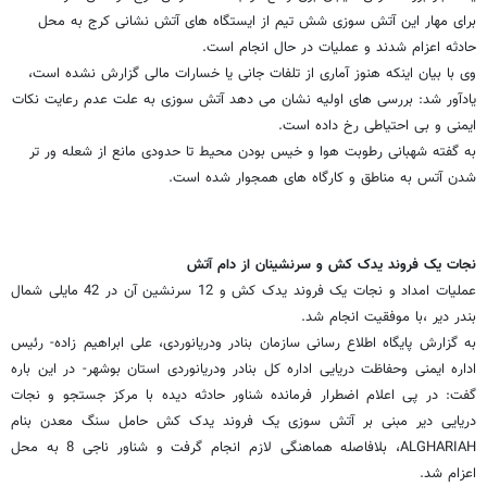
برای مهار این آتش سوزی شش تیم از ایستگاه های آتش نشانی کرج به محل
حادثه اعزام شدند و عملیات در حال انجام است.
وی با بیان اینکه هنوز آماری از تلفات جانی یا خسارات مالی گزارش نشده است،
یادآور شد: بررسی های اولیه نشان می دهد آتش سوزی به علت عدم رعایت نکات
ایمنی و بی احتیاطی رخ داده است.
به گفته شهبانی رطوبت هوا و خیس بودن محیط تا حدودی مانع از شعله ور تر
شدن آتس به مناطق و کارگاه های همجوار شده است.
نجات یک فروند یدک کش و سرنشینان از دام آتش
عملیات امداد و نجات یک فروند یدک کش و 12 سرنشین آن در 42 مایلی شمال
بندر دیر ،با موفقیت انجام شد.
به گزارش پایگاه اطلاع رسانی سازمان بنادر ودریانوردی، علی ابراهیم زاده- رئیس
اداره ایمنی وحفاظت دریایی اداره کل بنادر ودریانوردی استان بوشهر- در این باره
گفت: در پی اعلام اضطرار فرمانده شناور حادثه دیده با مرکز جستجو و نجات
دریایی دیر مبنی بر آتش سوزی یک فروند یدک کش حامل سنگ معدن بنام
ALGHARIAH، بلافاصله هماهنگی لازم انجام گرفت و شناور ناجی 8 به محل
اعزام شد.