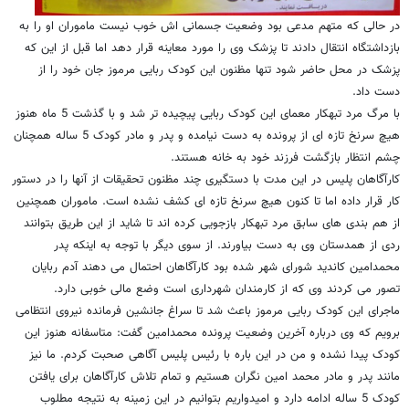
در حالی که متهم مدعی بود وضعیت جسمانی اش خوب نیست ماموران او را به
بازداشتگاه انتقال دادند تا پزشک وی را مورد معاینه قرار دهد اما قبل از این که
پزشک در محل حاضر شود تنها مظنون این کودک ربایی مرموز جان خود را از
دست داد.
با مرگ مرد تبهکار معمای این کودک ربایی پیچیده تر شد و با گذشت 5 ماه هنوز
هیچ سرنخ تازه ای از پرونده به دست نیامده و پدر و مادر کودک 5 ساله همچنان
چشم انتظار بازگشت فرزند خود به خانه هستند.
کارآگاهان پلیس در این مدت با دستگیری چند مظنون تحقیقات از آنها را در دستور
کار قرار داده اما تا کنون هیچ سرنخ تازه ای کشف نشده است. ماموران همچنین
از هم بندی های سابق مرد تبهکار بازجویی کرده اند تا شاید از این طریق بتوانند
ردی از همدستان وی به دست بیاورند. از سوی دیگر با توجه به اینکه پدر
محمدامین کاندید شورای شهر شده بود کارآگاهان احتمال می دهند آدم ربایان
تصور می کردند وی که از کارمندان شهرداری است وضع مالی خوبی دارد.
ماجرای این کودک ربایی مرموز باعث شد تا سراغ جانشین فرمانده نیروی انتظامی
برویم که وی درباره آخرین وضعیت پرونده محمدامین گفت: متاسفانه هنوز این
کودک پیدا نشده و من در این باره با رئیس پلیس آگاهی صحبت کردم. ما نیز
مانند پدر و مادر محمد امین نگران هستیم و تمام تلاش کارآگاهان برای یافتن
کودک 5 ساله ادامه دارد و امیدواریم بتوانیم در این زمینه به نتیجه مطلوب