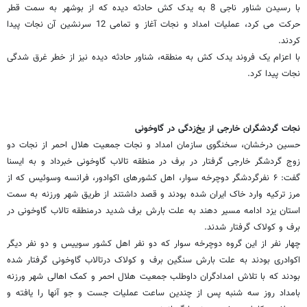
با رسیدن شناور ناجی 8 به یدک کش حادثه دیده که از بوشهر به سمت قطر
حرکت می کرد، عملیات امداد و نجات آغاز و تمامی 12 سرنشین آن نجات پیدا
کردند.
با اعزام یک فروند یدک کش به منطقه، شناور حادثه دیده نیز از خطر غرق شدگی
نجات پیدا کرد.
نجات گردشگران خارجی از یخ‌زدگی در گاوخونی
حسین درخشان، سخنگوی سازمان امداد و نجات جمعیت هلال احمر از نجات دو
زوج گردشگر خارجی گرفتار در برف در منطقه تالاب گاوخونی خبرداد و به ایسنا
گفت: ۶ نفرگردشگر دوچرخه سوار، اهل کشورهای اکوادور، فرانسه وسوئیس که از
مرز ترکیه وارد خاک ایران شده بودند و قصد داشتند از طریق شهر ورزنه به سمت
استان یزد ادامه مسیر دهند به علت بارش برف شدید درمنطقه تالاب گاوخونی در
برف و کولاک گرفتار شدند.
چهار نفر از این گروه دوچرخه سوار که دو نفر اهل کشور سوییس و دو نفر دیگر
اکوادری بودند به علت بارش سنگین برف و کولاک درتالاب گاوخونی گرفتار شده
بودند که با تلاش امدادگران داوطلب جمعیت هلال احمر و کمک اهالی شهر ورزنه
بامداد روز سه شنبه پس از چندین ساعت عملیات جست و جو آنها را یافته و