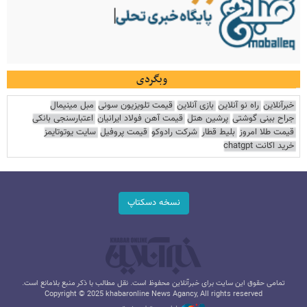
وبگردی
خبرآنلاین
راه نو آنلاین
بازی آنلاین
قیمت تلویزیون سونی
مبل مینیمال
جراح بینی گوشتی
پرشین هتل
قیمت آهن فولاد ایرانیان
اعتبارسنجی بانکی
قیمت طلا امروز
بلیط قطار
شرکت رادوکو
قیمت پروفیل
سایت یوتوتایمز
خرید اکانت chatgpt
نسخه دسکتاپ
تمامی حقوق این سایت برای خبرآنلاین محفوظ است. نقل مطالب با ذکر منبع بلامانع است.
Copyright © 2025 khabaronline News Agancy, All rights reserved