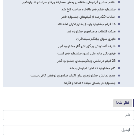
اعلام اسامی فیلم‌های متقاضی بخش مسابقه ویدئو سینما جشنواره‌فجر
جشنواره فیلم فجر بالاخره صاحب کاخ شد
انتخاب 20درصد از فیلم‌های جشنواره فجر
14 فیلم جشنواره پارسال هنوز اکران نشده‌اند
هیئت انتخاب پرهیاهوی جشنواره فجر
داوری سوال برانگیز سینماگران
غلبه نگاه دولتی بر گزینش آثار جشنواره فجر
فرقه​زدگی مانع ملی شدن جشنواره فجر است
23 فیلم در بخش ویدئوسینمای جشنواره فجر
کاخ جشنواره که نباید اجاره​ای باشد
مجوز نمایش جشنواره​ای برای اکران فیلم​های توقیفی کافی نیست
جشنواره در بلندای میلاد ؛ اماها و اگرها
نظر شما