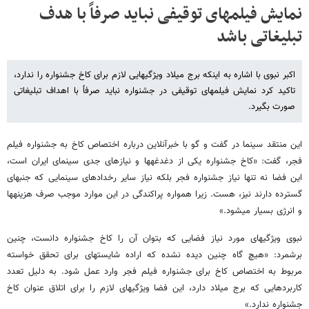
نمایش فیلم​های توقیفی نباید صرفاً با هدف
تبلیغاتی باشد
اکبر نبوی با اشاره به اینکه برج میلاد ویژگی​هایی لازم برای کاخ جشنواره را ندارد،
تاکید کرد نمایش فیلم​های توقیفی در جشنواره نباید صرفاً با اهداف تبلیغاتی
صورت بگیرد.
این منتقد سینما در گفت و گو با خبرآنلاین درباره اختصاص کاخ به جشنواره فیلم
فجر،​ گفت: «کاخ جشنواره یکی از دغدغه​ها و نیازهای جدی سینمای ایران است،​
این فضا نه تنها نیاز جشنواره فجر بلکه نیاز سایر رخدادهای سینمایی که جنبه​ای
گسترده دارند نیز، هست. زیرا همواره پراکندگی در این موارد موجب صرف هزینه​ها
و انرژی بسیار می​شود.»
نبوی ویژگی​های مورد نیاز فضایی که بتوان آن را کاخ جشنواره دانست، چنین
برشمرد: «هیچ گاه چنین دیده نشده که اراده​ شایسته​ای برای تحقق خواسته
مربوط به اختصاص کاخ برای جشنواره فیلم فجر وارد عمل شود. به دلیل تعدد
کاربردهایی که برج میلاد دارد، این فضا ویژگی​های لازم را برای اتلاق عنوان کاخ
جشنواره ندارد.»