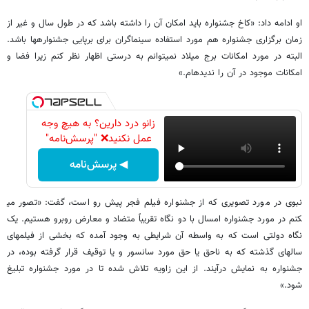
او ادامه داد: «کاخ جشنواره باید امکان آن را داشته باشد که در طول سال و غیر از
زمان برگزاری جشنواره​ هم مورد استفاده سینماگران برای برپایی جشنواره​ها باشد.
البته در مورد امکانات برج میلاد نمی​توانم به درستی اظهار نظر کنم زیرا فضا و
امکانات موجود در آن را ندیده​ام.»
زانو درد دارین؟ به هیچ وجه
عمل نکنید❌ "پرسش‌نامه"
◀ پرسش‌نامه
نبوی در مورد تصویری که از جشنواره فیلم فجر پیش رو است، گفت: «تصور می​
کنم در مورد جشنواره امسال با دو نگاه تقریباً​ متضاد و معارض روبرو هستیم. یک
نگاه دولتی است که به واسطه آن شرایطی به وجود آمده که بخشی از فیلم​های
سال​های گذشته که به ناحق یا حق مورد سانسور و یا توقیف قرار گرفته بوده، در
جشنواره به نمایش درآیند. از این زاویه تلاش شده تا در مورد جشنواره تبلیغ
شود.»