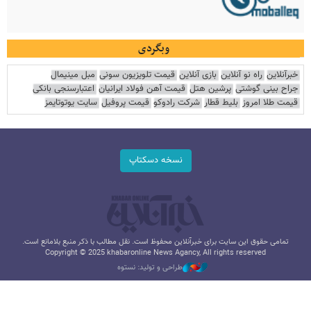
وبگردی
خبرآنلاین
راه نو آنلاین
بازی آنلاین
قیمت تلویزیون سونی
مبل مینیمال
جراح بینی گوشتی
پرشین هتل
قیمت آهن فولاد ایرانیان
اعتبارسنجی بانکی
قیمت طلا امروز
بلیط قطار
شرکت رادوکو
قیمت پروفیل
سایت یوتوتایمز
نسخه دسکتاپ
تمامی حقوق این سایت برای خبرآنلاین محفوظ است. نقل مطالب با ذکر منبع بلامانع است.
Copyright © 2025 khabaronline News Agancy, All rights reserved
طراحی و تولید: نستوه