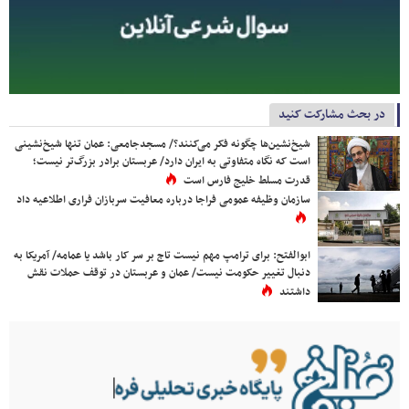
در بحث مشارکت کنید
شیخ‌نشین‌ها چگونه فکر می‌کنند؟/ مسجدجامعی: عمان تنها شیخ‌نشینی
است که نگاه متفاوتی به ایران دارد/ عربستان برادر بزرگ‌تر نیست؛
قدرت مسلط خلیج فارس است
سازمان وظیفه عمومی فراجا درباره معافیت سربازان فراری اطلاعیه داد
ابوالفتح: برای ترامپ مهم نیست تاج بر سر کار باشد یا عمامه/ آمریکا به
دنبال تغییر حکومت نیست/ عمان و عربستان در توقف حملات نقش
داشتند