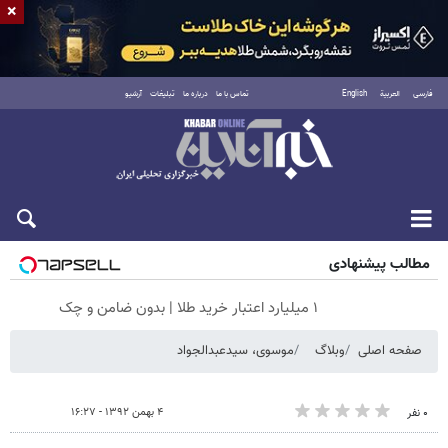
×
فارسی
العربية
English
تماس با ما
درباره ما
تبلیغات
آرشیو
جمعه ۱۶ مرداد ۱۴۰۵
مطالب پیشنهادی
۱ میلیارد اعتبار خرید طلا | بدون ضامن و چک
صفحه اصلی
وبلاگ
موسوی، سیدعبدالجواد
۴ بهمن ۱۳۹۲ - ۱۶:۲۷
۰ نفر