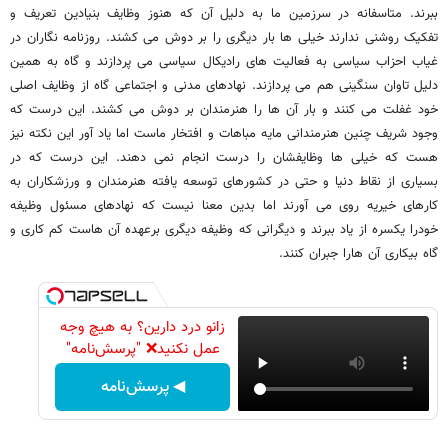
ببرند. متاسفانه در سرزمین ما به دلیل آن که هنوز وظایف بنیادین تعریف و
تفکیک روشنی ندارند خیلی ها بار دیگری را بر دوش می کشند. روزنامه نگاران در
غیاب احزاب سیاسی به فعالیت های رادیکال سیاسی می پردازند و گاه به همین
دلیل تاوان سنگینی هم می پردازند. نهادهای مدنی و اجتماعی گاه از وظایف اصلی
خود غفلت می کنند و بار آن ها را هنرمندان بر دوش می کشند. این درست که
وجود شریف چنین هنرمندانی مایه مباهات و افتخار ماست اما یاد آور این نکته نیز
هست که خیلی ها وظایفشان را درست انجام نمی دهند. این درست که در
بسیاری از نقاط دنیا و حتی در کشورهای توسعه یافته هنرمندان و ورزشکاران به
کارهای خیریه روی می آورند اما بدین معنا نیست که نهادهای مسئول وظیفه
خودرا یکسره از یاد ببرند و دیگرانی که وظیفه دیگری برعهده آن هاست کم کاری و
گاه بیکاری آن هارا جبران کنند.
زانو درد دارین؟ به هیچ وجه
عمل نکنید❌ "پرسش‌نامه"
◀ پرسش‌نامه