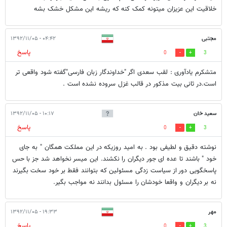
خلاقیت این عزیزان میتونه کمک کنه که ریشه این مشکل خشک بشه
مجتبی
۰۴:۴۲ - ۱۳۹۲/۱۱/۰۵
پاسخ
0
3
متشکرم یادآوری : لقب سعدی اگر "خداوندگار زبان فارسی"گفته شود واقعی تر
است.در ثانی بیت مذکور در قالب غزل سروده نشده است .
سعید خان
۱۰:۱۷ - ۱۳۹۲/۱۱/۰۵
پاسخ
0
3
نوشته دقیق و لطیفی بود . به امید روزیکه در این مملکت همگان " به جای
خود " باشند تا عده ای جور دیگران را نکشند. این میسر نخواهد شد جز با حس
پاسخگویی دور از سیاست زدگی مسئولین که بتوانند فقط بر خود سخت بگیرند
نه بر دیگران و واقعا خودشان را مسئول بدانند نه مواجب بگیر.
مهر
۱۹:۳۳ - ۱۳۹۲/۱۱/۰۵
پاسخ
0
3