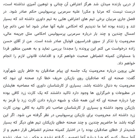
از دربی بازنده میدان شد هرگز اعتراض آن چنانی و توهین آمیزی نداشته است،
درست نیست که مرتبا و مکررا علیه سرمربی پرسپولیس حکم صادر شود. در
فصل جاری مربیان برخی تیم های اعتراض هایی به تیم داوری داشته اند که بسیار
تند و زننده بوده اما ما ندیدیم که احکامی علیه آنها صادر شود اما نمی دانم چرا
امسال چندین و چند بار درباره سرمربی پرسپولیس احکامی مثل جریمه مالی،
محرومیت یا تذکر از سوی فدراسیون فوتبال صادر شده است. من از آقای حسن
زاده درخواست می کنم این پرونده را مجددا بررسی نماید و به همین منظور فردا
با مسئولان کمیته انضباطی صحبت خواهم کرد و اقدامات قانونی لازم را انجام
خواهم داد.
علی پروین درباره محرومیت یک جلسه ای پیام صادقیان به خاطر بازی شهرآورد
گفت: صحنه ای که صادقیان روی بازیکن حریف خطا کرد صحنه ای نبود که
محرومیت به دنبال داشته باشد. بسیاری از کارشناسان داوری که مصاحبه هایشان
در مطبوعات و خبرگزاری ها وجود دارد تاکید داشتند که یک کارت زرد کافی بوده
چرا درباره صحنه ای که این همه شک و شبهه درباره دادن کارت زرد یا قرمز به
بازیکن وجود داشته و بسیاری از کارشناسان صاحب نام تاکید به کافی بودن کارت
زرد داشته اند محرومیت برای بازیکن پرسپولیس در نظر گرفته می شود. اگر این
گونه باشد ما حاضریم چندین و چند صحنه خطای بازیکنان تیم های دیگر که بسیار
شدیدتر از خطای صادقیان بوده را در اختیار کمیته محترم انضباطی قرار دهیم و از
آنها سوال کنیم که چرا درباره آنها تصمیمی گرفته نشده و حکمی نیز صادر نشده