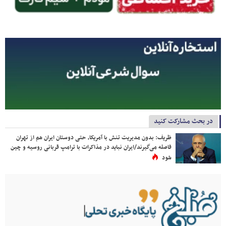
در بحث مشارکت کنید
ظریف: بدون مدیریت تنش با آمریکا، حتی دوستان ایران هم از تهران
فاصله می‌گیرند/ایران نباید در مذاکرات با ترامپ قربانی روسیه و چین
شود