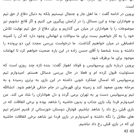
است.
پروین در ادامه گفت : ما اهل جار و جنجال نیستیم بلکه به دنبال دفاع از حق تیم
و هواداران بوده و این مسائل را در آرامش پیگیری می کنیم و اگر قانع نشویم نیز
موضوعات را با هواداران در میان می گذاریم و برای دفاع از حق تیم نهایت تلاش
خود را به کار خواهیم بست برای ما سوالات و ابهاماتی وجود دارد که آن را کمیته
انضباطی در میان خواهیم گذاشت. ما درخواست بررسی مجدد این دو پرونده را
داشته و بنده شخصا با آقای حسن زاده در این باره صحبت خواهم کرد تا ابهامات
موجود برای ما برطرف شود.
پروین درباره بازی پرسپولیس و فولاد اهواز گفت: بنده تازه چند روزی است که
مسئولیت قبول کرده ام و فعلا در حال بررسی مسائل هستم. امیدوارم تیم
پرسپولیس که امسال عملکرد خوبی داشته در این بازی به برتری رسیده و به
مرحله بعدی صعود کند و زمینه برای قهرمانی در جام حذفی فراهم شود. انشاالله
تیم پرسپولیس دست پر به تهران برمی گردد و دل هواداران را شاد می کند. من
امیدوارم فردا یک بازی جذاب و بدون حاشیه را شاهد بوده و برخی اتفاقات که در
بازی قبلی رخ داد را شاهد نباشیم. فوتبال دوستان خوزستانی از قدیم احترام تیم
های مقابل را نگه داشته و امیدوارم در بازی فردا نیز شاهد برخی اتفاقات حاشیه
ای که در بازی قبلی رخ داد نباشیم.
43 43