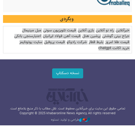
وبگردی
خبرآنلاین
راه نو آنلاین
بازی آنلاین
قیمت تلویزیون سونی
مبل مینیمال
جراح بینی گوشتی
پرشین هتل
قیمت آهن فولاد ایرانیان
اعتبارسنجی بانکی
قیمت طلا امروز
بلیط قطار
شرکت رادوکو
قیمت پروفیل
سایت یوتوتایمز
خرید اکانت chatgpt
نسخه دسکتاپ
تمامی حقوق این سایت برای خبرآنلاین محفوظ است. نقل مطالب با ذکر منبع بلامانع است.
Copyright © 2025 khabaronline News Agancy, All rights reserved
طراحی و تولید: نستوه