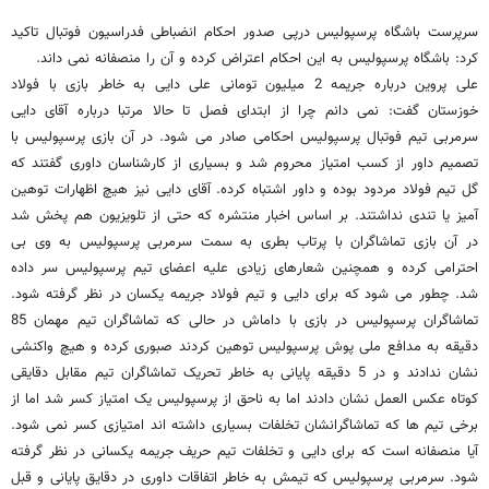
سرپرست باشگاه پرسپولیس درپی صدور احکام انضباطی فدراسیون فوتبال تاکید
کرد: باشگاه پرسپولیس به این احکام اعتراض کرده و آن را منصفانه نمی داند.
علی پروین درباره جریمه 2 میلیون تومانی علی دایی به خاطر بازی با فولاد
خوزستان گفت: نمی دانم چرا از ابتدای فصل تا حالا مرتبا درباره آقای دایی
سرمربی تیم فوتبال پرسپولیس احکامی صادر می شود. در آن بازی پرسپولیس با
تصمیم داور از کسب امتیاز محروم شد و بسیاری از کارشناسان داوری گفتند که
گل تیم فولاد مردود بوده و داور اشتباه کرده. آقای دایی نیز هیچ اظهارات توهین
آمیز یا تندی نداشتند. بر اساس اخبار منتشره که حتی از تلویزیون هم پخش شد
در آن بازی تماشاگران با پرتاب بطری به سمت سرمربی پرسپولیس به وی بی
احترامی کرده و همچنین شعارهای زیادی علیه اعضای تیم پرسپولیس سر داده
شد. چطور می شود که برای دایی و تیم فولاد جریمه یکسان در نظر گرفته شود.
تماشاگران پرسپولیس در بازی با داماش در حالی که تماشاگران تیم مهمان 85
دقیقه به مدافع ملی پوش پرسپولیس توهین کردند صبوری کرده و هیچ واکنشی
نشان ندادند و در 5 دقیقه پایانی به خاطر تحریک تماشاگران تیم مقابل دقایقی
کوتاه عکس العمل نشان دادند اما به ناحق از پرسپولیس یک امتیاز کسر شد اما از
برخی تیم ها که تماشاگرانشان تخلفات بسیاری داشته اند امتیازی کسر نمی شود.
آیا منصفانه است که برای دایی و تخلفات تیم حریف جریمه یکسانی در نظر گرفته
شود. سرمربی پرسپولیس که تیمش به خاطر اتفاقات داوری در دقایق پایانی و قبل