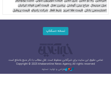
خبرآنلاین
راه نو آنلاین
بازی آنلاین
قیمت تلویزیون سونی
سایت یوتوتایمز
مبل مینیمال
جراح بینی گوشتی
پرشین هتل
قیمت آهن فولاد ایرانیان
اعتبارسنجی بانکی
قیمت طلا امروز
بلیط قطار
شرکت رادوکو
قیمت پروفیل
نسخه دسکتاپ
تمامی حقوق این سایت برای خبرآنلاین محفوظ است. نقل مطالب با ذکر منبع بلامانع است.
Copyright © 2025 khabaronline News Agancy, All rights reserved
طراحی و تولید: نستوه