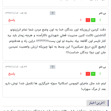
بی نام
۰۵:۱۵ - ۱۳۹۲/۱۱/۰۶
پاسخ
0
0
دقت كردين ازروزيكه اون بندگان خدا به اون وضع مردن شما تمام انرژيتونو
گذاشتين تاثابت كنين مديريت فعلي شهرداري ناكارآمده و هرچه زودتر بايد بره
كنار تاپسر اون آقاهه بياد بشينه تو اون پست!!!؟؟؟؟؟!! دراين راه و هدفتونم
ازهيچ كاري دريغ نميكنين!! اين وسط به تنها چيزيكه ارزش واهميت نميدين
جان اون دوتا بندگان خداست!!!
بی نام
۰۵:۲۲ - ۱۳۹۲/۱۱/۰۶
پاسخ
0
0
اینم شد مثل ماجرای اتوبوس اسکانیا! سوژه خبرگزاری ها تکمیل شد! نوش دارو
بعد از مرگ سهراب!
آخرین اخبار