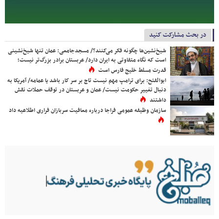
در بحث مشارکت کنید
شیخ‌نشین‌ها چگونه فکر می‌کنند؟/ مسجدجامعی: عمان تنها شیخ‌نشینی
است که نگاه متفاوتی به ایران دارد/ عربستان برادر بزرگ‌تر نیست؛
قدرت مسلط خلیج فارس است
ابوالفتح: برای ترامپ مهم نیست تاج بر سر کار باشد یا عمامه/ آمریکا به
دنبال تغییر حکومت نیست/ عمان و عربستان در توقف حملات نقش
داشتند
سازمان وظیفه عمومی فراجا درباره معافیت سربازان فراری اطلاعیه داد