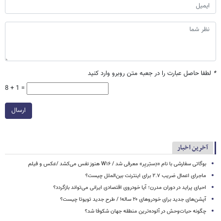
*
لطفا حاصل عبارت را در جعبه متن روبرو وارد کنید
8 + 1 =
ارسال
آخرین اخبار
بوگاتی سفارشی با نام «دِستِریِر» معرفی شد / W۱۶ هنوز نفس می‌کشد /عکس و فیلم
ماجرای اعمال ضریب ۲.۷ برای اینترنت بین‌الملل چیست؟
احیای پراید در دوران مدرن؛ آیا خودروی اقتصادی ایرانی می‌تواند بازگردد؟
آپشن‌های جدید برای خودروهای ۲۰ ساله! / طرح جدید تویوتا چیست؟
چگونه حیات‌وحش در آلوده‌ترین منطقه جهان شکوفا شد؟