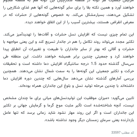
افزایش جمعیت هر گونه در منطقه شکارچیان این گونه هم به منطقه هجوم
خواهند آورد و همین نکته بقا را برای سایر گونه‌هایی که آنها هم غذای شکارچی را
تشکیل می‌دهند، بسیار‌مشکل می‌کند. به خصوص گونه‌هایی از حشرات که در
معرض انقراض هستند، بیشترین آسیب را از این اتفاق خواهند دید».
این تمام چیزی نیست که افزایش نسل حشرات و آفات‌ها را تهدید‌آمیز می‌کند.
تکثیر مجدد می‌تواند روند تکامل را هم در جاندار تسریع کند و این یعنی مواجهه با
حشرات و آفاتی که بهتر از سایر جانداران با طبیعت و تغییرات آن انطباق پیدا
خواهند کرد و جمعیتی چندین برابر همیشه خواهند داشت. این منطقه طی
سی‌سال گذشته حدود 1.5 درجه سانتیگراد افزایش دما داشته است و تحقیقات
حرکت و تکثیر جمعیتی این گونه‌ها را به سمت شمال نشان می‌دهند. همچنین
بررسی آمارهای گذشته نشان می‌دهد سال‌هایی که چندین دوره افزایش دما
داشته‌اند با چندین مرحله تولید نسل و بلوغ این جانداران همراه بوده‌اند.
تابین می‌گوید: «میزان موفقیت این تولید‌نسل‌های میانی برای ما چندان مشخص
نیست، آنچه شناخته‌شده است تأثیر مثبت موج گرما و گرمایش جهانی بر تکثیر
این جانداران است و اگر این روند مهار نشود شاید زمانی برسد که تنها عامل
بازدارنده یعنی سرمای زمستان دیگر وجود نداشته باشد».
کد مطلب
33597