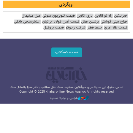
وبگردی
خبرآنلاین
راه نو آنلاین
بازی آنلاین
قیمت تلویزیون سونی
مبل مینیمال
جراح بینی گوشتی
پرشین هتل
قیمت آهن فولاد ایرانیان
اعتبارسنجی بانکی
قیمت طلا امروز
بلیط قطار
شرکت رادوکو
قیمت پروفیل
نسخه دسکتاپ
تمامی حقوق این سایت برای خبرآنلاین محفوظ است. نقل مطالب با ذکر منبع بلامانع است.
Copyright © 2025 khabaronline News Agancy, All rights reserved
طراحی و تولید: نستوه