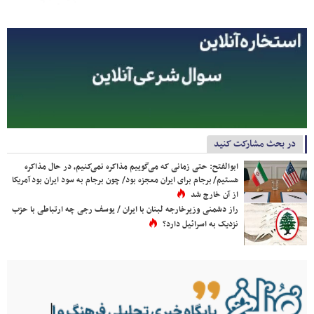
در بحث مشارکت کنید
ابوالفتح: حتی زمانی که می‌گوییم مذاکره نمی‌کنیم، در حال مذاکره
هستیم/ برجام برای ایران معجزه بود/ چون برجام به سود ایران بود آمریکا
از آن خارج شد
راز دشمنی وزیرخارجه لبنان با ایران / یوسف رجی چه ارتباطی با حزب
نزدیک به اسرائیل دارد؟