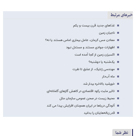
خبرهای مرتبط
غذاهای جدید قرن بیست و یکم
ناجیان زمین
معادن مس کرمان، عامل بیماری ام​اس هستند یا نه؟
اظهارات جوادی مستند و مستدل نبود
اکسیژن زمین از کجا آمده است
یک‌شنبه یا دوشنبه؟
مهندسی ژنتیک، از عشق تا نفرت
ماه آب‌دار
خورشید بالاخره بیدار شد
تاثیر مثبت رکود اقتصادی در کاهش گازهای گلخانه‌ای
محیط زیست در صحن عمومی سازمان ملل
آلودگی دریاها در ایران همچنان افزایش پیدا می کند
قدر زباله‌هایتان را بدانید
نظر شما