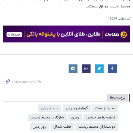
محیط زیست موافق نیستند.
کد مطلب
18339
برچسب‌ها
محیط زیست
گرمایش جهانی
سید جوادی
فاطمه واعظ جوادی
زمین
سازگار با محیط زیست
دوستداران محیط زیست
قطب شمال
روز زمین