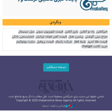
وبگردی
خبرآنلاین
راه نو آنلاین
بازی آنلاین
قیمت تلویزیون سونی
مبل مینیمال
جراح بینی گوشتی
پرشین هتل
قیمت آهن فولاد ایرانیان
اعتبارسنجی بانکی
قیمت طلا امروز
بلیط قطار
شرکت رادوکو
قیمت پروفیل
سایت یوتوتایمز
خرید اکانت chatgpt
نسخه دسکتاپ
تمامی حقوق این سایت برای خبرآنلاین محفوظ است. نقل مطالب با ذکر منبع بلامانع است.
Copyright © 2025 khabaronline News Agancy, All rights reserved
طراحی و تولید: نستوه