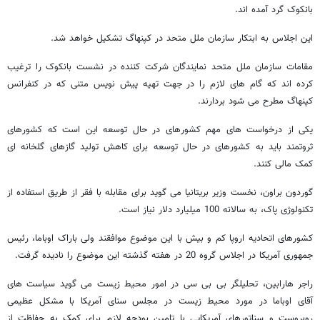
بانکوک گرد آمده اند.
این اجلاس به ابتکار سازمان ملل متحد در کپنهاگ تشکیل خواهد شد.
مقامات سازمان ملل متحد نمایندگان شرکت کننده در نشست بانکوک را ترغیب
کرده اند که گام های لازم را در جهت تهیه پیش نویس متنی که در کنفرانس
کپنهاگ مطرح می شود بردارند.
یکی از درخواست های مهم کشورهای در حال توسعه این است که کشورهای
ثروتمند باید به کشورهای در حال توسعه برای کاهش تولید گازهای گلخانه ای
کمک مالی کنند.
گوردون براون، نخست وزیر بریتانیا می گوید برای مقابله با فقر از طریق استفاده از
تکنولوژی پاک، به سالانه 100 میلیارد دلار نیاز است.
کشورهای اتحادیه اروپا کم و بیش با این موضوع موافقند ولی باراک اوباما، رئیس
جمهوری آمریکا در اجلاس گروه 20 در هفته گذشته این موضوع را نادیده گرفت.
راجر هارابین، تحلیلگر بی بی سی در امور محیط زیست می گوید سیاست های
آقای اوباما در مورد محیط زیست در مجلس سنای آمریکا با مشکل عظیمی
روبروست و سناتورهای آمریکایی با تامین بودجه لازم برای کمک به حفاظت از