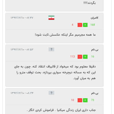
بگردند!!!!
کامران
۰۷:۴۷ - ۱۳۹۲/۱۲/۱۰
4
168
ما همه مجرمیم مگر اینکه عکسش ثابت شود!
بی نام
۰۷:۵۲ - ۱۳۹۲/۱۲/۱۰
113
16
دقیقا معلوم بود که میخواد از قالیباف انتقاد کنه. چون به جای
این که به مساله دوچرخه سواری بپردازه، بحث توقف مترو را
هم به میان آورد.
بی نام
۰۸:۲۴ - ۱۳۹۲/۱۲/۱۰
10
73
جناب داری ایران زندگی میکنیا . فراموش کردی انگار .