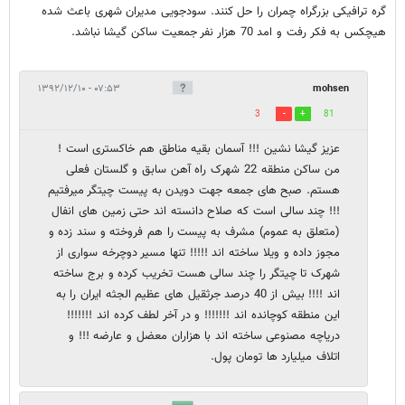
گره ترافیکی بزرگراه چمران را حل کنند. سودجویی مدیران شهری باعث شده
هیچکس به فکر رفت و امد 70 هزار نفر جمعیت ساکن گیشا نباشد.
۰۷:۵۳ - ۱۳۹۲/۱۲/۱۰
mohsen
3
81
عزیز گیشا نشین !!! آسمان بقیه مناطق هم خاکستری است !
من ساکن منطقه 22 شهرک راه آهن سابق و گلستان فعلی
هستم. صبح های جمعه جهت دویدن به پیست چیتگر میرفتیم
!!! چند سالی است که صلاح دانسته اند حتی زمین های انفال
(متعلق به عموم) مشرف به پیست را هم فروخته و سند زده و
مجوز داده و ویلا ساخته اند !!!!! تنها مسیر دوچرخه سواری از
شهرک تا چیتگر را چند سالی هست تخریب کرده و برج ساخته
اند !!!! بیش از 40 درصد جرثقیل های عظیم الجثه ایران را به
این منطقه کوچانده اند !!!!!!! و در آخر لطف کرده اند !!!!!!!
دریاچه مصنوعی ساخته اند با هزاران معضل و عارضه !!! و
اتلاف میلیارد ها تومان پول.