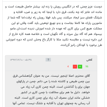
دوست عزيز چمنى كه در انگليس رويش پا زده ايد بيشتر حاصل طبيعت است و
مانده اند عاجز كه چه بكنند، فرق دارد با اينجا كه به زور و ضرب افتابه و
شيلنگ فضاى سبز ايجاد ميكنند، پس بايد فهلا رويش راه نرفت،اما گله شما از
مامورين پارك ها كاملا بجاست و بدو نهيچ توهينى بايد گفت وقتى تو اين
مملكت هيچ كس براى كارى كه عهده دار شده اموزش نديده است،ان مامو
بيسواد هم كه گاه بيل ميزند و گاه نگهبان است و خلاصه همه كاره خارج از
اين دايره نيست و مقايسه نكنيد مثلا با كارگر باغ وحش لندن كه دوره اموزشى
طرز برخورد با كودكان رانيز گزرانده،
آخانی
۰۵:۳۸ - ۱۳۹۲/۱۲/۱۰
4
96
آقای محترم، اصلا اینجور نیست. من به عنوان گیاهشناس فرق
بین چمن طبیعی و کاشته شده را می دانم. چمن در پارکهای
جهان برای پا گذاشتن است. البته چمن کاری آب زیاد می
خواهد. دلیل ما هم برای مخالفت با چمن کاری در کشور
خشکی مانند ایران مصرف آب زیاد برای چمن کاری است. البته
آب رسانی به چمنهای تهران با آفتابه و شلنگ نیست. تمامی آنها