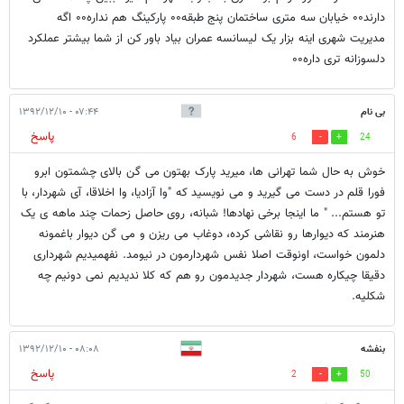
دارند۰۰ خیابان سه متری ساختمان پنج طبقه۰۰ پارکینگ هم نداره۰۰ اگه
مدیریت شهری اینه بزار یک لیسانسه عمران بیاد باور کن از شما بیشتر عملکرد
دلسوزانه تری داره۰۰
بی نام
۰۷:۴۴ - ۱۳۹۲/۱۲/۱۰
پاسخ
6
24
خوش به حال شما تهرانی ها، میرید پارک بهتون می گن بالای چشمتون ابرو
فورا قلم در دست می گیرید و می نویسید که "وا آزادیا، وا اخلاقا، آی شهردار، با
تو هستم... " ما اینجا برخی نهادها! شبانه، روی حاصل زحمات چند ماهه ی یک
هنرمند که دیوارها رو نقاشی کرده، دوغاب می ریزن و می گن دیوار باغمونه
دلمون خواست، اونوقت اصلا نفس شهردارمون در نیومد. نفهمیدیم شهرداری
دقیقا چیکاره هست، شهردار جدیدمون رو هم که کلا ندیدیم نمی دونیم چه
شکلیه.
بنفشه
۰۸:۰۸ - ۱۳۹۲/۱۲/۱۰
پاسخ
2
50