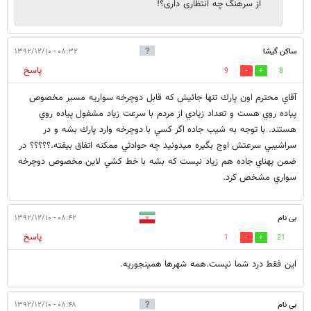
از سرهنگ چه انتظاری داری؟!
ساكن گيشا
۰۸:۳۲ - ۱۳۹۲/۱۲/۱۰
پاسخ
9
8
آقاي محترم اون پارك تنها جائيش كه قابل دوچرخه سواريه مسير مخصوص
پياده روي هست و تعداد زيادي از مردم با سرعت زياد مشغول پياده روي
هستند. با توجه به شيب جاده اگر كسي با دوچرخه وارد پارك بشه و در
سراشيبي سرعتش اوج بگيره ميدونيد چه حوادثي ممكنه اتفاق بيفته.؟؟؟؟؟ در
ضمن پهناي جاده هم زياد نيست كه بشه با خط كشي لاين مخصوص دوچرخه
سواري مشخص كرد.
بی نام
۰۸:۴۲ - ۱۳۹۲/۱۲/۱۰
پاسخ
1
21
این فقط درد شما نیست.همه شهرها همینجوریه.
بی نام
۰۸:۴۸ - ۱۳۹۲/۱۲/۱۰