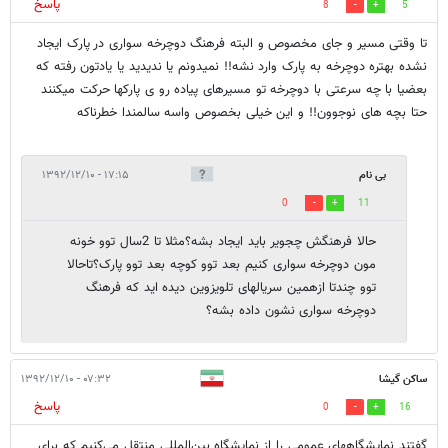
پاسخ
8
5
تا وقتی مسیر و جای مخصوص و البته فرهنگ دوچرخه سواری در پارک ایجاد
نشده بهتره دوچرخه به پارک وارد نشه!! نمیدونم یا ندیدید یا یادتون رفته که
بعضیا با چه سرعتی با دوچرخه تو مسیرهای پیاده رو ی پارکها حرکت میکنند
حتا بچه های نوجوون!! و این خیلی بخصوص واسه سالمندا خطرناکه
بی نام
۱۷:۱۵ - ۱۳۹۲/۱۲/۱۰
0
11
حالا فرهنگش چجویر باید ایجاد بشه؟مثلا تا 2سال توو خونه
مون دوچرخه سواری کنیم بعد توو کوچه بعد توو پارک؟تاحالا
توو چندتا ازهمین سریالهای تلویزوین دیده اید که فرهنگ
دوچرخه سواری نشون داده بشه؟
ساكن گيشا
۰۷:۳۲ - ۱۳۹۲/۱۲/۱۰
پاسخ
0
16
گفتند نمايشگاههاي عمومي را از نمايشگاه بين‌المللي منتقل مي‌كنيم كه براي