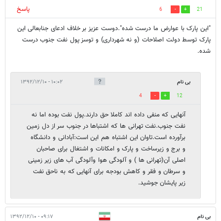
پاسخ
6
21
"این پارک با عوارض ما درست شده".دوست عزیز بر خلاف ادعای جنابعالی این
پارک توسط دولت اصلاحات (و نه شهرداری) و توسز پول نفت جنوب درست
شده.
بی نام
۱۰:۰۲ - ۱۳۹۲/۱۲/۱۰
4
12
آنهایی که منفی داده اند کاملا حق دارند.پول نفت بوده اما نه
نفت جنوب.نفت تهرانی ها که اشتباها در جنوب سر از دل زمین
برآورده است.تاوان این اشتباه هم این است:آبادانی و دانشگاه
و برج و زیرساخت و پارک و امکانات و اشتغال برای صاحبان
اصلی آن(تهرانی ها ) و آلودگی هوا وآلودگی آب های زیر زمینی
و سرطان و فقر و کاهش بودجه برای آنهایی که به ناحق نفت
زیر پایشان جوشید.
بی نام
۰۹:۱۷ - ۱۳۹۲/۱۲/۱۰