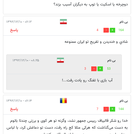
دوچرخه یا اسکیت یا توپ به دیگران آسیب بزند؟
بی نام
۰۶:۱۲ - ۱۳۹۲/۱۲/۱۰
پاسخ
4
164
شادي و خنديدن و تفريح تو ايران ممنوعه
بی نام
۰۸:۲۵ - ۱۳۹۲/۱۲/۱۰
3
53
آب بازی با تفنگ رو یادت رفت...!
بی نام
۰۶:۱۴ - ۱۳۹۲/۱۲/۱۰
پاسخ
7
144
خدا رو شکر قالیباف رییس جمهور نشد، وگرنه تو هر کوی و برزنی چندتا باتوم
به دست می‌گذاشت که هرکی مثلا کج راه رفت، دست تو دماغش کرد، با لباس