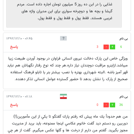
غذایی را در ابن ده روز 5 میلیون تومان اجاره داده است. مردم
گیشا و بچه ها و دوچرخه سواری برای این مدیران واژه های
غریبی هستند. فقط پول و فقط پول و فقط پول.
بی نام
۰۶:۴۵ - ۱۳۹۲/۱۲/۱۰
پاسخ
3
6
ویژگی خاص این پارک دخالت نیروی انسانی فراوان در بوجود آوردن طبیعت زیبا
میباشد.ازاینرو مراقبت دوچندان نیاز داره.هر چند که نوع رفتار نگهبانان هم نباید
قهر آمیز باشه .البته شهرداری بهتره با نصب بیشتر بنر یا تابلو فرهنگ استفاده
صحیح از پارک را نشان بدهد تا حضور گسترده عوامل انسانی تذکر دهنده.
بی نام
۰۷:۱۸ - ۱۳۹۲/۱۲/۱۰
پاسخ
0
36
من هم حدوداً يك ماه پيش كه رفتم پارك گفتگو تا يكي از اين مأمورين(!)
دوربين رو دستم ديد گفت خانوم عكاسي اينجا ممنوعه، بايد بريد از مديريت
مجوز بگيريد. گفتم من دارم از درخت ها و گلها عكس ميگيرم. گفت از هر چي