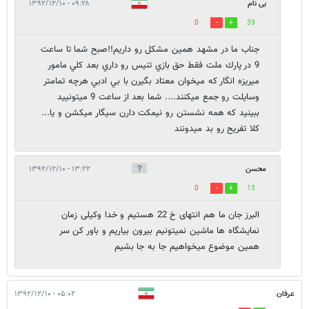
بی نام
۰۹:۲۸ - ۱۳۹۲/۱۲/۱۰
0
39
جناب ما در مشهد همين مشكل رو داريم!!صبح شما تا ساعت
9 در پارك ملت فقط حق بازي تنيس رو داري بعد كلي مامور
ميريزه انگار كه ميخوان معتاد بگيرن با بي ادبي هرچه تمامتر
وسايلت رو جمع ميكنند.... شما بعد از ساعت 9 ميتونييد
ببينيد كه همه نشستن رو نيمكت دارن سيگار ميكشن و يا...
كلا تفريح رو بد ميدونند
محسن
۱۳:۲۲ - ۱۳۹۲/۱۲/۱۰
0
13
البرز جان ما هم انتهای خ 22 هستیم و خدا وکیلی زمان
نمایشگاه ها ماشین نمیتونیم بیرون بیاریم و باور کن سر
همین موضوع میخواهیم جا به جا بشیم
عرفان
۰۵:۰۲ - ۱۳۹۲/۱۲/۱۰