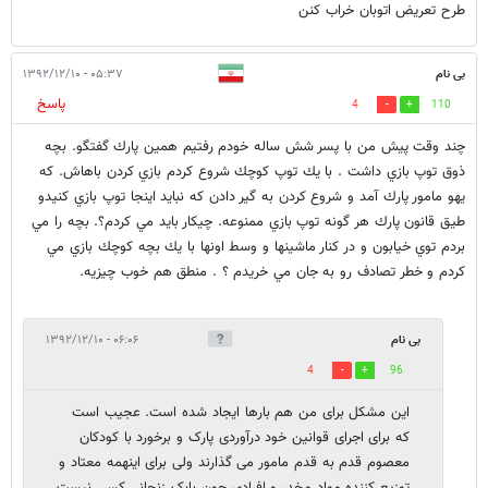
طرح تعریض اتوبان خراب کنن
بی نام
۰۵:۳۷ - ۱۳۹۲/۱۲/۱۰
پاسخ
4
110
چند وقت پيش من با پسر شش ساله خودم رفتيم همين پارك گفتگو. بچه
ذوق توپ بازي داشت . با يك توپ كوچك شروع كردم بازي كردن باهاش. كه
يهو مامور پارك آمد و شروع كردن به گير دادن كه نبايد اينجا توپ بازي كنيدو
طيق قانون پارك هر گونه توپ بازي ممنوعه. چيكار بايد مي كردم؟. بچه را مي
بردم توي خيابون و در كنار ماشينها و وسط اونها با يك بچه كوچك بازي مي
كردم و خطر تصادف رو به جان مي خريدم ؟ . منطق هم خوب چيزيه.
بی نام
۰۶:۰۶ - ۱۳۹۲/۱۲/۱۰
4
96
این مشکل برای من هم بارها ایجاد شده است. عجیب است
که برای اجرای قوانین خود درآوردی پارک و برخورد با کودکان
معصوم قدم به قدم مامور می گذارند ولی برای اینهمه معتاد و
توزیع کننده مواد مخدر و افرادی چون بابک زنجانی کسی نیست