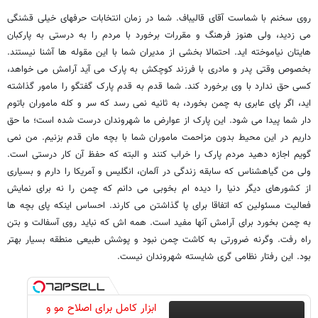
روی سخنم با شماست آقای قالیباف. شما در زمان انتخابات حرفهای خیلی قشنگی
می زدید، ولی هنوز فرهنگ و مقررات برخورد با مردم را به درستی به پارکبان
هایتان نیاموخته اید. احتمالا بخشی از مدیران شما با این مقوله ها آشنا نیستند.
بخصوص وقتی پدر و مادری با فرزند کوچکش به پارک می آید آرامش می خواهد،
کسی حق ندارد با وی برخورد کند. شما قدم به قدم پارک گفتگو را مامور گذاشته
اید، اگر پای عابری به چمن بخورد، به ثانیه نمی رسد که سر و کله ماموران باتوم
دار شما پیدا می شود. این پارک از عوارض ما شهروندان درست شده است؛ ما حق
داریم در این محیط بدون مزاحمت ماموران شما با بچه مان قدم بزنیم. من نمی
گویم اجازه دهید مردم پارک را خراب کنند و البته که حفظ آن کار درستی است.
ولی من گیاهشناس که سابقه زندگی در آلمان، انگلیس و آمریکا را دارم و بسیاری
از کشورهای دیگر دنیا را دیده ام بخوبی می دانم که چمن را نه برای نمایش
فعالیت مسئولین که اتفاقا برای پا گذاشتن می کارند. احساس اینکه پای بچه ها
به چمن بخورد برای آرامش آنها مفید است. همه اش که نباید روی آسفالت و بتن
راه رفت. وگرنه ضرورتی به کاشت چمن نبود و پوشش طبیعی منطقه بسیار بهتر
بود. این رفتار نظامی گری شایسته شهروندان نیست.
ابزار کامل برای اصلاح مو و