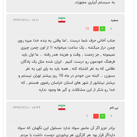
به سیستم آبیاری مجهزند.
سعید
۰۹:۱۱ - ۱۳۹۲/۱۲/۱۰
15
6
جناب آخانی حرف شما درست , اما وقتی یه بنده خدا میره روی
چمن دراز میکشه , یک ساعت میخوابه !! از اون چمن چیزی
نمیمونه , جز زحمت , وقت و هزینه هدر رفته .. ما اول باید
فرهنگ خودمون رو درست کنیم . ایران شده مثل یک پادگان
نظامی که یه نفر اشتباه کنه , همه باید به پای اون یه نفر
بسوزن .. البته من خودم در ماه 10 روز بیشتر تهران نیستم و
بیشتر نیشابور از شهر های استان خراسان رضوی هستم , که
خدا رو شکر از این مشکلات و گیر ها وجود نداره
بی نام
۰۹:۳۹ - ۱۳۹۲/۱۲/۱۰
1
9
برادر عزیز اگر آن مامور سواد ندارد مسئول این نگهبان که سواد
دارداگر قرار بود هر کارگری هر برخوردی دوست داشت با مردم