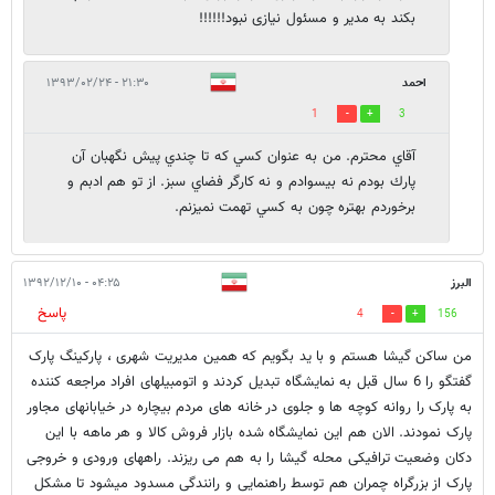
بکند به مدیر و مسئول نیازی نبود!!!!!!
احمد
۲۱:۳۰ - ۱۳۹۳/۰۲/۲۴
1
3
آقاي محترم. من به عنوان كسي كه تا چندي پيش نگهبان آن
پارك بودم نه بيسوادم و نه كارگر فضاي سبز. از تو هم ادبم و
برخوردم بهتره چون به كسي تهمت نميزنم.
البرز
۰۴:۲۵ - ۱۳۹۲/۱۲/۱۰
پاسخ
4
156
من ساکن گیشا هستم و با ید بگویم که همین مدیریت شهری ، پارکینگ پارک
گفتگو را 6 سال قبل به نمایشگاه تبدیل کردند و اتومبیلهای افراد مراجعه کننده
به پارک را روانه کوچه ها و جلوی در خانه های مردم بیچاره در خیابانهای مجاور
پارک نمودند. الان هم این نمایشگاه شده بازار فروش کالا و هر ماهه با این
دکان وضعیت ترافیکی محله گیشا را به هم می ریزند. راههای ورودی و خروجی
پارک از بزرگراه چمران هم توسط راهنمایی و رانندگی مسدود میشود تا مشکل