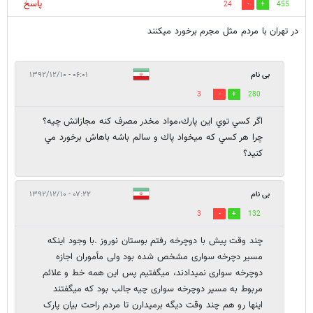
پاسخ
24
455
در تهران با مردم مثل مجرم برخورد ميكنند
بی نام
۰۶:۰۱ - ۱۳۹۲/۱۲/۱۰
3
280
اگر كسي توي اين پارك،مواد مخدر مصرف كنه مجازاتش چيه؟
چرا هر كسي كه ميخواد پاك و سالم باشه باهاش برخورد مي
كنيد؟
بی نام
۰۷:۲۲ - ۱۳۹۲/۱۲/۱۰
3
132
چند وقت پیش با دوچرخه رفتم بوستان نوروز .با وجود اینکه
مسیر دچرخه سواری مشخص شده بود ولی مأموران اجازه
دوچرخه سواری نمیدادند، میگفتیم پس این همه خط و علائم
مربوط به مسیر دوچرخه سواری چیه جالب بود که میگفتند
اینها رو هم چند وقت دیگه برمیدارن تا مردم راحت بیان پارک