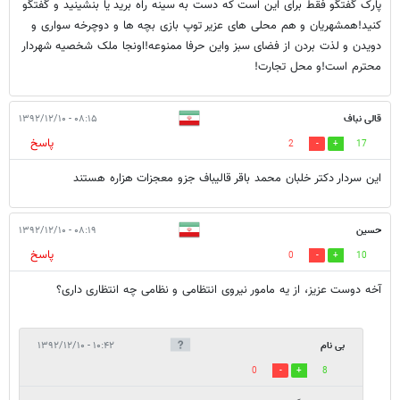
پارک گفتگو فقط برای این است که دست به سینه راه برید یا بنشینید و گفتگو
کنید!همشهریان و هم محلی های عزیر توپ بازی بچه ها و دوچرخه سواری و
دویدن و لذت بردن از فضای سبز واین حرفا ممنوعه!اونجا ملک شخصیه شهردار
محترم است!و محل تجارت!
قالی نباف
۰۸:۱۵ - ۱۳۹۲/۱۲/۱۰
پاسخ
2
17
این سردار دکتر خلبان محمد باقر قالیباف جزو معجزات هزاره هستند
حسین
۰۸:۱۹ - ۱۳۹۲/۱۲/۱۰
پاسخ
0
10
آخه دوست عزیز، از یه مامور نیروی انتظامی و نظامی چه انتظاری داری؟
بی نام
۱۰:۴۲ - ۱۳۹۲/۱۲/۱۰
0
8