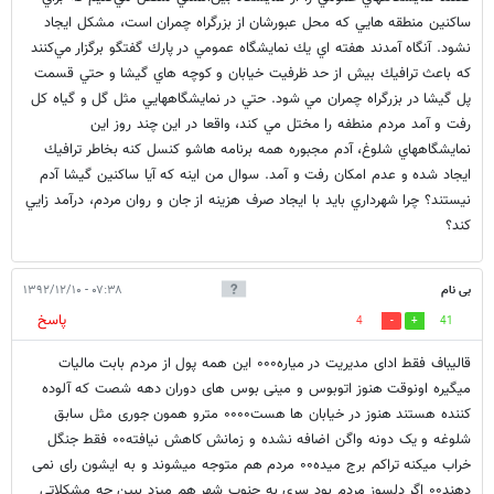
ساكنين منطقه هايي كه محل عبورشان از بزرگراه چمران است، مشكل ايجاد
نشود. آنگاه آمدند هفته اي يك نمايشگاه عمومي در پارك گفتگو برگزار مي‌كنند
كه باعث ترافيك بيش از حد ظرفيت خيابان و كوچه هاي گيشا و حتي قسمت
پل گيشا در بزرگراه چمران مي شود. حتي در نمايشگاههايي مثل گل و گياه كل
رفت و آمد مردم منطفه را مختل مي كند، واقعا در اين چند روز اين
نمايشگاههاي شلوغ، آدم مجبوره همه برنامه هاشو كنسل كنه بخاطر ترافيك
ايجاد شده و عدم امكان رفت و آمد. سوال من اينه كه آيا ساكنين گيشا آدم
نيستند؟ چرا شهرداري بايد با ايجاد صرف هزينه از جان و روان مردم، درآمد زايي
كند؟
بی نام
۰۷:۳۸ - ۱۳۹۲/۱۲/۱۰
پاسخ
4
41
قالیباف فقط ادای مدیریت در میاره۰۰۰ این همه پول از مردم بابت مالیات
میگیره اونوقت هنوز اتوبوس و مینی بوس های دوران دهه شصت که آلوده
کننده هستند هنوز در خیابان ها هست۰۰۰۰ مترو همون جوری مثل سابق
شلوغه و یک دونه واگن اضافه نشده و زمانش کاهش نیافته۰۰ فقط جنگل
خراب میکنه تراکم برج میده۰۰ مردم هم متوجه میشوند و به ایشون رای نمی
دهند۰۰ اگر دلسوز مردم بود سری به جنوب شهر هم میزد ببین چه مشکلاتی