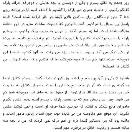
روز جمعه به اتفاق پسرم و یکی از دوستان و بچه هایش با دوچرخه اطراف پارک
گفتگو رفتیم. از حاشیه چمران دور پارک را گشتیم تا کشف کنیم آیا در برنامه ریزی
خط 7 مترو ایستگاهی برای ساکنان بالای گیشا در نظر گرفته شده است؟ البته
پاسخ این سوال را نیافتیم. فقط شنیدیم که عملیات ساخت مترو در این منطقه
متوقف شده است. اما به محض آنکه از اتوبان به جنوب پارک رفتیم، مامورهای
پارک با ما برخورد کردند که چرا با دوچرخه آمدید. هر چه توضیح دادیم، ما پیاده
هستیم و خونه مون این بالا است، هر ماموری را راضی می کردیم، چند قدم بعد
تر یکی دیگر می آمد و روی اعصابمان رژه می رفت. به آنها گفتم، به خدا این
دوچرخه است، اینها هم سه تا بچه کوچکند، ما نه قاتلیم و نه مواد فروش، می
گفتند که نمیشه!
بلاخره از یکی از آنها پرسیدم چرا شما ول کن نیستید؟ گفت سیستم کنترل اینجا
به گونه ای است که اگر در اینجا دوچرخه ای را ببینند ماموران کنترل به مدیریت
خبر می دهند و سر ماه 30 هزار تومان از حقوق ما به خاطر این دوچرخه شما کم
می شود. چهار سال پیش هم که در همین پارک با پسرم آمده بودم عکس بگیرم
ماموران مانع شدند و گفتند که دوربین شما حرفه ای است و نمی توانید عکس
بگیرید. آن موقع هم مقاومت من بی فایده بود، چون تعداد زیادی مامور آمدند و
مانده بود که مرا دستگیر کنند! ذره ای هم درک نمی کردند که من با بچه سه
ساله هستم و رعایت اخلاق در برخورد مهم است.