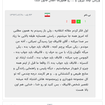
ورزشی اومد بیرون و ... رو همون‌جا اعمال قانون کنند!
بی نام
۰۵:۴۳ - ۱۳۹۳/۰۲/۲۰
2
1
اول فکر کردم مقاله انتقادیه ، ولی باز رسیدم به همون مطلبی
که امروز همه جا میشنوم ، راستی همسایه طبقه بالایی ما زیاد
سر صدا میکنه ، آقای قالیباف چرا رسیدگی نمیکنی ، آخه من
موندم ، یکی میگه پرچم کجه ، قالباف باید جواب بده ، یکی
میگه نگهبان پارک با من بد حرف زد ، قالیباف باید جواب بده ،
اتوبوس چپ میکنه ، قالباف باید جواب بده ، گشت ارشاد تو
کنسرته ، قالباف باید جواب بده ،// واقعا ما قبل از اینم همه
چیزو از شهردار میخواستیم ، دیگه پلیس و راهنمایی رانندگی و
منابع طبیعی و آتشنشانی و... و هر کارمند درجه چندمی که تو
کل مجموعه شهرداری و زیرمجموعه هاش اشتباه کنه میشه
تقصیر شخص قالیباف ، بس کنید تو رو خدا ، خدایی هم اون
بالا هست