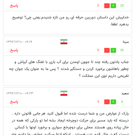
پاسخ
0
20
خداییش این داستان دوربین حرفه ای رو من تازه شنیدم.یعنی چی؟ توضیح
بدهید لطفا.
سینا
۰۹:۱۹ - ۱۳۹۲/۱۲/۱۰
پاسخ
0
30
جناب یادتون رفته چند تا جوون اومدن برای آب بازی با تفنگ های آبپاش و
چطور باهاشون برخورد کردن و دستگیر شدند ؟ پس ما به عنوان یک جوان چه
تفریحی داریم توی این مملکت ؟
سعید
۰۹:۲۳ - ۱۳۹۲/۱۲/۱۰
پاسخ
9
4
پارک از عوارض من و شما درست شده اما قبول کنید هر جایی قانونی داره .
درسته که باید مسیر برای حرکت دوچرخه ایجاد بشه اما تو پارکی که همه در
حال پیاده روی هستند محلی برای دوچرخع سواری و برخورد اونها با کسانی
نیست که در حال قدم زدن هستند . اینکه ادعا میکنید عوارض ما دادیم حق