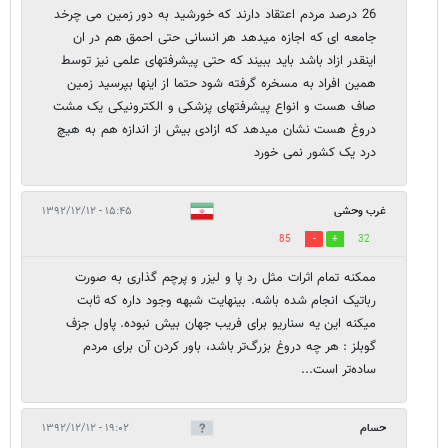
26 درصد مردم اعتقاد دارند که خورشید به دور زمین می چرخد
جامعه ای که اجازه میدهد هر انسانی حتی احمق هم در ان
اینقدر ازاد باشد باید ببیند که حتی پیشرفتهای علمی نیز توسط
همین افراد به مسخره گرفته شود حتما از اینها بپرسید زمین
صاف هست و انواع پیشرفتهای پزشکی و الکترونیکی یک مشت
دروغ هست نشان میدهد که ازادی بیش از اندازه هم به هیچ
درد یک کشور نمی خورد
غرب وحشی
۱۵:۴۵ - ۱۳۹۲/۱۲/۱۲
85
32
ممکنه تمام اثرات مثل رد پا و لیزر و پرچم گذاری به صورت
رباتیک انجام شده باشه. بینهایت شبهه وجود داره که ثابت
میکنه این یه سناریو برای فریب جهان بیش نبوده. پاول جزف
گوبلز : هر چه دروغ بزرگ‌تر باشد، باور کردن آن برای مردم
ساده‌تر است...
حسام
۱۹:۰۲ - ۱۳۹۲/۱۲/۱۲