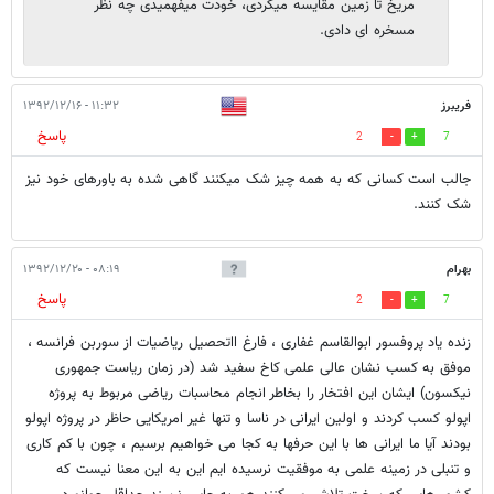
مریخ تا زمین مقایسه میکردی، خودت میفهمیدی چه نظر
مسخره ای دادی.
فریبرز
۱۱:۳۲ - ۱۳۹۲/۱۲/۱۶
پاسخ
2
7
جالب است کسانی که به همه چیز شک میکنند گاهی شده به باورهای خود نیز
شک کنند.
بهرام
۰۸:۱۹ - ۱۳۹۲/۱۲/۲۰
پاسخ
2
7
زنده یاد پروفسور ابوالقاسم غفاری ، فارغ ااتحصیل ریاضیات از سوربن فرانسه ،
موفق به کسب نشان عالی علمی کاخ سفید شد (در زمان ریاست جمهوری
نیکسون) ایشان این افتخار را بخاطر انجام محاسبات ریاضی مربوط به پروژه
اپولو کسب کردند و اولین ایرانی در ناسا و تنها غیر امریکایی حاظر در پروژه اپولو
بودند آیا ما ایرانی ها با این حرفها به کجا می خواهیم برسیم ، چون با کم کاری
و تنبلی در زمینه علمی به موفقیت نرسیده ایم این به این معنا نیست که