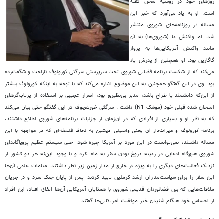
روزهای خود در روسیه سخن گفته
است. او به یاد می‌آورد که خبر این
مساله در روزنامه‌های شوروی منتشر
شد، اما واکنش ما (شوروی‌ها) به آن
مانند واکنش آمریکایی‌ها به پرواز
گاگارین بود. او همچنین از پدرش یاد
می‌کند که از شکست برنامه فضایی شوروی تحت سرپرستی سرگئی کورولوف ناراحت و شگفت‌زده
بود. وی در این گفتگو همچنین به این موضوع اشاره می‌کند که با توجه به اینکه کورولوف بیشتر
از این‌که دانشمند یا طراح باشد، مدیر بی‌نظیری بود، اصرار عجیبی بر استفاده از پرتاب‌گرهای
امتحان شده قبلی خود (موشک N1) داشت . سرگئی خورشچوف در این گفتگو حتی بیان می‌کند
که به نظر او و بسیاری از افرادی که در آن‌زمان از جزئیات برنامه‌های شوروی اطلاع داشتند،
برنامه کورولوف و میراث‌دار آن یعنی واسیلی میشین به لحاظ فلسفه‌ای که در مواجهه با این
مساله داشتند، نمی‌توانست در این مورد بر آمریکا چیره شود. حتی سیستم عظیم پروپاگاندای
شوروی هیچ‌گاه ادعایی در زمینه دروغ بودن سفر به ماه نکرد و با وجود این‌که هر دو کشور از
نزدیک فعالیت‌های دیگری را به ویژه در خارج از مدار زمین زیر نظر داشتند، مقامات علمی آن‌ها
این سفر را برای سیاست‌مداران ارشد کرملین تایید کردند. پس از پایان جنگ سرد و در جریان
ملاقات‌هایی که بین فضانوردان قدیمی شوروی با همتایان آمریکایی آن‌ها اتفاق افتاد، این افراد
از احساس خود هنگام شنیدن خبر موفقیت آمریکایی‌ها گفتند.