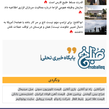
قدرت مسلط خلیج فارس است
سازمان وظیفه عمومی فراجا درباره معافیت سربازان فراری اطلاعیه داد
ابوالفتح: برای ترامپ مهم نیست تاج بر سر کار باشد یا عمامه/ آمریکا به
دنبال تغییر حکومت نیست/ عمان و عربستان در توقف حملات نقش
داشتند
وبگردی
خبرآنلاین
راه نو آنلاین
بازی آنلاین
قیمت تلویزیون سونی
مبل مینیمال
جراح بینی گوشتی
پرشین هتل
قیمت آهن فولاد ایرانیان
اعتبارسنجی بانکی
قیمت طلا امروز
بلیط قطار
شرکت رادوکو
قیمت پروفیل
سایت یوتوتایمز