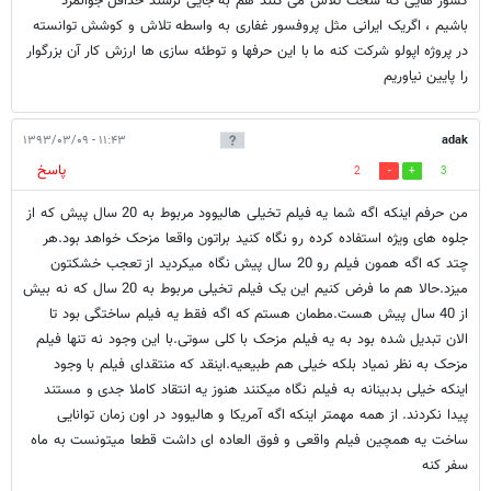
کشور هایی که سخت تلاش می کنند هم به جایی نرسند حداقل جوانمرد
باشیم ، اگریک ایرانی مثل پروفسور غفاری به واسطه تلاش و کوشش توانسته
در پروژه اپولو شرکت کنه ما با این حرفها و توطئه سازی ها ارزش کار آن بزرگوار
را پایین نیاوریم
۱۱:۴۳ - ۱۳۹۳/۰۳/۰۹
adak
پاسخ
2
3
من حرفم اینکه اگه شما یه فیلم تخیلی هالیوود مربوط به 20 سال پیش که از
جلوه های ویژه استفاده کرده رو نگاه کنید براتون واقعا مزحک خواهد بود.هر
چتد که اگه همون فیلم رو 20 سال پیش نگاه میکردید از تعجب خشکتون
میزد.حالا هم ما فرض کنیم این یک فیلم تخیلی مربوط به 20 سال که نه بیش
از 40 سال پیش هست.مطمان هستم که اگه فقط یه فیلم ساختگی بود تا
الان تبدیل شده بود به یه فیلم مزحک با کلی سوتی.با این وجود نه تنها فیلم
مزحک به نظر نمیاد بلکه خیلی هم طبیعیه.اینقد که منتقدای فیلم با وجود
اینکه خیلی بدبینانه به فیلم نگاه میکنند هنوز یه انتقاد کاملا جدی و مستند
پیدا نکردند. از همه مهمتر اینکه اگه آمریکا و هالیوود در اون زمان توانایی
ساخت یه همچین فیلم واقعی و فوق العاده ای داشت قطعا میتونست به ماه
سفر کنه