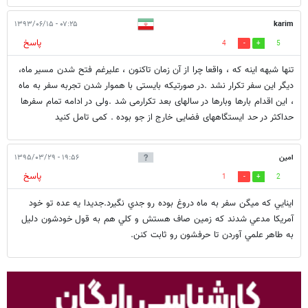
۰۷:۲۵ - ۱۳۹۳/۰۶/۱۵
karim
پاسخ
4
5
تنها شبهه اینه که ، واقعا چرا از آن زمان تاکنون ، علیرغم فتح شدن مسیر ماه،
دیگر این سفر تکرار نشد .در صورتیکه بایستی با هموار شدن تجربه سفر به ماه
، این اقدام بارها وبارها در سالهای بعد تکرارمی شد .ولی در ادامه تمام سفرها
حداکثر در حد ایستگاههای فضایی خارج از جو بوده . کمی تامل کنید
امين
۱۹:۵۶ - ۱۳۹۵/۰۳/۲۹
پاسخ
1
2
اينايي كه ميگن سفر به ماه دروغ بوده رو جدي نگيرد.جديدا يه عده تو خود
آمريكا مدعي شدند كه زمين صاف هستش و كلي هم به قول خودشون دليل
به طاهر علمي آوردن تا حرفشون رو ثابت كنن.