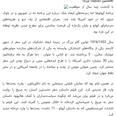
نخستین تشکیک بزرگ
با گذشت چند سال از موفقیت
برنامه آپولوها اما زمزمه‌های ایجاد شک درباره این برنامه نه در شوروی و در بلوک
شرق، که در خود آمریکا بلند شد. بحران اقتصادی از یک سو و هزینه‌های
سرسام‌آور آپولو و پایان یک‌باره آن فرصت مناسبی برای مطرح شدن نظریه توطئه
در این باره بود.
سال 1974/1353 اولین گام بزرگ در زمینه ایجاد تشکیک در این سفر از سوی
کارمند یکی از بنگاه‌های انتشاراتی وابسته به یکی از شرکت‌های سازنده موتورهای
موشک ساترن - 5 برداشته شد. او کتابی با عنوان : «ما هرگز به ماه نرفته‌ایم،
زیان 30 میلیارد دلاری آمریکا» را با طرح ایده‌هایی مبنی بر دروغ بودن این سفر
منتشر کرد. چنین عنوانی موجی از بحث و مباحثه را در جامعه آمریکایی و در سایر
نقاط جهان ایجاد کرد.
در همین ایام بود که نمایش فیلمی سینمایی به نام «کاپریکون - وان» بحث‌ها را
وارد فاز جدیدی کرد. این فیلم داستان سفر نخستین انسان به مریخ را روایت
می‌کرد و در فیلم بیان می‌شد که چگونه سیاست‌مداران با کمک هالیوود داستان
سفر به مریخ را شبیه‌سازی کرده‌اند تا افکار عمومی را گمراه کنند. این فیلم با
اشارات غیرمستقیمی که به داستان آپولو - 11 داشت، بحث‌ها را وارد مرحله جدید
کرد.