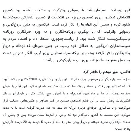
این رویدادها هم‌زمان شد با رسوایی واترگیت و مشخص شده بود کمپین
انتخاباتی نیکسون برای تضمین پیروزی در انتخابات از کمپین انتخاباتی دموکرات‌ها
شنود کرده و سپس این اتهام‌ها را انکار کرده است. نیکسون به دلیل دروغ‌گویی و
رسوایی واترگیت که با پیگیری روزنامه‌نگاران و به ویژه خبرنگاران روزنامه
واشینگتن‌پست آشکار شده بود، از ریاست‌جمهوری استعفا داد و اعتماد مردم به
سیاستمداران آمریکایی به حداقل خود رسید. در چنین دوره‌ای که توطئه و دروغ
واشینگتن را فرا گرفته بود، باور اینکه سیاستمداران برای فریب افکار عمومی دست
به جعل سفر به ماه بزنند، برای مردم باورکردنی می‌آمد.
فاکس، تنور توهم را داغ‌تر کرد
سال‌ها بعد بار دیگر این موضوع دوباره داغ شد. این بار و در 15 فوریه 2001/ 25 بهمن 1379 بود
که شبکه تلویزیونی فاکس مستندی یک ساعته درباره سفر به ماه تهیه کرد. این فیلم با عنوان
«نظریه توطئه: آیا ما بر ماه فرود آمدیم؟» و با اجرای میچ پلیگی یکی از بازیگران سریال
ایکس‌فایلز پخش شد. در این فیلم ادعاهای پیشین در کنار تصاویر و عکس‌هایی منتخب قرار
می‌گرفت و با ساختاری حرفه‌ای درباره این‌که آیا سفر به ماه صورت گرفته است یا نه بحث
می‌کرد. این مستند به قدری تاثیرگذار بود که برخی از آمارها نشان می‌داد پس از پخش آن
تعداد طرفداران نظریه توطئه و دروغ بودن سفر به ماه از حدود 5 درصد به 20 درصد افزایش
یافته است!