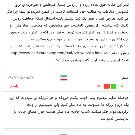
تیتر این مقاله فوق‌العاده زرده و از روش بسیار غیرعلمی و غیرحرفه‌ای برای
کشوندن مخاطب به مطلب خود استفاده کردید. در ضمن نمی‌دونم شما چرا فکر
می‌کنید هر چی تعداد صفر یک تیتر بیشتر باشه احتمال اینکه مخاطب روش
کلیک کنه بیشتره . از بعضی کامنت‌ها هم مشخص که مخاطب اصلاً متن رو
نخونده و فقط از روی تیتر قضاوت کرده. به نظر من اگه یه تیتر درست درمون
می‌ذاشتین و متن رو هم به صورت سوال جواب می‌نوشتین خیلی
مشکل‌گشاتر از این مجموعه‌ی چند قسمتی بود . کاری که فیل پلیت ۱۵ سال
پیش انجام داده http://www.badastronomy.com/bad/tv/foxapollo.html
شاید این‌جوری بشه اونی که خوابه رو بیدار کرد...
میثم
۰۵:۲۳ - ۱۳۹۲/۱۲/۱۵
پاسخ
10
6
حوصله ندارم توضیح بدم خودم رشتم فیزیکه و هر فیزیکدانی میدونه که این
یک دروغ بزرگه ما میتونیم به ماه سفر کنیم ولی نمیتونیم از اونجا
برگردیم،عوام فکر میکنند شتاب جاذبه ماه صفر هست چون معنای جادبه را
بدرستس نمیدانند