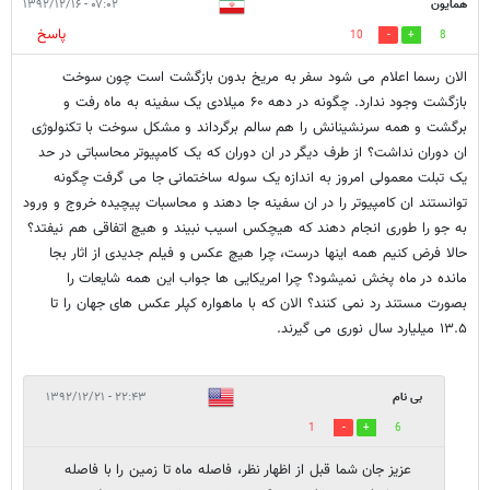
همایون
۰۷:۰۲ - ۱۳۹۲/۱۲/۱۶
پاسخ
10
8
الان رسما اعلام می شود سفر به مریخ بدون بازگشت است چون سوخت
بازگشت وجود ندارد. چگونه در دهه ۶۰ میلادی یک سفینه به ماه رفت و
برگشت و همه سرنشینانش را هم سالم برگرداند و مشکل سوخت با تکنولوژی
ان دوران نداشت؟ از طرف دیگر در ان دوران که یک کامپیوتر محاسباتی در حد
یک تبلت معمولی امروز به اندازه یک سوله ساختمانی جا می گرفت چگونه
توانستند ان کامپیوتر را در ان سفینه جا دهند و محاسبات پیچیده خروج و ورود
به جو را طوری انجام دهند که هیچکس اسیب نبیند و هیچ اتفاقی هم نیفتد؟
حالا فرض کنیم همه اینها درست، چرا هیچ عکس و فیلم جدیدی از اثار بجا
مانده در ماه پخش نمیشود؟ چرا امریکایی ها جواب این همه شایعات را
بصورت مستند رد نمی کنند؟ الان که با ماهواره کپلر عکس های جهان را تا
۱۳.۵ میلیارد سال نوری می گیرند.
بی نام
۲۲:۴۳ - ۱۳۹۲/۱۲/۲۱
1
6
عزیز جان شما قبل از اظهار نظر، فاصله ماه تا زمین را با فاصله