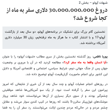
شبهات آپولو – بخش 2
دروغ 30,000,000,000 دلاری سفر به ماه از
کجا شروع شد؟
نخستین گام بزرگ برای تشکیک در برنامه‌های آپولو، دو سال بعد از بازگشت
آپولو-17 و با انتشار کتاب « ما هرگز به ماه نرفته‌ایم، زیان 30 میلیارد دلاری
آمریکا» برداشته شد.
پوریا ناظمی
: روز گذشته نخستین بخش از سری مطالب «
شبهات آپولو
» را با عنوان
«
آیا انسان واقعا به ماه سفر کرد؟
» مطالعه کردید که در آن با مروری بر وضعیت
جهان پس از جنگ جهانی دوم، شرایط سیاسی، اجتماعی و اقتصادی آمریکا و دلایل
این کشور برای انجام ماموریت گران‌قیمت آپولو توضیح داده شد.
در روزهای انجام عملیات آپولو و چند سال بعد از آن خبری از شایعاتی که امروز
پیرامون این سفر را گرفته است نبود. از یک سو آمریکایی‌ها شاهد موفقیتی
چشم‌گیر بودند و از سوی دیگر بسیاری از آن‌ها می‌توانستند خود شاهد پرواز
موشک‌های غول‌پیکر ساترن-5 باشند که روزها در کیپ کندی سوار می‌شد و مقابل
چشم مردم و در حالی‌که مردم چندین ایالت می‌توانستند رد سفر آن را به فضا