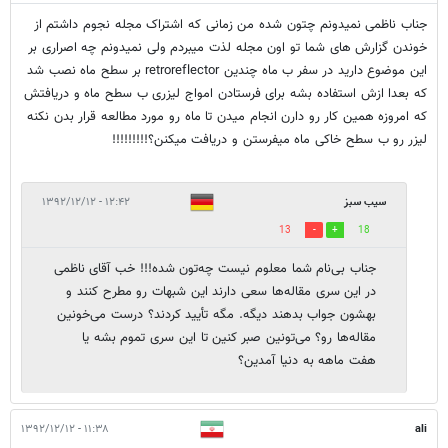
جناب ناظمی نمیدونم چتون شده من زمانی که اشتراک مجله نجوم داشتم از
خوندن گزارش های شما تو اون مجله لذت میبردم ولی نمیدونم چه اصراری بر
این موضوع دارید در سفر ب ماه چندین retroreflector بر سطح ماه نصب شد
که بعدا ازش استفاده بشه برای فرستادن امواج لیزری ب سطح ماه و دریافتش
که امروزه همین کار رو دارن انجام میدن تا ماه رو مورد مطالعه قرار بدن نکنه
لیزر رو ب سطح خاکی ماه میفرستن و دریافت میکنن؟!!!!!!!!!
سیب سبز
۱۲:۴۲ - ۱۳۹۲/۱۲/۱۲
13
18
جناب بی‌نام شما معلوم نیست چه‌تون شده!!! خب آقای ناظمی
در این سری مقاله‌ها سعی دارند این شبهات رو مطرح کنند و
بهشون جواب بدهند دیگه. مگه تأیید کردند؟ درست می‌خونین
مقاله‌ها رو؟ می‌تونین صبر کنین تا این سری تموم بشه یا
هفت ماهه به دنیا آمدین؟
۱۱:۳۸ - ۱۳۹۲/۱۲/۱۲
ali