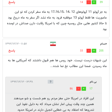
پاسخ
14
39
به جز آپولو 11 آپولوهای 12 ،14 ،17،16،15 به ماه سفر کردن که تو این
ماموریت ها فقط آپولو 13 موفقبه فرود به ماه نشد اگر سفر به ماه دروغ بود
تا حالا کشور هایی مثل روسیه چین که با امریکا رقابت دارن صداش در اومده
بود
حسام
۱۱:۵۷ - ۱۳۹۲/۱۲/۱۲
پاسخ
33
205
این شبهات درست نیست. خود روس ها هم قبول داشتند که آمریکایی ها به
ماه رسیدن. ضمنا این مطالب نخ نما شده...
بی نام
۱۴:۳۸ - ۱۳۹۲/۱۲/۱۲
86
17
این افراد در امریکا حتی مغز مردم رو هم شست و شو میدهند
همین چند وقت پیش امار نشان میداد که به دلیل نفوذ این
تندروها که اعتقاد به بی خطایی انجیل دارند در امریکا حدود