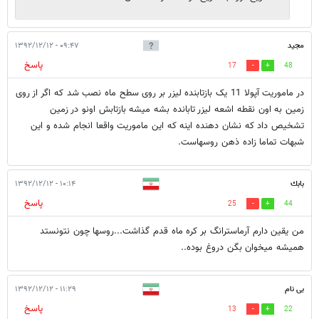
مجید
۰۹:۴۷ - ۱۳۹۲/۱۲/۱۲
پاسخ
17
48
در ماموریت آپولا 11 یک بازتابنده لیزر بر روی سطح ماه نصب شد که اگر از روی
زمین به اون نقطه اشعه لیزر تابانده بشه میشه بازتابش اونو در زمین
تشخیص داد که نشان دهنده اینه که این ماموریت واقعا انجام شده و این
شبهات تماما زاده ذهن روسهاست.
بابك
۱۰:۱۴ - ۱۳۹۲/۱۲/۱۲
پاسخ
25
44
من يقين دارم آرماسترانگ بر كره ماه قدم گذاشت...روسها چون نتونستد
هميشه ميخوان بگن دروغ بوده..
بی نام
۱۱:۲۹ - ۱۳۹۲/۱۲/۱۲
پاسخ
13
22