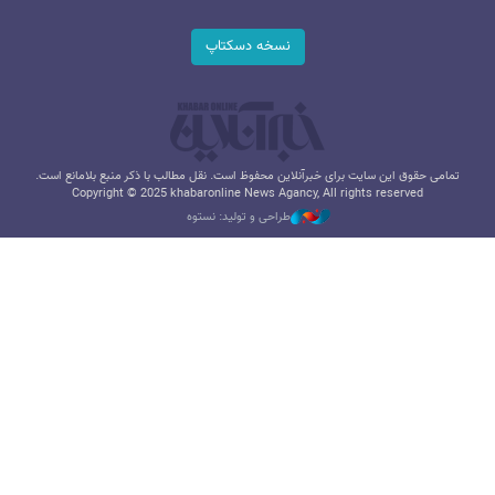
نسخه دسکتاپ
تمامی حقوق این سایت برای خبرآنلاین محفوظ است. نقل مطالب با ذکر منبع بلامانع است.
Copyright © 2025 khabaronline News Agancy, All rights reserved
طراحی و تولید: نستوه