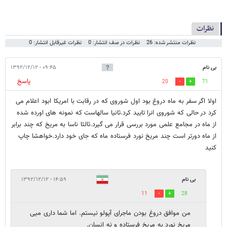
نظرات
نظرات منتشر شده: 26
نظرات در صف انتشار: 0
نظرات غیرقابل انتشار: 0
بی نام
۰۹:۴۵ - ۱۳۹۲/۱۲/۱۲
پاسخ
20
71
اولا اگر سفر به ماه دروغ بود اول شوروی که در رقابت با امریکا ابود اعلام می
کرد در حالی که شوروی انرا تایید کرد.ثانیا سالهاست که نمونه های اورده شده
از ماه در مجامع علمی مورد بررسی قرار می گیرد.ثالثا ناسا به مریخ که چند برابر
از ماه دورتر است چند مریخ نورد فرستاده ماه که جای خود دارد.خواهشا چاپ
کنید
بی نام
۱۴:۵۹ - ۱۳۹۲/۱۲/۱۲
11
28
من موافق دروغ بودن ماجرای آپولو نیستم. اما شما داری میی
مریخ نورد به مریخ فرستاده و نه انسان.