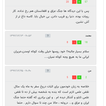
20
57
پس با این دیدگاه ها جنگ عراق و افغانستان هم رخ نداده. کار
روبات بوده. دنیا رو فریب دادن. بی خیال بابا. کاسه داغ تر از
آش نشین.
محمد
۲۰:۵۲ - ۱۳۹۲/۱۲/۱۳
8
18
سلام بسیار جالبه!! خود روسها خیلی وقت کوتاه اومدن،عریران
ایرانی ما به هیچ وجه کوتاه نمیان....
من
۲۰:۴۰ - ۱۳۹۲/۱۲/۲۵
5
2
خلاصه به زبان خودمون برای اثبات دروغ سفر به ماه یک مثال
نقض علمی لازم است که بنده به شخصه بیش از ده تا نقض
علمی تابلو و آشکار دیده ام . و اون برادری که گفته حتما جنگ
ایران و عراق و... دروغه ، حالا من چند تا سوال دارم . حتما