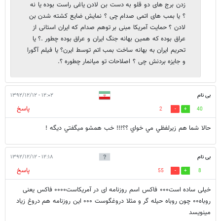
زدن برج های دو قلو به دست بن لادن یاغی راست بوده یا نه
؟ یا بمب های اتمی صدام چی ؟ نمایش ضایع کشته شدن بن
لادن ؟ حمایت آمریکا مبنی بر توهم صدام که ایران استانی از
عراق بوده که همین بهانه جنگ ایران و عراق بوده چطور .؟ یا
تحریم ایران به بهانه ساخت بمب اتم توسط ایرن؟ یا فیلم آگورا
و جایزه بردنش چی ؟ اصلاحات تو میانمار چطوره ؟.
بی نام
۱۲:۰۲ - ۱۳۹۲/۱۲/۱۲
پاسخ
2
40
حالا شما هم زيرلفظي مي خواي ؟؟!!! خب همشو ميگفتي ديگه !
بی نام
۱۲:۱۸ - ۱۳۹۲/۱۲/۱۲
پاسخ
55
8
خیلی ساده است۰۰۰ فاکس اسم روزنامه ای در آمریکاست۰۰۰۰ فاکس یعنی
روباه۰۰ چون روباه حیله گر و مثلا دروغگوست ۰۰۰ این روزنامه هم دروغ زیاد
مینویسد