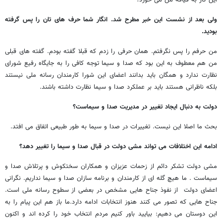
این کار به قیافه من می خورد؟
ولی بعد از نشست این خبر مطرح شد. انگار شما حرف های تان را پس گرفته
بودید.
من حرفم را پس نگرفتم. همان حرفی را زدم که قبلا گفته بودم. گفته های قبلی
من هم معطوف به این بود که صدا و سیما توجه کافی را به جایگاه رفیع شورای
نظارت ندارد و همگان باید بدانند اعضای این شورا کارمندان رسانه ملی نیستند
بلکه ناظرانی هستند باید بر عملکرد صدا و سیما نظارت داشته باشند.
دولت به دنبال ایجاد تغییر در مدیریت صدا و سیماست؟
بحث ما اصلا این نیست. تغییرات در صدا و سیما به طور طبیعی اتفاق می افتد.
ادامه این اختلافات می تواند مشی دولت در قبال صدا و سیما را تغییر دهد؟
مشی دولت تشکر دائم از زحمات عزیزان و همکاران سختکوش و پرتلاش صدا و
سیماست . ما هیچ گله ای از کارمندان و برنامه سازان صدا و سیما نداریم. نگرانی
اعضای دولت از نفوذ جناح هایی مشخص در بعضی از سطوح رسانه ملی است.
جناح هایی که تصور می کنند هنوز انتخابات ادامه دارد.ما باز هم این پیام را به
این دوستان می دهیم: بیایید باور کنیم مردم انتخاب خود را کرده اند و اکنون