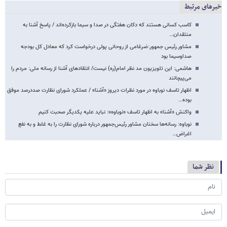
خبرهای مرتبط
کاسب کسانی هستند که دکان هفتگی در صدا و سیما بازکرده‌اند / پاسخ آشنا به
منتقدان…
مشاور رئیس جمهور:ضرغامی از روحانی پولی درخواست کرد که معادل کل بودجه
صداوسیما بود
هاشمی: این تلویزیون مد نظر امام(ره) نیست/ انتقادهای آشنا از رسانه ملی: مردم را
می‌پیچانند
اظهار تاسف نوباوه در مورد نظرات دیروز «آشنا» / عملکرد شورای نظارت صددرصد موفق
بوده…
واکنش «آشنا» به اظهار تاسف «نوباوه»: نباید علیه یکدیگر صحبت کنیم
نوباوه: رسانه‌ها سخنان مشاور رئیس‌جمهور درباره شورای نظارت را به غلط و به نفع
اغراض…
نظر شما