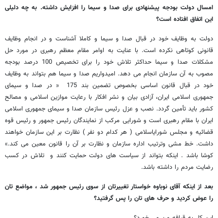
امسال دولت بودجه پیشنهادی برای صدا و سیما را افزایش داشته. به چه دلیلی
این اتفاق افتاده است؟
دولت به وظایف خود در قبال صدا و سیما و کاملا آشناست و در انجام وظایف
قانونی کوتاهی نکرده است. با عنایت به اوامر مقام معظم رهبری در مورد حل
مشکلات صدا و سیما حداکثر تلاش خود را برای تخصیص 100 درصد بودجه
مصوب به آن سازمان انجام می دهد. امیدواریم صدا و سیما هم بتواند به وظایف
خود در قبال قانون اساسی بخصوص تضمین بند 175 « در صدا و سیمای‏
جمهوری‏ اسلامی‏ ایران‏، آزادی‏ بیان‏ و نشر افکار با رعایت‏ موازین‏ اسلامی‏ و مصالح‏
کشور باید تأمین‏ گردد. نصب‏ و عزل‏ رئیس‏ سازمان‏ صدا و سیمای‏ جمهوری‏ اسلامی‏
ایران‏ با مقام‏ رهبری‏ است‏ و شورایی‏ مرکب‏ از نمایندگان‏ رئیس‏ جمهور و رئیس‏ قوه‏
قضائیه‏ و مجلس‏ شورای‏اسلامی‏ ( هر کدام‏ دو نفر ) نظارت‏ بر این‏ سازمان‏ خواهند
داشت‏. خط مشی‏ وترتیب‏ اداره‏ سازمان‏ و نظارت‏ بر آن‏ را قانون‏ معین‏ می‏ کند.»
کوشا باشد . اینکه بتواند از سیاست های دولت حمایت کنند و تلاش در کسب
رضایت مردم را داشته باشد.
بعد از اینکه آقای نوباوه خواستار تغییرتان از سوی رئیس جمهور شد ، مواضع تان
را عوض کردید و حرف های تان را پس گرفتید؟