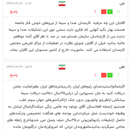
علی
۱۱:۰۲ - ۱۳۹۲/۱۲/۱۳
پاسخ
5
11
آقاجان این چه حرفیه .کارمندان صدا و سیما از نیروهای خوش فکر جامعه
هستند.بهتر بگید آنهایی که فکری دارند سمتی توی این تشکیلات صدا و سیما
ندارند.من از کارشناسان سازمان هستم.صد در صد با نظر آقای آشنا موافقم.
جالبه بدانید خیلی از آقایان شورای نظارت در تعطیلات از مراکز تفریحی مختص
کارمندان استفاده می کنند .ماموریت خارج از کشور منسوبان این آقایان بماند.
حقی
۱۵:۴۱ - ۱۳۹۲/۱۲/۱۳
پاسخ
2
7
اگرشماتوانستیدصدای رایوهای ایران رادربیشترمناطق ایران بطورلضایت بخش
دریافت کنید به جان مسپولین آن دراین۳۵سال دعاکنید.دریافت سیما
‍‍‍‍‍‍‍‍‍‍‍‍‍‍‍بیشکش.ازنظررایو وتلوزیون بدون شک ازاکثرکشورهای جهان سوم عقب
هستیم ازجمله افغانستان آقای نوباوه چه عالمی زنگی میکنداگرامثال ایشان به
وظیفه خوددرست عمل میکردنداین بودجه های هنگفت تخصیصی ودرآمدهای
حاصل ازتبلیغات رادیوتلوزیونی در۳۵سال حیف ومیل نمی شدویاخرج رابطه های
جناحی نمیگردید.بدانیدماشهروندان ایرانی که امروزفریادمان درگلویمان مانده