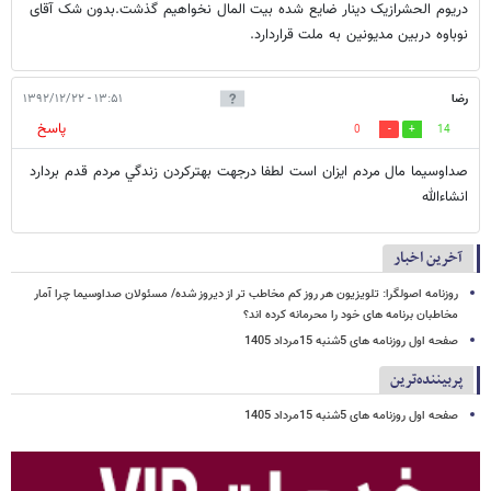
دریوم الحشرازیک دینار ضایع شده بیت المال نخواهیم گذشت.بدون شک آقای
نوباوه دربین مدیونین به ملت قراردارد.
رضا
۱۳:۵۱ - ۱۳۹۲/۱۲/۲۲
پاسخ
0
14
صداوسيما مال مردم ايزان است لطفا درجهت بهترکردن زندگي مردم قدم بردارد
انشاءالله
آخرین اخبار
روزنامه اصولگرا: تلویزیون هر روز کم مخاطب تر از دیروز شده/ مسئولان صداوسیما چرا آمار
مخاطبان برنامه های خود را محرمانه کرده اند؟
صفحه اول روزنامه های 5شنبه 15مرداد 1405
پربیننده‌ترین
صفحه اول روزنامه های 5شنبه 15مرداد 1405