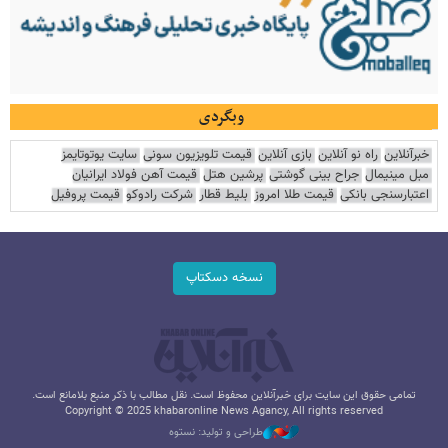
وبگردی
خبرآنلاین
راه نو آنلاین
بازی آنلاین
قیمت تلویزیون سونی
سایت یوتوتایمز
مبل مینیمال
جراح بینی گوشتی
پرشین هتل
قیمت آهن فولاد ایرانیان
اعتبارسنجی بانکی
قیمت طلا امروز
بلیط قطار
شرکت رادوکو
قیمت پروفیل
نسخه دسکتاپ
تمامی حقوق این سایت برای خبرآنلاین محفوظ است. نقل مطالب با ذکر منبع بلامانع است.
Copyright © 2025 khabaronline News Agancy, All rights reserved
طراحی و تولید: نستوه