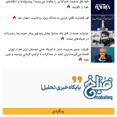
شما نظر بدهید/ خبرآنلاین را چگونه می‌بینید؟ پیشنهادها و انتقادهای
خود را بگویید
قوه قضائیه: آقای خرازی به دادگاه ویژه روحانیت احضار شد
جزئیات جدید از قتل یک مداح/ پخش ویدئوی پیکر حمیدرضا رجب‌زاده
در شبکه‌های معاند
ظریف: بدون مدیریت تنش با آمریکا، حتی دوستان ایران هم از تهران
فاصله می‌گیرند/ایران نباید در مذاکرات با ترامپ قربانی روسیه و چین
شود
وبگردی