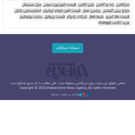
خبرآنلاین
راه نو آنلاین
بازی آنلاین
قیمت تلویزیون سونی
مبل مینیمال
جراح بینی گوشتی
پرشین هتل
قیمت آهن فولاد ایرانیان
اعتبارسنجی بانکی
قیمت طلا امروز
بلیط قطار
شرکت رادوکو
قیمت پروفیل
سایت یوتوتایمز
خرید اکانت chatgpt
نسخه دسکتاپ
تمامی حقوق این سایت برای خبرآنلاین محفوظ است. نقل مطالب با ذکر منبع بلامانع است.
Copyright © 2025 khabaronline News Agancy, All rights reserved
طراحی و تولید: نستوه