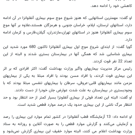
کاهشی خود را ادامه دهد.
او گفت: مهمترین استانهایی که هنوز شیوع موج سوم بیماری آنفلوانزا در آن ادامه
دارد، استانهای لرستان، ایلام، خراسان جنوبی و هرمزگان هستند،‌علاوه بر آنها موج
سوم بیماری آنفلوانزا هنوز در استانهای تهران،‌مازندران، گیلان،‌فارس و کرمان ادامه
دارد.
گویا گفت:‌ از ابتدای شروع موج اول بیماری آنفلوانزا تاکنون 680 مورد شدید این
بیماری شناسایی شد که همگی آنها در بیمارستان بستری شدند و البته از این
تعداد 22 نفر فوت کردند.
رئیس مرکز مدیریت بیماریهای واگیر وزارت بهداشت گفت: اکثر افرادی که بر اثر
این بیماری فوت کردند، یا افراد مسن بودند یا افراد مبتلا به یکی از بیماریهای
مزمن مانند بیماریهای قلبی-عروقی، سرطان یا بیماریهای تنفسی مبتلا بودند که با
وجودبستری در بیمارستان به علت شدت عوارض جان خودرا از دست دادند.
او گفت: البته این تعداد فوتی از بیماری آ‌نفلونزا بسیار کمتر از حد انتظار بود و حد
انتظار مرگ ناشی از این بیماری حدود یک درصد موارد قطعی شدید است.
او ادامه داد: 13 آزمایشگاه قطب آنفلوانزا در کشور تمام موارد این بیماری را رصد
و آ‌زمایش می‌کنند و گزارش موارد قطعی را به صورت آنلاین و روزانه به ستاد‌
وزارت بهداشت اعلام می کنند، البته موارد خفیف این بیماری گزارش نمی‌شود و