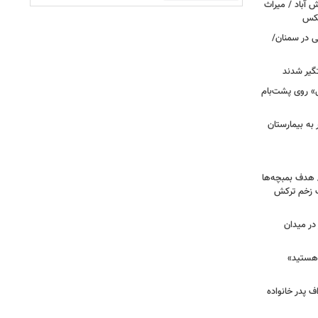
‌آباد / میراث
عکس
نی در سمنان/
گیر شدند
عزرائیل» روی پشت‌بام
اک در پاساژ علاءالدین؛ ۶ نفر به بیمارستان
/ هدف بمبچه‌ها
ان برای یک زخم ترکش
در میدان
هستید»
/ اعتراف پدر خانواده