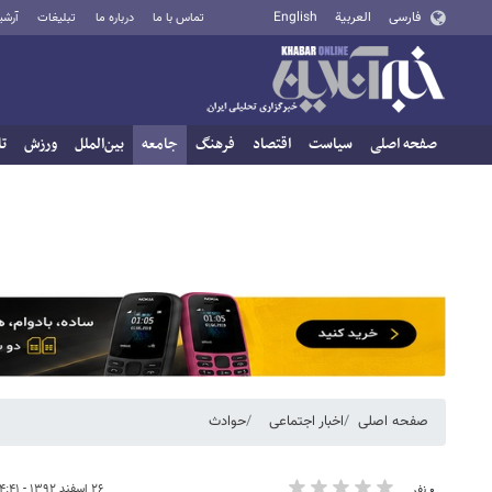
فارسی
العربية
English
تماس با ما
درباره ما
تبلیغات
آرشی
صفحه اصلی
سیاست
اقتصاد
فرهنگ
جامعه
بین‌الملل
ورزش
تا
صفحه اصلی
اخبار اجتماعی
حوادث
۲۶ اسفند ۱۳۹۲ - ۰۴:۴۱
۰ نفر