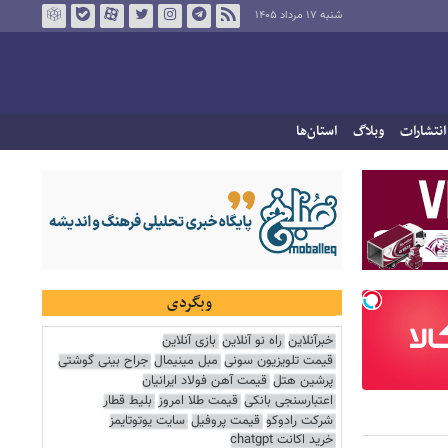
شنبه ۱۷ مرداد ۱۴۰۵
انتشارات
وبلاگ
استان‌ها
وبگردی
خبرآنلاین
راه نو آنلاین
بازی آنلاین
قیمت تلویزیون سونی
مبل مینیمال
جراح بینی گوشتی
پرشین هتل
قیمت آهن فولاد ایرانیان
اعتبارسنجی بانکی
قیمت طلا امروز
بلیط قطار
شرکت رادوکو
قیمت پروفیل
سایت یوتوتایمز
خرید اکانت chatgpt