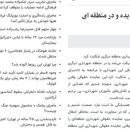
ماجرای تخریب سردر امامزاده محمد نوش 
فرهنگی ادامه عملیات را متوقف کرد/
ده و در منطقه ای
ماجرای زنده‌گیری و اسارت یوزپلنگ ایرا
هیوا خودش به مرکز تکثیر آمد!
چهار متهم قتل حمیدرضا رجب‌زاده دست
بازداشت مرد ۲۲ ساله با لباس «
بیمارستان
حادثه هولن
هرداری منطقه دیگری شکایت کرد.
منتقل شدند
سرقت می‌شد و در منطقه شهرداری دیگری
چرا تهران این روزها آلوده شد؟
ی این شهرداری با مراجعه به دادسرای
وجود فسفر در بمباران لامرد تأیید شد 
ش شکایت کرد.این نماینده حقوقی وقتی
غیرنظامیان بودند / ۴ ماه زم
کوچک
شهرداری، متوجه شدیم که تعدادی از
 تلاش‌های مأموران شهرداری، پی بردیم
جزئیات حادثه دلخراش سقوط آسانسور 
آرژانتین
نصب شده‌است.
در همسایگی ما است وارد صحبت شدیم و
ماجرای پیامک « مشمول سهمیه جنگ 
چیست؟
ای که در مجاورت ما است، به‌خاطر انتقال
ی، نماینده حقوقی شهرداری منطقه‌ای را
ناپدیدشدن زن ۴۵ ساله در تهران
به قتل همسر و دخترش
وقتی نماینده حقوقی شهرداری این منطقه