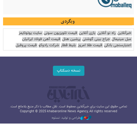
وبگردی
خبرآنلاین
راه نو آنلاین
بازی آنلاین
قیمت تلویزیون سونی
سایت یوتوتایمز
مبل مینیمال
جراح بینی گوشتی
پرشین هتل
قیمت آهن فولاد ایرانیان
اعتبارسنجی بانکی
قیمت طلا امروز
بلیط قطار
شرکت رادوکو
قیمت پروفیل
نسخه دسکتاپ
تمامی حقوق این سایت برای خبرآنلاین محفوظ است. نقل مطالب با ذکر منبع بلامانع است.
Copyright © 2025 khabaronline News Agancy, All rights reserved
طراحی و تولید: نستوه