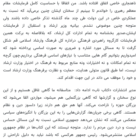
ناهنجاری خاصی اتفاق افتاده باشد. من اتفاقا با حساسیت کامل فرمایشات مقام
معظم رهبری را خواندم تا ببینیم از سخنان ایشان چنین برمی‌آید که نسبت به
عملکردی خاص در این دولت طی چند ماه گذشته تذکر خاصی داده باشند ولی
متوجه چنین موضوعی نشدم. بیانیه وزیر ارشاد و استقبال از فرمایشات
ایشان،صدور بخشنامه به تمام ادارات کل ارشاد، که بلافاصله به برکت همین
فرمایشات کارگروه راهبردی فرهنگی دراداره کل فرهنگ وارشاد اسلامی قم شکل
گرفت تا به مسائل مورد اشاره و ضروری به صورت اساسی پرداخته شود که
امیدواریم بتوانیم گام هایی متناسب با نیازهای اساسی فرهنگی برداریم.چون گرچه
نه تمام امکانات و نه اختیارات ونه منابع مربوط به فرهنگ در اختیار وزارت ارشاد
نیست، اما طبق قانون متولی هدایت، حمایت و نظارت برفرهنگ وزارت ارشاد است
و خود را موظف می داند در این جهت اقدام کند.
مدیر انتشارات «کتاب ناب» ادامه داد: متاسفانه ما گاهی غافل هستیم و از این
نوع سخنان و گزارش­ها که گاهی بزرگ­نمایی هم می­شود، مواردی القا می‌شود که
بزرگان حوزه را ناراحت می‌کند. آنها هم حق هم دارند زیرا دلسوز دین و نظام
هستند. گاهی برخی جریان‌ها، گزارش‌هایی را به این بزرگان با انگیزه‌های سیاسی
منعکس می‌کنند که نشان می‌دهد جمهوری اسلامی نسبت به این مسائل حساس
نیست و درد دین مردم را ندارد. متوجه نیستند که این کتاب‌ها در نظام جمهوری
اسلامی منتشرمی‌شود. رئیس جمهور هرکسی که باشد نباید به دلیل ناراحتی از