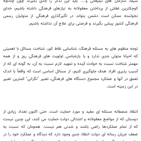
سیما، سازمان­ های تبلیغاتی و.... باید این تذکر را جدی بگیرند چون چنانچه
کوچکترین غفلتی از پرداختن معقولانه به نیازهای فرهنگی داشته باشیم، خدای
نخواسته ممکن است دشمن بتواند در تأثیرگذاری فرهنگی از متولیان رسمی
فرهنگی کشور پیشی بگیرند و فرصتی برای علاج آن نداشته باشیم.
توجه منظوم ه­ای به مسئله فرهنگ، شناسایی نقاط کور، شناخت مسائل با اهمیتی
که احیانا متولی جدی ندارد و یا بازشناسی اولویت­ های فرهنگی روز و از همه
مهمتر شناخت نسبت به حوادث آینده و تمهید لازم نسبت به آن، به گونه­ ای که از
آسیب­ پذیری افراد هدف جلوگیری کنیم، از مسائل اساسی است که واقعاً با اندک
تعمق در آنها و عملکرد مجموع دستگاه­ های فرهنگی، تعبیر "نگرانی" کمترین تعبیر
در این زمینه است.
انتقاد منصفانه مسئله ­ای مفید و مورد حمایت است. حتی اکنون تعداد زیادی از
دوستان که از مواضع معقولانه و اعتدالی دولت حمایت می­ کنند، این چنین نیست
که از تمام عملکردها راضی باشند و شدنی هم نیست. همچنان که نسبت به
ضعف جریان رسانه ­ای دولت انتقاد جدی وجود دارد که دیدگاه و عملکرد خود را در