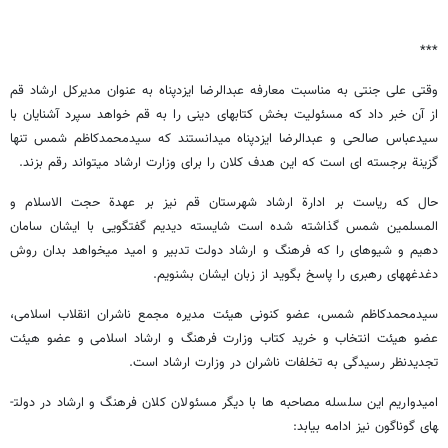
***
وقتی علی جنتی به مناسبت معارفه عبدالرضا ایزدپناه به عنوان مدیرکل ارشاد قم
از آن خبر داد که مسئولیت بخش کتاب­های دینی را به قم خواهد سپرد آشنایان با
سیدعباس صالحی و عبدالرضا ایزدپناه می­دانستند که سیدمحمدکاظم شمس تنها
گزینة برجسته ­ای است که این هدف کلان را برای وزارت ارشاد می­تواند رقم بزند.
حال که ریاست بر ادارة ارشاد شهرستان قم نیز بر عهدة حجت­ الاسلام و
المسلمین شمس گذاشته شده است شایسته دیدیم گفتگویی با ایشان سامان
دهیم و شیوه­ای را که فرهنگ و ارشاد دولت تدبیر و امید می­خواهد بدان روش
دغدغه­های رهبری را پاسخ بگوید از زبان ایشان بشنویم.
سیدمحمدکاظم شمس، عضو کنونی هیئت مدیره مجمع ناشران انقلاب اسلامی،
عضو هیئت انتخاب و خرید کتاب وزارت فرهنگ و ارشاد اسلامی و عضو هیئت
تجدیدنظر رسیدگی به تخلفات ناشران در وزارت ارشاد است.
امیدواریم این سلسله مصاحبه­ ها با دیگر مسئولان کلان فرهنگ و ارشاد در دولت­
های گوناگون نیز ادامه بیابد: