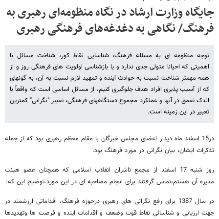
جایگاه وزارت ارشاد در نگاه منظومه‌ای رهبری به
فرهنگ/ نگاهی به دغدغه‌های فرهنگی رهبری
توجه منظومه ­ای به مسئله فرهنگ، شناسایی نقاط کور، شناخت مسائل با
اهمیتی که احیانا متولی جدی ندارد و یا بازشناسی اولویت­ های فرهنگی روز و از
همه مهمتر شناخت نسبت به حوادث آینده و تمهید لازم نسبت به آن، به گونه­ای
که از آسیب­ پذیری افراد هدف جلوگیری کنیم، از مسائل اساسی است که واقعاً با
اندک تعمق در آنها و عملکرد مجموع دستگاه­های فرهنگی، تعبیر "نگرانی" کمترین
تعبیر در این زمینه است.
در15 اسفند ماه دیدار اعضای مجلس خبرگان با مقام معظم رهبری بود که از جمله
تذکرات ایشان، بیان نگرانی در مورد فرهنگ بود.
روز شنبه 17 اسفند از مجمع ناشران انقلاب اسلامی که همچنان عضو هیئت
مدیره آن هستم،تماس گرفتند برای انجام مصاحبه ای در این مورد.توضیح این که:
در سال 1387 برای رفع نگرانی های رهبری درحوزه فرهنگ، اقداماتی ارزشمند در
جهت ارزیابی و شناسائی نقاط قوت وضعف و اقدامات اینده و فرصت ها وتهدیدها