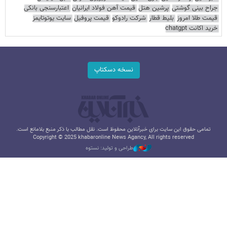
جراح بینی گوشتی
پرشین هتل
قیمت آهن فولاد ایرانیان
اعتبارسنجی بانکی
قیمت طلا امروز
بلیط قطار
شرکت رادوکو
قیمت پروفیل
سایت یوتوتایمز
خرید اکانت chatgpt
نسخه دسکتاپ
تمامی حقوق این سایت برای خبرآنلاین محفوظ است. نقل مطالب با ذکر منبع بلامانع است.
Copyright © 2025 khabaronline News Agancy, All rights reserved
طراحی و تولید: نستوه