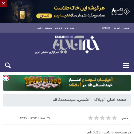
×
فارسی
العربية
English
تماس با ما
درباره ما
تبلیغات
آرشیو
یکشنبه ۱۸ مرداد ۱۴۰۵
صفحه اصلی
وبلاگ
شمس، سیدمحمدکاظم
۲۹ اسفند ۱۳۹۲ - ۱۲:۲۱
۰ نفر
در مصاحبه با رئیس ارشاد قم