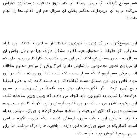
هم موضع گرفتند. آیا جریان رسانه ­ای که امروز به فیلم «رستاخیز» اعتراض
می‌کنند و به آن می‌پردازند، هنگام پخش آن سریال هم این فعالیت‌ها را انجام
دادند؟
این موضع‌گیران در آن زمان با تلویزیون اختلاف‌نظر سیاسی نداشتند. این افراد
معترض اگر حقیقتا با محتوای «رستاخیز» مشکل دارند، چرا در زمان پخش آن
سریال به همین مسائل نپرداختند؟ در این مورد یک بحث کارشناسی وجود دارد که
آیا می‌توان تصویر معصومین را نمایش داد یا خیر؟ برخی از مراجع محترم مخالف
اند و برخی هم فرمودند که معیار عدم هتک است؛ اما این رسانه ها که در این
مورد خاص روی این مسائل دست گذاشته‌اند و برجسته کرده ­اند و حتی استفتا
جمع­ آوری کردند، اگر انگیزه‌ها‌یشان دینی بود، قاعدتاً در آن زمان هم همین
حرکت‌ها را نسبت به تلویزیون باید انجام می­ دادند که چنین چیزی ملاحظه نشد.
این برخورد نشان می‌دهد که در این قضیه فرصتی را پیدا کردند تا علیه مجموعه
سینمایی دولتی که الان این فیلم را ساخته موضع گرفته و جریانی سیاسی به‌راه
بیندازند. بنابراین این حرکت مبارزه فرهنگی نیست بلکه کاری باانگیزه سیاسی
است. کسانی‌که در عمق جریان‌ها حضور دارند ، واقعیت‌ها را درک می‌کنند اما برای
عموم مردم تشویش ایجاد خواهد شد.