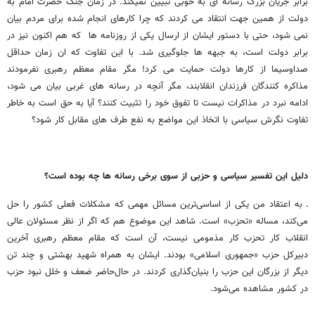
برابر جریان بزرگ رسانه­ ای به خوبی تبیین نمی­کند. در زمان جنگ حضرت امام به
دولت از همین جهت انتقاد می­ کردند که چرا کارهای انجام شده برای مردم بیان
نمی­ شود، حتی با دستور ایشان از ارسال یکی از روزنامه­ ها که هم اکنون نیز در
برابر دولت است، به جبهه­ ها جلوگیری شد. با این تفاوت که ان زمان حداقل
صداوسیما از کارها دولت حمایت می­ کرد! مگر مقام معظم رهبری نفرمودند
مذاکره ­کنندگان فرزندان انقلابند، مگر آنچه در رسانه­ های غربی بیان می­ شود،
ادامه نبرد در مذاکرات نیست تا تفوق خود را تثبیت کنند؟ آیا به حق است به خاطر
تفاوت نگرش سیاسی با اتخاذ این مواضع به نفع طرف­ های مقابل کار شود؟
دلیل این تفسیر سیاسی و حزبی از سوی برخی رسانه­ ها چه بوده است؟
ـ به اعتقاد من یکی از اساسی‌ترین مسائل مهمی که مشکلات فعلی کشور را حل
می‌کند، مساله «تحزب» است. شاهد این موضوع هم که اگر از نظر مسئولان عالی
انقلاب کار تحزب کار مذمومی نیست، آن است که مقام معظم رهبری آخرین
دبیرکل حزب «جمهوری اسلامی» بودند. ایشان به همراه شهید بهشتی و چند تن
دیگر از بزرگان این حزب را بنیان‌گذاری کردند. در حال‌حاضر ضعف و خلل نبود حزب
در کشور مشاهده می‌شود.