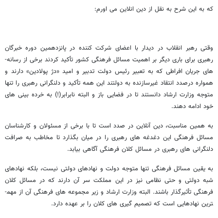
که به این شرح به نقل از دین انلاین می اورم:
وقتی رهبر انقلاب در دیدار با اعضای شرکت کننده در پانزدهمین دوره خبرگان
رهبری برای باری دیگر بر اهمیت مسائل فرهنگی کشور تأکید کردند برخی از رسانه­
های جریان افراطی که به تعبیر رئیس دولت تدبیر و امید «دژ پولادین» دارند و
همواره درصدد انتقاد غیرسازنده به دولتند این همه تأکید و دلنگرانی رهبری را تنها
متوجه وزارت ارشاد دانستند تا در فضایی باز و البته نابرابر(!) به خرده ­بینی­ های
خود ادامه دهند.
به همین مناسبت، دین­ آنلاین در صدد است تا با برخی از مسئولان و کارشناسان
مسائل فرهنگی این دغدغه­ های رهبری را در میان بگذارد تا مخاطب به صرافت
دلنگرانی­ های رهبری در مسائل کلان فرهنگی آگاهی بیابد.
به یقین مسائل فرهنگی تنها متوجه دولت و نهادهای دولتی نیست، بلکه نهادهای
شبه دولتی و حتی نظامی نیز در این مملکت سر آن دارند که در مسائل کلان
فرهنگی تأثیرگذار باشند. البته وزارت ارشاد و زیر مجموعه­ های فرهنگی آن از مهم­
ترین نهادهایی است که تصمیم­ گیری­ های کلان را بر عهده دارد.