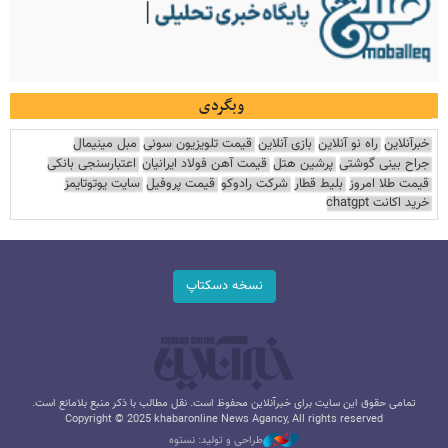
وبگردی
خبرآنلاین
راه نو آنلاین
بازی آنلاین
قیمت تلویزیون سونی
مبل مینیمال
جراح بینی گوشتی
پرشین هتل
قیمت آهن فولاد ایرانیان
اعتبارسنجی بانکی
قیمت طلا امروز
بلیط قطار
شرکت رادوکو
قیمت پروفیل
سایت یوتوتایمز
خرید اکانت chatgpt
نسخه دسکتاپ
تمامی حقوق این سایت برای خبرآنلاین محفوظ است. نقل مطالب با ذکر منبع بلامانع است.
Copyright © 2025 khabaronline News Agancy, All rights reserved
طراحی و تولید: نستوه