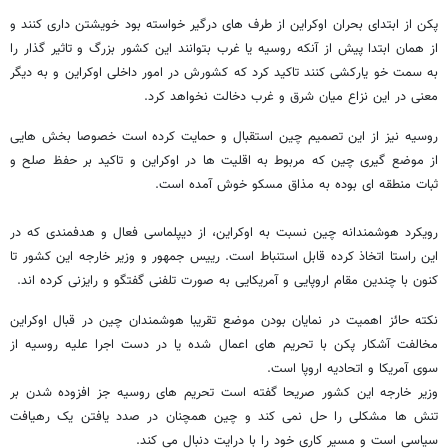
پکن از ابتدای بحران اوکراین از طرف های درگیر خواسته بود خویشتن داری کنند و
از همان ابتدا پیش از آنکه روسیه یا غرب بتوانند این کشور بزرگ و تاثیر گذار را
به سمت خو یارکشی کنند تاکید کرد که کشورش در امور داخلی اوکراین و به دیگر
معنی در این نزاع میان شرق و غرب دخالت نخواهد کرد.
روسیه نیز از این تصمیم چین استقبال و حمایت کرده است خصوصا بخش هایی
از موضع گیری چین که مربوط به اقلیت ها در اوکراین و تاکید بر حفظ صلح و
ثبات منطقه ای بوده به مذاق مسکو خوش آمده است.
رویکرد هوشمندانه چین نسبت به اوکراین، از دیپلماسی فعال و هدفمندی که در
این راستا اتخاذ کرده قابل استنباط است. رییس جمهور و وزیر خارجه این کشور تا
کنون با چندین مقام اروپایی و آمریکایی به صورت تلفنی گفتگو و رایزنی کرده اند.
نکته حائز اهمیت در نمایان بودن موضع تقریبا هوشمندان چین در قبال اوکراین
مخالفت آشکار پکن با تحریم های اعمال شده یا در دست اجرا علیه روسیه از
سوی آمریکا و اتحادیه اروپا است.
وزیر خارجه این کشور صریحا گفته است تحریم های روسیه جز افزوده شدن بر
تنش ها مشکلی را حل نمی کند و چین همچنان در صدد یافتن یک رهیافت
سیاسی است و مسیر کاری خود را با درایت دنبال می کند.