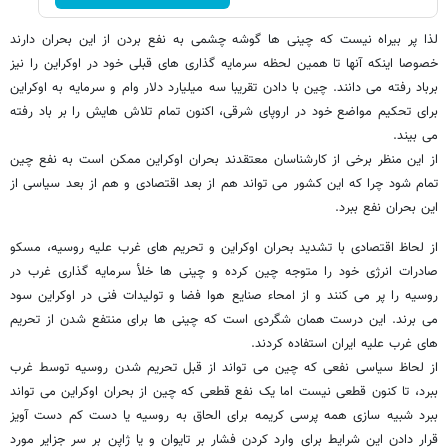
لذا پر بیراه نیست که چینی ها گوشه چشمی به نفع بردن از این بحران دارند
خصوصا اینکه آنها تا همین لحظه سرمایه گذاری های قبلی خود در اوکراین را نیز
برباد رفته می دانند. چین با دادن تقریبا سه میلیارد دلار وام و سرمایه به اوکراین
برای تحکیم مواضع خود در اروپای شرقی، اکنون تمام تلاش هایش را بر باد رفته
می بیند.
از این منظر برخی از کارشناسان معتقدند بحران اوکراین ممکن است به نفع چین
تمام شود چرا که این کشور می تواند هم از بعد اقتصادی و هم از بعد سیاسی از
این بحران نفع ببرد.
از لحاظ اقتصادی با تشدید بحران اوکراین و تحریم های غرب علیه روسیه، مسکو
صادرات انرژی خود را متوجه چین کرده و چینی ها خلأ سرمایه گذاری غرب در
روسیه را پر می کنند و از امحاء صنایع هوا فضا و تولیدات فنی در اوکراین سود
می برند. این درست همان شگردی است که چینی ها برای منتفع شدن از تحریم
های غرب علیه ایران استفاده کردند.
از لحاظ سیاسی نفعی که چین می تواند از قبل تحریم شدن روسیه توسط غرب
ببرد، تا کنون قطعی نیست اما یک نفع قطعی که چین از بحران اوکراین می تواند
ببرد شبیه سازی همه پرسی کریمه برای الحاق به روسیه یا دست کم دست آویز
قرار دادن این شرایط برای وارد کردن فشار بر تایوان و یا ژاپن بر سر جزایر مورد