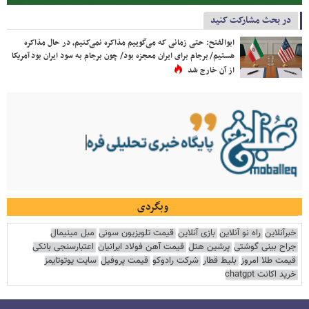
در بحث مشارکت کنید
ابوالفتح: حتی زمانی که می‌گوییم مذاکره نمی‌کنیم، در حال مذاکره
هستیم/ برجام برای ایران معجزه بود/ چون برجام به سود ایران بود آمریکا
از آن خارج شد
وبگردی
خبرآنلاین
راه نو آنلاین
بازی آنلاین
قیمت تلویزیون سونی
مبل مینیمال
جراح بینی گوشتی
پرشین هتل
قیمت آهن فولاد ایرانیان
اعتبارسنجی بانکی
قیمت طلا امروز
بلیط قطار
شرکت رادوکو
قیمت پروفیل
سایت یوتوتایمز
خرید اکانت chatgpt