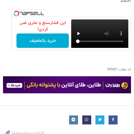
23231
این فشارسنج و نخری ضرر
کردی!
خرید باتخفیف
کد مطلب
345821