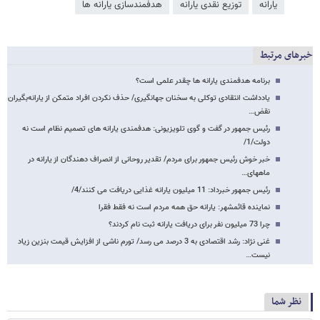
یارانه
توزیع نقدی یارانه
هدفمندسازی یارانه ​‌ها
خبرهای مرتبط
برنامه هدفمندی یارانه‌ ها چقدر علمی است؟
یادداشت انتقادی توکلی به سخنان جهانگیری/ حذف نکردن افراد متمکن از یارانه‌بگیران
نقض…
رئیس جمهور در گفت و گوی تلویزیونی: هدفمندی یارانه های تصمیم نظام است نه
دولت/1/
خبر خوش رئیس جمهور برای مردم/ تقدیر روحانی از انصراف دهندگان از یارانه در
ماههای…
رئیس جمهور خبرداد: 11 میلیون یارانه غذایی دریافت می کنند/4/
نماینده قائمشهر: یارانه حق همه مردم است نه فقط فقرا
چرا 73 میلیون نفر برای دریافت یارانه ثبت نام کردند؟
غنی نژاد: رشد اقتصادی به 3 درصد می رسد/ تورم ناشی از افزایش قیمت بنزین زیاد
نیست…
نظر شما