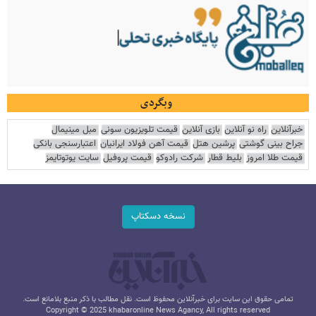
وبگردی
خبرآنلاین
راه نو آنلاین
بازی آنلاین
قیمت تلویزیون سونی
مبل مینیمال
جراح بینی گوشتی
پرشین هتل
قیمت آهن فولاد ایرانیان
اعتبارسنجی بانکی
قیمت طلا امروز
بلیط قطار
شرکت رادوکو
قیمت پروفیل
سایت یوتوتایمز
نسخه دسکتاپ
تمامی حقوق این سایت برای خبرآنلاین محفوظ است. نقل مطالب با ذکر منبع بلامانع است.
Copyright © 2025 khabaronline News Agancy, All rights reserved