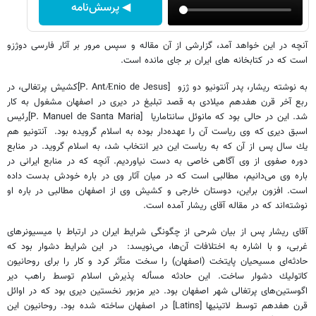
◀ پرسش‌نامه
آنچه در این خواهد آمد، گزارشی از آن مقاله و سپس مرور بر آثار فارسی دوژزو
است که در کتابخانه های ایران بر جای مانده است.
به نوشته ریشار، پدر آنتونيو دو ژزو
[P. Ant
nio de Jesus]
كشيش پرتغالى، در
Æ
ربع آخر قرن هفدهم ميلادى به قصد تبليغ در دیری در اصفهان مشغول به كار
شد. این در حالی بود که مانوئل سانتاماريا
[P. Manuel de Santa Maria]
رئيس
اسبق ديرى كه وى رياست آن را عهده‌دار بوده به اسلام گرويده بود.
آنتونيو هم
يك سال پس از آن كه به رياست اين دير انتخاب شد، به اسلام گرويد. در منابع
دوره صفوى از وى آگاهى خاصى به دست نياورديم. آنچه كه در منابع ايرانى در
باره وى مى‌دانيم، مطالبى است كه در ميان آثار وى در باره خودش بدست داده
است. افزون براين، دوستان خارجى و كشيش وى از اصفهان مطالبى در باره او
نوشته‌اند که در مقاله آقای ریشار آمده است.
آقاى ريشار پس از بيان شرحى از چگونگى شرايط ايران در ارتباط با ميسيونرهاى
غربى، و با اشاره به اختلافات آن‌ها، مى‌نويسد:
در اين شرايط دشوار بود كه
حادثه‌اى مسيحيان پايتخت (اصفهان) را سخت متأثر كرد و كار را براى روحانيون
كاتوليك دشوار ساخت. اين حادثه مسأله پذيرش اسلام توسط راهب دير
اگوستين‌هاى پرتغالى شهر اصفهان بود. دير مزبور نخستين ديرى بود كه در اوائل
قرن هفدهم توسط لاتينيها
[Latins]
در اصفهان ساخته شده بود. روحانيون اين