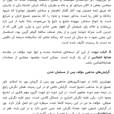
مجلس بعض از اكابر سرادق عز و جاه و مقربان بارگاه عرش اشتباه يكى از پادريان
كه غريق لجه عصيان بود، آغاز گفتار ناهنجار و سخنان ناهموار عوام‌رُبا كه شيوه
زنادقه و اهل ريا است مذكور نموده و تجرّد را كه مذموم جميع اديان و شرايع
است به انواع سخنان بيهوده شايع و ذايع وا مى‌نموده، بناءآ عليه از اين ذرّه
بى‌مقدار و خاك پاى شيعيان آل اطهار يعنى خادم دين و ولى، على قلى كه از
خرمن كتب منزله خوشه چين و از بحار صحف سالفه گوهر گزين بود، استفسار
اين معنى نمود.» به دنبال آن است كه رساله حاضر كه متأسفانه نسخه آن ناقص
به دست ما رسيده، تأليف شده است.
5.
اثبات نبوت
؛ از اين اثر نسخه‌اى شناخته نشده و تنها خود مؤلف در مقدمه
هداية الضالين
از آن ياد كرده است. ممكن است مقصود مجلدى از مجلدات
هداية‌الضالين باشد.
گرايش‌هاى مذهبى مؤلف پس از مسلمان شدن
مهم‌ترين نكته در جهت‌گيرى‌هاى مذهبى وى پس از گروش وى به اسلام، باور
عميق او به مذهب تشيع است. گرايش خاص او در اين زمينه، همان نگرش رايج
در نيمه دوم دوره صفوى است. در اين دوره دو جهت گيرى مهم فكرى در تشيع
وجود دارد. يكى غلبه نگرش اخبارى در مسائل كلامى است، دوم غلبه نگرش ضد
صوفى. مؤلف ما نيز در اين زمينه كاملا تحت سيطره اين دو اصل قرار دارد. وى
در گرايش شيعى خود عمدتا نگرش ضد سنى تندى دارد و در اين باره، هم در
هداية‌الضالين
و هم در اين اثر، به تفصيل سخن گفته است.