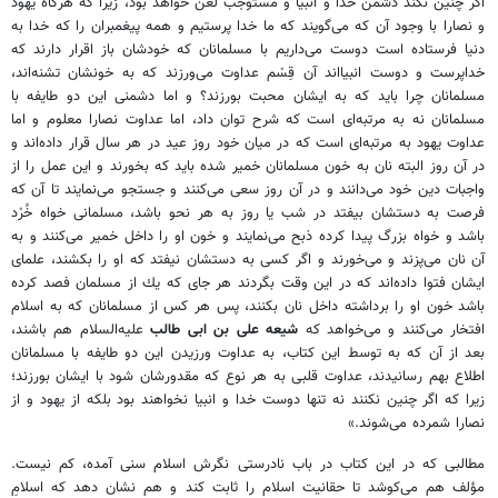
اگر چنين نكند دشمن خدا و انبيا و مستوجب لعن خواهد بود، زيرا كه هرگاه يهود
و نصارا با وجود آن كه مى‌گويند كه ما خدا پرستيم و همه پيغمبران را كه خدا به
دنيا فرستاده است دوست مى‌داريم با مسلمانان كه خودشان باز اقرار دارند كه
خداپرست و دوست انبيااند آن قِسْم عداوت مى‌ورزند كه به خونشان تشنه‌اند،
مسلمانان چرا بايد كه به ايشان محبت بورزند؟ و اما دشمنى اين دو طايفه با
مسلمانان نه به مرتبه‌اى است كه شرح توان داد، اما عداوت نصارا معلوم و اما
عداوت يهود به مرتبه‌اى است كه در ميان خود روز عيد در هر سال قرار داده‌اند و
در آن روز البته نان به خون مسلمانان خمير شده بايد كه بخورند و اين عمل را از
واجبات دين خود مى‌دانند و در آن روز سعى مى‌كنند و جستجو مى‌نمايند تا آن كه
فرصت به دستشان بيفتد در شب يا روز به هر نحو باشد، مسلمانى خواه خُرْد
باشد و خواه بزرگ پيدا كرده ذبح مى‌نمايند و خون او را داخل خمير مى‌كنند و به
آن نان مى‌پزند و مى‌خورند و اگر كسى به دستشان نيفتد كه او را بكشند، علماى
ايشان فتوا داده‌اند كه در اين وقت بگردند هر جاى كه يك از مسلمان فصد كرده
باشد خون او را برداشته داخل نان بكنند، پس هر كس از مسلمانان كه به اسلام
افتخار مى‌كنند و مى‌خواهد كه
شيعه على بن ابى طالب
عليه‌السلام هم باشند،
بعد از آن كه به توسط اين كتاب، به عداوت ورزيدن اين دو طايفه با مسلمانان
اطلاع بهم رسانيدند، عداوت قلبى به هر نوع كه مقدورشان شود با ايشان بورزند؛
زيرا كه اگر چنين نكنند نه تنها دوست خدا و انبيا نخواهند بود بلكه از يهود و از
نصارا شمرده مى‌شوند.»
مطالبى كه در اين كتاب در باب نادرستى نگرش اسلام سنى آمده، كم نيست.
مؤلف هم مى‌كوشد تا حقانيت اسلام را ثابت كند و هم نشان دهد كه اسلامِ