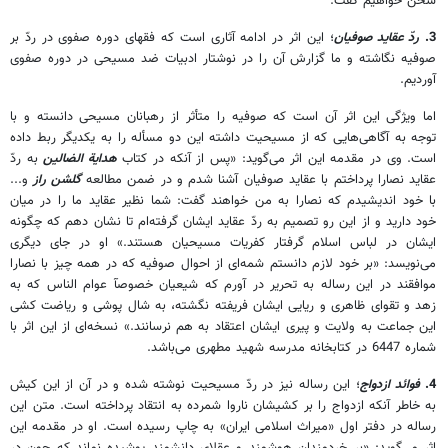
سخن خواهيم گفت.
3.
ردّ عقايد صوفيان
؛ اين اثر در ادامه آثارى است كه فقهاى دوره صفوى در ردّ بر
صوفيه نگاشته و ما گزارش آن را در نوشتار ادبيات ضد مسيحى در دوره صفوى
آورديم.
اما ويژگى اين اثر آن است كه صوفيه را متأثر از رهبانان مسيحى دانسته و با
توجه به آگاهى‌هايى كه از مسيحيت داشته اين دو مسأله را به يكديگر ربط داده
است. وى در مقدمه اين اثر مى‌گويد: «پس از آنكه در كتاب
هداية الضالين
به ردّ
عقايد نصارا پرداختم با عقايد صوفيان آشنا شدم و در ضمن مطالعه
گلشن راز
و...
با خود انديشيدم كه نصارا به من خواهند گفت: شما نظير عقايد ما را در ميان
خود داريد و از اين رو تصميم به ردّ عقايد ايشان گرفته‌ام تا نشان دهم كه چگونه
ايشان در لباس اسلام گرفتار كفريات مسيحيان هستند.» او در جاى ديگرى
مى‌نويسد: «بر خود لازم دانستم شمه‌اى از احوال صوفيه كه در همه چيز با نصارا
موافقند در اين رساله به تحرير در آورم كه شيعيان خصوصآ عوام الناس كه به
زهد و تقواى ظاهرى و ريايى ايشان فريفته نگشته، به شال پوشى و رياضت كشى
اين جماعت به ولايت و پيرى ايشان اعتقاد به هم نرسانند.» نسخه‌اى از اين اثر با
شماره 6447 در كتابخانه مدرسه شهيد مطهرى مى‌باشد.
4.
فوائد ازدواج
؛ اين رساله نيز در ردّ مسيحيت نوشته شده و در آن از اين كيش
به خاطر آنكه ازدواج را بر كشيشان ناروا شمرده به انتقاد پرداخته است. متن اين
رساله در دفتر اول «ميراث اسلامى ايران» به چاپ رسيده است. او در مقدمه اين
اثر مى‌گويد: «بر خردمندان هوشمند و عقلاى دانشمند پوشيده نماند كه چون در