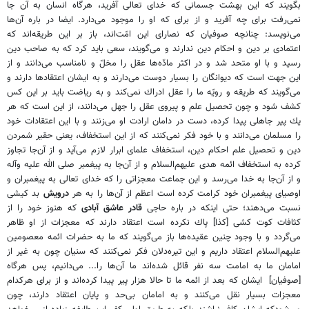
بگويند كه اين بهشت جسمانى كه خداى تعالى آفريد، هرگاه انسان به آن جا
نمى‌رفت براى چه آفريد و از براى كه او را موجود مى‌دارد. ايضا در باره آن‌ها
مى‌نويسد: چنانچه صوفيان كه نصاراى اين امّت‌اند، باز بر اين طريقه‌اند كه
اعتمادى بر دين و احكام دين ندارند و مى‌گويند، سعى بايد كرد كه به صاحب دين
رسيد و با او متحد شد و در اكثر مادّه‌ها عقل را مخلّ و نامناسب مى‌دانند و از
اين جهت است كه ديوانگان را بسيار دوست مى‌دارند و به ايشان اعتقادها دارند و
مى‌گويند كه طريقه و رويّه ما را عقل ادراك نمى‌كند و به رياضت بايد بر اين كس
كشف شود و چون تحصيل علم و پيروى عقل را جهل مى‌دانند، از اين است كه هر
يك پير جاهلى پيدا كرده، دست در دامان ارادت او مى‌زنند و با اين اعتقادات خود
را مسلمان مى‌دانند و با خود فكر نمى‌كنند كه از اين استخفاف، يعنى حقير شمردن
دين و تحصيل علم احكام دين، استخفاف علماى ابرار لازم مى‌آيد و از آن‌جا تجاوز
كرده به استخفاف ائمه هدى عليهم‌السلام و از آن‌جا به پيغمبر صلى الله عليه وآله
و از آن‌جا به خدا مى‌رسد و اين جماعت معجزاتى را كه خداى تعالى به پيغمبران و
اوصياى پيغمبران خود كرامت كرده است اعظم از آن‌ها را به هر
درويش
بد كيشى
نسبت مى‌دهند؛ حتى اينكه در باره حاجى
قادر عاشق آبادى
كه هنوز خود را از
كثافات كوت كشى
[
كذا]
پاك نكرده است اعتقاد دارند كه معجزات از او ظاهر
مى‌گردد و با وجود چنين عقيده‌ها باز مى‌گويند كه ما به حضرات ائمه معصومين
عليهم‌السلام اعتقاد داريم و اين تيره‌دلان فكر نمى‌كنند كه سنيان چون به غير از
امامان ما به امامت سه نفر قائل شده‌اند ما آن‌ها را... مى‌دانيم، پس هرگاه
[
صوفيان]
ايشان كه بعد از ائمه ما تا حالا هزار پير پيدا كرده‌اند و از براى هركدام
معجزات بسيار نقل مى‌كنند و به امامان بى‌حد و پايان اعتقاد دارند، چون