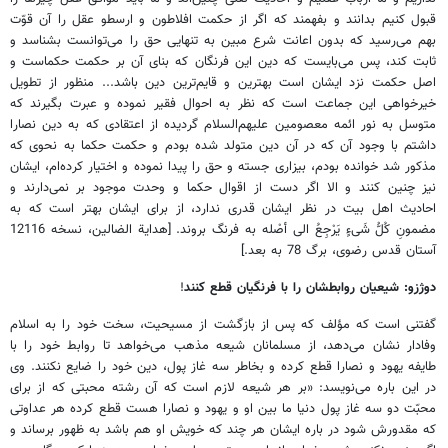
قبول كنيم بدانند و بفهمند كه اگر از حكمت افلاطون و ارسطو عقل را آن قوّت
بهم مى‌رسيد كه بدون اعانت شرع مبين به تنهايى حق را مى‌توانست بشناسد و
ثابت كند، پس مى‌بايست كه دين اين فرنگان كه بناى آن بر حكمت حكماست و
اصل حكمت نزد ايشان است بهترين و قايم‌ترين دين باشد... منظور از تطويل
خيرخواهى اين جماعت است كه نظر به احوال فقير نموده و عبرت بگيرند كه
متوسل به نور ائمه معصومين عليهم‌السلام گرديده از اعتقادى كه به دين نصارا
داشتم با وجود آن كه در آن دين متولد شده بودم و حكمت حكما به نحوى كه
مذكور شد خوانده بودم، بيزارى جسته و حق را پيدا نموده و اختيار كرده‌ام، ايشان
نيز چنين كنند و الا اگر دست از اقوال حكما و وحدت موجود بر نمى‌دارند و
احاديث اهل بيت در نظر ايشان قدرى ندارد، از براى ايشان بهتر است كه به
مضمونِ كُلُّ شَىءٍ يَرْجِعُ الى أصْله به فرنگ بروند. [هداية الضالين، نسخه 12116
آستان قدس رضوى، برگ 78 به بعد.]
دوژزو: شیعیان روابطشان را با فرنگیان قطع کنند
!
گفتنى است كه مؤلف كه پس از بازگشت از مسيحيت، سخت خود را به اسلام
وفادار نشان مى‌دهد، از مسلمانان شيعه مذهب مى‌خواهد تا روابط خود را با
طايفه يهود و نصارا قطع كرده و بخاطر سه غاز پول، دين خود را ضايع نكنند. وى
در اين باره مى‌نويسد: «بر هر شيعه لازم است كه آن رشته محبتى كه از براى
محبّت دو سه غاز پول دنيا ما بين او و يهود و نصارا هست قطع كرده هر عداوتى
كه مقدورش شود در باره ايشان هر چند كه خويش او هم باشد به ظهور برساند و