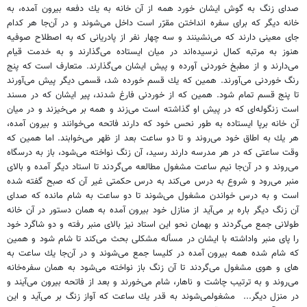
صداى زنگ به گوش ايشان خورد همه از آن خانه به يك دفعه بيرون آمده، به
خانه ديگر كه براى سفره انداختن مقرّر است داخل مى‌شوند و در آن‌جا هر كدام
جاى معينى دارند كه مى‌نشينند و سه چهار نفر از پادريانى كه به اصطلاح صوفيه
هنوز به مرتبه كمال نرسيده‌اند در ميان ايستاده مى‌گذارند و به خدمت قيام
مى‌دارند و از مطبخ خوردنى آورده و پيش ايشان مى‌گذارند. متعارف است كه پنج
رنگ خوردنى مى‌آورند. همين كه يك قسم خورده شد، قسمى ديگر پيش مى‌آورند
تا پنج قسم تمام شود. همين كه از خوردنى فارغ شدند، پير ايشان كه در مسند
است زنگوله‌اى كه در پيش او گذاشته است مى‌زند و همه بر مى‌خيزند و در ميان
آن خانه برپا ايستاده به طور نحس خود كه دارند فاتحه مى‌خوانند و بيرون آمده،
هر يك به اطاق خود مى‌روند و تا دو ساعت بعد از ظهر مى‌خوابند. اما همين كه
وقت ساعتى كه در هر مدرسه دارند رسيد، آن زنگ نواخته مى‌شود، باز به درسگاه
مى‌روند و در آن‌جا نيم ساعت مشغول مطالعه مى‌گردند تا استاد ديگر آمده و بالاى
منبر مى‌رود و شروع به درس مى‌كند به درس حكمتى غير آن كه صبح گفته شده
است و به درس خواندن مشغول مى‌شوند تا دو ساعت به شام مانده كه صداى
آن زنگ ديگر باره بر مى‌آيد از منازل خود بيرون آمده به همان دستور در آن خانه
طولانى جمع مى‌گردند و بهمان نحو اين استاد نيز بالاى منبر رفته و دو شاگرد خود
را پاى منبر واداشته با ايشان در مسأله مشكلى بحث مى‌كند تا شام شود و همين
كه شام شده همه بيرون آمده در كليسا جمع مى‌شوند و در آن‌جا يك ساعت به
هاى و هوى مشغول مى‌گردند تا آن زنگ باز نواخته مى‌شود به همان سفره‌خانه
مى‌روند و به ترتيب چاشت و ناهار، شام مى‌خورند و بعد از فاتحه بيرون مى‌آيند و
در منزل ديگر...
مشغولمى‌شوند به قدر يك ساعت كه آواز زنگ بر مى‌آيد و اين