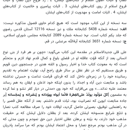
نصارا و اثبات اصول اسلام از كتاب‌هاى ايشان، 2 ـ ردّ فروع دين نصارا و اثبات
فروع اسلام از روى كتاب‌هاى ايشان، 3 ـ اثبات پيامبرى و خاتميت از كتاب‌هاى
ايشان، 4 ـ اثبات امامت و مهدويت از كتاب‌هاى ايشان.
سه نسخه از اين كتاب موجود است كه هيچ كدام حاوى فصول مذكوره نيست:
الف:
نسخه شماره 5438 كتابخانه ملك و نيز نسخه 12116 آستان قدس رضوى
كه جلد يكم كتاب است.
ب:
نسخه شماره 2089 كتابخانه مجلس شوراى اسلامى.
ج:
نسخه شماره 3651 كتابخانه آية‌اللّه مرعشى در قم.
على قلى جديدالاسلام در مقدمه اين كتاب مى‌گويد: «چون بر هر فرد از بنى نوع
انسانى بعد از آنكه قوّت عاقله او در فضاى بلوغ و كمال قدم نهاد لازم و متحتّم
است كه به معونت كتاب خدا و اخبار رسول و ائمّه هدى در جستجوى دين قويم
و طريق مستقيم كه در نظر عقل بر سائر طرق راجح آيد، نهايت اهتمام به تقديم
رسانيده خود را در زمره‌اى داخل كند كه فرداى قيامت ندامت و حسرتى نداشته
باشد و متابعت دين آباء و اجداد را بدون اينكه خود اذعان و ايقان به هم رساند
معتمد عليه نداند...» وى مى‌افزايد كه خود وى «مدتى در ديار كفر نشو و نما كرده
به مضمون
]
كلّ مَوْلُود يولَدُ على‌الفِطرة فانّما أبواه يهوّدانه و يُنصّرانه و يُمجّسانه
[
بر
جاده متابعت ابوين كه نصرانيت بود، ثبات قدم داشتم. بعد از آنكه عقل قصير را
به راهنمايى توفيق، بصيرتى حاصل گرديد، اوقات خود را صرف مطالعه كتب نصارا
و تتبّع شرايع منسوخه ايشان كرده، بعد از بطلان دلايل ايشان كه بر حقيقت
مذهب خود دارند، به بيّنه و برهان عقلى اختيار دين حق نمودم و چون مدتى كه
در آن مذهب بودم مرجع نصارا و محل اعتماد ايشان بودم كه مرا سرآمد پادريان