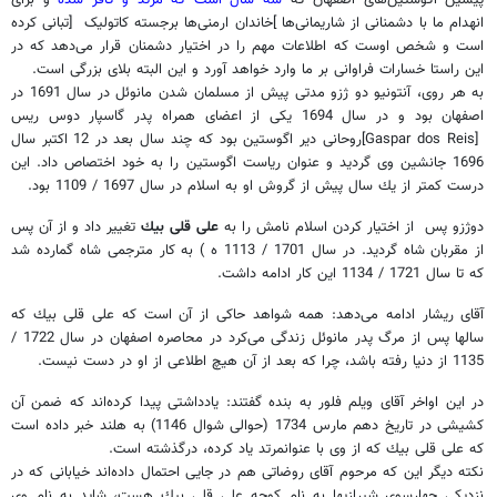
انهدام ما با دشمنانى از شاريمانى‌ها
]
خاندان ارمنى‌ها برجسته كاتوليک
[
تبانى كرده
است و شخص اوست كه اطلاعات مهم را در اختيار دشمنان قرار مى‌دهد كه در
اين راستا خسارات فراوانى بر ما وارد خواهد آورد و اين البته بلاى بزرگى است.
به هر روى، آنتونيو دو ژزو مدتى پيش از مسلمان شدن مانوئل در سال 1691 در
اصفهان بود و در سال 1694 يكى از اعضاى همراه پدر گاسپار دوس ريس
[Gaspar dos Reis]
روحانى دير اگوستين بود كه چند سال بعد در 12 اكتبر سال
1696 جانشين وى گرديد و عنوان رياست اگوستين را به خود اختصاص داد. اين
درست كمتر از يك سال پيش از گروش او به اسلام در سال 1697 / 1109 بود.
دوژزو پس
از اختيار كردن اسلام نامش را به
على قلى بيك
تغيير داد و از آن پس
از مقربان شاه گرديد. در سال 1701 / 1113 ه ) به كار مترجمى شاه گمارده شد
كه تا سال 1721 / 1134 اين كار ادامه داشت.
آقاى ريشار ادامه مى‌دهد: همه شواهد حاكى از آن است كه على قلى بيك كه
سالها پس از مرگ پدر مانوئل زندگى مى‌كرد در محاصره اصفهان در سال 1722 /
1135 از دنيا رفته باشد، چرا كه بعد از آن هيچ اطلاعى از او در دست نيست.
در این اواخر آقاى ویلم فلور به بنده گفتند: يادداشتى پيدا كرده‌اند كه ضمن آن
كشيشى در تاريخ دهم مارس 1734 (حوالى شوال 1146) به هلند خبر داده است
كه على قلى بيك كه از وى با عنوانمرتد ياد كرده، درگذشته است.
نکته دیگر این که مرحوم آقاى روضاتى هم در جایی احتمال داده‌اند خيابانى كه در
نزديكى چهارسوى شيرازيها به نام كوچه على قلى بيك هست، شايد به نام وى