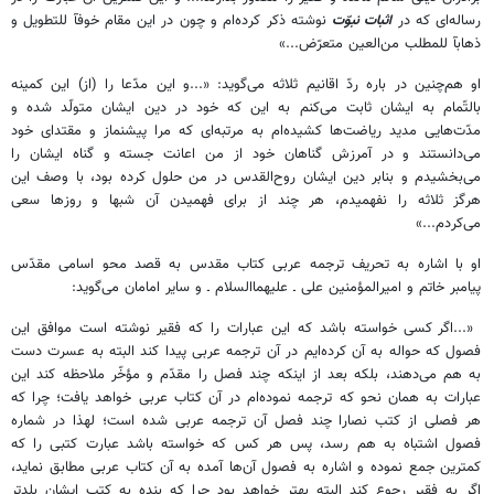
رساله‌اى كه در
اثبات نبوّت
نوشته ذكر كرده‌ام و چون در اين مقام خوفآ للتطويل و
ذهابآ للمطلب من‌العين متعرّض...»
او هم‌چنين در باره ردّ اقانيم ثلاثه مى‌گويد: «...و اين مدّعا را (از) اين كمينه
بالتّمام به ايشان ثابت مى‌كنم به اين كه خود در دين ايشان متولّد شده و
مدّت‌هايى مديد رياضت‌ها كشيده‌ام به مرتبه‌اى كه مرا پيشنماز و مقتداى خود
مى‌دانستند و در آمرزش گناهان خود از من اعانت جسته و گناه ايشان را
مى‌بخشيدم و بنابر دين ايشان روح‌القدس در من حلول كرده بود، با وصف اين
هرگز ثلاثه را نفهميدم، هر چند از براى فهميدن آن شبها و روزها سعى
مى‌كردم...»
او با اشاره به تحريف ترجمه عربى كتاب مقدس به قصد محو اسامى مقدّس
پيامبر خاتم و اميرالمؤمنين على ـ عليهماالسلام ـ و ساير امامان مى‌گويد:
«...اگر كسى خواسته باشد كه اين عبارات را كه فقير نوشته است موافق اين
فصول كه حواله به آن كرده‌ايم در آن ترجمه عربى پيدا كند البته به عسرت دست
به هم مى‌دهند، بلكه بعد از اينكه چند فصل را مقدّم و مؤخّر ملاحظه كند اين
عبارات به همان نحو كه ترجمه نموده‌ام در آن كتاب عربى خواهد يافت؛ چرا كه
هر فصلى از كتب نصارا چند فصل آن ترجمه عربى شده است؛ لهذا در شماره
فصول اشتباه به هم رسد، پس هر كس كه خواسته باشد عبارت كتبى را كه
كمترين جمع نموده و اشاره به فصول آن‌ها آمده به آن كتاب عربى مطابق نمايد،
اگر به فقير رجوع كند البته بهتر خواهد بود چرا كه بنده به كتب ايشان بلدتر