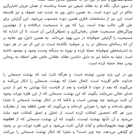
از سوى ديگر، نگاه او به عقائد شيعى نيز عمدتا برخاسته از همان جريان اخباريگرى
حاكم در اين دوره است. به همين دليل وى به شدت ضد تصوف و نيز فلسفه
است. اين نيز از مشخصات فكرى همين دوره محسوب مى‌شود. اين گرايش براى
على قلى جالب بوده است، زيرا كه وى با مسيحيت درافتاده و از مهم‌ترين
ويژگى‌هاى مسيحيت همان رهبانى‌گرى و تصوّفى‌گرايى آن است، تا آن اندازه كه
مسيحيت را گرايش صوفيانه در دين يهود مى‌دانند. به همين دليل، وى علاوه بر
آن كه رساله‌اى مستقل در رد بر صوفيه نگاشته است، در اين اثر نيز در هر مورد
به انديشه‌هاى صوفيانه حمله كرده و بويژه به مسأله وحدت وجود و موجود تاخته
است. ايضا به حكما نيز به دليل داشتن عقائد عقلانى خاص نظير اعتقاد به روحانى
بودن معاد حمله كرده است.
وى در اين باره چنين نوشته است: و هرگاه ثابت شد كه بهشت جسمانى را
خداوند عالم آفريده است، الحال نصارا كه بهشت جسمانى را انكار مى‌كنند و
مى‌گويند كه بعد از موت تا قيامت و بعد از قيامت، ابدًا بهشتى به غير از ديدن
خداى تعالى نمى‌باشد بگويند كه اين بهشت جسمانى كه از اين فقره تورات وجود
آن ثابت مى‌شود چه بهشتى است، و حُكَما كه در انكار بهشت جسمانى با نصارا
متفق شده‌اند و خود را نصرانى كرده‌اند و مى‌گويند كه نفس ناطقه بعد از مفارقت
بدن هر گاه تحصيل كمالات كرده است، از تخيّل و تصوّر كمالات خود ملتذ
مى‌شود و آن لذّتها بهشت اوست، بگويند كه آن بهشت جسمانى كه از
احاديث
اهل بيت
عليهم‌السلام و آيات قرآنى ثابت مى‌شود و اين فقره تورات نيز بر وجود
او گواهى مى‌دهد، چه چيز است؟ و نصارا كه انكار بهشت جسمانى را مى‌كنند