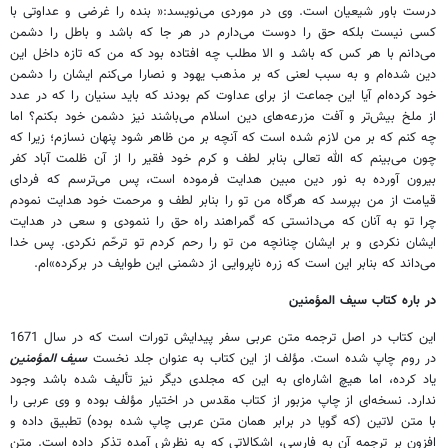
درست باور شيعيان است. وى در موردى مى‌نويسد:« بنده را غرضى و عداوتى با
كسى نيست بلكه حق را دوست مى‌دارم در هر جا كه باشد و باطل را دشمن
مى‌دانم با هر كس كه باشد و الا مطلب چه افتاده بود كه من كه تازه داخل اين
دين شده‌ام و به سبب لعنى كه بر مذهب يهود و نصارا مى‌كنم ايشان را دشمن
خود كرده‌ام آيا اين جماعت از براى عداوت كم بودند كه بايد سنيان را كه در عدد
از ملخ بيش‌تر و آفت مزرعه‌هاى دين اسلام مى‌باشند نيز دشمن خود بكنم؟ اما
چه كنم كه بر من لازم شده است كه آنچه بر من ظاهر شود پنهان نسازم؛ زيرا كه
چون مى‌بينم كه الله تعالى بنابر لطف و كرم خود فقير را از آن ظلمت آباد كفر
بيرون آورده به نور دين مبين هدايت فرموده است، پس مى‌ترسم كه فرداى
قيامت از من بپرسد كه هرگاه من تو را بنابر لطف و مرحمت خود هدايت نمودم
چرا تو به آنان كه مى‌دانستى كه گمراهند راه حق را ننمودى و سعى در هدايت
ايشان نكردى و بر ايشان چنانچه من تو را رحم كردم تو ترحّم نكردى. پس خدا
مى‌داند كه بنابر اين است كه زره ناپروايى از دشمنى اين طوايف در بركرده»ام.
در باره كتاب سيف المؤمنين
اين كتاب در اصل ترجمه متن عربى سفر پيدايش تورات است كه در سال 1671
در روم چاپ شده است. مؤلف از اين كتاب به عنوان جلد نخست
سيف المؤمنين
ياد كرده، اما هيچ اشاره‌اى به اين كه مجلدى ديگر نيز تأليف شده باشد وجود
ندارد. نسخه‌اى از چاپ مزبور از كتاب مقدس در اختيار مؤلف بوده و وى عربى را
با متن لاتين (كه گويا در برابر همان متن عربى چاپ شده بوده) تطبيق داده و
افزون بر ترجمه آن به فارسى، اشكالاتى كه به نظرش آمده تذكر داده است. متن