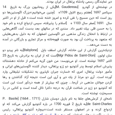
دير نمايندگان رسمى پادشاه پرتغال در ايران بودند.
در نوشته‌اى از گودرو
[M. Gaudereau]
يكى از روحانيون بزرگ به تاريخ
14
سپتامبر 1697
]
هفتم ربيع الاول 1109ه
[
چنين مى‌خوانيم:«بزرگ اگوستين‌ها دو
روز است كه دين مسيح را نفى كرده و امروز ختنه شده است.» قبل از او در اكتبر
سال
1691
]
صفر سال 1103 ه
[
اسلام را پذيرفته، سپس ازدواج كرده و نام خود
را به حسن قلى بيك تغيير داد. سندى كه در سالهاى بعد بدست آمد، آگاهى‌هايى
در ارتباط با انحلال زندگى مذهبى دير اگوستين اصفهان كه به دليل بدهى‌هايش
كه متعهد به پرداخت آن بود به صورت قهوه‌خانه و مركز تجارى و بازرگانى در آمده
به دست مى‌دهد...
نزديك‌ترين گزارش از اين حادثه، گزارش اسقف بابِل
[Babylone]
به نام پيدو دو
سان اولون
[Mgr Pidou de Saint-Olon]
است كه از ايران به برادرش به تاريخ 25
اكتبر 1697 نوشته است. او مى‌نويسد: من خون گريه مى‌كنم از حادثه دهشتناك
پذيرش اسلام توسط پدر آنتونيو دو ژزو پرتغالى، ديدار كننده اگوستين‌هاى ايرانى و
مأمور دولت پرتغال، امرى كه خسارت جبران ناپذيرى به تشكيلات تبليغاتى وارد
آورده است. آرى دو مرتدّ از يك دير و آرى اين است نتيجه آزاد گذاشتن و رها
كردن جوانان مذهبى در آن‌جا... چيزى كه بيش‌تر از همه دردآور است اين است
كه آنتونيو دو ژزو در شناخت قرآن به درجه دكترا نائل آمده است و كتابى در ردّ
مسيحيّت نوشته است.
نامه‌اى از كرملى‌هاى جلفا به نام بازيل دوسان شارل (1711 ـ 1664)
[P.
Basile
de Saint-Charles]
به تاريخ 2 فوريه 1700 در باره آنتونيو گزارش مى‌كند كه او
ازدواج كرده و در اصفهان مستقر شده است:«بيچاره آنتونيو پرتغالى، رئيس
پيشين اگوستين‌هاى اصفهان كه
سه سال است كه مرتد و كافر شده
و براى