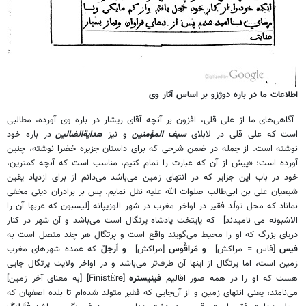
اطلاعات ما در باره دوژزو بر اساس آثار وی
آگاهى‌هاى ما از على قلى، افزون بر آنچه آقاى ريشار در باره وى آورده، مطالبى
است كه على قلى در لابلاى
سيف المؤمنين
و نيز
هداية‌الضالين
در باره خود
نوشته است. از جمله در ضمن شرحى كه براى داستان جزيره خضرا نوشته، چنين
آورده است: «پيش از آن كه عبارت را تمام كنيم، مناسب است كه آنچه كمترين،
خود در باب اين جزاير كه در انتهاى زمين مى‌باشد مى‌دانم از براى ازدياد يقين
شيعيان على بن ابى‌طالب صلوات الله عليه نقل نمايم. پس بر برادران دينى مخفى
نماناد كه محل تولّد فقير در اواخر مغرب در شهر الوزيپانه [لیسبون که عربها آن را
الاشبونه می نامیدند]
كه پايتخت پادشاه پرتگال است مى‌باشد و آن شهر در كنار
درياى بزرگ كه او را محيط مى‌گويند واقع است و پرتگال هر چند متصل است به
فيس
[فاس = مراکش]
و مَراقُوس
[مراکش]
و اَرجلْ
كه عمده شهرهاى مغرب
زمين است، اما پرتگال از اينها آن طرف‌تر مى‌باشد و در اواخر ولايت پرتگال جايى
هست كه او را در همه صور اقاليم
فينيستره
[Finist
re]
[به معنای آخر زمین]
É
مى‌نامند، يعنى انتهاى زمين و از آن‌جايى كه فقير متولد شده‌ام تا بلده اصفهان كه