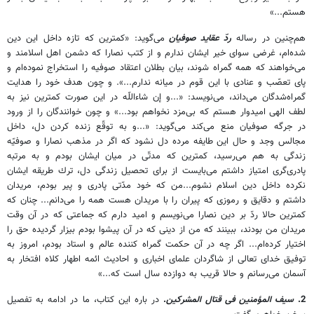
هستم...»
هم‌چنين در رساله
ردّ عقايد صوفيان
مى‌گويد: «كمترين كه تازه داخل اين دين
شده‌ام، غرضى سواى خير ايشان ندارم و از كتب نصارا كه دشمن اهل اسلامند و
مى‌خواهند كه همه گمراه شوند، بيان بطلان اعتقاد صوفيه را استخراج نموده‌ام و
پاى تعصّب و عنادى با اين قوم در ميانه ندارم...». و چون هدف خود را هدايت
گمراه‌شدگان مى‌داند، مى‌نويسد: «...و إن شاءاللّه در اين صورت كمترين نيز به
لطف الهى اميدوار هستم كه بى‌مزد نخواهم بود...» و چون خوانندگان را از ورود
در جرگه صوفيان منع مى‌كند مى‌گويد: «...و به توقّع زنده كردن دل، داخل
مجالس وجد و حال اين طايفه مرده دل نشود كه اگر در مذهب نصارا و صوفيّه
زندگى به هم مى‌رسيد، كمترين كه مدتّى در ميان ايشان بودم و به مرتبه
پادرى‌گرى امتياز داشتم مى‌بايست از براى تحصيل زندگى دل، ترك طريقه ايشان
نكرده داخل دين اسلام نشوم...من كه خود مدّتى پادرى و پير بودم، مريدان
داشتم و دقايق و رموزى كه پيران را با مريدان هست همه را مى‌دانم... چنان كه
كمترين حالا ردّ بر دين نصارا مى‌نويسم و اميد دارم كه جماعتى كه در آن وقت
مريدان من بودند، ببينند كه من از دينى كه در آن پيشوا بودم بيزار گرديده حق را
اختيار كرده‌ام... اگر چه در آن حكمت گمراه كننده عالم و استاد بودم، امروز به
توفيق خداى تعالى از شاگردان علماى اخبارى و احاديث ائمه اطهار كلاه افتخار به
آسمان مى‌رسانم و حالا قريب به دوازده سال است كه...»
2.
سيف المؤمنين فى قتال المشركين
.
در باره اين كتاب، ما در ادامه به تفصيل