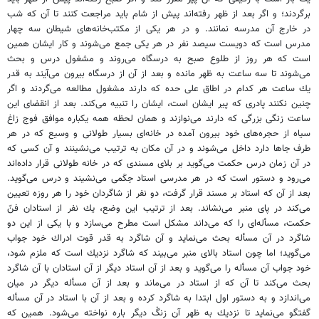
برگردند؛ و اگر بعد از ظهر رفته‌اند پيش از شام بايد مراجعت كنند تا آن كه شب
در خارج آن مدرسه نمانند. و در هر يكى از مكتب‌خانه‌هاى شيطان سه چهار
مدرس است كه دويست سيصد نفر در هر يكى جمع مى‌شوند و كار ايشان همين
است كه هر روز از طلوع صبح به درسگاه مى‌روند و مشغول درس و بحث
مى‌شوند تا سه ساعت به ظهر مانده و بعد از آن از درسگاه بيرون مى‌آيند به قدر
يك ساعت هر كدام در اطاق على حده كه دارند مشغول مطالعه مى‌گردند و اگر
چنين نكنند پادرى كه پير ايشان است، ايشان را تنبيه مى‌كند. بعد از انقضاى اين
ساعت زنگى بزرگى كه دارند مى‌نوازند و همان لحظه همه يكباره موافق فوج زاغ
سياه از حجره‌هاى خود بيرون آمده در خانه‌اى بسيار طولانى و وسيع كه در هر
طرف جاها دارد داخل مى‌شوند و در آن مكان به ترتيب مى‌نشينند و آن كسى كه
در آن زمان درس حكمت مى‌گويد بر بلاى مسندى كه در خانه طولانى قرار داده‌اند
مى‌رود و دستور است كه در هر مدرسى استاد حِكَمى مى‌نشيند و درس مى‌گويد.
بعد از آن كه استاد بر مسند قرار گرفت، دو نفر از شاگردان خود را هر روزه تعيين
مى‌كند در پاى منبر مى‌نشاند. بعد از ترتيب اين وضع، يك نفر از استادان فنّ
حكمت، مسأله‌اى را كه مى‌داند مشكل است مطرح مى‌سازد و با يكى از اين دو
شاگرد در آن مسأله بحث مى‌نمايد و آن شاگرد به قدر قوت ادراك خود جواب
مى‌گويد؛ اما چون استاد بالاى منبر مى‌بيند كه شاگرد نزديك است كه ملزم شود،
خود جواب آن مسأله را مى‌گويد و بعد از آن استاد ديگر از آن استادان با آن شاگرد
بحث مى‌كند تا آن كه از استاد در مى‌ماند و بعد از آن مسأله ديگر در ميان
مى‌اندازد و به دستور اول ابتدا به شاگرد كرده و بعد از آن با استاد در آن مسأله
گفتگو مى‌نمايد تا نزديك به ظهر آن زنگْ ديگر باره نواخته مى‌شود. همين كه