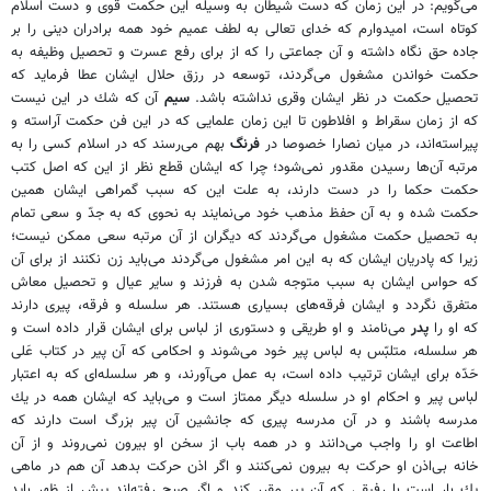
مى‌گويم: در اين زمان كه دست شيطان به وسيله اين حكمت قوى و دست اسلام
كوتاه است، اميدوارم كه خداى تعالى به لطف عميم خود همه برادران دينى را بر
جاده حق نگاه داشته و آن جماعتى را كه از براى رفع عسرت و تحصيل وظيفه به
حكمت خواندن مشغول مى‌گردند، توسعه در رزق حلال ايشان عطا فرمايد كه
تحصيل حكمت در نظر ايشان وقرى نداشته باشد.
سيم
آن كه شك در اين نيست
كه از زمان سقراط و افلاطون تا اين زمان علمايى كه در اين فن حكمت آراسته و
پيراسته‌اند، در ميان نصارا خصوصا در
فرنگ
بهم مى‌رسند كه در اسلام كسى را به
مرتبه آن‌ها رسيدن مقدور نمى‌شود؛ چرا كه ايشان قطع نظر از اين كه اصل كتب
حكمت حكما را در دست دارند، به علت اين كه سبب گمراهى ايشان همين
حكمت شده و به آن حفظ مذهب خود مى‌نمايند به نحوى كه به جدّ و سعى تمام
به تحصيل حكمت مشغول مى‌گردند كه ديگران از آن مرتبه سعى ممكن نيست؛
زيرا كه پادريان ايشان كه به اين امر مشغول مى‌گردند مى‌بايد زن نكنند از براى آن
كه حواس ايشان به سبب متوجه شدن به فرزند و ساير عيال و تحصيل معاش
متفرق نگردد و ايشان فرقه‌هاى بسيارى هستند. هر سلسله و فرقه، پيرى دارند
كه او را
پدر
مى‌نامند و او طريقى و دستورى از لباس براى ايشان قرار داده است و
هر سلسله، متلبّس به لباس پير خود مى‌شوند و احكامى كه آن پير در كتاب عَلى
حَدّه براى ايشان ترتيب داده است، به عمل مى‌آورند، و هر سلسله‌اى كه به اعتبار
لباس پير و احكام او در سلسله ديگر ممتاز است و مى‌بايد كه ايشان همه در يك
مدرسه باشند و در آن مدرسه پيرى كه جانشين آن پير بزرگ است دارند كه
اطاعت او را واجب مى‌دانند و در همه باب از سخن او بيرون نمى‌روند و از آن
خانه بى‌اذن او حركت به بيرون نمى‌كنند و اگر اذن حركت بدهد آن هم در ماهى
يك بار است با رفيقى كه آن پير مقرر كند و اگر صبح رفته‌اند پيش از ظهر بايد