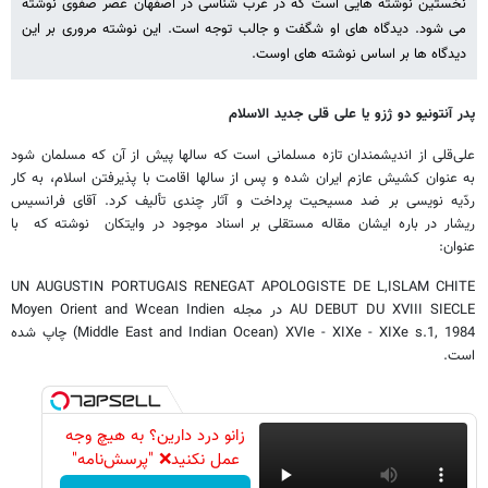
نخستین نوشته هایی است که در غرب شناسی در اصفهان عصر صفوی نوشته
می شود. دیدگاه های او شگفت و جالب توجه است. این نوشته مروری بر این
دیدگاه ها بر اساس نوشته های اوست.
پدر
آنتونيو دو ژزو يا على قلى جديد الاسلام
على‌قلى از انديشمندان تازه مسلمانى است كه سالها پيش از آن كه مسلمان شود
به عنوان كشيش عازم ايران شده و پس از سالها اقامت با پذيرفتن اسلام، به كار
ردّيه نويسى بر ضد مسيحيت پرداخت و آثار چندى تأليف كرد.
آقای فرانسیس
ریشار در باره ایشان مقاله مستقلی بر اسناد موجود در وایتکان
نوشته که
با
عنوان:
UN AUGUSTIN PORTUGAIS RENEGAT APOLOGISTE DE L,ISLAM CHITE
AU DEBUT DU XVIII SIECLE
در مجله
Moyen Orient and Wcean Indien
(Middle East and Indian Ocean) XVIe - XIXe - XIXe s.1, 1984
چاپ شده
است.
زانو درد دارین؟ به هیچ وجه
عمل نکنید❌ "پرسش‌نامه"