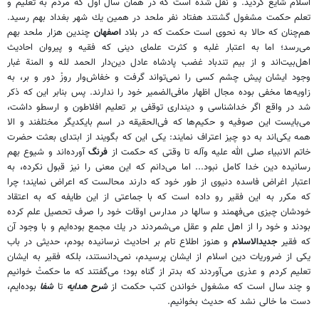
اسلام شايع گرديد. و نقل شده است كه در همان سال اول كه مردم به تعليم و
تعلم حكمت مشغول گشتند هفتاد نفر ملحد در همين يك شهر بغداد بهم رسيد.
هم‌چنان كه حالا به نحوى است حكمت كه در بلاد
اصفهان
چندين هزار ملحد بهم
مى‌رسد؛ اما به اعتبار غلبه و كثرت علماى دينى كه فقيه و پيروان احاديث
اهل‌بيت‌اند و از بيم تندباد غضب پادشاه عادل دين‌دار الحمد لله و المنة غبار
وجود ايشان پيش چشم كسى را نمى‌تواند گرفت و خفاش‌وار روزْ دور و بر، به
زاويه‌ها مخفى بوده مجال اظهار مافى‌الضمير خود را ندارند. پس بنابر اين كه ذكر
شد در واقع اگر خداشناسى و ديندارى توقفى بر تعليم افلاطون و ارسطو داشت،
مى‌بايست اين صوفيه و حكيم‌ها كه فى‌الحقيقه در اسم بايكديگر مختلفند و الا
همه يكى‌اند به دو چيز اعتراف نمايند: يكى اين كه بگويند از ابتداى بعثت حضرت
خاتم الانبياء صلى الله عليه وآله تا وقتى كه حكمت از
فرنگ
آورده‌اند و شيوع بهم
رسانيده دين خدا كامل نبود... اما مى‌دانم كه اين معنى را نيز قبول نكرده، به
اعتبار اغراض فاسده دنيوى از طور خود كه دارند محالست كه اعراض نمايند؛ چرا
كه مكرر به اين فقير رو داده است كه با جماعتى از اين طايفه كه به اعتقاد
خودشان چيزى مى‌فهمند و سالها در مدارس اوقات خود را صرف تحصيل علم كرده
بودند و خود را از اهل علم و عقل مى‌شمردند در يك مجمع بوده‌ايم و با وجود آن
كه فقير
جديدالاسلام
و هنوز اطلاع تام بر احاديث نرسانيده بودم، حديثى در باب
يكى از ضروريات دين اسلام از ايشان پرسيدم، نمى‌دانستند، بلكه فقير به ايشان
تعليم كردم و عذرى مى‌آوردند كه بدتر از گناه بود؛ مى‌گفتند كه ما حكمتْ خوانيم
و چند سال است كه مشغول خواندن كتب حكمت از
شرح هدايه
تا
شفا
بوده‌ايم،
دست ما خالى نشد كه حديث بخوانيم.