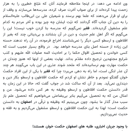
وی ادامه می دهد: در اينجا ملاحظه فرمايند آنان كه مَبْلغ خطيرى را به هزار
زحمت پيدا كرده‌اند از براى صواب آخرت صرف كرده، مدرسه‌ها مى‌سازند و وقف از
براى او قرار مى‌دهند كه علما بهم برسند و شيعيان على بن ابى‌طالب عليه‌السلام
را به دين آن جناب آگاه گردانند كه نيّت ايشان چه چيز بوده و آخر مردم به كدام
علم مشغول گرديده‌اند.
فقير
نمى‌گويم كه مدرسه بنا كردن خوب نيست! اين را
مى‌گويم كه اگر اهل علم حديث و دين در آن بنشانند و بى‌دينانى چند كه بغير از
افلاطون و ارسطو كسى ديگر را نمى‌شناسند اخراج فرموده، در آن راه ندهند حسنه
اين زياده از حسنه اصل بناى مدرسه خواهد بود.
در واقع بسيار عجيب است كه
كسى خواندن و تحصيل اقوال حكما را بر احاديث ائمه صلوات الله عليهم و كتب
شرايع مجتهدين ترجيح داده مقدّم بداند. نهايت بعضى از اينها كه هنوز چندان در
حكمت مهارت بهم نرسانيده‌اند كه ملحد شوند عذرى در اين باب مى‌گويند هر چند
آن عذر لنگى است، اما راه به دهى مى‌برد؛ چرا كه
فقير
با يكى از اين افراد حكمتْ
خوان گفتگو نمودم و خاطر نشان او كردم كه حكمت افلاطون و ارسطو بكار دين و
ديندارى نمى‌آيد. بعد از آن كه ساكت شد در جواب گفت كه، حالا در اين زمان به
قدر دانستن حكمت افلاطون و ارسطو وظيفه به هر كس داده مى‌شود. من و
امثال من كه به تحصيل مى‌آييم بنابر بى‌بضاعتى مى‌خواهيم كه تحصيل علم باز
سبب مدار گذار ما بشود. چون مى‌بينيم كه وظيفه و ترقّى در
اصفهان
به دانستن
حكمت است؛ لهذا به اين حكمت افلاطون و ارسطو مشغول مى‌گرديم و به فقه و
حديث نمى‌پردازيم.
با وجود جریان اخباری، طلبه های اصفهان حکمت خوان هستند!