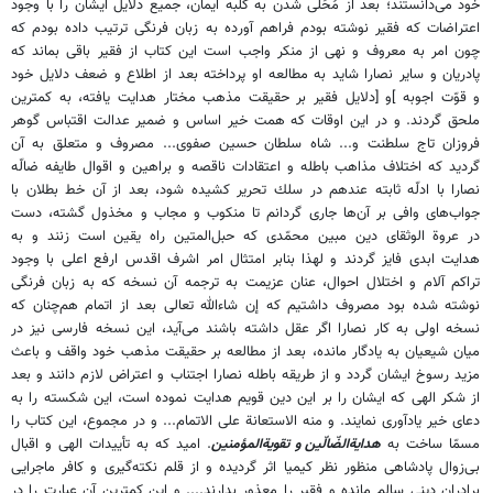
خود مى‌دانستند؛ بعد از مُحَلّى شدن به كلبه ايمان، جميع دلايل ايشان را با وجود
اعتراضات كه فقير نوشته بودم فراهم آورده به زبان فرنگى ترتيب داده بودم كه
چون امر به معروف و نهى از منكر واجب است اين كتاب از فقير باقى بماند كه
پادريان و ساير نصارا شايد به مطالعه او پرداخته بعد از اطلاع و ضعف دلايل خود
و قوّت اجوبه
]
و
[
دلايل فقير بر حقيقت مذهب مختار هدايت يافته، به كمترين
ملحق گردند. و در اين اوقات كه همت خير اساس و ضمير عدالت اقتباس گوهر
فروزان تاج سلطنت و... شاه سلطان حسين صفوى... مصروف و متعلق به آن
گرديد كه اختلاف مذاهب باطله و اعتقادات ناقصه و براهين و اقوال طايفه ضالّه
نصارا با ادلّه ثابته عندهم در سلك تحرير كشيده شود، بعد از آن خط بطلان با
جواب‌هاى وافى بر آن‌ها جارى گردانم تا منكوب و مجاب و مخذول گشته، دست
در عروة الوثقاى دين مبين محمّدى كه حبل‌المتين راه يقين است زنند و به
هدايت ابدى فايز گردند و لهذا بنابر امتثال امر اشرف اقدس ارفع اعلى با وجود
تراكم آلام و اختلال احوال، عنان عزيمت به ترجمه آن نسخه كه به زبان فرنگى
نوشته شده بود مصروف داشتيم كه إن شاءالله تعالى بعد از اتمام هم‌چنان كه
نسخه اولى به كار نصارا اگر عقل داشته باشند مى‌آيد، اين نسخه فارسى نيز در
ميان شيعيان به يادگار مانده، بعد از مطالعه بر حقيقت مذهب خود واقف و باعث
مزيد رسوخ ايشان گردد و از طريقه باطله نصارا اجتناب و اعتراض لازم دانند و بعد
از شكر الهى كه ايشان را بر اين دين قويم هدايت نموده است، اين شكسته را به
دعاى خير يادآورى نمايند. و منه الاستعانة على الاتمام... و در مجموع، اين كتاب را
مسمّا ساخت به
هداية‌الضّالّين و تقوية‌المؤمنين
. اميد كه به تأييدات الهى و اقبال
بى‌زوال پادشاهى منظور نظر كيميا اثر گرديده و از قلم نكته‌گيرى و كافر ماجرايى
برادران دينى سالم مانده و فقير را معذور بدارند.... و اين كمترين آن عبارت را در