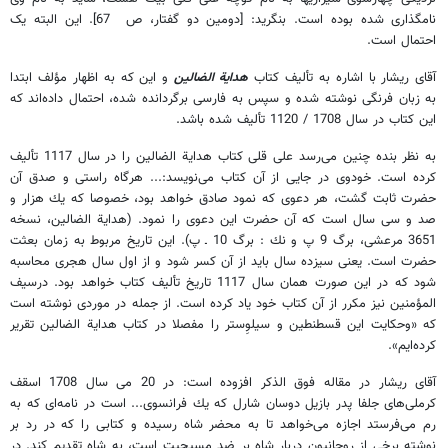
نامگذارى شده بوده است. بنگريد: [دومين دو گفتار، ص
67]. این البته یک
احتمال است.
آقاى ريشار با اشاره به تأليف كتاب
هداية الضالين
و اين كه به اظهار مؤلف ابتدا
به زبان فرنگى نوشته شده و سپس به فارسى برگردانده شده، احتمال داده‌اند كه
اين كتاب در سال 1708 / 1120 تأليف شده باشد.
به نظر بنده چنين مى‌رسد على قلى كتاب هداية الضالين را در سال 1117 تأليف
كرده است. خودوى در جايى از آن كتاب مى‌نويسد:... هرگاه راستى و صدق آن
حضرت ثابت گشت، هر دعوى كه نمود صادق خواهد بود، خصوصا كه يك هزار و
صد و سى سال است كه آن حضرت اين دعوى را نمود. (هداية الضالين، نسخه
3651 مرعشى، برگ 9 پ و نك : برگ 10 ـ پ). اين تاريخ مربوط به زمان بعثت
حضرت است. يعنى سيزده سال بايد از آن كسر شود و از اول سال هجرى محاسبه
شود كه در اين صورت همان سال 1117 تاريخ تأليف كتاب خواهد بود. درسيف
المؤمنين نيز مكرر از آن كتاب خود ياد كرده است. از جمله در موردى نوشته است
كه «وحكايت اين قسطنطين و سيلوِستر را مفصلا در كتاب هداية الضالين تقرير
كرده‌ايم».
آقای ریشار در مقاله فوق الذکر افزوده است: در 20 مى سال 1708 اسقف
كرملى‌هاى جلفا پدر بازيل دوسان شارل كه يك فرانسوى... است در نامه‌اى كه به
رم مى‌فرستد اجازه مى‌خواهد تا به محضر شاه رسيده و كتابى را كه در رد بر
نوشته برخى از روحانيون دربار شاه بر ضد مسيحيت است، به شاه تقديم كند. در