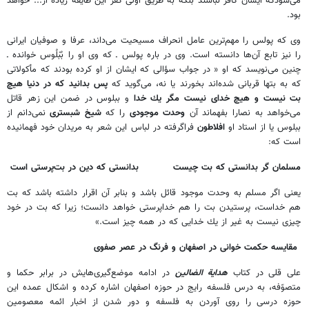
مى‌شودكه ايشان كافر نباشند بلكه به طريق اولى كفر اين طايفه زياده از... خواهد
بود.
وى كه پولس را مهم‌ترين عامل انحراف مسيحيت مى‌داند، عرفا و صوفيان ايرانى
را نيز تابع آن‌ها دانسته است. وى در باره پولس ـ كه وى او را بُبْلُوس خوانده ـ
چنين مى‌نويسد كه او « در جواب سؤالى كه ايشان از او كرده بودند كه مأكولاتى
كه به بتها قربانى شده‌اند بخورند يا نه، مى‌گويد كه
پس بدانيد كه در دنيا هيچ
بت نيست و هيچ خداى نيست مگر يك خدا
و ببلوس در ضمن اين زهر قاتل
مى‌خواهد به نصارا بفهماند آن
وحدت موجودى
را كه
شيخ شبسترى
نمى‌دانم از
ببلوس يا از استاد او
افلاطون
فراگرفته در لباس اين شعر به مريدان خود فهمانيده
است كه:
مسلمان گر بدانستى كه بت چيست
بدانستى كه دين در بت‌پرستى است
يعنى اگر مسلم به وحدت موجود قائل باشد و بنابر آن اقرار داشته باشد كه بت
هم خداست، پرستيدن بت را هم خداپرستى خواهد دانست؛ زيرا كه بت در خود
چيزى نيست به غير از يك خدايى كه در همه چيز است.»
مقایسه حكمت خوانى در اصفهان و فرنگ در عصر صفوی
على قلى در كتاب
هداية الضالين
در ادامه موضع‌گيرى‌هايش در برابر حكما و
متصوّفه، به درس فلسفه رايج در حوزه اصفهان اشاره كرده و اشكال عمده اين
حوزه درسى را روى آوردن به فلسفه و دور شدن از اخبار ائمه معصومين