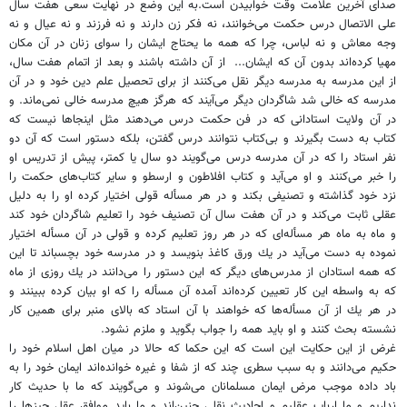
صداى آخرين علامت وقت خوابيدن است.به اين وضع در نهايت سعى هفت سال
على الاتصال درس حكمت مى‌خوانند، نه فكر زن دارند و نه فرزند و نه عيال و نه
وجه معاش و نه لباس، چرا كه همه ما يحتاج ايشان را سواى زنان در آن مكان
مهيا كرده‌اند بدون آن كه ايشان...
از آن داشته باشند و بعد از اتمام هفت سال،
از اين مدرسه به مدرسه ديگر نقل مى‌كنند از براى تحصيل علم دين خود و در آن
مدرسه كه خالى شد شاگردان ديگر مى‌آيند كه هرگز هيچ مدرسه خالى نمى‌ماند. و
در آن ولايت استادانى كه در فن حكمت درس مى‌دهند مثل اينجاها نيست كه
كتاب به دست بگيرند و بى‌كتاب نتوانند درس گفتن، بلكه دستور است كه آن دو
نفر استاد را كه در آن مدرسه درس مى‌گويند دو سال يا كمتر، پيش از تدريس او
را خبر مى‌كنند و او مى‌آيد و كتاب افلاطون و ارسطو و ساير كتاب‌هاى حكمت را
نزد خود گذاشته و تصنيفى بكند و در هر مسأله قولى اختيار كرده او را به دليل
عقلى ثابت مى‌كند و در آن هفت سال آن تصنيف خود را تعليم شاگردان خود كند
و ماه به ماه هر مسأله‌اى كه در هر روز تعليم كرده و قولى در آن مسأله اختيار
نموده به دست مى‌آيد در يك ورق كاغذ بنويسد و در مدرسه خود بچسباند تا اين
كه همه استادان از مدرس‌هاى ديگر كه اين دستور را مى‌دانند در يك روزى از ماه
كه به واسطه اين كار تعيين كرده‌اند آمده آن مسأله را كه او بيان كرده ببينند و
در هر يك از آن مسأله‌ها كه خواهند با آن استاد كه بالاى منبر براى همين كار
نشسته بحث كنند و او بايد همه را جواب بگويد و ملزم نشود.
غرض از اين حكايت اين است كه اين حكما كه حالا در ميان اهل اسلام خود را
حكيم مى‌دانند و به سبب سطرى چند كه از شفا و غيره خوانده‌اند ايمان خود را به
باد داده موجب مرض ايمان مسلمانان مى‌شوند و مى‌گويند كه ما با حديث كار
نداريم و ما ارباب عقليم و احاديث نقلى چنين‌اند و ما بايد موافق عقل چيزها را