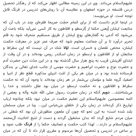
عليهم‌السلام مى‌داند. وى در اين زمينه مطالبى اظهار مى‌كند كه از رهگذر تحصيل
درس فلسفه در حوزه اصفهان و مقايسه آن با روش‌هاى تدريس در فرنگ قابل
توجه است. او مى‌نويسد:
در اينجا لازم دانست كه از براى اتمام حجّت صريحا فقره‌اى چند در باب آن كه
متابعت ايشان
]
يعنى حكما از
[
ارسطو و افلاطون به كار كسى نمى‌آيد بلكه باعث آن
مى‌شود كه آدمى به گفتارهاى پوچ ايشان از طريق مستقيم منحرف شود به قلم
تحرير درآورد تا بر آن جماعت معلوم شود كه صرف عمر عزيز در معرفت حكمت
ايشان، محض نقصان و خسران است.
اوّلا
شك در آن نيست كه اين سقراط و
متابعان او از افلاطون و ارسطو در زمان اسكندر رومى بوده‌اند و در آن وقت از
ابتداى آفرينش قريب به پنج هزار سال گذشته بود و در اين مدّت دين حضرت آدم
و حضرت نوح و حضرت ابراهيم و حضرت موسى از جانب خداى تعالى بر بندگان
فرستاده شده بود و در ميان هر يكى از امّت انبياى مذكوره قطع نظر از انبيا و
اصفيا، گروه علما و مؤمنان بى‌شمار در هر زمان بوده‌اند با وجود آن كه نه حكمت
سقراط و افلاطون و نه حكمت ارسطو در ميان بود عقل داشتند و خدا را
مى‌شناختند...
دويم
آنكه در زمان حضرت رسول صلى الله عليه وآله و بعضى از
ائمه معصومين عليهم‌السلام اين تعليم حكمت در ميان نبود بلكه چنانچه ارباب
تواريخ ذكر كرده‌اند در زمان يكى از خلفاى بنى‌عباس اين... وبا در ميان مسلمان
بلند شده است؛ به اين نحو كه چون آن ملعون منظورش آن بود كه شغلى در
ميان مردم شايع گردد كه بدان مشغول گردند و دست از تتبع احاديث آل‌محمد
عليهم‌السلام بر دارند... لهذا كتب حكمت و تصانيف حكما را از
فرنگ
طلب نمود و
بر ساعى در تدريس و تحصيل آن‌ها مرسوم و مقررى قرار داد تا آن كه در ميان