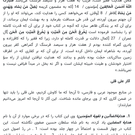
محل هدايت فقير است، قريب به هفت هزار و سيصد فرسنگ مى‌باشد
فَتَبارَکَ
اللّهُ أحْسَنَ الْخالِقينَ
]
مؤمنون /
14
[
كه به مضمون كريمه
يُضِلُّ مَنْ يَشاء وَيَهْدي
مَنْ يَشاءُ
]
فاطر /
8
[
وقتى كه مى‌خواهد كسى را هدايت كند، مى‌تواند كه او را از
آن جهنم بيرون آورده
،
اين قدر طى مسافت بفرمايد و به بهشت ايمان برساند، از
براى آن كه بر بندگان ظاهر سازد كه آنچه در كتاب خود از براى آن كه قدرت كامله
او را بشناسد فرموده است
يُخْرِجُ الْحَىَّ مِنَ الْمَيِّتِ وَ يُخْرِجُ الْمَيِّتِ مِنَ الْحَىّ
]
آل
عمران /
27
[
كمال دلالت بر قدرت كامله او دارد، زيرا كه فقير را كه كافرزاده و
پادرى گمراه كننده بودم از هفت هزار و سيصد فرسنگ از گمراهى كفر بيرون
آورده، به شاهراه ايمان داخل كرده است، از براى آن كه بر كفارى كه در اطراف
زمين ساكن‌اند، حجّت بوده باشم و بدانند كه هدايت نيافتن ايشان از راه سؤ
اختيار خودشان و طينت خبيثه ايشان است و اگر نه بخل در مبدأ فياض نيست و
نمى‌باشد.»
آثار على قلى
در منابع موجود عربى و فارسى، تا آن‌جا كه ما كاوش كرديم، على قلى را بايد تنها
در ضمن آثارى كه از وى برجاى مانده شناخت. اين آثار تا آن‌جا كه امروز مى‌دانيم
عبارتنداز:
1.
هداية‌الضالّين و تقوية المؤمنين؛
وى اين كتاب را كه در برخى موارد از آن با نام
هداية المضلين
ياد كرده، به نام شاه سلطان حسين صفوى نگاشته است. اين
كتاب در چهار قسمت و احتمالاً در چهار جلد بوده است: 1 ـ در ردّ اصول دين