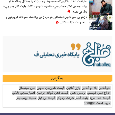
اعترافات دختر بلاگری که حمیدرضا رجب‌زاده را به قتل رسانده/ او
مرتب به من تذکر حجاب می‌داد/دوست پسرم گفت بابت قتل بسیجی‌ها
پول می‌دهند
تازه‌ترین خبر تامین اجتماعی درباره زمان پرداخت معوقات فروردین و
اردیبهشت بازنشستگان
وبگردی
خبرآنلاین
راه نو آنلاین
بازی آنلاین
قیمت تلویزیون سونی
مبل مینیمال
جراح بینی گوشتی
پرشین هتل
قیمت آهن فولاد ایرانیان
اعتبارسنجی بانکی
قیمت طلا امروز
بلیط قطار
شرکت رادوکو
قیمت پروفیل
سایت یوتوتایمز
خرید اکانت chatgpt