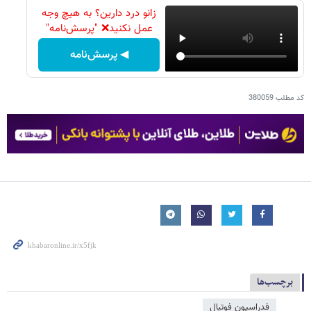
زانو درد دارین؟ به هیچ وجه
عمل نکنید❌ "پرسش‌نامه"
◀ پرسش‌نامه
کد مطلب
380059
برچسب‌ها
فدراسیون فوتبال