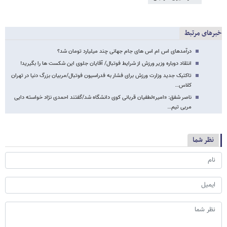
خبرهای مرتبط
درآمدهای اس ام اس های جام جهانی چند میلیارد تومان شد؟
انتقاد دوباره وزیر ورزش از شرایط فوتبال/ آقایان جلوی این شکست ها را بگیرید!
تاکتیک جدید وزارت ورزش برای فشار به فدراسیون فوتبال/مربیان بزرگ دنیا در تهران
کلاس…
ناصر شفق: «امیر»لطفیان قربانی کوی دانشگاه شد/گفتند احمدی نژاد خواسته دایی
مربی تیم…
نظر شما