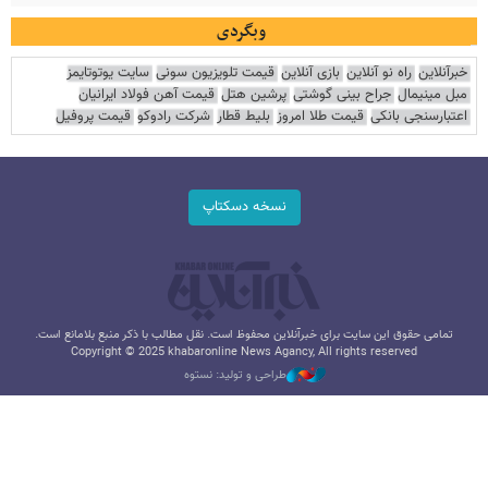
وبگردی
خبرآنلاین
راه نو آنلاین
بازی آنلاین
قیمت تلویزیون سونی
سایت یوتوتایمز
مبل مینیمال
جراح بینی گوشتی
پرشین هتل
قیمت آهن فولاد ایرانیان
اعتبارسنجی بانکی
قیمت طلا امروز
بلیط قطار
شرکت رادوکو
قیمت پروفیل
نسخه دسکتاپ
تمامی حقوق این سایت برای خبرآنلاین محفوظ است. نقل مطالب با ذکر منبع بلامانع است.
Copyright © 2025 khabaronline News Agancy, All rights reserved
طراحی و تولید: نستوه