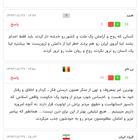
احمد
۱۴:۴۷ - ۱۳۹۳/۰۷/۲۷
پاسخ
2
58
کسانی که روح و آرامش یک ملت و کشور رو خدشه دار کردند باید فقط اعدام
بشند اینا آبروی ایران رو هم بردند خطر اینا از داعش و تروریست ها بیشتره اینا
یک انسان رو ترور نکردند روح و روان ملت رو ترور کردند
بی نام
۱۴:۵۰ - ۱۳۹۳/۰۷/۲۷
پاسخ
10
43
بهترین امر بمعروف و نهی از منکر همون درستی فکر ، کردار و اخلاق و رفتار
خود ما هست و .احساس خوب مردم از وجود یک حکومت واقعی اسلامی که
دلسوز انسانهاست و حقوق مردم براش در اولویت قرار دارند نه آنچه امروزه
داریم میبینیم .. هیچ تبلیغی بهتر از این برای دین نیست... همانطور که پیامبر
عزیز و امامان مظلوممون مردم رو به خودشون جذب میکردند.
فرزند ایران
۱۵:۰۳ - ۱۳۹۳/۰۷/۲۷