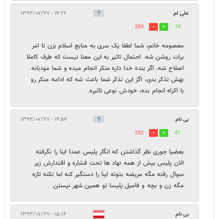
علی ام
۱۴:۲۲ - ۱۳۹۳/۰۷/۲۷
289
74
معصومه خانم، شما لطفا یک سری به منابع اسلام بزن تا امر
برات روشن شه. احتمال تاثیر به این معنا نیست که طرف کاملا
اصلاح شه. اگر بنده خدا داره منکر انجام میده و شما مودبانه
بهش تذکر بدی، اگز این تذکر شما باعث شه که ادامه منکر رو
با اکراه انجام بده، خودش نوعی تاثیره.
بی نام
۱۴:۵۴ - ۱۳۹۳/۰۷/۲۷
292
81
بعضیا جوری نظر گذاشتن که انگار پلیس عمدا اینا را نگرفته
الان پلیس بیش از همه نهاد ها تحت فشاره و اقتدارش زیر
سوال رفته مگه مریضه بتونه اینا را دستگیر کنه اما نکنه تازه
مگه زن و بچه و فامیل پلیسا تو همین شهر نیستن
بی نام
۱۵:۱۴ - ۱۳۹۳/۰۷/۲۷