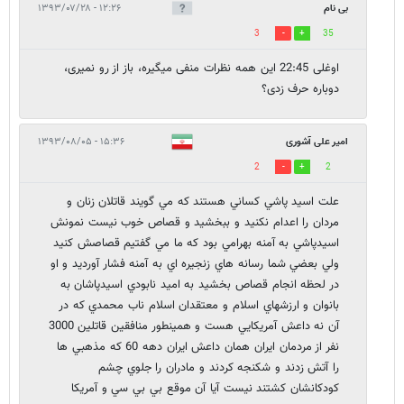
بی نام
۱۲:۲۶ - ۱۳۹۳/۰۷/۲۸
3
35
اوغلی 22:45 این همه نظرات منفی میگیره، باز از رو نمیری،
دوباره حرف زدی؟
امیر علی آشوری
۱۵:۳۶ - ۱۳۹۳/۰۸/۰۵
2
2
علت اسيد پاشي كساني هستند كه مي گويند قاتلان زنان و
مردان را اعدام نكنيد و ببخشيد و قصاص خوب نيست نمونش
اسيدپاشي به آمنه بهرامي بود كه ما مي گفتيم قصاصش كنيد
ولي بعضي شما رسانه هاي زنجيره اي به آمنه فشار آورديد و او
در لحظه انجام قصاص بخشيد به اميد نابودي اسيدپاشان به
بانوان و ارزشهاي اسلام و معتقدان اسلام ناب محمدي كه در
آن نه داعش آمريكايي هست و همينطور منافقين قاتلين 3000
نفر از مردمان ايران همان داعش ايران دهه 60 كه مذهبي ها
را آتش زدند و شكنجه كردند و مادران را جلوي چشم
كودكانشان كشتند نيست آيا آن موقع بي بي سي و آمريكا