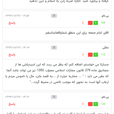
گرفته و برخورد کنید .اجازه ضربه زدن به اسلام و دین ندهید
بی نام
۱۲:۵۶ - ۱۳۹۳/۰۷/۲۷
پاسخ
6
189
اقای امام جمعه برای این منطق شماواقعامتاسفم
ملکی
۱۳:۰۹ - ۱۳۹۳/۰۷/۲۷
پاسخ
3
110
جسارتا می خواستم اضافه کنم که بنظر می رسد که این اسیدپاشی ها از
مصادیق ماده 279 قانون مجازات اسلامی مصوّب 1392 نیز می تواند باشد آنجا
که مقرر می دارد : " ... محاربه عبارت از ...به قصد جان، مال یا ناموس مردم یا
ارعاب آنها است به نحوی که موجب ناامنی در محیط گردد..."
بی نام
۱۳:۱۲ - ۱۳۹۳/۰۷/۲۷
پاسخ
4
120