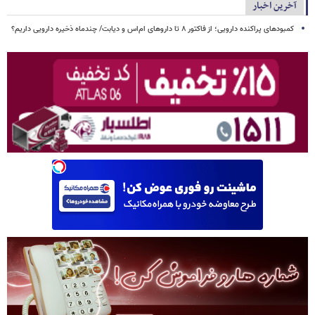
آخرین اخبار
کمبودهای پراکنده دارویی؛ از فاکتور ۸ تا داروهای ام‌اس و دیابت/ چندماه ذخیره دارویی داریم؟