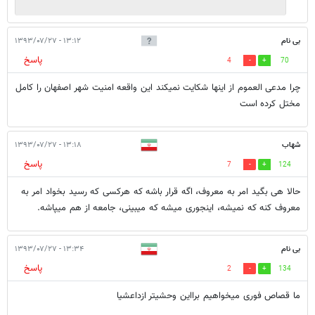
بی نام
۱۳:۱۲ - ۱۳۹۳/۰۷/۲۷
پاسخ
4
70
چرا مدعی العموم از اینها شکایت نمیکند این واقعه امنیت شهر اصفهان را کامل
مختل کرده است
شهاب
۱۳:۱۸ - ۱۳۹۳/۰۷/۲۷
پاسخ
7
124
حالا هی بگید امر به معروف، اگه قرار باشه که هرکسی که رسید بخواد امر به
معروف کنه که نمیشه، اینجوری میشه که میبینی، جامعه از هم میپاشه.
بی نام
۱۳:۳۴ - ۱۳۹۳/۰۷/۲۷
پاسخ
2
134
ما قصاص فوری میخواهیم برااین وحشیتر ازداعشیا