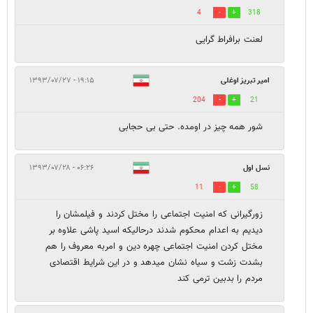
4
318
لعنت برافراط گرایی
امیر تبریز اوغلی
۱۹:۱۵ - ۱۳۹۳/۰۷/۲۷
204
21
شور همه چیز در اومده. حتی بی حجابی
نسل اول
۰۶:۲۶ - ۱۳۹۳/۰۷/۲۸
11
58
زورگیرانی که امنیت اجتماعی را مختل کردند و فیلمشان را
دیدیم به اعدام محکوم شدند درحالیکه اسید پاشی علاوه بر
مختل کردن امنیت اجتماعی چهره دین و امربه معروف را هم
بشدت زشت و سیاه نشان میدهد و در این شرایط اقتصادی
مردم را بدبین ترمی کند