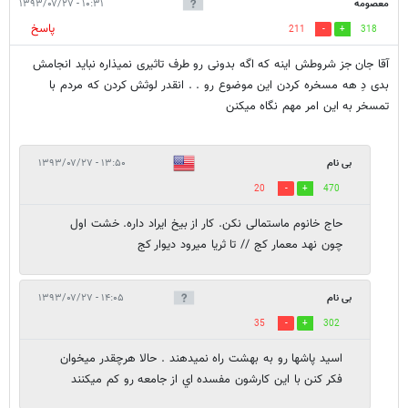
معصومه
۱۰:۳۱ - ۱۳۹۳/۰۷/۲۷
پاسخ
211
318
آقا جان جز شروطش اینه که اگه بدونی رو طرف تاثیری نمیذاره نباید انجامش
بدی دِ هه مسخره کردن این موضوع رو . . انقدر لوثش کردن که مردم با
تمسخر به این امر مهم نگاه میکنن
بی نام
۱۳:۵۰ - ۱۳۹۳/۰۷/۲۷
20
470
حاج خانوم ماستمالی نکن. کار از بیخ ایراد داره. خشت اول
چون نهد معمار کج // تا ثریا میرود دیوار کج
بی نام
۱۴:۰۵ - ۱۳۹۳/۰۷/۲۷
35
302
اسيد پاشها رو به بهشت راه نميدهند . حالا هرچقدر ميخوان
فكر كنن با اين كارشون مفسده اي از جامعه رو كم ميكنند