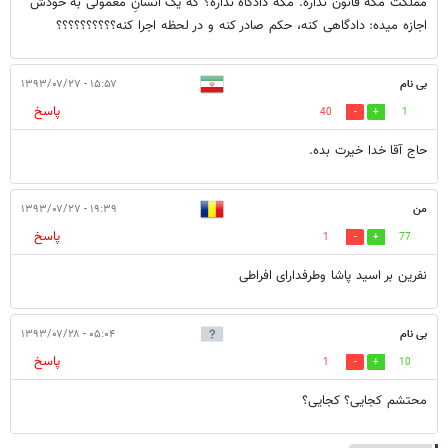
مملکت مگه قانون نداره. مگه دادگاه نداره؟ که یک انسانِ معمولی به خودش
اجازه میده: دادگاهی کنه، حکم صادر کنه و در لحظه اجرا کنه؟؟؟؟؟؟؟؟؟؟
بی نام
۱۵:۵۷ - ۱۳۹۳/۰۷/۲۷
پاسخ
40
1
حاج آقا خدا خیرت بده.
من
۱۹:۳۹ - ۱۳۹۳/۰۷/۲۷
پاسخ
1
77
نفرین بر اسید پاشا وطرفدارای افراطی
بی نام
۰۵:۰۴ - ۱۳۹۳/۰۷/۲۸
پاسخ
1
10
محتشم کجایی؟ کجایی؟