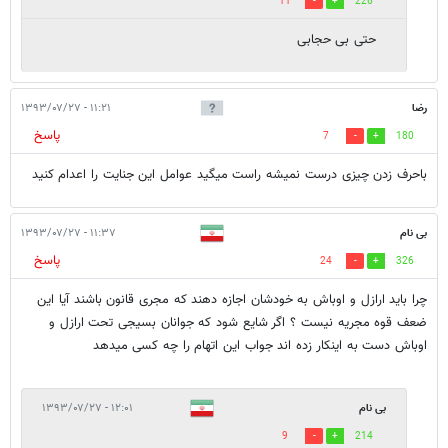
11
226
حتی بی حجابی
رضا
۱۱:۲۱ - ۱۳۹۳/۰۷/۲۷
پاسخ
7
180
باحرف زدن چیزی درست نمیشه راست میگید عوامل این جنایت را اعدام کنید
بی نام
۱۱:۳۷ - ۱۳۹۳/۰۷/۲۷
پاسخ
24
326
چرا باید ارازل و اوباش به خودشان اجازه دهند که مجری قانون باشند آیا این
ضعف قوه مجریه نیست ؟ اگر شایع شود که جوانان بسیجی تحت ارازل و
اوباش دست به اینکار زده اند جواب این اتهام را چه کسی میدهد
بی نام
۱۲:۰۱ - ۱۳۹۳/۰۷/۲۷
9
214