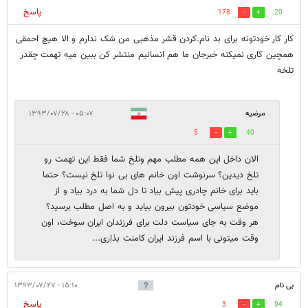
پاسخ
178
20
کار کار خودتونه برای بد نام.کردن قشر مذهبی من شک ندارم و الا هیچ احمقی
همچین کاری نمیکنه خبرجان ما هم انسانیم منتشر کن ببین میه تهمت چقدر
تلخه
مرضیه
۰۵:۰۷ - ۱۳۹۳/۰۷/۲۸
5
40
الان داخل این همه مطلب مهم وتلخ شما فقط این تهمت رو
تلخ دیدین؟ سرنوشت اون خانم های بی نوا تلخ نیست؟ حتما
باید برای خانم چادری پیش بیاد تا دل شما به درد بیاد و از
موضع سیاسی خودتون بیرون بیاید و به اصل مطلب برسید؟
هر وقت به جای سیاست دلت برای فرزندان ایران سوخت، اون
وقت میتونی با اسم فرزند ایران کامنت بذاری...
بی نام
۱۵:۱۰ - ۱۳۹۳/۰۷/۲۷
پاسخ
3
94