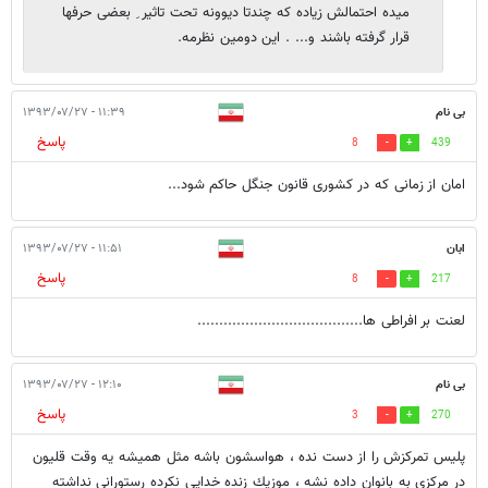
میده احتمالش زیاده که چندتا دیوونه تحت تاثیر ِ بعضی حرفها
قرار گرفته باشند و... . این دومین نظرمه.
بی نام
۱۱:۳۹ - ۱۳۹۳/۰۷/۲۷
پاسخ
8
439
امان از زمانی که در کشوری قانون جنگل حاکم شود...
ابان
۱۱:۵۱ - ۱۳۹۳/۰۷/۲۷
پاسخ
8
217
لعنت بر افراطی ها......................................
بی نام
۱۲:۱۰ - ۱۳۹۳/۰۷/۲۷
پاسخ
3
270
پليس تمركزش را از دست نده ، هواسشون باشه مثل هميشه يه وقت قليون
در مركزى به بانوان داده نشه ، موزيك زنده خدايي نكرده رستورانى نداشته