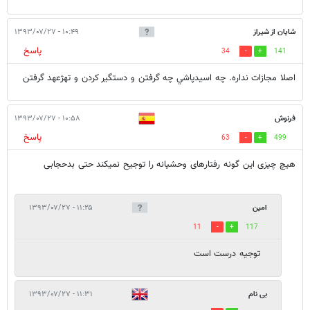
شايان از شيراز
۱۰:۴۹ - ۱۳۹۳/۰۷/۲۷
پاسخ
34
141
اصلا مجازات نداره. چه اسيدپاشي چه گرفتن و دستگير كردن و تهژعهد گرفتن
فرنوش
۱۰:۵۸ - ۱۳۹۳/۰۷/۲۷
پاسخ
63
499
هیچ چیزی این گونه رفتارهای وحشیانه را توجیح نمیکند حتی بدحجابی
امین
۱۱:۲۵ - ۱۳۹۳/۰۷/۲۷
11
117
توجیه درست است
بی نام
۱۱:۳۱ - ۱۳۹۳/۰۷/۲۷