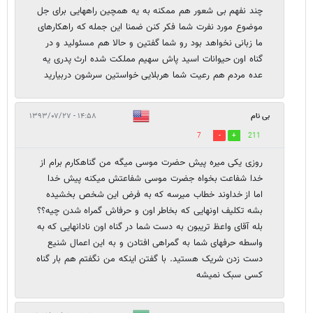
چند نفهم بی شعور هم ممکنه به یه همچین راههایی برای جل
موضوع مورد نفرت شما فکر کنن ضمنا این جمله که راهکارهای
ما زبانی نخواهد بود رو شما گفتین و حالا هم مسئولید و در
گناه اون حیوانات اسید پاش سهیم مملکت شده ارث پدری یه
عده مردم هم رعیت شما هربلایی خواستین سرشون دربیارید
بی نام
۱۴:۵۸ - ۱۳۹۳/۰۷/۲۷
7
211
روزی یکی میره پیش حضرت موسی میگه من گناهکارم برام از
خدا شفاعت بخواه جضرت موسی شفاعتش میکنه پیش خدا
اما از خداوند خطاب میرسه که به فرض این شخص بخشیده
بشه تکلیف اونهایی که بخاطر اون و حرفاش گمراه شدن چیه؟؟
بله آقای واعظ تریبون به دست شما در گناه اون نادانهایی که به
واسطه حرفهای شما به گمراهی افتادن و به این اعمال شنیع
دست زدن شریک هستید. با گفتن اینکه من نگفتم هم بار گناه
کسی سبک نمیشه