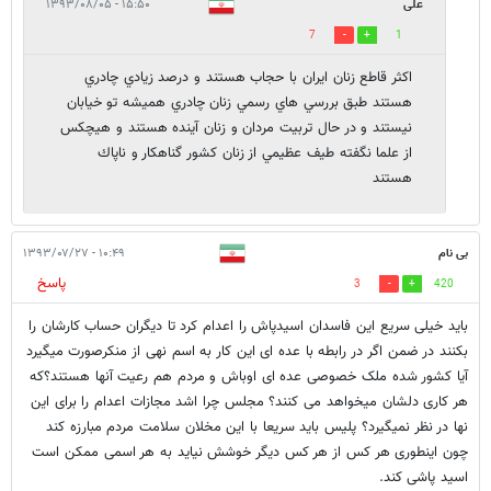
علی
۱۵:۵۰ - ۱۳۹۳/۰۸/۰۵
7
1
اكثر قاطع زنان ايران با حجاب هستند و درصد زيادي چادري
هستند طبق بررسي هاي رسمي زنان چادري هميشه تو خيابان
نيستند و در حال تربيت مردان و زنان آينده هستند و هيچكس
از علما نگفته طيف عظيمي از زنان كشور گناهكار و ناپاك
هستند
بی نام
۱۰:۴۹ - ۱۳۹۳/۰۷/۲۷
پاسخ
3
420
باید خیلی سریع این فاسدان اسیدپاش را اعدام کرد تا دیگران حساب کارشان را
بکنند در ضمن اگر در رابطه با عده ای این کار به اسم نهی از منکرصورت میگیرد
آیا کشور شده ملک خصوصی عده ای اوباش و مردم هم رعیت آنها هستند؟که
هر کاری دلشان میخواهد می کنند؟ مجلس چرا اشد مجازات اعدام را برای این
نها در نظر نمیگیرد؟ پلیس باید سریعا با این مخلان سلامت مردم مبارزه کند
چون اینطوری هر کس از هر کس دیگر خوشش نیاید به هر اسمی ممکن است
اسید پاشی کند.