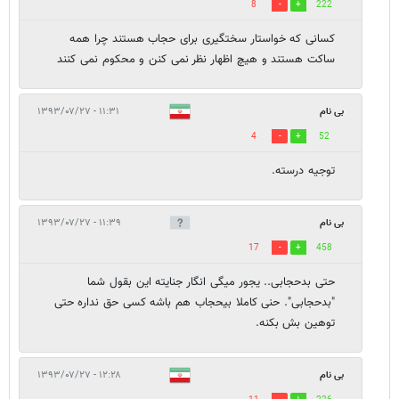
8
222
کسانی که خواستار سختگیری برای حجاب هستند چرا همه
ساکت هستند و هیچ اظهار نظر نمی کنن و محکوم نمی کنند
بی نام
۱۱:۳۱ - ۱۳۹۳/۰۷/۲۷
4
52
توجیه درسته.
بی نام
۱۱:۳۹ - ۱۳۹۳/۰۷/۲۷
17
458
حتی بدحجابی.. یجور میگی انگار جنایته این بقول شما
"بدحجابی". حنی کاملا بیحجاب هم باشه کسی حق نداره حتی
توهین بش بکنه.
بی نام
۱۲:۲۸ - ۱۳۹۳/۰۷/۲۷