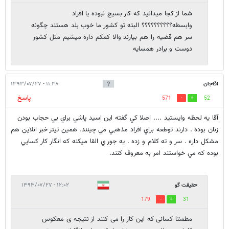
شما از کجا میدانید که کار بسیج نبوده یا افراد
وابسطه؟؟؟؟؟؟؟؟؟؟ البته تو کشور ما خوب بلد هستند چگونه
سر هم قضیه را هم بیارند والا کمکم داره میشیم مثل کشور
دوست و برادر همسایه
اقاجان
۱۱:۳۸ - ۱۳۹۳/۰۷/۲۷
پاسخ
571
52
آقا يه لحظه وايستيد .... اصلا كي گفته اين اسيد پاشي براي بي حجاب بودن
زنان بوده . دارند توطعه براي افراد مذهبي مي چينند. همين تيتر خبر انلاين هم
مشكل داره . سر و ته كلام و زده . يه جور ي القا ميكنه كه انگار كار كسايي
بوده كه مي خواستند امر به معروف كنند.
حقیقت گو
۱۲:۰۲ - ۱۳۹۳/۰۷/۲۷
179
31
مطمئنا کسانی که این کار را می کنند از نتیجه ی معکوس