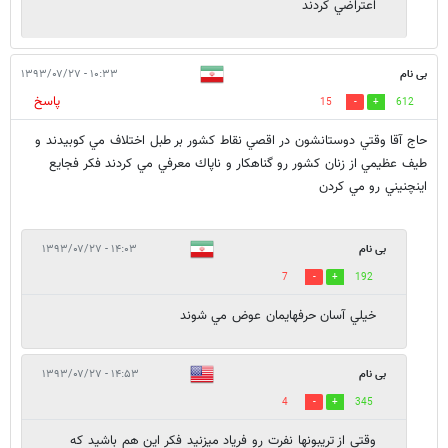
اعتراضي كردند
بی نام
۱۰:۳۳ - ۱۳۹۳/۰۷/۲۷
پاسخ
15
612
حاج آقا وقتي دوستانشون در اقصي نقاط كشور بر طبل اختلاف مي كوبيدند و
طيف عظيمي از زنان كشور رو گناهكار و ناپاك معرفي مي كردند فكر فجايع
اينچنيني رو مي كردن
بی نام
۱۴:۰۳ - ۱۳۹۳/۰۷/۲۷
7
192
خيلي آسان حرفهايمان عوض مي شوند
بی نام
۱۴:۵۳ - ۱۳۹۳/۰۷/۲۷
4
345
وقتی از تریبونها نفرت رو فریاد میزنید فکر این هم باشید که