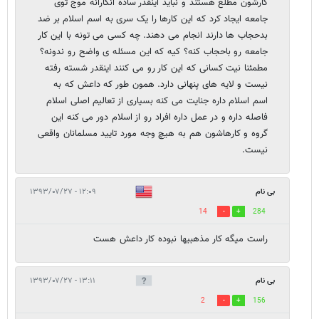
کارشون مطلع هستند و نباید اینقدر ساده انگارانه موج توی
جامعه ایجاد کرد که این کارها را یک سری به اسم اسلام بر ضد
بدحجاب ها دارند انجام می دهند. چه کسی می تونه با این کار
جامعه رو باحجاب کنه؟ کیه که این مسئله ی واضح رو ندونه؟
مطمئنا نیت کسانی که این کار رو می کنند اینقدر شسته رفته
نیست و لایه های پنهانی دارد. همون طور که داعش که به
اسم اسلام داره جنایت می کنه بسیاری از تعالیم اصلی اسلام
فاصله داره و در عمل داره افراد رو از اسلام دور می کنه این
گروه و کارهاشون هم به هیچ وجه مورد تایید مسلمانان واقعی
نیست.
بی نام
۱۲:۰۹ - ۱۳۹۳/۰۷/۲۷
14
284
راست ميگه كار مذهبيها نبوده كار داعش هست
بی نام
۱۳:۱۱ - ۱۳۹۳/۰۷/۲۷
2
156