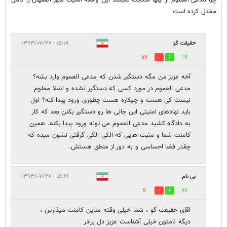
چرا مدعی العموم از اینها شکایت نمیکند این واقعه امنیت شهر اصفهان را کامل
مختل کرده است
حقیقت گو
۱۵:۱۸ - ۱۳۹۳/۰۷/۲۷
59
18
آخه عزیز من مگه دستگیر شدن که مدعی العموم وارد بشه؟
مدعی العموم در مورد کسی که دستگیر نشده و اصلا معلوم
نیست کی هست و چیکاره هست چطوری ورود پیدا کنه؟ اول
باید نهادهای امنیتی این جانی ها رو دستگیر بکنن بعد که کار
به دادگاه کشید مدعی العموم می تونه ورود پیدا بکنه. همین
کامنت شما و مثبت هایی که الکی الکی گرفتی نشون میده که
چقدر فضا احساسی و به دور از منطق هستش.
بی نام
۱۵:۴۶ - ۱۳۹۳/۰۷/۲۷
5
45
آقای حقیقت گو ، شما خیلی وقته میاین کامنت میذارین ،
دیگه نامتون خیلی آشناست عزیز دل برادر