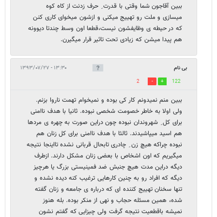
ببین آقاجون شما وقتی با قدرت ِ حرف زدنت از کاه کوه
میسازی و ملت رو تهییج میکنی و ازشون میخوای کاری کنن
که در حیطه ی وظایفشون نیست،قطعا اون وسط چندتا دیوونه
هم پیدا میشن که زیادی تحت تاثیر قرار میگیرن.
بی نام
۱۳:۳۰ - ۱۳۹۳/۰۷/۲۷
2
122
ببین منم نمیدونم کار کی بوده و نمیخوام تهمت ناروا بزنم.
ولی اولا به خاطر خصومت شخصی نبوده. ثانیا با هدف ناامنی
برای کل ِ شهروندان نبوده چون دراین صورت به چهره ی مردها
هم اسید میپاشیدند. ثالثا با هدف ناامنی برای کل زنان هم
نبوده چراکه هیچ زن ِ چادری تابحال قربانی نشده تااینجا نتیجه
میگیریم که اون اشخاص با بعضی زنان مشکل دارند. ازطرف
دیگه دراین مدت هیچ جنبش ضد فمینیستی بزرگ یا هرچیز
دیگه که افراد رو به چنین کارهایی ترغیب کنه دیده نشده و
تنها سخنان تهییج کننده ای که درباره ی جامعه و زنان گفته
شده، همین مسئله حجاب و نهی از منکر بوده. بله هنوز
نمیشه باقطعیت نتیجه گرفت ولی چیزایی که گفتم نشون