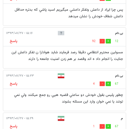
پس چرا ايراد از داعش وتفكر داعشي ميگيريم اسيد پاشي كه بدتره حداقل
داعش شفاف خودش را نشان ميدهد
بی نام
۱۵:۱۶ - ۱۳۹۳/۰۷/۲۷
پاسخ
92
12
مسولين محترم انتظامي دقيقا رصد فرمايند شايد هوادارا ن تفكر داعش اين
جنايت را انجام داد ه اند وقصد بر هم زدن امنيت جامعه را دارند
بی نام
۱۵:۲۳ - ۱۳۹۳/۰۷/۲۷
پاسخ
4
67
چطور پليس بقول خودش دو ساعتي قضيه هپي رو جمع ميكنند ولي نمي
تونند يا نمي خوان وارد اين مسئله بشوند
م
۱۵:۲۹ - ۱۳۹۳/۰۷/۲۷
پاسخ
1
67