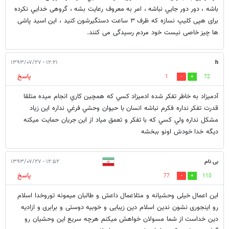
باشه ، دور دور جايي نباشه ، امر به معروف رعايت بشه ، گروهى خدايي نكرده
براى هپى كليپ نسازه كه ظرف ٣ ساعت دستگيرشون كنيد ، اين اسيد پاشى
ها چيز خاصى نيست خود مردم رسيدگى مى كنند.
۱۲:۲۱ - ۱۳۹۳/۰۷/۲۷
h
پاسخ
1
72
آدميزاد به خاطر تفكر شده ادميزاد كسي كه همچين كاري انجام ميده متلقا
قدرت تفكر نداره فكرم نباشه انسان با حيوان وحشي فرغي نداره اين زياد
مشكل نداره ولي كسي كه با تفكر و تعمق مياد از اين جريان حمايت ميكنه
ديگه خدا خودش اونو ببخشه
بی نام
۱۲:۵۲ - ۱۳۹۳/۰۷/۲۷
پاسخ
77
110
این اعمال خیلی وحشیانه و مثلاعمال داعش و طالبان میمونه توروخدا اسلام
رو اینجوری نشون ندین اسلام دین زیبایی و خوبیه دوستی و برابری و ازادیه
دین خداست از شما مسولان خواهش میکنم هرچه سریع این وحشیان رو