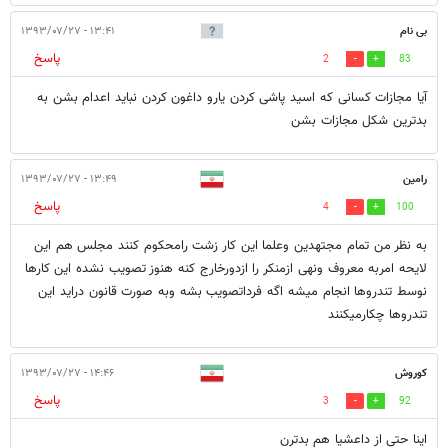
بی نام
۱۳:۴۱ - ۱۳۹۳/۰۷/۲۷
پاسخ
2
83
آیا مجازات کسانی که اسید پاشی کردن یارو داغون کردن نباید اعدام بشن به
بدترین شکل مجازات بشن
رامین
۱۳:۴۹ - ۱۳۹۳/۰۷/۲۷
پاسخ
4
100
به نظر من تمام مجتهدین وعلما این کار زشت رامحکوم کنند مجلس هم این
لایحه امربه معروف ونهی ازمنکر را ازدورخارج کنه هنوز تصویب نشده این کارها
نوسط تندروها انجام میشه اگه فرداتصویب بشه وبه صورت قانون دراید این
تندروها چکارمیکنند
کوروش
۱۴:۴۶ - ۱۳۹۳/۰۷/۲۷
پاسخ
3
92
اینا حتی از داعشیا هم بدترن