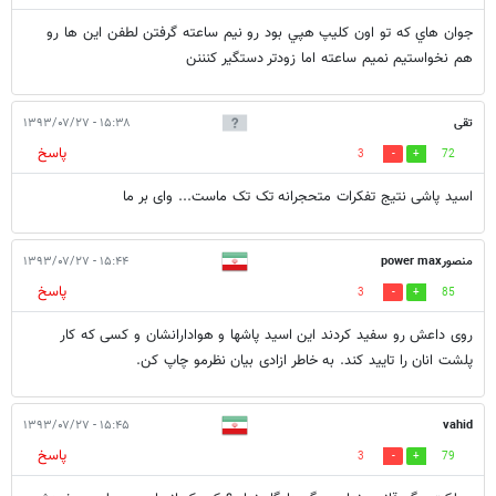
جوان هاي كه تو اون كليپ هپي بود رو نيم ساعته گرفتن لطفن اين ها رو
هم نخواستيم نميم ساعته اما زودتر دستگير كنننن
تقی
۱۵:۳۸ - ۱۳۹۳/۰۷/۲۷
پاسخ
3
72
اسید پاشی نتیج تفکرات متحجرانه تک تک ماست... وای بر ما
منصورpower max
۱۵:۴۴ - ۱۳۹۳/۰۷/۲۷
پاسخ
3
85
روی داعش رو سفید کردند این اسید پاشها و هوادارانشان و کسی که کار
پلشت انان را تایید کند. به خاطر ازادی بیان نظرمو چاپ کن.
۱۵:۴۵ - ۱۳۹۳/۰۷/۲۷
vahid
پاسخ
3
79