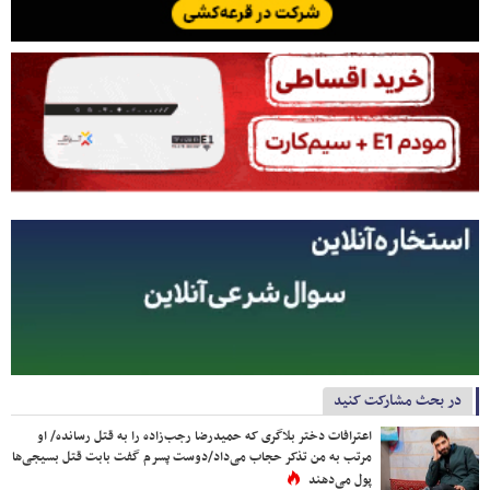
در بحث مشارکت کنید
اعترافات دختر بلاگری که حمیدرضا رجب‌زاده را به قتل رسانده/ او
مرتب به من تذکر حجاب می‌داد/دوست پسرم گفت بابت قتل بسیجی‌ها
پول می‌دهند