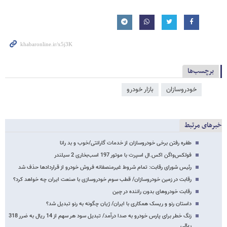
برچسب‌ها
خودروسازان
بازار خودرو
خبرهای مرتبط
طفره رفتن برخی خودروسازان از خدمات گارانتی/خوب و بد رانا
فولکس‌واگن اکس.ال اسپرت با موتور 197 اسب‏‌بخاری 2 سیلندر
رئیس شورای رقابت: تمام شروط غیرمنصفانه فروش خودرو از قراردادها حذف شد
رقابت در زمین خودروسازان/ قطب سوم خودروسازی با صنعت ایران چه خواهد کرد؟
رقابت خودروهای بدون راننده در چین
داستان رنو و ریسک همکاری با ایران/ ژیان چگونه به رنو تبدیل شد؟
زنگ خطر برای پارس خودرو به صدا درآمد/ تبدیل سود هر سهم از 14 ریال به ضرر 318
ریالی