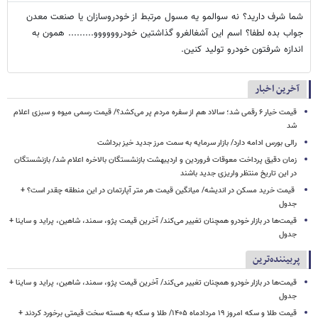
شما شرف دارید؟ نه سوالمو یه مسول مرتبط از خودروسازان یا صنعت معدن
جواب بده لطفا؟ اسم این آشغالغرو گذاشتین خودروووووو......... همون به
اندازه شرفتون خودرو تولید کنین.
آخرین اخبار
قیمت خیار ۶ رقمی شد؛ سالاد هم از سفره مردم پر می‌کشد؟/ قیمت رسمی میوه و سبزی اعلام
شد
رالی بورس ادامه دارد/ بازار سرمایه به سمت مرز جدید خیز برداشت
زمان دقیق پرداخت معوقات فروردین و اردیبهشت بازنشستگان بالاخره اعلام شد/ بازنشستگان
در این تاریخ منتظر واریزی جدید باشند
قیمت خرید مسکن در اندیشه/ میانگین قیمت هر متر آپارتمان در این منطقه چقدر است؟ +
جدول
قیمت‌ها در بازار خودرو همچنان تغییر می‌کند/ آخرین قیمت پژو، سمند، شاهین، پراید و ساینا +
جدول
پربیننده‌ترین
قیمت‌ها در بازار خودرو همچنان تغییر می‌کند/ آخرین قیمت پژو، سمند، شاهین، پراید و ساینا +
جدول
قیمت طلا و سکه امروز ۱۹ مردادماه ۱۴۰۵/ طلا و سکه به هسته سخت قیمتی برخورد کردند +