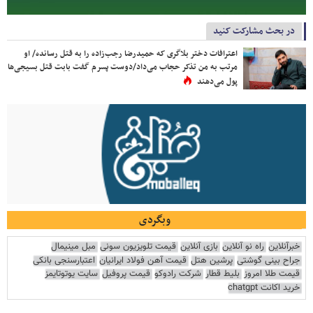
در بحث مشارکت کنید
اعترافات دختر بلاگری که حمیدرضا رجب‌زاده را به قتل رسانده/ او
مرتب به من تذکر حجاب می‌داد/دوست پسرم گفت بابت قتل بسیجی‌ها
پول می‌دهند
وبگردی
خبرآنلاین
راه نو آنلاین
بازی آنلاین
قیمت تلویزیون سونی
مبل مینیمال
جراح بینی گوشتی
پرشین هتل
قیمت آهن فولاد ایرانیان
اعتبارسنجی بانکی
قیمت طلا امروز
بلیط قطار
شرکت رادوکو
قیمت پروفیل
سایت یوتوتایمز
خرید اکانت chatgpt