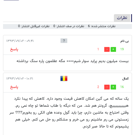
نظرات
نظرات منتشر شده: 6
نظرات در صف انتشار: 0
نظرات غیرقابل انتشار: 0
بی نام
۰۹:۴۱ - ۱۳۹۳/۰۹/۰۲
پاسخ
1
19
بیست میلیون بدیم پراید سوار شیم۰۰۰۰ مگه عقلمون پاره سنگ برداشته
کمال
۱۰:۲۱ - ۱۳۹۳/۰۹/۰۲
پاسخ
2
16
یک ساله که می گین امکان کاهش قیمت وجود داره. کاهش که پیدا نکرد
هیییییییییچ، گرونتر هم شد. من که دیگه با طناب شماها تو چاه نمی رم.
وقتی احتیاج به ماشین دارم، چرا باید گول وعده های الکی رو بخورم؟؟؟؟ سر
زمستونی می رم ماشینم رو می خرم و مشکلم رو حل می کنم. خیلی هم
پشیمونم که تا حالا صبر کردم.