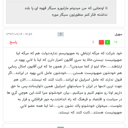
تا اونجایی که من میدونم مارلبورو سیگار قهوه ای پا بلند
نداشته فکر کنم منظورتون سیگار موره
سهيل
۱۴:۵۹ - ۱۳۹۳/۰۹/۱۴
پاسخ
3
16
خود شركت كه ميگه ارتباطي به صهيونيسم نداره،دولت هم كه ميگه اينا
صهيونيست نيستن.حالا يه سري آقايون اصرار دارن كه اينا با لابي يهود در
ارتباطند.....حالا اينو از كجا ميدونن؟....از همون جا كه اين آقايون امثال رسايي
هم خودشون صهيونيست هستن......خودشون عامل لابي يهود در ايرانند...اگر
قبول ندارند كه عامل اسراييل تو ايرانند...ثابت كنند كه نيستند.....الان هم
جهت ترين ادمها در ايران با سياستهاي اسراييل همين دلواپسانند.پس ما حق
داريم اونا رو متهم كنيم و ميكنيم...بيان خودشونو مبرا كنند.اين هوچي گري ها
در سياست و اقتصاد و فرهنگ كه راه انداختند،يه جور فرافكني و فرار به
جلوست...ميخوان خودشونو پاك نشون بدن....اما اينا همه عضو لابي
صهيونيست هستند...ثابت كنند كه نيستند.