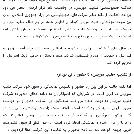
قاطعانه مجلس، وزارت اطلاعات و قوه قضائیه موضوع مهم انعقاد قرارداد دولت با
شرکت صهیونیستی فیلیپ موریس، در وضعیت لغو قرار گرفته، انتظار می ‌رود
پرونده فعالیت آزادانه سایر شرکت‌های صهیونیستی در بازار جمهوری اسلامی ایران
نیز مجددا بازگشایی شود. مروری کوتاه بر فتاوای همه مراجع عظام تقلید مبنی بر
حرمت معامله با صهیونیست‌ها، خود دلیلی قاطع بر اهمیت به جریان افتادن لغو
تجارت با شرکت‌هایی همچون دنون، نستله، پپسی و کوکاکولا و... است.»
در سال های گذشته در برخی از کشورهای اسلامی مسلمانان برای آسیب زدن به
اسرائیل و حمایت از مردم فلسطین شرکت های وابسته و حامی رژیک اسرائیل را
تحریم کرده اند.
از تکذیب «فلیپ موریس» تا حضور « تی دی آر»
اما نکته جالب در این بین رد حضور و تاسیس نمایندگی از سوی خود شرکت فلیپ
موریس در ایران است؛ در شرایطی که اصولگرایان به بهانه اعطای مجوز به شرکت
فلیپ موریس به دولت انتقاد می کنند سخنگوی این شرکت حضور و در خواست
مجوز ایران را به کل رد کرده است. البته نعمت زاده در واکنش به این رد در
گفت و گو با خبرگزاری مهر گفت:« اگر این نماینده به صورت رسمی اعلام کند که
وارد بازار ایران شده و نمایندگی ایجاد کرده است، به طور قطع از سوی کشورهای
غربی جریمه خواهد شد. ما نامه مجوز را به نماینده این شرکت اعطا کرده‌ایم. »