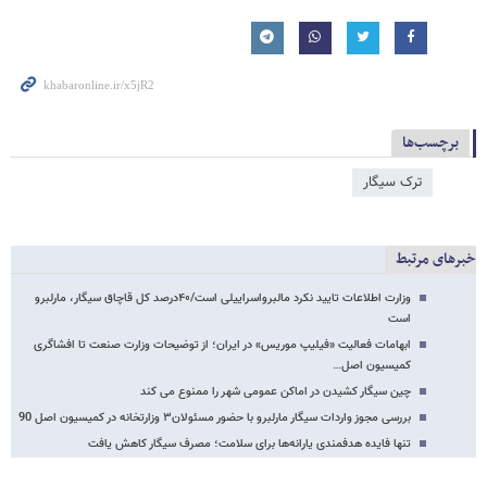
برچسب‌ها
ترک سیگار
خبرهای مرتبط
وزارت اطلاعات تایید نکرد مالبرواسراییلی است/۴۰درصد کل قاچاق سیگار، مارلبرو
است
ابهامات فعالیت «فیلیپ موریس» در ایران؛ از توضیحات وزارت صنعت تا افشاگری
کمیسیون اصل…
چین سیگار کشیدن در اماکن عمومی شهر را ممنوع می کند
بررسی مجوز واردات سیگار مارلبرو با حضور مسئولان۳ وزارتخانه در کمیسیون اصل 90
تنها فایده هدفمندی یارانه‌ها برای سلامت؛ مصرف سیگار کاهش یافت