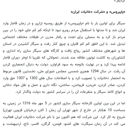
کردیم.»
«پاپیروس» و «شرکت دخانیات ایران»
سیگار برای اولین بار با نام «پاپیروس» از طریق روسیه تزاری و در زمان قاجار وارد
ایران شد و تا مدتها با استقبال مردم روبرو نبود تا اینکه کم کم جای خود را در بین
مردم باز کرد و به سمبلی برای تجدد و رفتار مدرن در طبقات مختلف اجتماعی
تبدیل شد. با این اتفق کم کم قلیان و چپق کنار رفت و سیگار کشیدن در استان
ها و شهرهای مختلف کشور رواج یافت و کارگاه های سیگار سازی راه اندازی و
کشاورزان به کاشت توتون علاقه مند شدند. تحولاتی که تقریبا تا اوخر دوران قاجار
ادامه پیدا کرد و در نهایت باتوجه به سود فراوان، دولت به دنبال انحصاری کردن
آن رفت. در سال 1294 هجری شمسی مجلس شورای ملی، نخستین قانون مربوط
به انحصار دخانیات را تصویب کرد و با اصلاحات سال های 1302 و 1307 حق وارد
کردن، صادر کردن، خریدن، فروختن، ساختن، نگاه داری و حمل و نقل مواد دخانی
و انواع کاغذ سیگار و متفرعات آن را در سراسر کشور به دولت واگذار کرد.
اما در این بین اولین کارخانه سیگار سازی کشور در 5 مهر ماه 1316 در زمینی به
مساحت 10 هکتار در خارج از شهر تهران آن زمان ( الان درخیابان قزوین تهران)
شروع به کار کرد. این شرکت که هم اکنون نیز با نام شرکت دخانیات ایران فعالیت
می کند در آن زمان سیگارت های اشنو، فومن، گرگان، افسر، تاج، اردیبهشت و