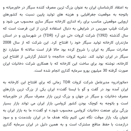
به اعتقاد کارشناسان ایران به عنوان بزرگ ترین مصرف کننده سیگار در خاورمیانه و
باتوجه به موقعیت جغرافیایی و هزینه های تولید پایین نسبت به کشورهای
اروپایی موقعیتی مناسب برای راه اندازی کارخانه سیگار سازی محسوب می شود و
شرکت فیلپ موریس در شرایطی به دنبال استفاده کردن از این فرصت است که
سال گذشته (1392) شرکت کروات «تی دی آر» (TDR) در شهرساری و در استان
مازندران کارخانه تولید سیگار خود را افتتاح کرد. این شرکت که از سال 2008
صادرات سیگار به ایران را شروع کرده بود حالا قرار است سالانه 6 میلیارد نخ
سیگار در ایران تولید کند. نشریه کروات «دالجه» با انتشار گزارشی از افتتاح این
کارخانه، نوشته بود برای ساخت این کارخانه که با همکاری شرکت دخانیات ایران
صورت گرفته 30 میلیون یورو سرمایه گذاری انجام شده است.
«ماتوزادرو» مدیرعامل شرکت کروات TDR زمانی که برای افتتاح این کارخانه به
ایران آمده بود در گفت و گو با ایسنا گفت:« ایران یکی از بزرگ ترین بازارهای
مصرف دخانیات و سیگار در جهان و بزرگ ترین بازار مصرف سیگار در خاورمیانه
است و باتوجه به کوچک بودن کشور کرواسی بازار ایران می تواند بازار بسیار
بزرگی برای صنعت دخانیات کرواسی محسوب شود.» او گفت:« ما به بازار ایران به
عنوان یک بازار موقت نگاه نمی کنیم بلکه هدف ما در ایران بلندمدت و و سود
درازمدت با حفظ منافع مشترک است و به همین دلیل در ایران سرمایه گذاری