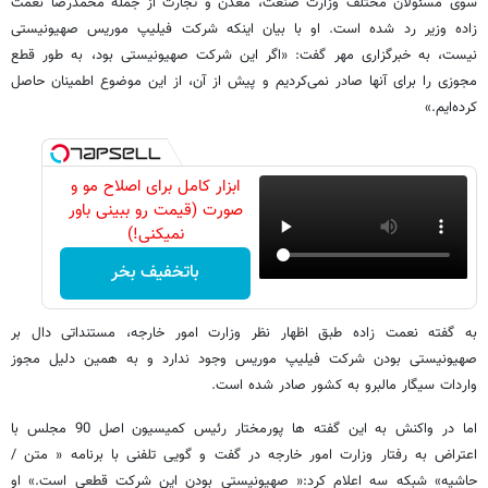
سوی مسئولان مختلف وزارت صنعت، معدن و تجارت از جمله محمدرضا نعمت
زاده وزیر رد شده است. او با بیان اینکه شرکت فیلیپ موریس صهیونیستی
نیست، به خبرگزاری مهر گفت: «اگر این شرکت صهیونیستی بود، به طور قطع
مجوزی را برای آنها صادر نمی‌کردیم و پیش از آن، از این موضوع اطمینان حاصل
کرده‌ایم.»
ابزار کامل برای اصلاح مو و
صورت (قیمت رو ببینی باور
نمیکنی!)
باتخفیف بخر
به گفته نعمت زاده طبق اظهار نظر وزارت امور خارجه، مستنداتی دال بر
صهیونیستی بودن شرکت فیلیپ موریس وجود ندارد و به همین دلیل مجوز
واردات سیگار مالبرو به کشور صادر شده است.
اما در واکنش به این گفته ها پورمختار رئیس کمیسیون اصل 90 مجلس با
اعتراض به رفتار وزارت امور خارجه در گفت و گویی تلفنی با برنامه « متن /
حاشیه» شبکه سه اعلام کرد:« صهیونیستی بودن این شرکت قطعی است.» او