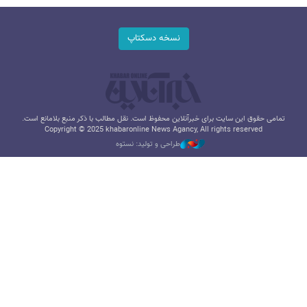
نسخه دسکتاپ
تمامی حقوق این سایت برای خبرآنلاین محفوظ است. نقل مطالب با ذکر منبع بلامانع است.
Copyright © 2025 khabaronline News Agancy, All rights reserved
طراحی و تولید: نستوه