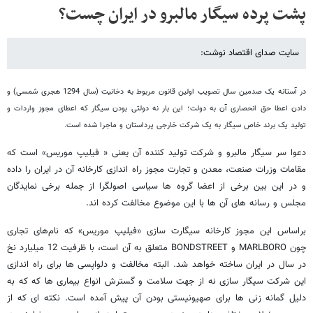
پشت پرده سیگار مالبرو در ایران چست؟
سایت صدای اقتصاد نوشت:
در آستانه یک صدمین سال تصویب اولین قانون مربوط به دخانیت (سال 1294 هجری شمسی) و
دادن اعطا حق انحصاری آن به دولت؛ این بار نه دولتی بودن سیگار که اعطای مجوز واردات و
تولید یک برند خاص سیگار به یک شرکت خارجی پرداستان و ماجرا شده است.
دعوا سر سیگار مالبرو و شرکت تولید کننده آن یعنی « فیلیپ موریس» است که
مقامات وزرات صنعت، معدن و تجارت مجوز راه اندازی کارخانه آن در ایران را داده
و در این بین برخی از اعضا گروه ها سیاسی اصولگرا از جمله برخی نمایدگان
مجلس و رسانه های آن ها با این موضوع مخالفت کرده اند.
براساس این مجوز کارخانه سیگارت سازی «فیلیپ موریس» که نام‌های تجاری
چون MARLBORO و BONDSTREET متعلق به آن است، با ظرفیت 12 میلیارد نخ
در سال در ایران ساخته خواهد شد. البته مخالفت و دلواپسی ها برای راه اندازی
این شرکت سیگار سازی نه از جهت سلامت و گسترش انواع بیماری ها که که به
دلیل گمانه زنی ها برای صهیونیستی بودن آن پیش آمده است. نکته ای که از