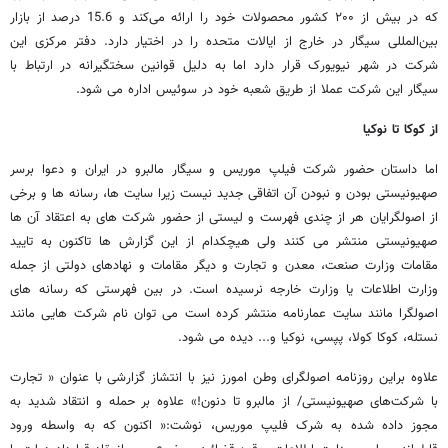
که در بیش از ۲۰۰ کشور محصولات خود را ارائه می‌کند و 15.6 درصد از بازار
بین‌المللی سیگار در خارج از ایالات متحده را در اختیار دارد. دفتر مرکزی این
شرکت در شهر نیویورک قرار دارد اما به دلیل قوانین سختگیرانه در ارتباط با
سیگار این شرکت عملا از طریق شعبه خود در سوئیس اداره می شود.
از کوکا تا نوکیا
اما داستان حضور شرکت فیلپ موریس و سیگار مالبرو در ایران و دعوا برسر
صهیونیستی بودن و نبودن آن اتفاقی جدید نیست زیرا سایت ها، رسانه ها و برخی
از اصولگرایان هر از چندی فهرست و لیستی از حضور شرکت های به اعتقاد آن ها
صهیونیستی منتشر می کنند ولی هیچکدام از این گزارش ها تاکنون به تایید
مقامات وزارت صنعت، معدن و تجارت و دیگر مقامات و نهادهای دولتی از جمله
وزارت اطلاعات یا وزارت خارجه نرسیده است. در بین فهرستی که رسانه های
اصولگرا مانند سایت عمارنامه منتشر کرده است می توان نام شرکت هایی مانند
نستله، کوکا کولا، پپسی، نوکیا و... دیده می شود.
علاوه براین روزنامه اصولگرای وطن امورز نیز با انتشاز گزارشی با عنوان « تجارت
با شرکت‌های صهیونیستی/ از مالبرو تا دنون!» علاوه بر حمله و انتقاد شدید به
مجوز داده شده به شرک فلیپ موریس، نوشت:« اکنون که به واسطه ورود