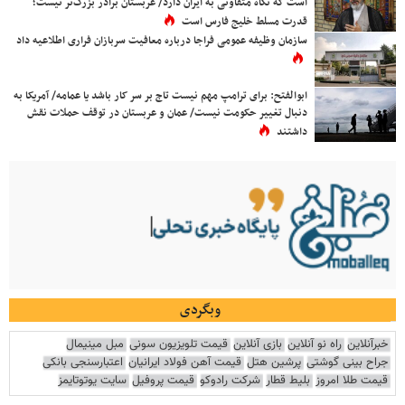
است که نگاه متفاوتی به ایران دارد/ عربستان برادر بزرگ‌تر نیست؛
قدرت مسلط خلیج فارس است
سازمان وظیفه عمومی فراجا درباره معافیت سربازان فراری اطلاعیه داد
ابوالفتح: برای ترامپ مهم نیست تاج بر سر کار باشد یا عمامه/ آمریکا به
دنبال تغییر حکومت نیست/ عمان و عربستان در توقف حملات نقش
داشتند
وبگردی
خبرآنلاین
راه نو آنلاین
بازی آنلاین
قیمت تلویزیون سونی
مبل مینیمال
جراح بینی گوشتی
پرشین هتل
قیمت آهن فولاد ایرانیان
اعتبارسنجی بانکی
قیمت طلا امروز
بلیط قطار
شرکت رادوکو
قیمت پروفیل
سایت یوتوتایمز