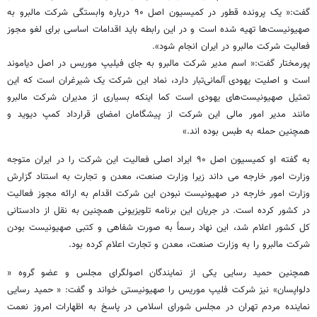
گفت:« یک پرونده قطور در کمیسیون اصل ۹۰ درباره وابستگی شرکت مالبرو به
صهیونیست‌ها تهیه شده است و در این رابطه باید اقدامات اساسی برای لغو مجوز
فعالیت شرکت مالبرو در ایران انجام شود».
پورمختار گفت:« اسم مدیر شرکت مالبرو به جای فیلیپ موریس در اصل دیاموند
است و اصلیت یهودی آلمانی‌تبار دارد، نماد این شرکت یک شیرغران است که این
تمثیل صهیونیست‌های یهودی است کما اینکه بسیاری از مدیران شرکت مالبرو
مانند مدیر امور مالی این شرکت از پیشگامان امضای قرارداد کمپ دیوید و
همچنین حمله به طبس بوده‌‌ اند.»
به گفته او کمیسیون اصل ۹۰ ایراد اصلی فعالیت این شرکت را در ایران متوجه
وزارت امور خارجه می ‌‌داند زیرا وزارت صنعت، معدن و تجارت به استناد گزارش
وزارت امور خارجه در صهیونیست نبودن این شرکت اقدام به ارائه مجوز فعالیت
در کشور کرده است. در جریان این برنامه تلویزیونی همچنین به نقل از دادستانی
کل کشور اعلام شد، این نهاد رسماً به صورت شفاهی و کتبی صهیونیست بودن
شرکت مالبرو را به وزارت صنعت، معدن و تجارت اعلام کرده بود.
همچنین حمید رسایی یکی از نمایندگان اصولگرای مجلس و عضو گروه «
دلواپسان» نیز شرکت فلیپ موریس را صهیونیستی خواند و گفت: « حمید رسایی
نماینده مردم تهران در مجلس شورای اسلامی در پاسخ به اظهارات امروز نعمت