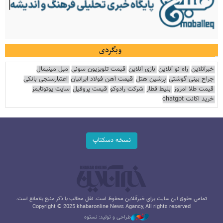
وبگردی
خبرآنلاین
راه نو آنلاین
بازی آنلاین
قیمت تلویزیون سونی
مبل مینیمال
جراح بینی گوشتی
پرشین هتل
قیمت آهن فولاد ایرانیان
اعتبارسنجی بانکی
قیمت طلا امروز
بلیط قطار
شرکت رادوکو
قیمت پروفیل
سایت یوتوتایمز
خرید اکانت chatgpt
نسخه دسکتاپ
تمامی حقوق این سایت برای خبرآنلاین محفوظ است. نقل مطالب با ذکر منبع بلامانع است.
Copyright © 2025 khabaronline News Agancy, All rights reserved
طراحی و تولید: نستوه