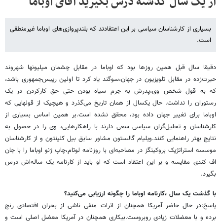
از یک سال گذشته درس بگیرید آقای اوباما
بسیاری از کارشناسان سیاسی بر این اعتقادند که بلندپروازی‌های اوباما غیرمنطقی
است.
دقیقا سال قبل همین روزها بود که اوباما در مقابل چشمان میلیونها شهروند
حیرت‌زده در مقابل تلویزیون در جهان،سوگند یاد کرد تا اولین رییس‌جمهوری باشد،
که به قول شخص وی،پدرش به جرم سیاه بودن حتی حق کارکردن در یک
رستوران را نداشت. حال یکسال از همان تاریخ می‌گذرد و هیچیک از قولهایی که
اوباما برای تغییر جهان داده بود، محقق نشده است.بر همین اساس بسیاری از
کارشناسان و تحلیل‌گران سیاسی سعی دارند با راهکارهایی، وی را در حصول به
نتایج بهتر راهنمایی کنند.ویلیام گالستون مشاور سابق بیل کلینتون و از کارشناسان
موسسه استراتژیک بروکینگز در مصاحبه‌ای با روزنامه لوتام،چاپ ژنو اوباما را با جان
اف کندی مقایسه و بر این اعتقاد است که او باید از کارنامه یک‌ ساله‌اش درس
بگیرد.
با گذشت یک سال ،کارنامه اوباما را چگونه ارزیابی می‌کنید؟
پاسخ:در حال حاضر آمریکا همچنان از اثرات منفی ناشی از بحران اقتصادی رنج
برده و با معضلات زیادی روبروست.بیکاری همچنان در آمریکا معضل اصلی است و