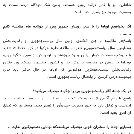
شاغلین نیز با کمی درآمد روبرو هستند. بدون شک دیدگاه مردم نسبت به
وضعیت موجود نیز بسیار منفی است.
اگر بخواهیم اوباما را با سایر روسای جمهور پس از دوازده ماه مقایسه کنیم
.........
پاسخ:در مقایسه با جان اف‌کندی اولین سال ریاست‌جمهوری او رضایت‌بخش
بود.اولین سال ریاست‌جمهوری کندی با واقعه خلیج خوکها در کوبا،اختلافات شدید
با خروشچف،ساخت دیوار برلین و رد پروژه‌ها و طرحهایش از سوی کنگره روبرو
بود.اما در عوض در مقایسه با بوش پدر و لیندون جانسون عملکرد وی چندان
رضایت‌بخش نیست.مهمترین موضوعی که اوباما در حال حاضر باید بدان
بیندیشد،درس گرفتن از یک‌سال ریاست‌جمهوری است.
در یک جمله آغاز ریاست‌جمهوری وی را چگونه توصیف می‌کنید؟
پاسخ:علیرغم آگاهی از محدودیت شخصی و سیاسی، اوباما بسیار جاه‌طلب و پر
ادعاست و تمایل دارد به جای مدیریت جهان،آن را تغییر دهد، مسئله‌ای که تحقق
آن امری بعید است.
بسیاری اوباما را سخنران خوبی توصیف می‌کنند،که توانایی تصمیم‌گیری ندارد....