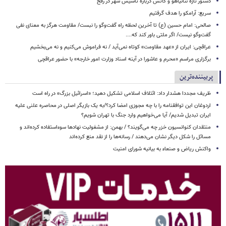
دستور تازه نتانیاهو و کاتس درباره تاسیس شهر در رفح
سریع: آرامکو را هدف گرفتیم
صالحی: امام حسین (ع) تا آخرین لحظه راه گفت‌وگو را نبست/ مقاومت هرگز به معنای نفی
گفت‌وگو نیست/ اگر ملتی باور کند که....
عراقچی: ایران از «عهد مقاومت» کوتاه نمی‌آید / نه فراموش می‌کنیم و نه می‌بخشیم
برگزاری مراسم «محرم و عاشورا در آینه اسناد وزارت امور خارجه» با حضور عراقچی
پربیننده‌ترین
ظریف مجددا هشدار داد: ائتلاف اسلامی تشکیل دهید؛ «اسرائیل بزرگ» در راه است
اردوغان این توافقنامه را با چه مجوزی امضا کرد؟/به یک بازیگر اصلی در محاصره علنی علیه
ایران تبدیل شدیم/ آیا می‌خواهیم وارد جنگ با تهران شویم؟
منتقدان کنوانسیون خزر چه می‌گویند؟ / بهمن: از مشغولیت نهادها سوءاستفاده کرده‌اند و
مسائل را شکل دیگر نشان می‌دهند / رسانه‌ها را از نقد منع کرده‌اند
واکنش ریاض و صنعاء به بیانیه شورای امنیت