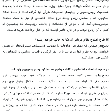
پاسخ:اوباما سخنرانی‌های قابل توجهی داشته است.بالاخص سخنرانی او در مصر و
یا در اسلو به هنگام دریافت جایزه صلح نوبل،. اما منصفانه نیست که تنها یک بعد
شخصیت رییس‌جمهور را ببینیم.او تصمیمات بزرگی نیز گرفته است.از جمله نجات
بانکهایی که با مشکل روبرو بودند.طرح نجات اقتصادی او نیز به کمک صنعت
اتومبیل‌سازی آمد. او با موجی از معضلات و چالشها روبروست که پیشینیان او
کمتر با آن روبرو بودند و در حال حاضر اوست که در حال پرداخت هزینه‌هاست.
آیا طرح اصلاح نظام درمانی آمریکا به جایی خواهد رسید؟
پاسخ:در صورتی که دمکراتها اصلاحات را تصویب کنند،شاهد پیشرفت‌های سریعتری
خواهیم بود.به نظرم آنها می‌توانند با در نظر گرفتن واقعیات سیاسی و اقتصادی به
شکلی بهتر عمل کنند.
در حوزه اصلاحات اقتصادی،انتقادات زیادی به عملکرد رییس‌جمهوری وارد است.....
پاسخ:بیایید سعی کنیم همه مسائل را در جایگاه خود مورد بررسی قرار
دهیم.زمانی که اوباما قدرت را در دست گرفت،همه از احتمال وقوع موج دوم
بحران اقتصادی سخن می‌گفتند،دولت و صندوق فدرال با درایت از وقوع این
بحران جلوگیری کردند.مردم آمریکا حق دارند که از وضعیت اقتصادی‌شان ناراضی
باشند.اما آیا رییس‌‌جمهو می‌تواند به یکباره برای 3 تا 4 میلیون شهروند کار ایجاد
کند؟ مسلما خیر.همه طرح‌هایی که در دست اجراست،از اهداف و پروژه‌های