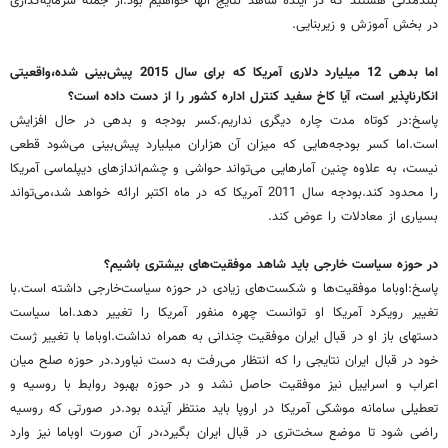
بلندمدتی هستند که در آینده شاهد نتایج آنها خواهیم بود.از جمله سرمایه‌گذاری
در بخش آموزش و زیربنایی.
اما بدهی 12 میلیارد دلاری آمریکا که برای سال 2015 پیش‌بینی شده،واقعیتی
انکارناپذیر است، آیا کاخ سفید کنترل اداره کشور را از دست داده است؟
پاسخ:در کوتاه مدت چاره دیگری نداریم.کسر بودجه و بدهی در حال افزایش
است.اما کسر بودجه‌هایی که میزان آن هزاران میلیارد پیش‌بینی می‌شود قطعی
نیست، به علاوه چنین آمارهایی می‌تواند حواشی و چشم‌اندازهای دیپلماسی آمریکا
را محدود کند.بودجه سال 2011 آمریکا که در ماه اکتبر ارائه خواهد شد،می‌تواند
بسیاری از معادلات را عوض کند.
در حوزه سیاست خارجی باید شاهد موفقیت‌های بیشتری باشیم؟
پاسخ:اوباما موفقیت‌ها و شکست‌های زیادی در حوزه سیاست‌خارجی داشته است.با
تغییر رویکرد آمریکا او توانست چهره منفور آمریکا را تغییر دهد.اما سیاست
دستهای باز او در قبال ایران موفقیت چندانی به همراه نداشت.اوباما با تغییر ژست
خود در قبال ایران نتایجی را که انتظار می‌رفت به دست نیاورد.در حوزه صلح میان
اعراب و اسراییل نیز موفقیت حاصل نشد و در حوزه بهبود روابط با روسیه و
تعطیلی سامانه موشکی آمریکا در اروپا باید منتظر آینده بود.در صورتی که روسیه
راضی شود تا موضع سخت‌تری در قبال ایران بگیرد،در آن صورت اوباما نیز وارد