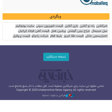
وبگردی
خبرآنلاین
راه نو آنلاین
بازی آنلاین
قیمت تلویزیون سونی
سایت یوتوتایمز
مبل مینیمال
جراح بینی گوشتی
پرشین هتل
قیمت آهن فولاد ایرانیان
اعتبارسنجی بانکی
قیمت طلا امروز
بلیط قطار
شرکت رادوکو
قیمت پروفیل
نسخه دسکتاپ
تمامی حقوق این سایت برای خبرآنلاین محفوظ است. نقل مطالب با ذکر منبع بلامانع است.
Copyright © 2025 khabaronline News Agancy, All rights reserved
طراحی و تولید: نستوه