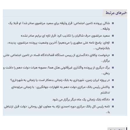
خبرهای مرتبط
شاکی پرونده تامین اجتماعی: قرار وثیقه برای سعید مرتضوی صادر شد/ او قبلا یک
وثیقه…
سعید مرتضوی حرف شاکیان را تکذیب کرد: قرار تازه ای برایم صادر نشده
اژه‌ای: پاسخ نامه علی مطهری را می‌دهیم/ آخرین وضعیت پرونده مرتضوی، پدیده‌،
بابک‌زنجانی،…
درخواست وکلای دادگستری از رییس دستگاه قضا/دادگاه فساد در تامین اجتماعی علنی
برگزار…
برگ دیگری از پرونده واگذاری غیرقانونی هتل هما/ مصوبه هیات دولت دهم را داشت و
ربطی…
در پروژه ایران زمین، شهرداری به بابک زنجانی بدهکار است یا زنجانی به شهرداری؟
واکنش رئیس بانک مرکزی دولت دهم به اظهارات جهانگیری : با زنجانی مراوده‌ای
نداشتم
دادگاه بابک زنجانی یک ماه دیگر برگزار می شود
نامه رئیس کل بانک مرکزی دوره احمدی نژاد به معاون اول روحانی: دولت قبل ارتباطی
با…