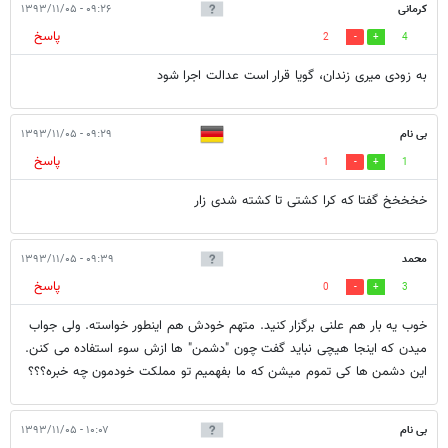
کرمانی
۰۹:۲۶ - ۱۳۹۳/۱۱/۰۵
پاسخ
2
4
به زودی میری زندان، گویا قرار است عدالت اجرا شود
بی نام
۰۹:۲۹ - ۱۳۹۳/۱۱/۰۵
پاسخ
1
1
خخخخخ گفتا که کرا کشتی تا کشته شدی زار
محمد
۰۹:۳۹ - ۱۳۹۳/۱۱/۰۵
پاسخ
0
3
خوب یه بار هم علنی برگزار کنید. متهم خودش هم اینطور خواسته. ولی جواب
میدن که اینجا هیچی نباید گفت چون "دشمن" ها ازش سوء استفاده می کنن.
این دشمن ها کی تموم میشن که ما بفهمیم تو مملکت خودمون چه خبره؟؟؟
بی نام
۱۰:۰۷ - ۱۳۹۳/۱۱/۰۵