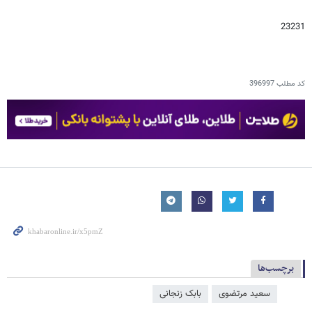
23231
کد مطلب
396997
برچسب‌ها
سعید مرتضوی
بابک زنجانی