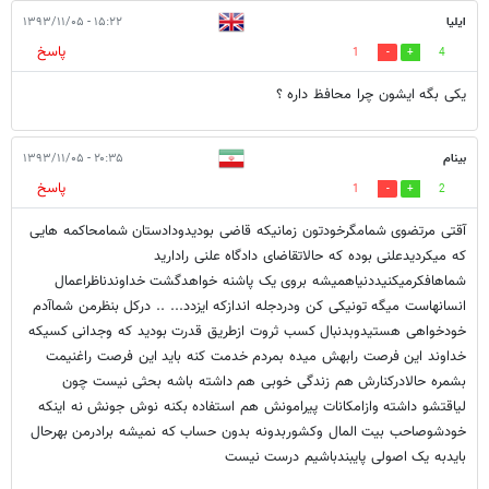
ایلیا
۱۵:۲۲ - ۱۳۹۳/۱۱/۰۵
پاسخ
1
4
یکی بگه ایشون چرا محافظ داره ؟
بینام
۲۰:۳۵ - ۱۳۹۳/۱۱/۰۵
پاسخ
1
2
آقتی مرتضوی شمامگرخودتون زمانیکه قاضی بودیدودادستان شمامحاکمه هایی
که میکردیدعلنی بوده که حالاتقاضای دادگاه علنی رادارید
شماهافکرمیکنیددنیاهمیشه بروی یک پاشنه خواهدگشت خداوندناظراعمال
انسانهاست میگه تونیکی کن ودردجله اندازکه ایزدد... .. درکل بنظرمن شماآدم
خودخواهی هستیدوبدنبال کسب ثروت ازطریق قدرت بودید که وجدانی کسیکه
خداوند این فرصت رابهش میده بمردم خدمت کنه باید این فرصت راغنیمت
بشمره حالادرکنارش هم زندگی خوبی هم داشته باشه بحثی نیست چون
لیاقتشو داشته وازامکانات پیرامونش هم استفاده بکنه نوش جونش نه اینکه
خودشوصاحب بیت المال وکشوربدونه بدون حساب که نمیشه برادرمن بهرحال
بایدبه یک اصولی پایبندباشیم درست نیست