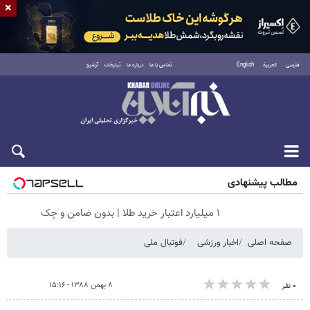
×
فارسی
العربية
English
تماس با ما
درباره ما
تبلیغات
آرشیو
پنجشنبه ۱۵ مرداد ۱۴۰۵
مطالب پیشنهادی
۱ میلیارد اعتبار خرید طلا | بدون ضامن و چک
صفحه اصلی
اخبار ورزشی
فوتبال ملی
۸ بهمن ۱۳۸۸ - ۱۵:۱۶
۰ نفر