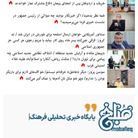
شریف و اردوغان پس از امضای پیمان دفاع مشترک نماز خواندند
شما نظر بدهید/ اگر خبرنگار بودید چه سوالی از رئیس جمهور در
نشست خبری فردا می‌پرسیدید؟
سناتور آمریکایی خواهان ارسال اسلحه برای شورش در ایران شد / تد
کروز: فرقی نمی‌کند پسر شاه روی کار بیاید یا مریم رجوی، هر کسی جز
جمهوری اسلامی
«پیمان مکه» و آرایش جدید منطقه / ائتلاف نظامی جدید اسلامی چه
پیامی برای تهران دارد؟ / مثلث ریاض، آنکارا و اسلام‌آباد علیه خلاء
امنیتی غرب
سوسن پرور: دیگر «عاشق» حرفه‌ام نیستم/ شو آف‌های لازم برای بازیگر
بودن را ندارم/ مِهر هم مثل نان آدم‌ها را نمک‌گیر می‌کند