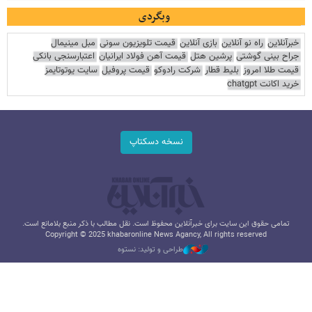
وبگردی
خبرآنلاین
راه نو آنلاین
بازی آنلاین
قیمت تلویزیون سونی
مبل مینیمال
جراح بینی گوشتی
پرشین هتل
قیمت آهن فولاد ایرانیان
اعتبارسنجی بانکی
قیمت طلا امروز
بلیط قطار
شرکت رادوکو
قیمت پروفیل
سایت یوتوتایمز
خرید اکانت chatgpt
نسخه دسکتاپ
تمامی حقوق این سایت برای خبرآنلاین محفوظ است. نقل مطالب با ذکر منبع بلامانع است.
Copyright © 2025 khabaronline News Agancy, All rights reserved
طراحی و تولید: نستوه