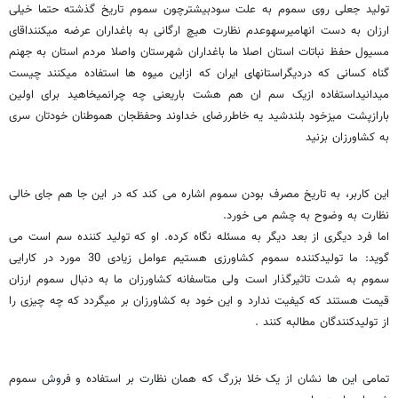
تولید جعلی روی سموم به علت سودبیشترچون سموم تاریخ گذشته حتما خیلی
ارزان به دست انهامیرسهوعدم نظارت هیچ ارگانی به باغداران عرضه میکننداقای
مسیول حفظ نباتات استان اصلا ما باغداران شهرستان واصلا مردم استان به جهنم
گناه کسانی که دردیگراستانهای ایران که ازاین میوه ها استفاده میکنند چیست
میدانیداستفاده ازیک سم ان هم هشت باریعنی چه چرانمیخاهید برای اولین
بارازپشت میزخود بلندشید یه خاطررضای خداوند وحفظجان هموطنان خودتان سری
به کشاورزان بزنید
این کاربر، به تاریخ مصرف بودن سموم اشاره می کند که در این جا هم جای خالی
نظارت به وضوح به چشم می خورد.
اما فرد دیگری از بعد دیگر به مسئله نگاه کرده. او که تولید کننده سم است می
گوید: ما تولیدکننده سموم کشاورزی هستیم عوامل زیادی 30 مورد در کارایی
سموم به شدت تاثیرگذار است ولی متاسفانه کشاورزان ما به دنبال سموم ارزان
قیمت هستند که کیفیت ندارد و این خود به کشاورزان بر میگردد که چه چیزی را
از تولیدکنندگان مطالبه کنند .
تمامی این ها نشان از یک خلا بزرگ که همان نظارت بر استفاده و فروش سموم