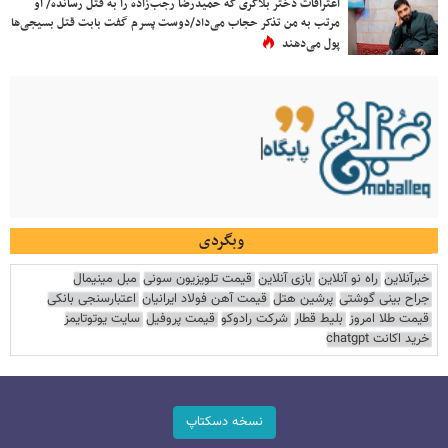
اعترافات دختر بلاگری که حمیدرضا رجب‌زاده را به قتل رسانده/ او
مرتب به من تذکر حجاب می‌داد/دوست پسرم گفت بابت قتل بسیجی‌ها
پول می‌دهند
وبگردی
خبرآنلاین
راه نو آنلاین
بازی آنلاین
قیمت تلویزیون سونی
مبل مینیمال
جراح بینی گوشتی
پرشین هتل
قیمت آهن فولاد ایرانیان
اعتبارسنجی بانکی
قیمت طلا امروز
بلیط قطار
شرکت رادوکو
قیمت پروفیل
سایت یوتوتایمز
خرید اکانت chatgpt
نسخه دسکتاپ