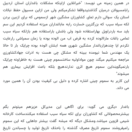
در همین زمینه می نویسد: "خبرانلاین ازاینکه مشکلات باغداران استان اردبیل
رابامسیولان درمیان گذاشتیدواقغا تشکرمیکنم ولی من ازاین مسیول حفظ نباتات
استان یک سوالی دارم تمای کشاورزان مشگین شهر ازسمومی که برای ازبین بردن
لکه سیاه سیب که بزرگترین خسارت رابه ماباغداران میزنه استفاده کردیم این سم
باید سه باردراویل بهاراستفاده شود ولی باشش باراستفاده هم بازلکه سیاه سیب
تمامی باغات ماراالوده کرده به فرض اب من الوده بوده یا زمان سمپاشی رارعایت
نکردم ایا چندهزارباغدار مشگین شهری همه ابشان الوده بوده چرایک بار تا حالا
یک مهندس شما نیومده ببینه که مشکل چی هست به ادرات جهادکشاورزی
مراجعه میکنیم میگند چون مواداولیه ساختسموم چینی هست به خاطراونه چرایک
بارنمیگوینداین سموم هیچ اثری ندارندهیچ بلکه باعث افزایش بیماری هم
میشوند"
این کاربر به سموم چینی اشاره کرده و دلیل بی کیفیت بودن آن را همین مورد
می داند.
باغدار دیگری می گوید: برای اگاهی این مدیرکل عزیزهم میتونم بگم
بیشترمحصولاتی که کشاورزان برای لکه سیاه سیب استفاده میکنندساخت کارخانه
شیمی قزوین میباشد.ومشکل دیگه که میشه گفت بیشتر جاهایی که این سموم
رامیفروشند سموم تاریخ مصرف گذشته را باحذف تاریخ تولید یا چسباندن تاریخ