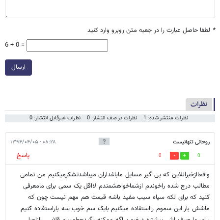
*
لطفا حاصل عبارت را در جعبه متن روبرو وارد کنید
6 + 0 =
ارسال
نظرات
نظرات منتشر شده: 1
نظرات در صف انتشار: 0
نظرات غیرقابل انتشار: 0
روحانی تنهانیست
۰۸:۲۸ - ۱۳۹۴/۰۴/۰۵
پاسخ
0
0
واقعاازخبرانلاین که پی گیر مسایل ماباغداران میباشدتشکرمیکنیم من تمامی
مطالب درج شده راخوندم ازشماخواهشمندم لااقل یک سمی برای مامعرفی
کنید که برای لکه سیاه سیب مفید باشه قیمت هم مهم نیست چون که
ماشش بار این سموم رااستفاده میکنیم بایک سم خوب سه باراستفاده کنیم
برای ما صرف اش بیشتره درضمن اگه ممکنه بگیدچطورسم قلابی راازاصلی