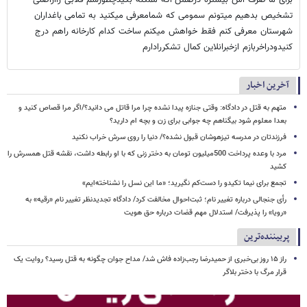
تشخیص بدهیم میتونم سمومی که شمامعرفی میکنید به تمامی باغداران
شهرستان معرفی کنم فقط خواهش میکنم ساخت کدام کارخانه راهم درج
کنیدودراخربازم ازخبرانلاین کمال تشکررادارم
آخرین اخبار
متهم به قتل در دادگاه: وقتی جنازه پیدا نشده چرا مرا قاتل می دانید؟/اگر مرا قصاص کنید و
بعدا معلوم شود بیگناهم چه جوابی برای زن و بچه ام دارید؟
فرزندتان در مدرسه تیزهوشان قبول نشده؟/ دنیا را روی سرش خراب نکنید
مرد با وعده پرداخت 500میلیون تومان به دختر زنی که با او رابطه داشت، نقشه قتل همسرش را
کشید
تجمع برای نیما تکیدو را دست‌کم نگیرید؛ «ما این نسل را نشناخته‌ایم»
رأی جنجالی درباره تغییر نام؛ ثبت‌احوال مخالفت کرد/ دادگاه تجدیدنظر تغییر نام «رقیه» به
«رویا» را پذیرفت/ استدلال مهم قضات درباره حق هویت
پربیننده‌ترین
راز ۱۵ روز بی‌خبری از حمیدرضا رجب‌زاده فاش شد/ مداح جوان چگونه به قتل رسید؟ روایت یک
قرار مرگ با دختر بلاگر