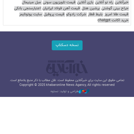
خبرآنلاین
راه نو آنلاین
بازی آنلاین
قیمت تلویزیون سونی
مبل مینیمال
جراح بینی گوشتی
پرشین هتل
قیمت آهن فولاد ایرانیان
اعتبارسنجی بانکی
قیمت طلا امروز
بلیط قطار
شرکت رادوکو
قیمت پروفیل
سایت یوتوتایمز
خرید اکانت chatgpt
نسخه دسکتاپ
تمامی حقوق این سایت برای خبرآنلاین محفوظ است. نقل مطالب با ذکر منبع بلامانع است.
Copyright © 2025 khabaronline News Agancy, All rights reserved
طراحی و تولید: نستوه