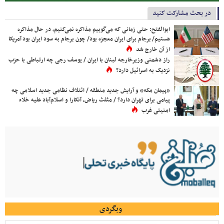
در بحث مشارکت کنید
ابوالفتح: حتی زمانی که می‌گوییم مذاکره نمی‌کنیم، در حال مذاکره
هستیم/ برجام برای ایران معجزه بود/ چون برجام به سود ایران بود آمریکا
از آن خارج شد
راز دشمنی وزیرخارجه لبنان با ایران / یوسف رجی چه ارتباطی با حزب
نزدیک به اسرائیل دارد؟
«پیمان مکه» و آرایش جدید منطقه / ائتلاف نظامی جدید اسلامی چه
پیامی برای تهران دارد؟ / مثلث ریاض، آنکارا و اسلام‌آباد علیه خلاء
امنیتی غرب
وبگردی