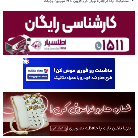
محدودیت تردد در آزادراه تهران کرج قزوین تا ۲۰ شهریور/ جزئیات