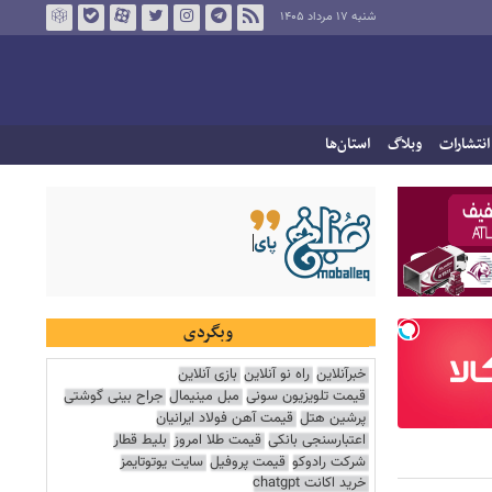
شنبه ۱۷ مرداد ۱۴۰۵
انتشارات
وبلاگ
استان‌ها
وبگردی
خبرآنلاین
راه نو آنلاین
بازی آنلاین
قیمت تلویزیون سونی
مبل مینیمال
جراح بینی گوشتی
پرشین هتل
قیمت آهن فولاد ایرانیان
اعتبارسنجی بانکی
قیمت طلا امروز
بلیط قطار
شرکت رادوکو
قیمت پروفیل
سایت یوتوتایمز
خرید اکانت chatgpt