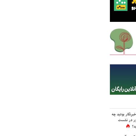
برنگار بودید چه
ور در نشست
د؟