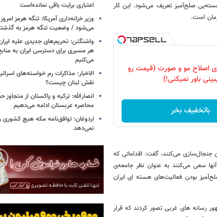
اعتباری برایت باقی نمانده‌است
عالیت‌های هسته‌یی صلح‌آمیز تعریف می‌شود. این کار
رمان است.
وزیر خزانه‌داری آمریکا: تنگه هرمز امروز ی
می‌شود / وضعیت تنگه هرمز به گذشته 
واشنگتن: تحریم‌های جدیدی علیه ایران 
هر مسیری برای دسترسی ایران به منابع
می‌کنیم
رای اصلاح مو و صورت (قیمت رو
الاخبار: مذاکرات رم خواسته‌های اسرائی
بینی باور نمیکنی!)
نقش لبنان چیست؟
انصارالله: ترکیه و پاکستان از متجاوز ح
محاصره عربستان ادامه می‌دهیم
باتخفیف بخر
اردوغان: توافق‌نامه مکه هیچ کشوری ر
نمی‌دهد
نجال‌سازی می‌کنند، گفت: اقداماتی که
ا سعی می‌کنند به عنوان نظر جامعه‌ی
لح‌آمیز بودن فعالیت‌های هسته ای ایران
ر رسانه های غربی تصور کردند که قرار