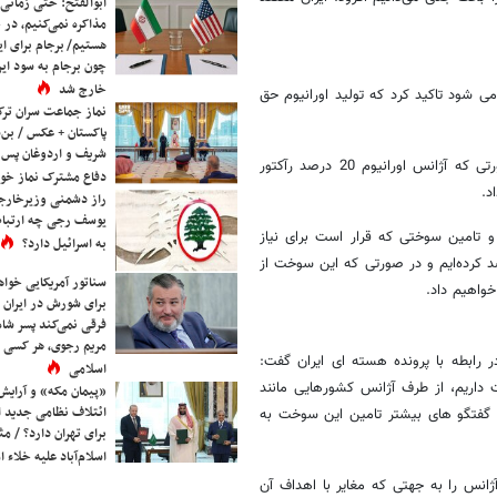
ابوالفتح: حتی زمانی 
مذاکره نمی‌کنیم، در 
هستیم/ برجام برای ای
چون برجام به سود ایرا
خارج شد
بیان اینکه از امروز تولید اورانیوم 20 درصد آغاز می شود تاکید کرد که تولید اورانیوم حق
نماز جماعت سران ترک
پاکستان + عکس / بن‌س
شریف و اردوغان پس ا
وی در عین حال افزود: پرونده معاوضه اورانیوم بسته نشده است و در صورتی که آژانس اورانیوم 20 درصد رآکتور
دفاع مشترک نماز خوا
د.
راز دشمنی وزیرخارجه 
یوسف رجی چه ارتباط
 و تامین سوختی که قرار است برای نیاز
به اسرائیل دارد؟
ار مورد استفاده قرار گیرد اقدام به تولید داخلی اورانیوم 20 درصد کرده‌ایم و در صورتی که این سوخت از
سناتور آمریکایی خواه
خواهیم داد.
برای شورش در ایران 
فرقی نمی‌کند پسر شاه 
مریم رجوی، هر کسی 
 رابطه با پرونده هسته ای ایران گفت:
اسلامی
ت داریم، از طرف آژانس کشورهایی مانند
«پیمان مکه» و آرایش
ائتلاف نظامی جدید 
ا گفتگو های بیشتر تامین این سوخت به
برای تهران دارد؟ / مث
اسلام‌آباد علیه خلاء
انس را به جهتی که مغایر با اهداف آن