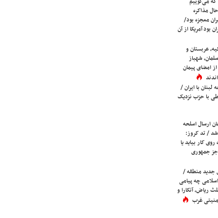
که می‌گوییم
حال مذاکره
ران معجزه بود/
ن بود آمریکا از آن
یه، عربستان و
لمان، شهباز
ز امضای پیمان
ندند
لبنان با ایران /
ی با حزب نزدیک
ان ارسال اسلحه
شد / تد کروز:
روی کار بیاید یا
جز جمهوری
 جدید منطقه /
اسلامی چه پیامی
لث ریاض، آنکارا و
 امنیتی غرب