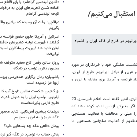
«قانون لیندسی گراهام» با رای قاطع س
اضافه شدن تحریم‌های ایران به درخوا
استقبال می‌کنیم/
لایحه لیندسی گراهام
عراقچی: وقت آن رسیده که برادری واق
بگیریم
اسرائیل و آمریکا جلوی حضور فرانسه در
نیوم در خارج از خاک ایران را اشتباه
گرفتند / فهرست اولیه کشورهای حاف
لبنان تائید شد /بیروت پیمانکاران امن
نپذیرفت
نشست هفتگی خود با خبرنگاران در مورد
میلیون دلاری ترامپ در دادگاه
عبیر رسانه های غربی از تبادل اورانیوم خارج از ایران،
پاشینیان: زمان برگزاری همه‌پرسی پیوس
رانسه و آمریکا برای مقابله با ایران و
اروپا فرا نرسیده است
بزرگ‌ترین شکست نظامی تاریخ آمریکا /
ایلینوی: ترامپ ایران را به عنوان قدرت 
وی در این جلسه در پاسخ به سئوالی مبنی بر اینکه مدیرکل آژانس بین‌المللی انرژی اتمی گفته است اعلام غنی‌سازی 20
خلیج فارس پذیرفته‌است
 اگر مدیرکل آژانس اعلام کرده باشد که
دیپلمات پیشین آمریکایی: شاید مجبور
ین را مبنی بر مخالفت با فعالیت هسته‌یی
تنگه هرمز را به ایران بسپاریم
تقدیم از فعالیت صلح‌آمیز هسته‌یی ما
پیمان دفاعی مکه چه بندهایی دارد؟
بقائی خطاب به ترامپ: در تنگه گیر کرده