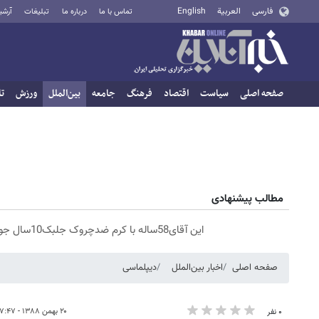
فارسی
العربية
English
تماس با ما
درباره ما
تبلیغات
آرشی
صفحه اصلی
سیاست
اقتصاد
فرهنگ
جامعه
بین‌الملل
ورزش
تا
مطالب پیشنهادی
این آقای58ساله با کرم ضدچروک جلبک10سال جوان شد(سفارش با تخفیف)
صفحه اصلی
اخبار بین‌الملل
دیپلماسی
۲۰ بهمن ۱۳۸۸ - ۰۷:۴۷
۰ نفر