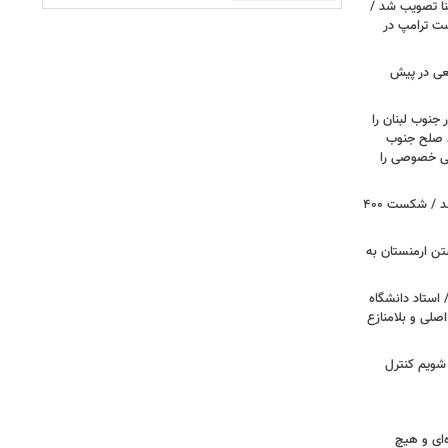
نا تصویب شد /
ست ترامپ در
عی در پیش
 جنوب لبنان را
ظ صلح جنوب
یتی خصوصی را
پروژه سالن رقص کاخ سفید متوقف شد / شکست ۴۰۰
تن ارمنستان به
 استاد دانشگاه
اصلی و بلامنازع
 شویم کنترل
‌ای و هیچ