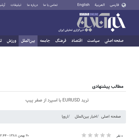
فارسی
العربية
English
تماس با ما
درباره ما
تبلیغات
آرشی
صفحه اصلی
سیاست
اقتصاد
فرهنگ
جامعه
بین‌الملل
ورزش
تا
مطالب پیشنهادی
ترید EURUSD با اسپرد از صفر پیپ
صفحه اصلی
اخبار بین‌الملل
اروپا
۲۰ بهمن ۱۳۸۸ - ۱۲:۴۴
۰ نفر