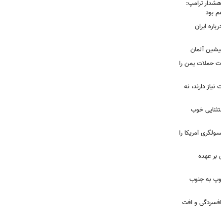
هشدار ترامپ:
م بود
اره ایران
پیشین آلمان
ات حملات یمن را
نیاز دارند، نه
ستثنایی خوب
سولگری آمریکا را
بر عهده
: ارتش اسرائیل در یک روز ۱۱۳ توپ به جنوب
ز افسردگی و افت