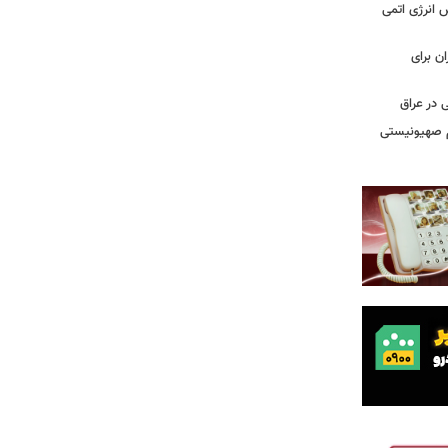
س انرژی اتمی
ن برای
 در عراق
یم صهیونیستی