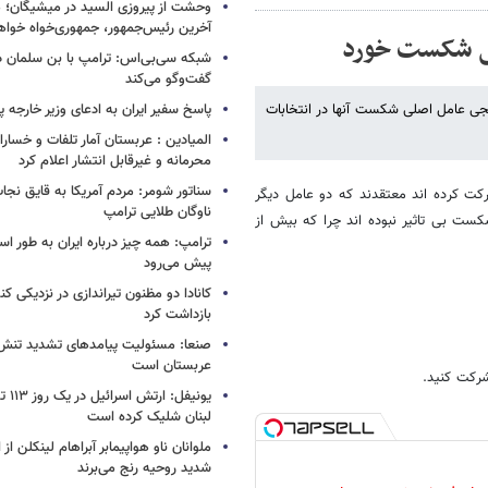
وحشت از پیروزی السید در میشیگان؛ 
آخرین رئیس‌جمهور، جمهوری‌خواه خواه
جی شکست خورد
شبکه سی‌بی‌اس: ترامپ با بن سلمان درب
گفت‌وگو می‌کند
نجی عامل اصلی شکست آنها در انتخابات
پاسخ سفیر ایران به ادعای وزیر خارجه 
المیادین : عربستان آمار تلفات و خسار
محرمانه و غیرقابل انتشار اعلام کرد
سناتور شومر: مردم آمریکا به قایق نجات 
رکت کرده اند معتقدند که دو عامل دیگر
ناوگان طلایی ترامپ
کست بی تاثیر نبوده اند چرا که بیش از
ترامپ: همه چیز درباره ایران به طور ا
پیش می‌رود
کانادا دو مظنون تیراندازی در نزدیکی کن
بازداشت کرد
صنعا: مسئولیت پیامدهای تشدید تنش 
عربستان است
شرکت کنید.
یونیفل
لبنان شلیک کرده است
ملوانان ناو هواپیمابر آبراهام لینکلن ا
شدید روحیه رنج می‌برند